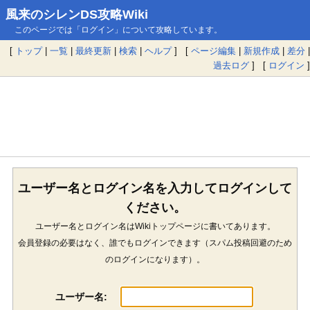
風来のシレンDS攻略Wiki
このページでは「ログイン」について攻略しています。
[
トップ
|
一覧
|
最終更新
|
検索
|
ヘルプ
] [
ページ編集
|
新規作成
|
差分
|
過去ログ
] [
ログイン
]
ユーザー名とログイン名を入力してログインして
ください。
ユーザー名とログイン名はWikiトップページに書いてあります。
会員登録の必要はなく、誰でもログインできます（スパム投稿回避のため
のログインになります）。
ユーザー名: