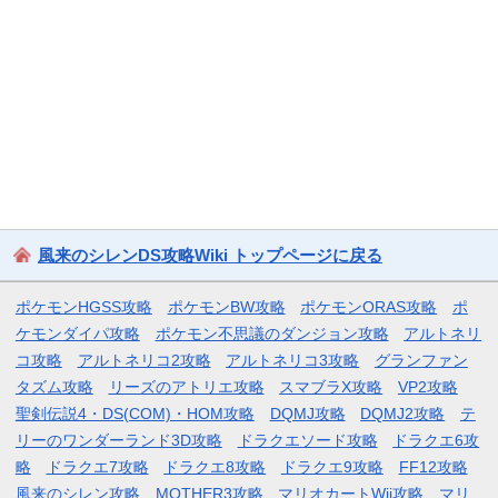
風来のシレンDS攻略Wiki トップページに戻る
ポケモンHGSS攻略
ポケモンBW攻略
ポケモンORAS攻略
ポ
ケモンダイパ攻略
ポケモン不思議のダンジョン攻略
アルトネリ
コ攻略
アルトネリコ2攻略
アルトネリコ3攻略
グランファン
タズム攻略
リーズのアトリエ攻略
スマブラX攻略
VP2攻略
聖剣伝説4・DS(COM)・HOM攻略
DQMJ攻略
DQMJ2攻略
テ
リーのワンダーランド3D攻略
ドラクエソード攻略
ドラクエ6攻
略
ドラクエ7攻略
ドラクエ8攻略
ドラクエ9攻略
FF12攻略
風来のシレン攻略
MOTHER3攻略
マリオカートWii攻略
マリ