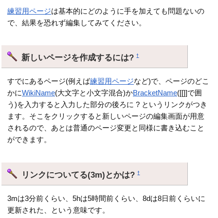
練習用ページ
は基本的にどのように手を加えても問題ないの
で、結果を恐れず編集してみてください。
新しいページを作成するには?
†
すでにあるページ(例えば
練習用ページ
など)で、ページのどこ
かに
WikiName
(大文字と小文字混合)か
BracketName
([[]]で囲
う)を入力すると入力した部分の後ろに ? というリンクがつき
ます。そこをクリックすると新しいページの編集画面が用意
されるので、あとは普通のページ変更と同様に書き込むこと
ができます。
リンクについてる(3m)とかは?
†
3mは3分前くらい、5hは5時間前くらい、8dは8日前くらいに
更新された、という意味です。