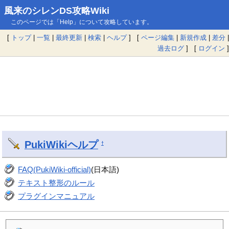
風来のシレンDS攻略Wiki
このページでは「Help」について攻略しています。
[
トップ
|
一覧
|
最終更新
|
検索
|
ヘルプ
] [
ページ編集
|
新規作成
|
差分
|
過去ログ
] [
ログイン
]
PukiWiki
ヘルプ
†
FAQ(PukiWiki-official)
(日本語)
テキスト整形のルール
プラグインマニュアル