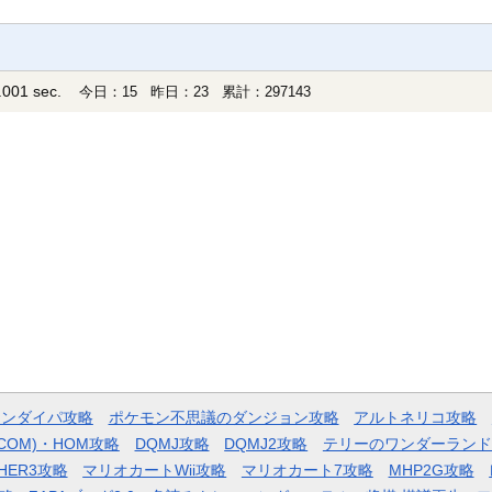
001 sec.
今日：15 昨日：23 累計：297143
モンダイパ攻略
ポケモン不思議のダンジョン攻略
アルトネリコ攻略
COM)・HOM攻略
DQMJ攻略
DQMJ2攻略
テリーのワンダーランド
HER3攻略
マリオカートWii攻略
マリオカート7攻略
MHP2G攻略