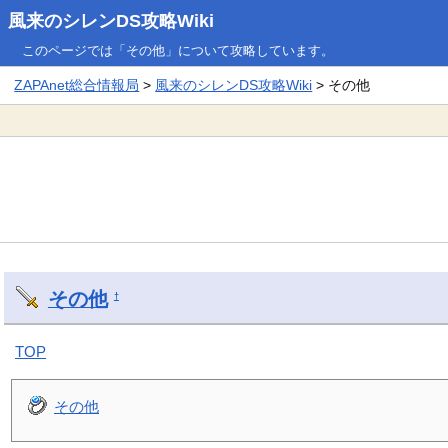
風来のシレンDS攻略Wiki
このページでは「その他」について攻略しています。
ZAPAnet総合情報局
>
風来のシレンDS攻略Wiki
> その他
その他
†
TOP
その他