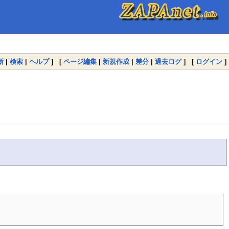
新
|
検索
|
ヘルプ
] [
ページ編集
|
新規作成
|
差分
|
過去ログ
] [
ログイン
]