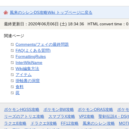
風来のシレンDS攻略Wiki トップページに戻る
最終更新日：2020年06月06日 (土) 18:34:36
HTML convert time：0.
関連ページ
Comments/フェイの最終問題
FAQ(よくある質問)
FormattingRules
InterWikiName
Wiki編集方法
アイテム
掛軸裏の洞窟
食料
罠
ポケモンHGSS攻略
ポケモンBW攻略
ポケモンORAS攻略
ポケ
リーズのアトリエ攻略
スマブラX攻略
VP2攻略
聖剣伝説4・DS(
ラクエ8攻略
ドラクエ9攻略
FF12攻略
風来のシレン攻略
MOT