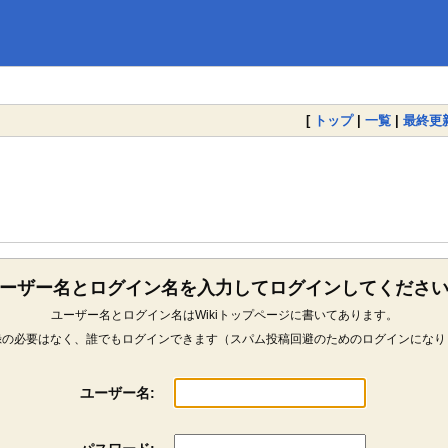
[
トップ
|
一覧
|
最終更
ーザー名とログイン名を入力してログインしてくださ
ユーザー名とログイン名はWikiトップページに書いてあります。
録の必要はなく、誰でもログインできます（スパム投稿回避のためのログインになり
ユーザー名: