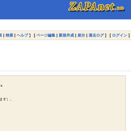
新
|
検索
|
ヘルプ
] [
ページ編集
|
新規作成
|
差分
|
過去ログ
] [
ログイン
]
い。
ます）。