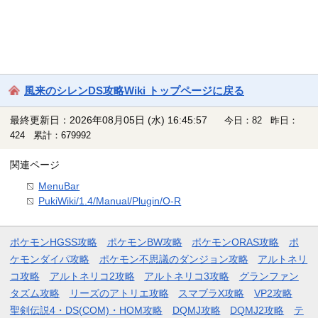
風来のシレンDS攻略Wiki トップページに戻る
最終更新日：2026年08月05日 (水) 16:45:57
今日：82 昨日：
424 累計：679992
関連ページ
MenuBar
PukiWiki/1.4/Manual/Plugin/O-R
ポケモンHGSS攻略
ポケモンBW攻略
ポケモンORAS攻略
ポ
ケモンダイパ攻略
ポケモン不思議のダンジョン攻略
アルトネリ
コ攻略
アルトネリコ2攻略
アルトネリコ3攻略
グランファン
タズム攻略
リーズのアトリエ攻略
スマブラX攻略
VP2攻略
聖剣伝説4・DS(COM)・HOM攻略
DQMJ攻略
DQMJ2攻略
テ