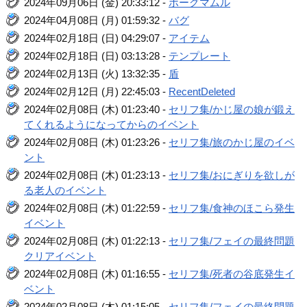
2024年09月06日 (金) 20:33:12 -
ボーグマムル
2024年04月08日 (月) 01:59:32 -
バグ
2024年02月18日 (日) 04:29:07 -
アイテム
2024年02月18日 (日) 03:13:28 -
テンプレート
2024年02月13日 (火) 13:32:35 -
盾
2024年02月12日 (月) 22:45:03 -
RecentDeleted
2024年02月08日 (木) 01:23:40 -
セリフ集/かじ屋の娘が鍛え
てくれるようになってからのイベント
2024年02月08日 (木) 01:23:26 -
セリフ集/旅のかじ屋のイベ
ント
2024年02月08日 (木) 01:23:13 -
セリフ集/おにぎりを欲しが
る老人のイベント
2024年02月08日 (木) 01:22:59 -
セリフ集/食神のほこら発生
イベント
2024年02月08日 (木) 01:22:13 -
セリフ集/フェイの最終問題
クリアイベント
2024年02月08日 (木) 01:16:55 -
セリフ集/死者の谷底発生イ
ベント
2024年02月08日 (木) 01:15:05 -
セリフ集/フェイの最終問題