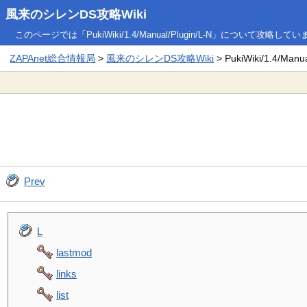
風来のシレンDS攻略Wiki
このページでは「PukiWiki/1.4/Manual/Plugin/L-N」について攻略して
ZAPAnet総合情報局
>
風来のシレンDS攻略Wiki
> PukiWiki/1.4/Manua
Prev
L
lastmod
links
list