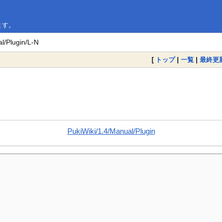
います。
l/Plugin/L-N
[
トップ
|
一覧
|
最終更
PukiWiki/1.4/Manual/Plugin