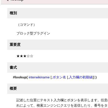
種別
（コマンド）
ブロック型プラグイン
重要度
★★★☆☆
書式
#lookup(
interwikiname
[,
ボタン名
[,
入力欄の初期値
]]
)
概要
記述した位置にテキスト入力欄とボタンを表示します。任意の文字
れによって、検索エンジンにクエリを送信したり、番号をタ