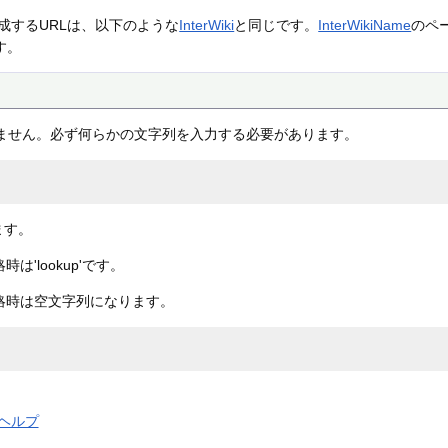
成するURLは、以下のような
InterWiki
と同じです。
InterWikiName
のペ
す。
しません。必ず何らかの文字列を入力する必要があります。
ます。
'lookup'です。
略時は空文字列になります。
ヘルプ