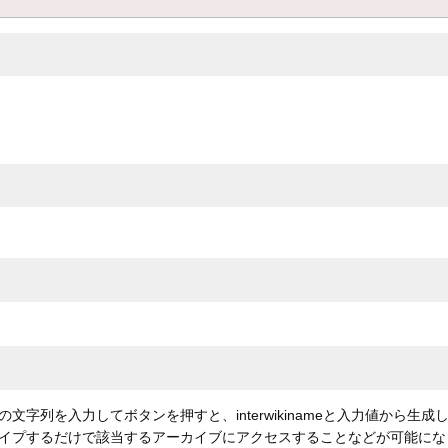
列を入力してボタンを押すと、interwikinameと入力値から生成
イプするだけで該当するアーカイブにアクセスすることなどが可能にな