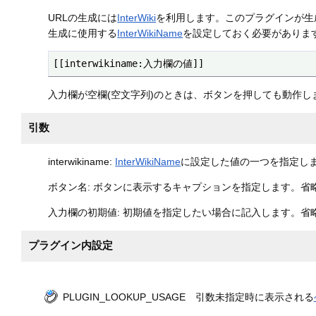
URLの生成には
InterWiki
を利用します。このプラグインが生
生成に使用する
InterWikiName
を設定しておく必要がありま
[[interwikiname:入力欄の値]]
入力欄が空欄(空文字列)のときは、ボタンを押しても動作
引数
interwikiname:
InterWikiName
に設定した値の一つを指定し
ボタン名: ボタンに表示するキャプションを指定します。省略時は
入力欄の初期値: 初期値を指定したい場合に記入します。省
プラグイン内設定
PLUGIN_LOOKUP_USAGE 引数未指定時に表示される