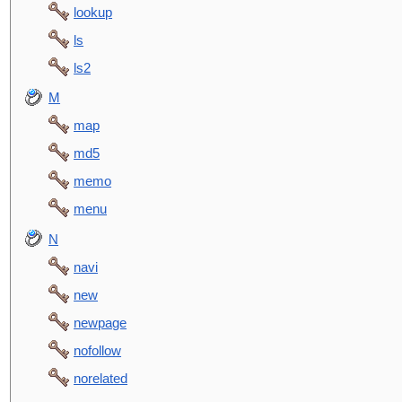
lookup
ls
ls2
M
map
md5
memo
menu
N
navi
new
newpage
nofollow
norelated