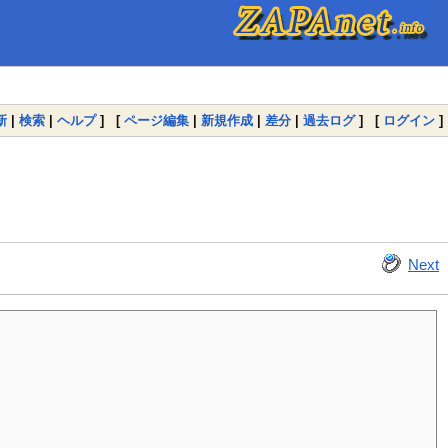
新
|
検索
|
ヘルプ
] [
ページ編集
|
新規作成
|
差分
|
過去ログ
] [
ログイン
]
Next