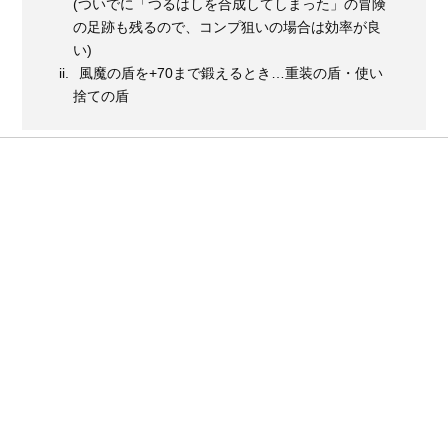
(ついでに「つるはしを合成してしまった」の冒険
の足跡も残るので、コンプ狙いの場合は効率が良
い)
風魔の盾を+70まで鍛えるとき…重装の盾・使い
捨ての盾