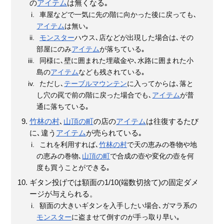
の
アイテム
は無くなる｡
車屋などで一気に先の階に向かった後に戻っても､
アイテム
は無い｡
モンスター
ハウス､店などが出現した場合は､その
部屋にのみ
アイテム
が落ちている｡
同様に､壁に囲まれた埋蔵金や､水路に囲まれた小
島の
アイテム
なども残されている｡
ただし､
テーブルマウンテン
に入ってからは､落と
し穴の罠で前の階に戻った場合でも､
アイテム
が普
通に落ちている｡
竹林の村
､
山頂の町
の店の
アイテム
は往復するたび
に､違う
アイテム
が売られている｡
これを利用すれば､
竹林の村
で天の恵みの巻物や地
の恵みの巻物､
山頂の町
で合成の壺や変化の壺を何
度も買うことができる｡
ギタン投げでは額面の1/10(端数切捨て)の固定ダメ
ージが与えられる。
額面の大きいギタンを入手したい場合､ガマラ系の
モンスター
に盗ませて倒すのが手っ取り早い｡