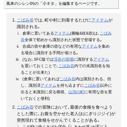
風来のシレンDSの「小ネタ」を編集するページです。
こばみ谷
では､町や村に到着するたびに
アイテム
が
識別される｡
倉庫に置いてある
アイテム
(腕輪&杖&壺)は､
こばみ
谷
全体で初めから識別された状態で登場する｡
合成の壺や倉庫の壺などの有用な
アイテム
を集め
る場合に識別する手間が省ける｡
(なお､SFC版では
渓谷の宿場
に識別する
アイテム
を置いておくことで､
こばみ谷
内での未識別名を知
ることが出来た)
(倉庫に置いてあれば
こばみ谷
内は識別される。但
し、識別済
アイテム
を持ち込まずに
こばみ谷
以外に
出ると未識別に戻る模様。
山頂の町
に有用な壺を置
いておくと便利)
こばみ谷
での冒険において､最後の食糧を食べよう
とした際に､お腹を空かせた老人(おにぎりジジイ)が
突然現れて食糧をせがんでくることがある｡
この時に快くあげた場合､｢しあわせ草｣が手に入