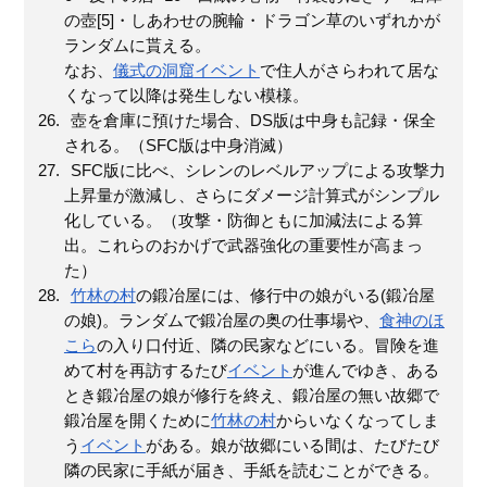
の壺[5]・しあわせの腕輪・ドラゴン草のいずれかが
ランダムに貰える。
なお、
儀式の洞窟
イベント
で住人がさらわれて居な
くなって以降は発生しない模様。
壺を倉庫に預けた場合、DS版は中身も記録・保全
される。（SFC版は中身消滅）
SFC版に比べ、シレンのレベルアップによる攻撃力
上昇量が激減し、さらにダメージ計算式がシンプル
化している。（攻撃・防御ともに加減法による算
出。これらのおかげで武器強化の重要性が高まっ
た）
竹林の村
の鍛冶屋には、修行中の娘がいる(鍛冶屋
の娘)。ランダムで鍛冶屋の奥の仕事場や、
食神のほ
こら
の入り口付近、隣の民家などにいる。冒険を進
めて村を再訪するたび
イベント
が進んでゆき、ある
とき鍛冶屋の娘が修行を終え、鍛冶屋の無い故郷で
鍛冶屋を開くために
竹林の村
からいなくなってしま
う
イベント
がある。娘が故郷にいる間は、たびたび
隣の民家に手紙が届き、手紙を読むことができる。