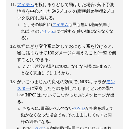
アイテム
を投げるなどして飛ばした場合､落下予測
地点を中心とした5×5ブロック(縦横斜め半径2ブロ
ック以内)に落ちる｡
もしその場所に(
アイテム
も罠も無い)地面が無け
れば､その
アイテム
は消滅する(使い物にならなくな
る)｡
妖怪にぎり変化系に対しておにぎり系を投げると､
喉に詰まらせて100ダメージを与えること(一撃で倒
すこと)ができる｡
ただし遠投の場合は無効。なぜなら喉に詰まるこ
となく貫通してしまうから。
がいこつまじんの変化の効果で､NPCキャラが
モン
スター
に変身したものを倒してしまうと､次の階で
｢○○(NPC)は､ついてこなかった｣のメッセージが出
る｡
ちなみに､最高レベルでない
ペケジ
が空腹を訴えて
動かなくなった場合でも､そのままにしておくと同
様の結果になる｡
なお、
ペケジ
の満腹度は階層ごとにリセットされ