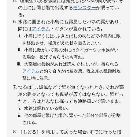
埋蔵金のある部屋には露見したバネの罠があり､そ
の上には同じ階で出現する
モンスター
が眠ってい
る｡
水路に囲まれた小島にも露見したバネの罠があり、
隣には
アイテム
・ギタンが置かれている｡
小島に行くには､ふきとばしの杖などで小島内に敵
を移動させ、場所がえの杖を振るとよい。
小島に敵がいて島の外にはタイガーウッホ族がい
る場合、投げてもらうのも有効｡
大部屋の巻物があれば読んでもよいが、得られる
アイテム
と釣り合うかは運次第。呪文系の遠距離攻
撃に特に注意。
つるはし､爆風などで壁が無くなったとき､それが部
屋の延長となっても視界が広くはならない。壁だっ
たところはどんなに掘っても通路扱いで暗いまま。
水路は掘れている扱い｡
他の部屋と繋げた場合､繋がった部分で部屋が分割
される｡
［もどる］を利用して戻った場合､すでに行った階