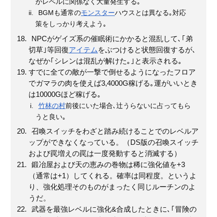
がレベルに関係なく大量発生する｡
BGMも通常の
モンスター
ハウスとは異なる｡対応
策をしっかり考えよう｡
NPCがゲイズ系の催眠術にかかると混乱して､｢弟
切草｣等回復
アイテム
をぶつけると状態回復するが､
なぜか｢シレンは混乱が解けた｡｣と表示される｡
すでに全ての敵が一撃で倒せるようになったフロア
でガマラの肉を使えば3,4000G稼げる｡運がいいとき
は10000Gほど稼げる｡
竹林の村
前後にいた場合､辻うらないに占ってもら
うと良い｡
召喚スイッチをわざと踏み続けることでのレベルア
ップができなくなっている。（DS版の召喚スイッチ
および罠増えの罠は一度発動すると消滅する）
鍛冶屋および天の恵みの巻物は稀に強化値を+3
（通常は+1）してくれる。確率は同程度。というよ
り、強化処理そのものがまったく同じルーチンのよ
うだ。
武器を最強レベルに強化&合成したときに､｢冒険の