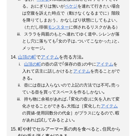
る。おにぎりは無いが
ペケジ
を連れて行きたい場合
は空腹を訴えた時点で（動けなくなるまでに）階段
を降りてしまおう。かなしばり状態にしてもよい。
（ただし徘徊
モンスター
に倒されるリスクがある）
スララを両親のもとへ連れてゆく道中､シレンが落
とし穴に落ちても｢女の子は､ついてこなかった｣と､
メッセージ｡
山頂の町
で
アイテム
を売る方法｡
山頂の町
の壺の店で｢保存の壺｣の中に
アイテム
を
入れて店主に話しかけると
アイテム
を売ることがで
きる｡
壺には壺は入らないので上記の方法では不可｡売っ
ている壺を買ってスペースを作るしかない｡
持ち物に余裕があれば､｢変化の壺｣に矢を入れて変
化させることができる｡大抵は［変化した
アイテム
の買値-使用回数分の代金］がプラスになるので､暇
があれば試してみるとよい｡
町や村でセルアーマー系の肉を食べると､住民から