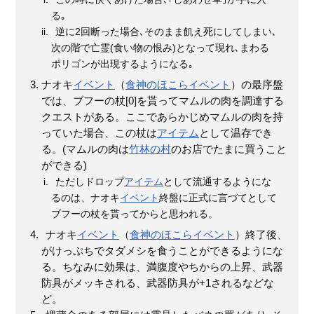
る｡
逆に2回断った場合､そのまま飢え死にしてしまい､
次の階で亡霊(食い物の恨み)となって現れ､まわる
ポリゴンが出現するようになる｡
ナオキ
イベント
（
食神のほこら
イベント
）の最序盤
では、ブフーの杖[0]を貰ってマムルの肉を調達する
クエストがある。ここであらかじめマムルの肉を持
っていた場合、この杖は
アイテム
として温存でき
る。(マムルの肉は
竹林の村
のお店でたまに買うこと
ができる)
ただしドロップ
アイテム
として流通するようにな
るのは、ナオキ
イベント
終盤に正式に言づてとして
ブフーの杖を貰ってからと思われる。
ナオキ
イベント
（
食神のほこら
イベント
）終了後、
がけっぷちでタダメシを食うことができるようにな
る。ちなみに効果は、満腹度やちからの上昇、武器
防具がメッキされる、武器防具が+1されるなどな
ど。