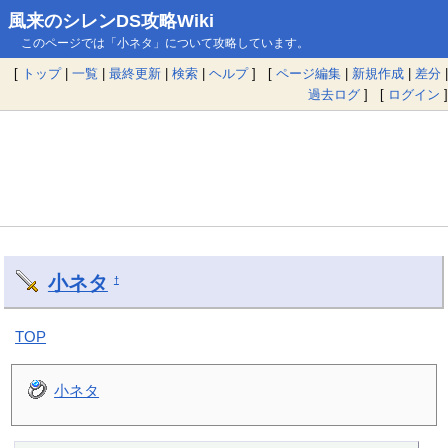
風来のシレンDS攻略Wiki
このページでは「小ネタ」について攻略しています。
[
トップ
|
一覧
|
最終更新
|
検索
|
ヘルプ
] [
ページ編集
|
新規作成
|
差分
|
過去ログ
] [
ログイン
]
小ネタ
†
TOP
小ネタ