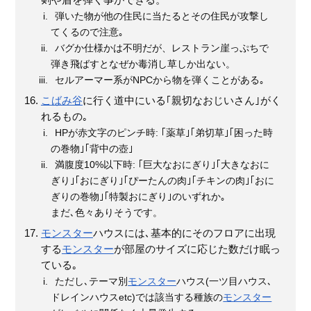
剣や盾を弾く事ができる。
弾いた物が他の住民に当たるとその住民が攻撃し
てくるので注意｡
バグか仕様かは不明だが、レストラン崖っぷちで
弾き飛ばすとなぜか毒消し草しか出ない。
セルアーマー系がNPCから物を弾くことがある｡
こばみ谷
に行く道中にいる｢親切なおじいさん｣がく
れるもの｡
HPが赤文字のピンチ時: ｢薬草｣｢弟切草｣｢困った時
の巻物｣｢背中の壺｣
満腹度10%以下時: ｢巨大なおにぎり｣｢大きなおに
ぎり｣｢おにぎり｣｢ぴーたんの肉｣｢チキンの肉｣｢おに
ぎりの巻物｣｢特製おにぎり｣のいずれか｡
まだ､色々ありそうです。
モンスター
ハウスには､基本的にそのフロアに出現
する
モンスター
が部屋のサイズに応じた数だけ眠っ
ている｡
ただし､テーマ別
モンスター
ハウス(一ツ目ハウス､
ドレインハウスetc)では該当する種族の
モンスター