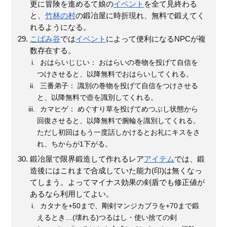
更に冒険を進めるて娘の
イベント
を全て見終わる
と、
竹林の村
の鍛冶屋に時折現れ、無料で鍛えてく
れるようになる。
こばみ谷
では
イベント
によって便利になるNPCが複
数存在する。
おはらいじじい： おはらいの巻物を投げて自信を
つけさせると、以降無料でおはらいしてくれる。
三番弟子： 識別の巻物を投げて自信をつけさせる
と、以降無料で壺を識別してくれる。
カマヒゲ： めぐすり草を投げてめつぶし状態から
回復させると、以降無料で腕輪を識別してくれる。
ただし初回はもう一度話しかけるとお礼にキスをさ
れ、ちからが1下がる。
鍛冶屋で限界鍛造して作れるレア
アイテム
では、鍛
造後にはこれまで合成していた能力(印)は無くなっ
てしまう。よってマイナス効果の剣盾でも修正値が
あるなら利用してよい。
カタナを+50まで、剛剣マンジカブラを+70まで鍛
えるとき…(壊れる)つるはし・使い捨ての剣