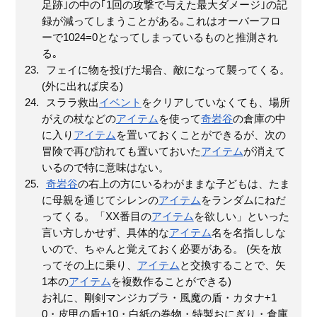
足跡｣の中の｢1回の攻撃で与えた最大ダメージ｣の記
録が減ってしまうことがある｡これはオーバーフロ
ーで1024=0となってしまっているものと推測され
る｡
フェイに物を投げた場合、敵になって襲ってくる。
(外に出れば戻る)
スララ救出
イベント
をクリアしていなくても、場所
がえの杖などの
アイテム
を使って
奇岩谷
の倉庫の中
に入り
アイテム
を置いておくことができるが、次の
冒険で再び訪れても置いておいた
アイテム
が消えて
いるので特に意味はない。
奇岩谷
の右上の方にいるわがままな子どもは、たま
に母親を通じてシレンの
アイテム
をランダムにねだ
ってくる。「XX番目の
アイテム
を欲しい」といった
言い方しかせず、具体的な
アイテム
名を名指ししな
いので、ちゃんと覚えておく必要がある。 (矢を放
ってその上に乗り、
アイテム
と交換することで、矢
1本の
アイテム
を複数作ることができる)
お礼に、剛剣マンジカブラ・風魔の盾・カタナ+1
0・皮甲の盾+10・白紙の巻物・特製おにぎり・倉庫