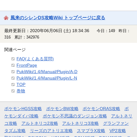
風来のシレンDS攻略Wiki トップページに戻る
最終更新日：2020年06月06日 (土) 18:34:36
今日：149 昨日：
316 累計：342976
関連ページ
FAQ(よくある質問)
FrontPage
PukiWiki/1.4/Manual/Plugin/A-D
PukiWiki/1.4/Manual/Plugin/L-N
TOP
巻物
ポケモンHGSS攻略
ポケモンBW攻略
ポケモンORAS攻略
ポ
ケモンダイパ攻略
ポケモン不思議のダンジョン攻略
アルトネリ
コ攻略
アルトネリコ2攻略
アルトネリコ3攻略
グランファン
タズム攻略
リーズのアトリエ攻略
スマブラX攻略
VP2攻略