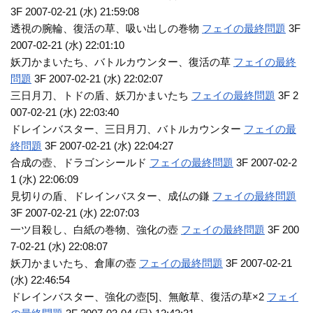
3F 2007-02-21 (水) 21:59:08
透視の腕輪、復活の草、吸い出しの巻物
フェイの最終問題
3F
2007-02-21 (水) 22:01:10
妖刀かまいたち、バトルカウンター、復活の草
フェイの最終
問題
3F 2007-02-21 (水) 22:02:07
三日月刀、トドの盾、妖刀かまいたち
フェイの最終問題
3F 2
007-02-21 (水) 22:03:40
ドレインバスター、三日月刀、バトルカウンター
フェイの最
終問題
3F 2007-02-21 (水) 22:04:27
合成の壺、ドラゴンシールド
フェイの最終問題
3F 2007-02-2
1 (水) 22:06:09
見切りの盾、ドレインバスター、成仏の鎌
フェイの最終問題
3F 2007-02-21 (水) 22:07:03
一ツ目殺し、白紙の巻物、強化の壺
フェイの最終問題
3F 200
7-02-21 (水) 22:08:07
妖刀かまいたち、倉庫の壺
フェイの最終問題
3F 2007-02-21
(水) 22:46:54
ドレインバスター、強化の壺[5]、無敵草、復活の草×2
フェイ