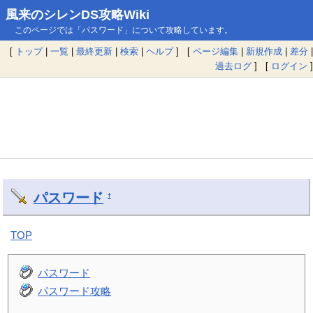
風来のシレンDS攻略Wiki
このページでは「パスワード」について攻略しています。
[
トップ
|
一覧
|
最終更新
|
検索
|
ヘルプ
] [
ページ編集
|
新規作成
|
差分
|
過去ログ
] [
ログイン
]
パスワード
†
TOP
パスワード
パスワード攻略