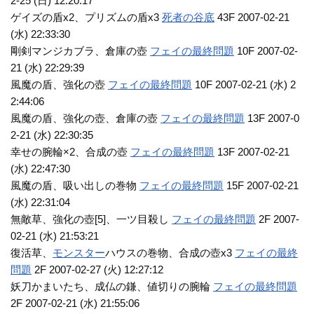
2-25 (日) 12:20:17
ゲイズの盾x2、プリズムの盾x3
死者の谷底
43F 2007-02-21
(水) 22:33:30
剛剣マンジカブラ、倉庫の壺
フェイの最終問題
10F 2007-02-
21 (水) 22:29:39
風魔の盾、強化の壺
フェイの最終問題
10F 2007-02-21 (水) 2
2:44:06
風魔の盾、強化の壺、倉庫の壺
フェイの最終問題
13F 2007-0
2-21 (水) 22:30:35
幸せの腕輪×2、合成の壺
フェイの最終問題
13F 2007-02-21
(水) 22:47:30
風魔の盾、吸い出しの巻物
フェイの最終問題
15F 2007-02-21
(水) 22:31:04
無敵草、強化の壺[5]、一ツ目殺し
フェイの最終問題
2F 2007-
02-21 (水) 21:53:21
復活草、
モンスター
ハウスの巻物、合成の壺x3
フェイの最終
問題
2F 2007-02-27 (火) 12:27:12
妖刀かまいたち、成仏の鎌、値切りの腕輪
フェイの最終問題
2F 2007-02-21 (水) 21:55:06