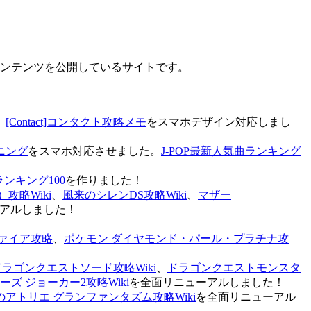
なコンテンツを公開しているサイトです。
、
[Contact]コンタクト攻略メモ
をスマホデザイン対応しまし
ニング
をスマホ対応させました。
J-POP最新人気曲ランキング
ランキング100
を作りました！
攻略Wiki
、
風来のシレンDS攻略Wiki
、
マザー
アルしました！
ァイア攻略
、
ポケモン ダイヤモンド・パール・プラチナ攻
ドラゴンクエストソード攻略Wiki
、
ドラゴンクエストモンスタ
ズ ジョーカー2攻略Wiki
を全面リニューアルしました！
のアトリエ グランファンタズム攻略Wiki
を全面リニューアル