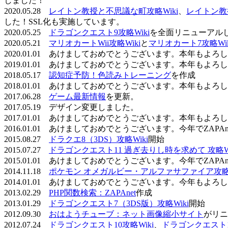
しました！
2020.05.28
レイトン教授と不思議な町攻略Wiki
、
レイトン教
した！SSL化も実施しています。
2020.05.25
ドラゴンクエスト9攻略Wiki
を全面リニューアル
2020.05.21
マリオカートWii攻略Wiki
と
マリオカート7攻略Wik
2020.01.01 あけましておめでとうございます。本年もよ
2019.01.01 あけましておめでとうございます。本年もよ
2018.05.17
認知症予防！色読みトレーニング
を作成
2018.01.01 あけましておめでとうございます。本年もよ
2017.06.28
ゲーム最新情報
を更新。
2017.05.19 デザイン変更しました。
2017.01.01 あけましておめでとうございます。本年もよ
2016.01.01 あけましておめでとうございます。今年でZAP
2015.08.27
ドラクエ8（3DS）攻略Wiki
開始
2015.07.27
ドラゴンクエスト11 過ぎ去りし時を求めて 攻略Wi
2015.01.01 あけましておめでとうございます。今年でZAP
2014.11.18
ポケモン オメガルビー・アルファサファイア攻略W
2014.01.01 あけましておめでとうございます。今年もよ
2013.02.29
PHP関数検索：ZAPAnet
作成
2013.01.29
ドラゴンクエスト7（3DS版）攻略Wiki
開始
2012.09.30
おはようチューブ：ネット画像縮小サイト
がリニ
2012.07.24
ドラゴンクエスト10攻略Wiki
、
ドラゴンクエスト11