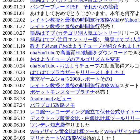
2009.02.07
簡易はてブ (カテゴリ別注目エントリー)
リリース
2009.01.29
バンブーブレードPSP それからの挑戦
2009.01.01 あけましておめでとうございます。本年も何
2008.12.02
レイトン教授と最後の時間旅行攻略Wiki
が
Yaho
2008.11.27
レイトン教授と最後の時間旅行
発売！
2008.10.27
簡易はてブ (カテゴリ別人気エントリー)
リリース
2008.11.26
簡易はてブ (注目エントリー版)
、
簡易はてブ (人
2008.11.19
教えて君.netでおはようチューブが紹介されまし
2008.11.18
ohaYouTube
で
高画質HD動画をダウンロード
でき
2008.11.01
おはようチューブのアルゴリズムを変更
2008.10.24
ohaYouTube - おはようチューブ
の動画取得アルゴ
2008.10.23
はてはてブラウザー
を
リリースしました！
2008.10.10
東京ゲームショウ2008レポートその1
2008.10.07
レイトン教授と最後の時間旅行攻略Wiki
スタート
2008.09.13
ポケットモンスタープラチナ
発売！
2008.08.28
Aspire oneレビュー
2008.07.24
パワプロ15攻略メモ
2008.07.19
レコ腕〜レコーディング腕立て伏せ公式サイト〜
2008.06.12
デスクトップ版黄金比・白銀比計算ツールリリー
2008.06.10
ツンデレ知恵袋
作りました
2008.06.08
Webデザイン黄金比計算ツール
と
Webデザイン
2008.04.06
マリオカートWii攻略Wiki
始めました！