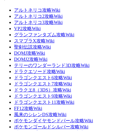
アルトネリコ攻略Wiki
アルトネリコ2攻略Wiki
アルトネリコ3攻略Wiki
VP2攻略Wiki
グランファンタズム攻略Wiki
スマブラX攻略Wiki
聖剣伝説攻略Wiki
DQMJ攻略Wiki
DQMJ2攻略Wiki
テリーのワンダーランド3D攻略Wiki
ドラクエソード攻略Wiki
ドラゴンクエスト6攻略Wiki
ドラゴンクエスト7攻略Wiki
ドラクエ8（3DS）攻略Wiki
ドラゴンクエスト9攻略Wiki
ドラゴンクエスト11攻略Wiki
FF12攻略Wiki
風来のシレンDS攻略Wiki
ポケモンダイヤモンドパール攻略Wiki
ポケモンゴールドシルバー攻略Wiki