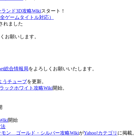
ンド3D攻略Wiki
スタート！
全ゲームタイトル対応）
されました
ろしくお願いします。
net総合情報局
をよろしくお願いいたします。
 おはようチューブ
を更新。
ラックホワイト攻略Wiki
開始。
。
開
ki
開始
方法
ケモン ゴールド・シルバー攻略Wiki
が
Yahoo!カテゴリ
に掲載。