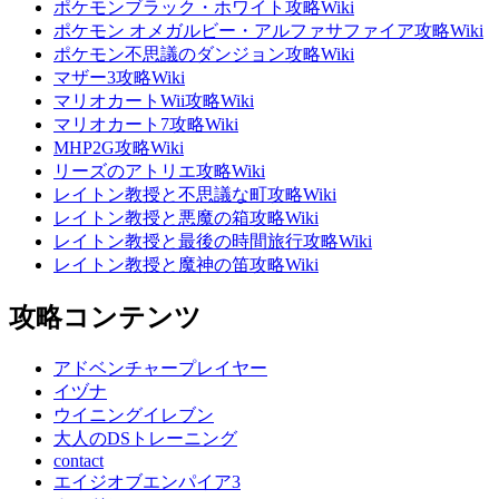
ポケモンブラック・ホワイト攻略Wiki
ポケモン オメガルビー・アルファサファイア攻略Wiki
ポケモン不思議のダンジョン攻略Wiki
マザー3攻略Wiki
マリオカートWii攻略Wiki
マリオカート7攻略Wiki
MHP2G攻略Wiki
リーズのアトリエ攻略Wiki
レイトン教授と不思議な町攻略Wiki
レイトン教授と悪魔の箱攻略Wiki
レイトン教授と最後の時間旅行攻略Wiki
レイトン教授と魔神の笛攻略Wiki
攻略コンテンツ
アドベンチャープレイヤー
イヅナ
ウイニングイレブン
大人のDSトレーニング
contact
エイジオブエンパイア3