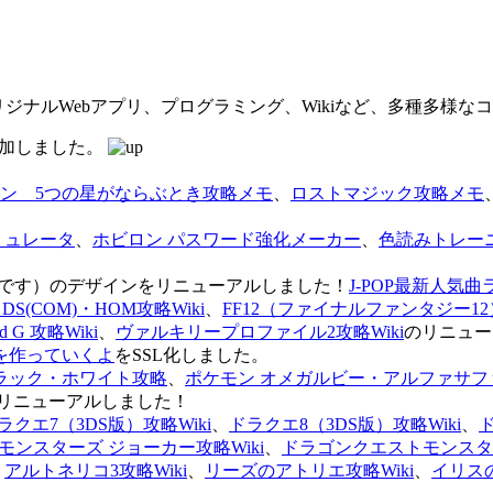
オリジナルWebアプリ、プログラミング、Wikiなど、多種多様
を追加しました。
ン 5つの星がならぶとき攻略メモ
、
ロストマジック攻略メモ
ミュレータ
、
ホビロン パスワード強化メーカー
、
色読みトレー
のページです）のデザインをリニューアルしました！
J-POP最新人気曲
S(COM)・HOM攻略Wiki
、
FF12（ファイナルファンタジー12）
G 攻略Wiki
、
ヴァルキリープロファイル2攻略Wiki
のリニュー
を作っていくよ
をSSL化しました。
ラック・ホワイト攻略
、
ポケモン オメガルビー・アルファサフ
リニューアルしました！
ラクエ7（3DS版）攻略Wiki
、
ドラクエ8（3DS版）攻略Wiki
、
ンスターズ ジョーカー攻略Wiki
、
ドラゴンクエストモンスター
、
アルトネリコ3攻略Wiki
、
リーズのアトリエ攻略Wiki
、
イリス