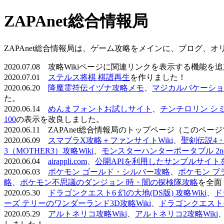
ZAPAnet総合情報局
ZAPAnet総合情報局は、ゲーム攻略をメインに、ブログ、
2020.07.08 攻略Wikiページに関連リンクを表示する機能
2020.07.01
ステルス将棋 棋譜再生
を作りました！
2020.06.20
降魔霊符伝イヅナ攻略メモ
、
マジカルバケーショ
た。
2020.06.14
めんまフォントお試しサイト
、
チンチロリン シ
100
の表示を改良しました。
2020.06.11 ZAPAnet総合情報局のトップページ（こ
2020.06.09
スマブラX攻略＋ファンサイトWiki
、
聖剣伝説4・D
3（MOTHER3）攻略Wiki
、
モンスターハンターポータブル 2nd 
2020.06.04
airappli.com
、
公開APIを利用したサンプルサイト
2020.06.03
ポケモン ゴールド・シルバー攻略
、
ポケモン ブ
略
、
ポケモン不思議のダンジョン 時・闇の探検隊攻略
を全面
2020.05.30
ドラゴンクエスト6 幻の大地(DS版) 攻略Wiki
、
ド
ーズ テリーのワンダーランド3D攻略Wiki
、
ドラゴンクエストモ
2020.05.29
アルトネリコ攻略Wiki
、
アルトネリコ2攻略Wiki