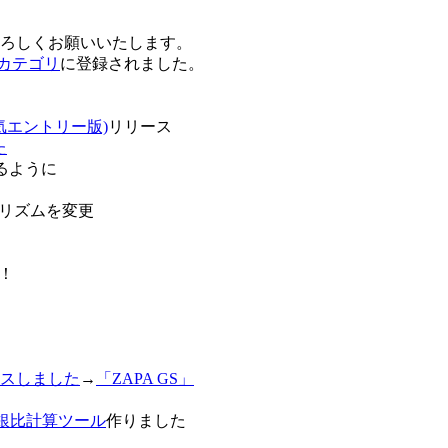
卒よろしくお願いいたします。
o!カテゴリ
に登録されました。
気エントリー版)
リリース
た
るように
リズムを変更
！
スしました
→
「ZAPA GS」
白銀比計算ツール
作りました