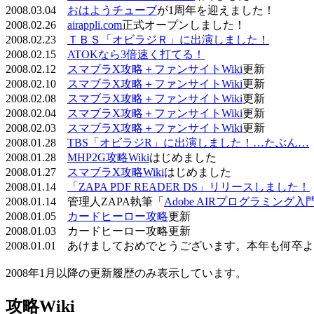
2008.03.04
おはようチューブ
が1周年を迎えました！
2008.02.26
airappli.com
正式オープンしました！
2008.02.23
ＴＢＳ「オビラジＲ」に出演しました！
2008.02.15
ATOKなら3倍速く打てる！
2008.02.12
スマブラX攻略＋ファンサイトWiki
更新
2008.02.10
スマブラX攻略＋ファンサイトWiki
更新
2008.02.08
スマブラX攻略＋ファンサイトWiki
更新
2008.02.04
スマブラX攻略＋ファンサイトWiki
更新
2008.02.03
スマブラX攻略＋ファンサイトWiki
更新
2008.01.28
TBS「オビラジR」に出演しました！…たぶん…
2008.01.28
MHP2G攻略Wiki
はじめました
2008.01.27
スマブラX攻略Wiki
はじめました
2008.01.14
「ZAPA PDF READER DS」リリースしました！
2008.01.14 管理人ZAPA執筆「
Adobe AIRプログラミング入
2008.01.05
カードヒーロー攻略
更新
2008.01.03 カードヒーロー攻略更新
2008.01.01 あけましておめでとうございます。本年も何
2008年1月以降の更新履歴のみ表示しています。
攻略Wiki