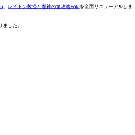
i
、
レイトン教授と魔神の笛攻略Wiki
を全面リニューアルしま
りました。