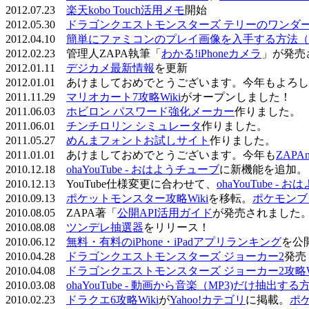
2012.07.23
楽天kobo Touch活用メモ
開始
2012.05.30
ドラゴンクエストモンスターズ テリーのワンダーラ
2012.04.10
簡単にファミコンのプレイ画像を入手する方法（
2012.02.23 管理人ZAPA執筆「
わかる!iPhoneカメラ
」が発売
2012.01.11
デジカメ最新情報
を更新
2012.01.01 あけましておめでとうございます。今年もよ
2011.11.29
マリオカート7攻略Wiki
がオープンしました！
2011.06.03
ホビロン パスワード強化メーカー
作りました。
2011.06.01
チンチロリン シミュレータ
作りました。
2011.05.27
めんまフォントお試しサイト
作りました。
2011.01.01 あけましておめでとうございます。今年も
ZAPA
2010.12.18
ohaYouTube - おはようチューブ
に新機能を追加。
2010.12.13 YouTube仕様変更に合わせて、
ohaYouTube -
2010.09.13
ポケットモンスター攻略Wiki
を移転。
ポケモンブ
2010.08.05 ZAPA著「
公開API活用ガイド
が発売されました
2010.08.08
ツンデレ抽選器
をリリース！
2010.06.12
無料・有料のiPhone・iPadアプリランキング
を公
2010.04.28
ドラゴンクエストモンスターズ ジョーカー2
発売
2010.04.08
ドラゴンクエストモンスターズ ジョーカー2攻略Wi
2010.03.08
ohaYouTube - 動画から音楽（MP3)だけ抽出する
2010.02.23
ドラクエ6攻略Wiki
が
Yahoo!カテゴリ
に掲載。
ポ