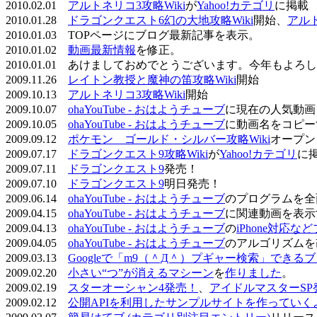
2010.02.01
アルトネリコ3攻略Wiki
が
Yahoo!カテゴリ
に掲載
2010.01.28
ドラゴンクエスト6幻の大地攻略Wiki
開始、
アル
2010.01.03 TOPページにブログ最新記事を表示。
2010.01.02
動画最新情報
を修正。
2010.01.01 あけましておめでとうございます。今年もよ
2009.11.26
レイトン教授と魔神の笛攻略Wiki
開始
2009.10.13
アルトネリコ3攻略Wiki
開始
2009.10.07
ohaYouTube - おはようチューブ
に現在の人気動画
2009.10.05
ohaYouTube - おはようチューブ
に動画名をコピー
2009.09.12
ポケモン ゴールド・シルバー攻略Wiki
オープン
2009.07.17
ドラゴンクエスト9攻略Wiki
が
Yahoo!カテゴリ
に
2009.07.11
ドラゴンクエスト9
発売！
2009.07.10
ドラゴンクエスト9
明日発売！
2009.06.14
ohaYouTube - おはようチューブ
のプログラムを全
2009.04.15
ohaYouTube - おはようチューブ
に関連動画を表示
2009.04.13
ohaYouTube - おはようチューブ
の
iPhone対応
2009.04.05
ohaYouTube - おはようチューブ
のアルゴリズムを
2009.03.13
Googleで「m9（＾Д＾）プギャー検索」できる
2009.02.20
小さい“つ”が消えるマシーン
を
作りました
。
2009.02.19
スターオーシャン4発売！
、
アイドルマスターSP
2009.02.12
公開APIを利用したサンプルサイトを作っていく