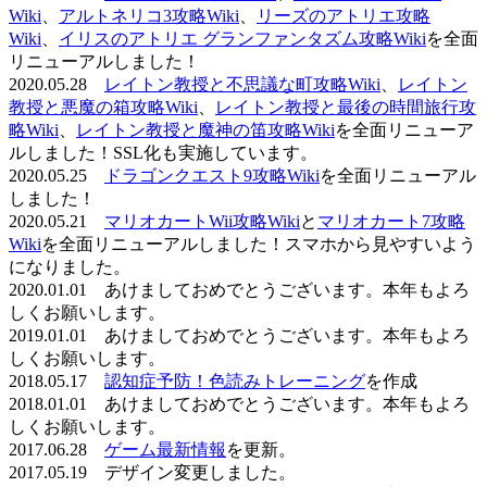
Wiki
、
アルトネリコ3攻略Wiki
、
リーズのアトリエ攻略
Wiki
、
イリスのアトリエ グランファンタズム攻略Wiki
を全面
リニューアルしました！
2020.05.28
レイトン教授と不思議な町攻略Wiki
、
レイトン
教授と悪魔の箱攻略Wiki
、
レイトン教授と最後の時間旅行攻
略Wiki
、
レイトン教授と魔神の笛攻略Wiki
を全面リニューア
ルしました！SSL化も実施しています。
2020.05.25
ドラゴンクエスト9攻略Wiki
を全面リニューアル
しました！
2020.05.21
マリオカートWii攻略Wiki
と
マリオカート7攻略
Wiki
を全面リニューアルしました！スマホから見やすいよう
になりました。
2020.01.01 あけましておめでとうございます。本年もよろ
しくお願いします。
2019.01.01 あけましておめでとうございます。本年もよろ
しくお願いします。
2018.05.17
認知症予防！色読みトレーニング
を作成
2018.01.01 あけましておめでとうございます。本年もよろ
しくお願いします。
2017.06.28
ゲーム最新情報
を更新。
2017.05.19 デザイン変更しました。