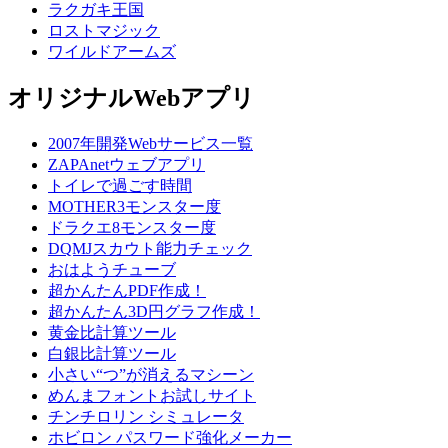
ラクガキ王国
ロストマジック
ワイルドアームズ
オリジナルWebアプリ
2007年開発Webサービス一覧
ZAPAnetウェブアプリ
トイレで過ごす時間
MOTHER3モンスター度
ドラクエ8モンスター度
DQMJスカウト能力チェック
おはようチューブ
超かんたんPDF作成！
超かんたん3D円グラフ作成！
黄金比計算ツール
白銀比計算ツール
小さい“つ”が消えるマシーン
めんまフォントお試しサイト
チンチロリン シミュレータ
ホビロン パスワード強化メーカー