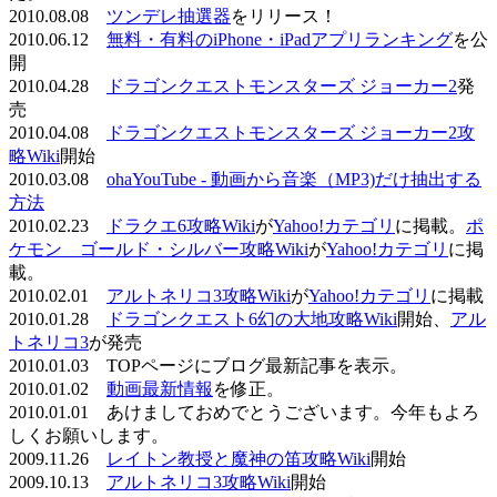
2010.08.08
ツンデレ抽選器
をリリース！
2010.06.12
無料・有料のiPhone・iPadアプリランキング
を公
開
2010.04.28
ドラゴンクエストモンスターズ ジョーカー2
発
売
2010.04.08
ドラゴンクエストモンスターズ ジョーカー2攻
略Wiki
開始
2010.03.08
ohaYouTube - 動画から音楽（MP3)だけ抽出する
方法
2010.02.23
ドラクエ6攻略Wiki
が
Yahoo!カテゴリ
に掲載。
ポ
ケモン ゴールド・シルバー攻略Wiki
が
Yahoo!カテゴリ
に掲
載。
2010.02.01
アルトネリコ3攻略Wiki
が
Yahoo!カテゴリ
に掲載
2010.01.28
ドラゴンクエスト6幻の大地攻略Wiki
開始、
アル
トネリコ3
が発売
2010.01.03 TOPページにブログ最新記事を表示。
2010.01.02
動画最新情報
を修正。
2010.01.01 あけましておめでとうございます。今年もよろ
しくお願いします。
2009.11.26
レイトン教授と魔神の笛攻略Wiki
開始
2009.10.13
アルトネリコ3攻略Wiki
開始