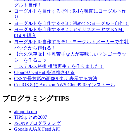
グルト自作！
ヨーグルトを自作するぞ4：R-1を種菌にヨーグルト作
り！
ヨーグルトを自作するぞ3：初めてのヨーグルト自作！
ヨーグルトを自作するぞ2：アイリスオーヤマ KYM-
014 を購入
ヨーグルトを自作するぞ1：ヨーグルトメーカーで牛乳
パックから作れる！
【永久保存版】牛乳苦手な人が美味しいマンゴーラッ
シーを作るコツ
「ステルス将棋 棋譜再生」を作りました！
Cloud9とGitHubを連携させる
CSSで長方形の画像を丸く表示する方法
CentOS 8 に Amazon AWS Cloud9 をインストール
プログラミングTIPS
airappli.com
TIPSまとめ2007
JSONPプログラミング
Google AJAX Feed API