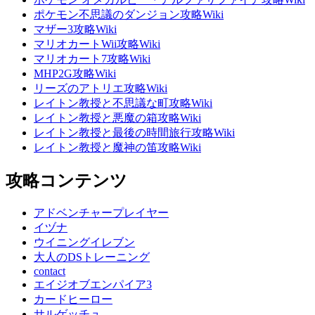
ポケモン不思議のダンジョン攻略Wiki
マザー3攻略Wiki
マリオカートWii攻略Wiki
マリオカート7攻略Wiki
MHP2G攻略Wiki
リーズのアトリエ攻略Wiki
レイトン教授と不思議な町攻略Wiki
レイトン教授と悪魔の箱攻略Wiki
レイトン教授と最後の時間旅行攻略Wiki
レイトン教授と魔神の笛攻略Wiki
攻略コンテンツ
アドベンチャープレイヤー
イヅナ
ウイニングイレブン
大人のDSトレーニング
contact
エイジオブエンパイア3
カードヒーロー
サルゲッチュ