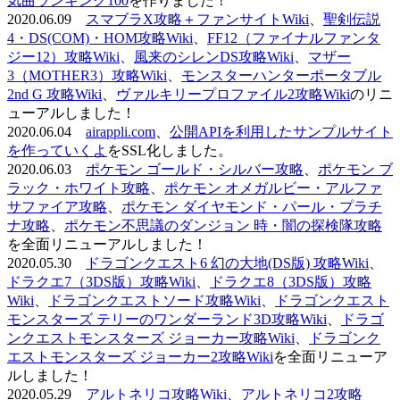
気曲ランキング100
を作りました！
2020.06.09
スマブラX攻略＋ファンサイトWiki
、
聖剣伝説
4・DS(COM)・HOM攻略Wiki
、
FF12（ファイナルファンタ
ジー12）攻略Wiki
、
風来のシレンDS攻略Wiki
、
マザー
3（MOTHER3）攻略Wiki
、
モンスターハンターポータブル
2nd G 攻略Wiki
、
ヴァルキリープロファイル2攻略Wiki
のリニ
ューアルしました！
2020.06.04
airappli.com
、
公開APIを利用したサンプルサイト
を作っていくよ
をSSL化しました。
2020.06.03
ポケモン ゴールド・シルバー攻略
、
ポケモン ブ
ラック・ホワイト攻略
、
ポケモン オメガルビー・アルファ
サファイア攻略
、
ポケモン ダイヤモンド・パール・プラチ
ナ攻略
、
ポケモン不思議のダンジョン 時・闇の探検隊攻略
を全面リニューアルしました！
2020.05.30
ドラゴンクエスト6 幻の大地(DS版) 攻略Wiki
、
ドラクエ7（3DS版）攻略Wiki
、
ドラクエ8（3DS版）攻略
Wiki
、
ドラゴンクエストソード攻略Wiki
、
ドラゴンクエスト
モンスターズ テリーのワンダーランド3D攻略Wiki
、
ドラゴ
ンクエストモンスターズ ジョーカー攻略Wiki
、
ドラゴンク
エストモンスターズ ジョーカー2攻略Wiki
を全面リニューア
ルしました！
2020.05.29
アルトネリコ攻略Wiki
、
アルトネリコ2攻略