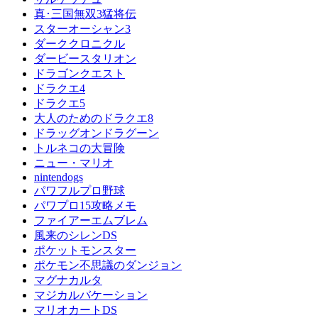
真･三国無双3猛将伝
スターオーシャン3
ダーククロニクル
ダービースタリオン
ドラゴンクエスト
ドラクエ4
ドラクエ5
大人のためのドラクエ8
ドラッグオンドラグーン
トルネコの大冒険
ニュー・マリオ
nintendogs
パワフルプロ野球
パワプロ15攻略メモ
ファイアーエムブレム
風来のシレンDS
ポケットモンスター
ポケモン不思議のダンジョン
マグナカルタ
マジカルバケーション
マリオカートDS