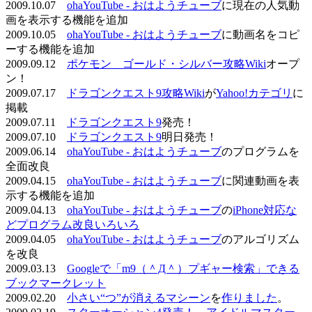
2009.10.07
ohaYouTube - おはようチューブ
に現在の人気動
画を表示する機能を追加
2009.10.05
ohaYouTube - おはようチューブ
に動画名をコピ
ーする機能を追加
2009.09.12
ポケモン ゴールド・シルバー攻略Wiki
オープ
ン！
2009.07.17
ドラゴンクエスト9攻略Wiki
が
Yahoo!カテゴリ
に
掲載
2009.07.11
ドラゴンクエスト9
発売！
2009.07.10
ドラゴンクエスト9
明日発売！
2009.06.14
ohaYouTube - おはようチューブ
のプログラムを
全面改良
2009.04.15
ohaYouTube - おはようチューブ
に関連動画を表
示する機能を追加
2009.04.13
ohaYouTube - おはようチューブ
の
iPhone対応な
どプログラム改良いろいろ
2009.04.05
ohaYouTube - おはようチューブ
のアルゴリズム
を改良
2009.03.13
Googleで「m9（＾Д＾）プギャー検索」できる
ブックマークレット
2009.02.20
小さい“つ”が消えるマシーン
を
作りました
。