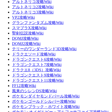
アルトネリコ攻略Wiki
アルトネリコ2攻略Wiki
アルトネリコ3攻略Wiki
VP2攻略Wiki
グランファンタズム攻略Wiki
スマブラX攻略Wiki
聖剣伝説攻略Wiki
DQMJ攻略Wiki
DQMJ2攻略Wiki
テリーのワンダーランド3D攻略Wiki
ドラクエソード攻略Wiki
ドラゴンクエスト6攻略Wiki
ドラゴンクエスト7攻略Wiki
ドラクエ8（3DS）攻略Wiki
ドラゴンクエスト9攻略Wiki
ドラゴンクエスト11攻略Wiki
FF12攻略Wiki
風来のシレンDS攻略Wiki
ポケモンダイヤモンドパール攻略Wiki
ポケモンゴールドシルバー攻略Wiki
ポケモンブラック・ホワイト攻略Wiki
ポケモン オメガルビー・アルファサファイア攻略Wiki