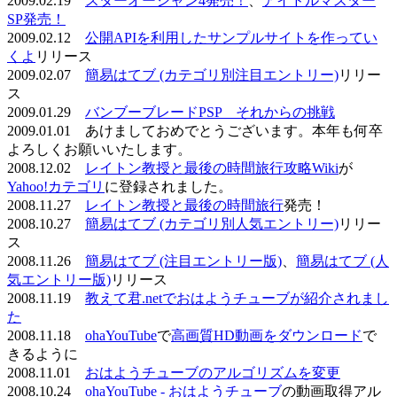
2009.02.19
スターオーシャン4発売！
、
アイドルマスター
SP発売！
2009.02.12
公開APIを利用したサンプルサイトを作ってい
くよ
リリース
2009.02.07
簡易はてブ (カテゴリ別注目エントリー)
リリー
ス
2009.01.29
バンブーブレードPSP それからの挑戦
2009.01.01 あけましておめでとうございます。本年も何卒
よろしくお願いいたします。
2008.12.02
レイトン教授と最後の時間旅行攻略Wiki
が
Yahoo!カテゴリ
に登録されました。
2008.11.27
レイトン教授と最後の時間旅行
発売！
2008.10.27
簡易はてブ (カテゴリ別人気エントリー)
リリー
ス
2008.11.26
簡易はてブ (注目エントリー版)
、
簡易はてブ (人
気エントリー版)
リリース
2008.11.19
教えて君.netでおはようチューブが紹介されまし
た
2008.11.18
ohaYouTube
で
高画質HD動画をダウンロード
で
きるように
2008.11.01
おはようチューブのアルゴリズムを変更
2008.10.24
ohaYouTube - おはようチューブ
の動画取得アル