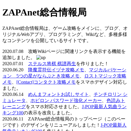
ZAPAnet総合情報局
ZAPAnet総合情報局は、ゲーム攻略をメインに、ブログ、オ
リジナルWebアプリ、プログラミング、Wikiなど、多種多様
なコンテンツを公開しているサイトです。
2020.07.08 攻略Wikiページに関連リンクを表示する機能を
追加しました。
2020.07.01
ステルス将棋 棋譜再生
を作りました！
2020.06.20
降魔霊符伝イヅナ攻略メモ
、
マジカルバケーシ
ョン 5つの星がならぶとき攻略メモ
、
ロストマジック攻略
メモ
、
[Contact]コンタクト攻略メモ
をスマホデザイン対応し
ました。
2020.06.14
めんまフォントお試しサイト
、
チンチロリン シ
ミュレータ
、
ホビロン パスワード強化メーカー
、
色読みト
レーニング
をスマホ対応させました。
J-POP最新人気曲ラン
キング100
の表示を改良しました。
2020.06.11 ZAPAnet総合情報局のトップページ（このペー
ジです）のデザインをリニューアルしました！
J-POP最新人