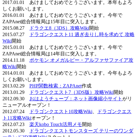
2017.01.01 あけましておめでとうございます。本年もよろ
しくお願いします。
2016.01.01 あけましておめでとうございます。今年で
ZAPAnet総合情報局は15年目に突入します。
2015.08.27
ドラクエ8（3DS）攻略Wiki
開始
2015.07.27
ドラゴンクエスト11 過ぎ去りし時を求めて 攻略
Wiki
開始
2015.01.01 あけましておめでとうございます。今年で
ZAPAnet総合情報局は14年目に突入します。
2014.11.18
ポケモン オメガルビー・アルファサファイア攻
略Wiki
開始
2014.01.01 あけましておめでとうございます。今年もよろ
しくお願いします。
2013.02.29
PHP関数検索：ZAPAnet
作成
2013.01.29
ドラゴンクエスト7（3DS版）攻略Wiki
開始
2012.09.30
おはようチューブ：ネット画像縮小サイト
がリ
ニューアルオープン！
2012.07.24
ドラゴンクエスト10攻略Wiki
、
ドラゴンクエス
ト11攻略Wiki
オープン！
2012.07.23
楽天kobo Touch活用メモ
開始
2012.05.30
ドラゴンクエストモンスターズ テリーのワンダ