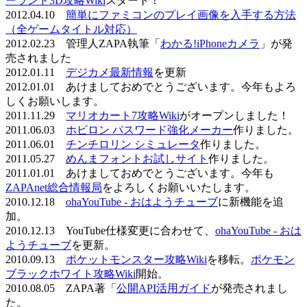
ーランド3D攻略Wiki
スタート！
2012.04.10
簡単にファミコンのプレイ画像を入手する方法
（全ゲームタイトル対応）
2012.02.23 管理人ZAPA執筆「
わかる!iPhoneカメラ
」が発
売されました
2012.01.11
デジカメ最新情報
を更新
2012.01.01 あけましておめでとうございます。今年もよろ
しくお願いします。
2011.11.29
マリオカート7攻略Wiki
がオープンしました！
2011.06.03
ホビロン パスワード強化メーカー
作りました。
2011.06.01
チンチロリン シミュレータ
作りました。
2011.05.27
めんまフォントお試しサイト
作りました。
2011.01.01 あけましておめでとうございます。今年も
ZAPAnet総合情報局
をよろしくお願いいたします。
2010.12.18
ohaYouTube - おはようチューブ
に新機能を追
加。
2010.12.13 YouTube仕様変更に合わせて、
ohaYouTube - おは
ようチューブ
を更新。
2010.09.13
ポケットモンスター攻略Wiki
を移転。
ポケモン
ブラックホワイト攻略Wiki
開始。
2010.08.05 ZAPA著「
公開API活用ガイド
が発売されまし
た。