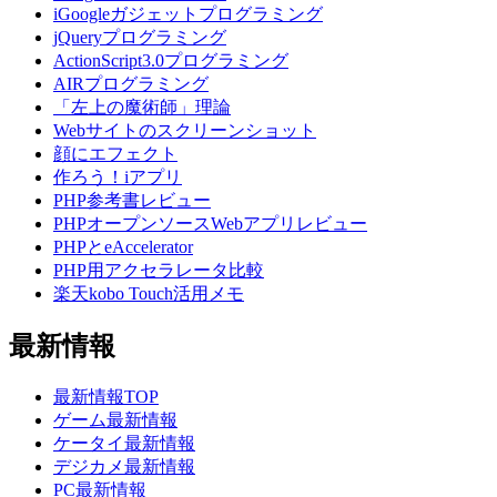
iGoogleガジェットプログラミング
jQueryプログラミング
ActionScript3.0プログラミング
AIRプログラミング
「左上の魔術師」理論
Webサイトのスクリーンショット
顔にエフェクト
作ろう！iアプリ
PHP参考書レビュー
PHPオープンソースWebアプリレビュー
PHPとeAccelerator
PHP用アクセラレータ比較
楽天kobo Touch活用メモ
最新情報
最新情報TOP
ゲーム最新情報
ケータイ最新情報
デジカメ最新情報
PC最新情報