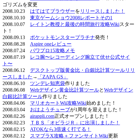
ゴリズムを変更
2008.10.23
はてはてブラウザー
を
リリースしました！
2008.10.10
東京ゲームショウ2008レポートその1
2008.10.07
レイトン教授と最後の時間旅行攻略Wiki
スター
ト！
2008.09.13
ポケットモンスタープラチナ
発売！
2008.08.28
Aspire oneレビュー
2008.07.24
パワプロ15攻略メモ
2008.07.19
レコ腕〜レコーディング腕立て伏せ公式サイ
ト〜
2008.06.12
デスクトップ版黄金比・白銀比計算ツールリリ
ースしました
→
「ZAPA GS」
2008.06.10
ツンデレ知恵袋
作りました
2008.06.08
Webデザイン黄金比計算ツール
と
Webデザイン
白銀比計算ツール
作りました
2008.04.06
マリオカートWii攻略Wiki
始めました！
2008.03.04
おはようチューブ
が1周年を迎えました！
2008.02.26
airappli.com
正式オープンしました！
2008.02.23
ＴＢＳ「オビラジＲ」に出演しました！
2008.02.15
ATOKなら3倍速く打てる！
2008.02.12
スマブラX攻略＋ファンサイトWiki
更新