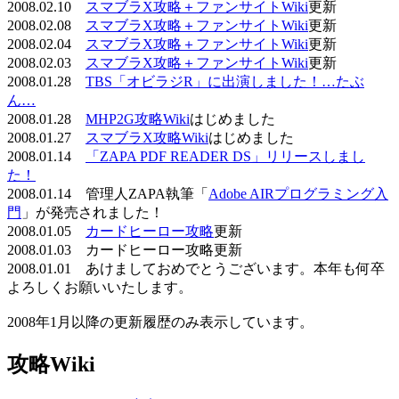
2008.02.10
スマブラX攻略＋ファンサイトWiki
更新
2008.02.08
スマブラX攻略＋ファンサイトWiki
更新
2008.02.04
スマブラX攻略＋ファンサイトWiki
更新
2008.02.03
スマブラX攻略＋ファンサイトWiki
更新
2008.01.28
TBS「オビラジR」に出演しました！…たぶ
ん…
2008.01.28
MHP2G攻略Wiki
はじめました
2008.01.27
スマブラX攻略Wiki
はじめました
2008.01.14
「ZAPA PDF READER DS」リリースしまし
た！
2008.01.14 管理人ZAPA執筆「
Adobe AIRプログラミング入
門
」が発売されました！
2008.01.05
カードヒーロー攻略
更新
2008.01.03 カードヒーロー攻略更新
2008.01.01 あけましておめでとうございます。本年も何卒
よろしくお願いいたします。
2008年1月以降の更新履歴のみ表示しています。
攻略Wiki