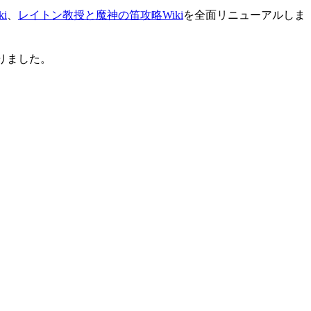
i
、
レイトン教授と魔神の笛攻略Wiki
を全面リニューアルしま
りました。