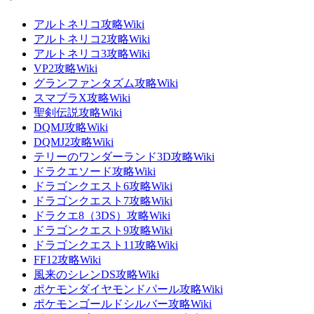
アルトネリコ攻略Wiki
アルトネリコ2攻略Wiki
アルトネリコ3攻略Wiki
VP2攻略Wiki
グランファンタズム攻略Wiki
スマブラX攻略Wiki
聖剣伝説攻略Wiki
DQMJ攻略Wiki
DQMJ2攻略Wiki
テリーのワンダーランド3D攻略Wiki
ドラクエソード攻略Wiki
ドラゴンクエスト6攻略Wiki
ドラゴンクエスト7攻略Wiki
ドラクエ8（3DS）攻略Wiki
ドラゴンクエスト9攻略Wiki
ドラゴンクエスト11攻略Wiki
FF12攻略Wiki
風来のシレンDS攻略Wiki
ポケモンダイヤモンドパール攻略Wiki
ポケモンゴールドシルバー攻略Wiki