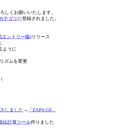
卒よろしくお願いいたします。
o!カテゴリ
に登録されました。
気エントリー版)
リリース
た
るように
リズムを変更
！
スしました
→
「ZAPA GS」
白銀比計算ツール
作りました