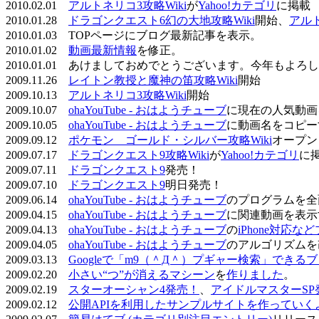
2010.02.01
アルトネリコ3攻略Wiki
が
Yahoo!カテゴリ
に掲載
2010.01.28
ドラゴンクエスト6幻の大地攻略Wiki
開始、
アル
2010.01.03 TOPページにブログ最新記事を表示。
2010.01.02
動画最新情報
を修正。
2010.01.01 あけましておめでとうございます。今年もよ
2009.11.26
レイトン教授と魔神の笛攻略Wiki
開始
2009.10.13
アルトネリコ3攻略Wiki
開始
2009.10.07
ohaYouTube - おはようチューブ
に現在の人気動画
2009.10.05
ohaYouTube - おはようチューブ
に動画名をコピー
2009.09.12
ポケモン ゴールド・シルバー攻略Wiki
オープン
2009.07.17
ドラゴンクエスト9攻略Wiki
が
Yahoo!カテゴリ
に
2009.07.11
ドラゴンクエスト9
発売！
2009.07.10
ドラゴンクエスト9
明日発売！
2009.06.14
ohaYouTube - おはようチューブ
のプログラムを全
2009.04.15
ohaYouTube - おはようチューブ
に関連動画を表示
2009.04.13
ohaYouTube - おはようチューブ
の
iPhone対応
2009.04.05
ohaYouTube - おはようチューブ
のアルゴリズムを
2009.03.13
Googleで「m9（＾Д＾）プギャー検索」できる
2009.02.20
小さい“つ”が消えるマシーン
を
作りました
。
2009.02.19
スターオーシャン4発売！
、
アイドルマスターSP
2009.02.12
公開APIを利用したサンプルサイトを作っていく