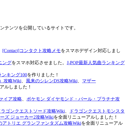
なコンテンツを公開しているサイトです。
、
[Contact]コンタクト攻略メモ
をスマホデザイン対応しまし
ニング
をスマホ対応させました。
J-POP最新人気曲ランキング
ランキング100
を作りました！
攻略Wiki
、
風来のシレンDS攻略Wiki
、
マザー
アルしました！
ァイア攻略
、
ポケモン ダイヤモンド・パール・プラチナ攻
ドラゴンクエストソード攻略Wiki
、
ドラゴンクエストモンスタ
ズ ジョーカー2攻略Wiki
を全面リニューアルしました！
のアトリエ グランファンタズム攻略Wiki
を全面リニューアル