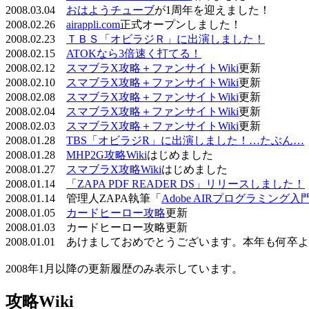
2008.03.04
おはようチューブ
が1周年を迎えました！
2008.02.26
airappli.com
正式オープンしました！
2008.02.23
ＴＢＳ「オビラジＲ」に出演しました！
2008.02.15
ATOKなら3倍速く打てる！
2008.02.12
スマブラX攻略＋ファンサイトWiki
更新
2008.02.10
スマブラX攻略＋ファンサイトWiki
更新
2008.02.08
スマブラX攻略＋ファンサイトWiki
更新
2008.02.04
スマブラX攻略＋ファンサイトWiki
更新
2008.02.03
スマブラX攻略＋ファンサイトWiki
更新
2008.01.28
TBS「オビラジR」に出演しました！…たぶん…
2008.01.28
MHP2G攻略Wiki
はじめました
2008.01.27
スマブラX攻略Wiki
はじめました
2008.01.14
「ZAPA PDF READER DS」リリースしました！
2008.01.14 管理人ZAPA執筆「
Adobe AIRプログラミング入
2008.01.05
カードヒーロー攻略
更新
2008.01.03 カードヒーロー攻略更新
2008.01.01 あけましておめでとうございます。本年も何
2008年1月以降の更新履歴のみ表示しています。
攻略Wiki