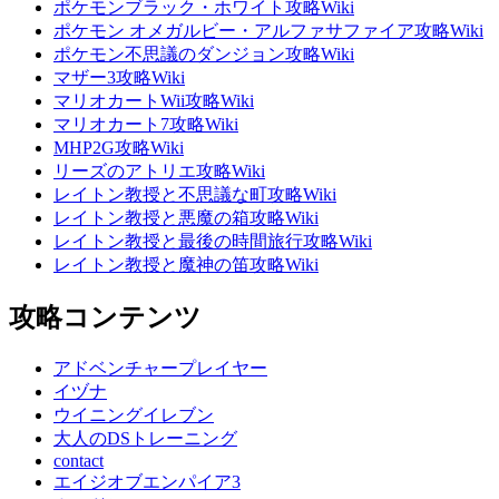
ポケモンブラック・ホワイト攻略Wiki
ポケモン オメガルビー・アルファサファイア攻略Wiki
ポケモン不思議のダンジョン攻略Wiki
マザー3攻略Wiki
マリオカートWii攻略Wiki
マリオカート7攻略Wiki
MHP2G攻略Wiki
リーズのアトリエ攻略Wiki
レイトン教授と不思議な町攻略Wiki
レイトン教授と悪魔の箱攻略Wiki
レイトン教授と最後の時間旅行攻略Wiki
レイトン教授と魔神の笛攻略Wiki
攻略コンテンツ
アドベンチャープレイヤー
イヅナ
ウイニングイレブン
大人のDSトレーニング
contact
エイジオブエンパイア3