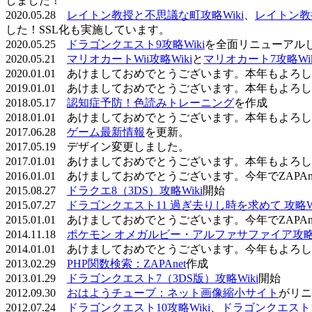
しました！
2020.05.28
レイトン教授と不思議な町攻略Wiki
、
レイトン教
した！SSL化も実施しています。
2020.05.25
ドラゴンクエスト9攻略Wiki
を全面リニューアル
2020.05.21
マリオカートWii攻略Wiki
と
マリオカート7攻略Wik
2020.01.01 あけましておめでとうございます。本年もよ
2019.01.01 あけましておめでとうございます。本年もよ
2018.05.17
認知症予防！色読みトレーニング
を作成
2018.01.01 あけましておめでとうございます。本年もよ
2017.06.28
ゲーム最新情報
を更新。
2017.05.19 デザイン変更しました。
2017.01.01 あけましておめでとうございます。本年もよ
2016.01.01 あけましておめでとうございます。今年でZAP
2015.08.27
ドラクエ8（3DS）攻略Wiki
開始
2015.07.27
ドラゴンクエスト11 過ぎ去りし時を求めて 攻略Wi
2015.01.01 あけましておめでとうございます。今年でZAP
2014.11.18
ポケモン オメガルビー・アルファサファイア攻略W
2014.01.01 あけましておめでとうございます。今年もよ
2013.02.29
PHP関数検索：ZAPAnet
作成
2013.01.29
ドラゴンクエスト7（3DS版）攻略Wiki
開始
2012.09.30
おはようチューブ：ネット画像縮小サイト
がリニ
2012.07.24
ドラゴンクエスト10攻略Wiki
、
ドラゴンクエスト11