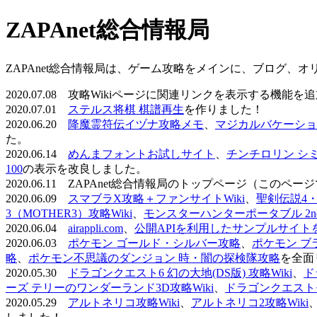
ZAPAnet総合情報局
ZAPAnet総合情報局は、ゲーム攻略をメインに、ブログ、
2020.07.08 攻略Wikiページに関連リンクを表示する機能
2020.07.01
ステルス将棋 棋譜再生
を作りました！
2020.06.20
降魔霊符伝イヅナ攻略メモ
、
マジカルバケーショ
た。
2020.06.14
めんまフォントお試しサイト
、
チンチロリン シ
100
の表示を改良しました。
2020.06.11 ZAPAnet総合情報局のトップページ（こ
2020.06.09
スマブラX攻略＋ファンサイトWiki
、
聖剣伝説4・D
3（MOTHER3）攻略Wiki
、
モンスターハンターポータブル 2nd 
2020.06.04
airappli.com
、
公開APIを利用したサンプルサイト
2020.06.03
ポケモン ゴールド・シルバー攻略
、
ポケモン ブ
略
、
ポケモン不思議のダンジョン 時・闇の探検隊攻略
を全面
2020.05.30
ドラゴンクエスト6 幻の大地(DS版) 攻略Wiki
、
ド
ーズ テリーのワンダーランド3D攻略Wiki
、
ドラゴンクエストモ
2020.05.29
アルトネリコ攻略Wiki
、
アルトネリコ2攻略Wiki