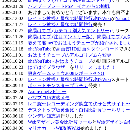
2009.02.07
簡易はてブ (カテゴリ別注目エントリー)
リリース
2009.01.29
バンブーブレードPSP それからの挑戦
2009.01.01 あけましておめでとうございます。本年も何
2008.12.02
レイトン教授と最後の時間旅行攻略Wiki
が
Yaho
2008.11.27
レイトン教授と最後の時間旅行
発売！
2008.10.27
簡易はてブ (カテゴリ別人気エントリー)
リリース
2008.11.26
簡易はてブ (注目エントリー版)
、
簡易はてブ (人
2008.11.19
教えて君.netでおはようチューブが紹介されまし
2008.11.18
ohaYouTube
で
高画質HD動画をダウンロード
でき
2008.11.01
おはようチューブのアルゴリズムを変更
2008.10.24
ohaYouTube - おはようチューブ
の動画取得アルゴ
2008.10.23
はてはてブラウザー
を
リリースしました！
2008.10.10
東京ゲームショウ2008レポートその1
2008.10.07
レイトン教授と最後の時間旅行攻略Wiki
スタート
2008.09.13
ポケットモンスタープラチナ
発売！
2008.08.28
Aspire oneレビュー
2008.07.24
パワプロ15攻略メモ
2008.07.19
レコ腕〜レコーディング腕立て伏せ公式サイト〜
2008.06.12
デスクトップ版黄金比・白銀比計算ツールリリー
2008.06.10
ツンデレ知恵袋
作りました
2008.06.08
Webデザイン黄金比計算ツール
と
Webデザイン
2008.04.06
マリオカートWii攻略Wiki
始めました！