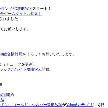
ンド3D攻略Wiki
スタート！
全ゲームタイトル対応）
されました
ろしくお願いします。
net総合情報局
をよろしくお願いいたします。
 おはようチューブ
を更新。
ラックホワイト攻略Wiki
開始。
。
開
ki
開始
方法
ケモン ゴールド・シルバー攻略Wiki
が
Yahoo!カテゴリ
に掲載。