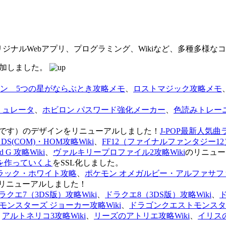
オリジナルWebアプリ、プログラミング、Wikiなど、多種多様
を追加しました。
ン 5つの星がならぶとき攻略メモ
、
ロストマジック攻略メモ
ミュレータ
、
ホビロン パスワード強化メーカー
、
色読みトレー
のページです）のデザインをリニューアルしました！
J-POP最新人気曲
S(COM)・HOM攻略Wiki
、
FF12（ファイナルファンタジー12）
G 攻略Wiki
、
ヴァルキリープロファイル2攻略Wiki
のリニュー
を作っていくよ
をSSL化しました。
ラック・ホワイト攻略
、
ポケモン オメガルビー・アルファサフ
リニューアルしました！
ラクエ7（3DS版）攻略Wiki
、
ドラクエ8（3DS版）攻略Wiki
、
ンスターズ ジョーカー攻略Wiki
、
ドラゴンクエストモンスター
、
アルトネリコ3攻略Wiki
、
リーズのアトリエ攻略Wiki
、
イリス