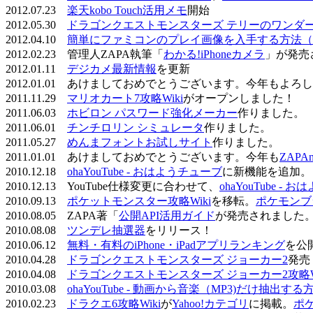
2012.07.23
楽天kobo Touch活用メモ
開始
2012.05.30
ドラゴンクエストモンスターズ テリーのワンダーラ
2012.04.10
簡単にファミコンのプレイ画像を入手する方法（
2012.02.23 管理人ZAPA執筆「
わかる!iPhoneカメラ
」が発売
2012.01.11
デジカメ最新情報
を更新
2012.01.01 あけましておめでとうございます。今年もよ
2011.11.29
マリオカート7攻略Wiki
がオープンしました！
2011.06.03
ホビロン パスワード強化メーカー
作りました。
2011.06.01
チンチロリン シミュレータ
作りました。
2011.05.27
めんまフォントお試しサイト
作りました。
2011.01.01 あけましておめでとうございます。今年も
ZAPA
2010.12.18
ohaYouTube - おはようチューブ
に新機能を追加。
2010.12.13 YouTube仕様変更に合わせて、
ohaYouTube -
2010.09.13
ポケットモンスター攻略Wiki
を移転。
ポケモンブ
2010.08.05 ZAPA著「
公開API活用ガイド
が発売されました
2010.08.08
ツンデレ抽選器
をリリース！
2010.06.12
無料・有料のiPhone・iPadアプリランキング
を公
2010.04.28
ドラゴンクエストモンスターズ ジョーカー2
発売
2010.04.08
ドラゴンクエストモンスターズ ジョーカー2攻略Wi
2010.03.08
ohaYouTube - 動画から音楽（MP3)だけ抽出する
2010.02.23
ドラクエ6攻略Wiki
が
Yahoo!カテゴリ
に掲載。
ポ