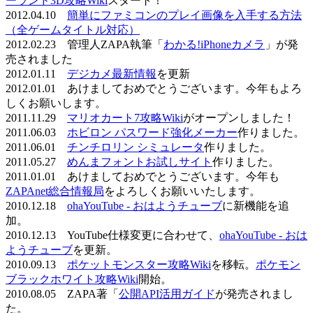
ーランド3D攻略Wiki
スタート！
2012.04.10
簡単にファミコンのプレイ画像を入手する方法
（全ゲームタイトル対応）
2012.02.23 管理人ZAPA執筆「
わかる!iPhoneカメラ
」が発
売されました
2012.01.11
デジカメ最新情報
を更新
2012.01.01 あけましておめでとうございます。今年もよろ
しくお願いします。
2011.11.29
マリオカート7攻略Wiki
がオープンしました！
2011.06.03
ホビロン パスワード強化メーカー
作りました。
2011.06.01
チンチロリン シミュレータ
作りました。
2011.05.27
めんまフォントお試しサイト
作りました。
2011.01.01 あけましておめでとうございます。今年も
ZAPAnet総合情報局
をよろしくお願いいたします。
2010.12.18
ohaYouTube - おはようチューブ
に新機能を追
加。
2010.12.13 YouTube仕様変更に合わせて、
ohaYouTube - おは
ようチューブ
を更新。
2010.09.13
ポケットモンスター攻略Wiki
を移転。
ポケモン
ブラックホワイト攻略Wiki
開始。
2010.08.05 ZAPA著「
公開API活用ガイド
が発売されまし
た。