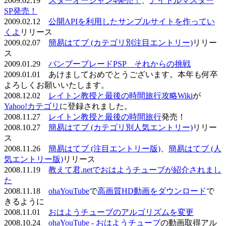
2009.02.19
スターオーシャン4発売！
、
アイドルマスター
SP発売！
2009.02.12
公開APIを利用したサンプルサイトを作ってい
くよ
リリース
2009.02.07
簡易はてブ (カテゴリ別注目エントリー)
リリー
ス
2009.01.29
バンブーブレードPSP それからの挑戦
2009.01.01 あけましておめでとうございます。本年も何卒
よろしくお願いいたします。
2008.12.02
レイトン教授と最後の時間旅行攻略Wiki
が
Yahoo!カテゴリ
に登録されました。
2008.11.27
レイトン教授と最後の時間旅行
発売！
2008.10.27
簡易はてブ (カテゴリ別人気エントリー)
リリー
ス
2008.11.26
簡易はてブ (注目エントリー版)
、
簡易はてブ (人
気エントリー版)
リリース
2008.11.19
教えて君.netでおはようチューブが紹介されまし
た
2008.11.18
ohaYouTube
で
高画質HD動画をダウンロード
で
きるように
2008.11.01
おはようチューブのアルゴリズムを変更
2008.10.24
ohaYouTube - おはようチューブ
の動画取得アル