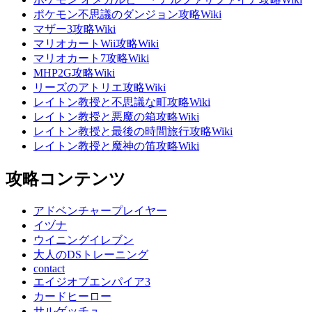
ポケモン不思議のダンジョン攻略Wiki
マザー3攻略Wiki
マリオカートWii攻略Wiki
マリオカート7攻略Wiki
MHP2G攻略Wiki
リーズのアトリエ攻略Wiki
レイトン教授と不思議な町攻略Wiki
レイトン教授と悪魔の箱攻略Wiki
レイトン教授と最後の時間旅行攻略Wiki
レイトン教授と魔神の笛攻略Wiki
攻略コンテンツ
アドベンチャープレイヤー
イヅナ
ウイニングイレブン
大人のDSトレーニング
contact
エイジオブエンパイア3
カードヒーロー
サルゲッチュ