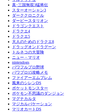
真･三国無双3猛将伝
スターオーシャン3
ダーククロニクル
ダービースタリオン
ドラゴンクエスト
ドラクエ4
ドラクエ5
大人のためのドラクエ8
ドラッグオンドラグーン
トルネコの大冒険
ニュー・マリオ
nintendogs
パワフルプロ野球
パワプロ15攻略メモ
ファイアーエムブレム
風来のシレンDS
ポケットモンスター
ポケモン不思議のダンジョン
マグナカルタ
マジカルバケーション
マリオカートDS