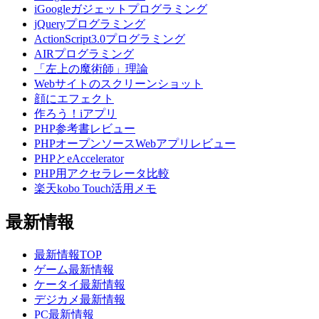
iGoogleガジェットプログラミング
jQueryプログラミング
ActionScript3.0プログラミング
AIRプログラミング
「左上の魔術師」理論
Webサイトのスクリーンショット
顔にエフェクト
作ろう！iアプリ
PHP参考書レビュー
PHPオープンソースWebアプリレビュー
PHPとeAccelerator
PHP用アクセラレータ比較
楽天kobo Touch活用メモ
最新情報
最新情報TOP
ゲーム最新情報
ケータイ最新情報
デジカメ最新情報
PC最新情報