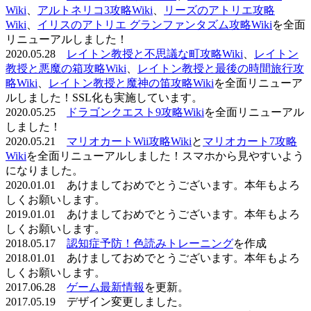
Wiki
、
アルトネリコ3攻略Wiki
、
リーズのアトリエ攻略
Wiki
、
イリスのアトリエ グランファンタズム攻略Wiki
を全面
リニューアルしました！
2020.05.28
レイトン教授と不思議な町攻略Wiki
、
レイトン
教授と悪魔の箱攻略Wiki
、
レイトン教授と最後の時間旅行攻
略Wiki
、
レイトン教授と魔神の笛攻略Wiki
を全面リニューア
ルしました！SSL化も実施しています。
2020.05.25
ドラゴンクエスト9攻略Wiki
を全面リニューアル
しました！
2020.05.21
マリオカートWii攻略Wiki
と
マリオカート7攻略
Wiki
を全面リニューアルしました！スマホから見やすいよう
になりました。
2020.01.01 あけましておめでとうございます。本年もよろ
しくお願いします。
2019.01.01 あけましておめでとうございます。本年もよろ
しくお願いします。
2018.05.17
認知症予防！色読みトレーニング
を作成
2018.01.01 あけましておめでとうございます。本年もよろ
しくお願いします。
2017.06.28
ゲーム最新情報
を更新。
2017.05.19 デザイン変更しました。