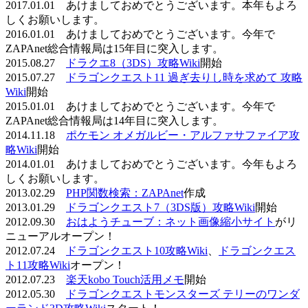
2017.01.01 あけましておめでとうございます。本年もよろ
しくお願いします。
2016.01.01 あけましておめでとうございます。今年で
ZAPAnet総合情報局は15年目に突入します。
2015.08.27
ドラクエ8（3DS）攻略Wiki
開始
2015.07.27
ドラゴンクエスト11 過ぎ去りし時を求めて 攻略
Wiki
開始
2015.01.01 あけましておめでとうございます。今年で
ZAPAnet総合情報局は14年目に突入します。
2014.11.18
ポケモン オメガルビー・アルファサファイア攻
略Wiki
開始
2014.01.01 あけましておめでとうございます。今年もよろ
しくお願いします。
2013.02.29
PHP関数検索：ZAPAnet
作成
2013.01.29
ドラゴンクエスト7（3DS版）攻略Wiki
開始
2012.09.30
おはようチューブ：ネット画像縮小サイト
がリ
ニューアルオープン！
2012.07.24
ドラゴンクエスト10攻略Wiki
、
ドラゴンクエス
ト11攻略Wiki
オープン！
2012.07.23
楽天kobo Touch活用メモ
開始
2012.05.30
ドラゴンクエストモンスターズ テリーのワンダ