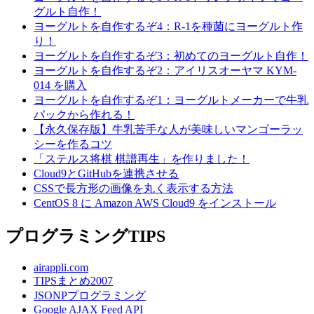
グルト自作！
ヨーグルトを自作するぞ4：R-1を種菌にヨーグルト作
り！
ヨーグルトを自作するぞ3：初めてのヨーグルト自作！
ヨーグルトを自作するぞ2：アイリスオーヤマ KYM-
014 を購入
ヨーグルトを自作するぞ1：ヨーグルトメーカーで牛乳
パックから作れる！
【永久保存版】牛乳苦手な人が美味しいマンゴーラッ
シーを作るコツ
「ステルス将棋 棋譜再生」を作りました！
Cloud9とGitHubを連携させる
CSSで長方形の画像を丸く表示する方法
CentOS 8 に Amazon AWS Cloud9 をインストール
プログラミングTIPS
airappli.com
TIPSまとめ2007
JSONPプログラミング
Google AJAX Feed API