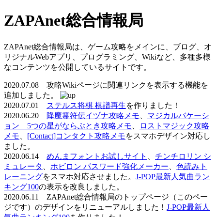
ZAPAnet総合情報局
ZAPAnet総合情報局は、ゲーム攻略をメインに、ブログ、オ
リジナルWebアプリ、プログラミング、Wikiなど、多種多様
なコンテンツを公開しているサイトです。
2020.07.08 攻略Wikiページに関連リンクを表示する機能を
追加しました。
2020.07.01
ステルス将棋 棋譜再生
を作りました！
2020.06.20
降魔霊符伝イヅナ攻略メモ
、
マジカルバケーシ
ョン 5つの星がならぶとき攻略メモ
、
ロストマジック攻略
メモ
、
[Contact]コンタクト攻略メモ
をスマホデザイン対応し
ました。
2020.06.14
めんまフォントお試しサイト
、
チンチロリン シ
ミュレータ
、
ホビロン パスワード強化メーカー
、
色読みト
レーニング
をスマホ対応させました。
J-POP最新人気曲ラン
キング100
の表示を改良しました。
2020.06.11 ZAPAnet総合情報局のトップページ（このペー
ジです）のデザインをリニューアルしました！
J-POP最新人