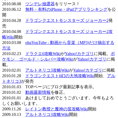
2010.08.08
ツンデレ抽選器
をリリース！
2010.06.12
無料・有料のiPhone・iPadアプリランキング
を公
開
2010.04.28
ドラゴンクエストモンスターズ ジョーカー2
発
売
2010.04.08
ドラゴンクエストモンスターズ ジョーカー2攻
略Wiki
開始
2010.03.08
ohaYouTube - 動画から音楽（MP3)だけ抽出する
方法
2010.02.23
ドラクエ6攻略Wiki
が
Yahoo!カテゴリ
に掲載。
ポ
ケモン ゴールド・シルバー攻略Wiki
が
Yahoo!カテゴリ
に掲
載。
2010.02.01
アルトネリコ3攻略Wiki
が
Yahoo!カテゴリ
に掲載
2010.01.28
ドラゴンクエスト6幻の大地攻略Wiki
開始、
アル
トネリコ3
が発売
2010.01.03 TOPページにブログ最新記事を表示。
2010.01.02
動画最新情報
を修正。
2010.01.01 あけましておめでとうございます。今年もよろ
しくお願いします。
2009.11.26
レイトン教授と魔神の笛攻略Wiki
開始
2009.10.13
アルトネリコ3攻略Wiki
開始