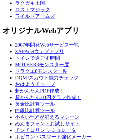
ラクガキ王国
ロストマジック
ワイルドアームズ
オリジナルWebアプリ
2007年開発Webサービス一覧
ZAPAnetウェブアプリ
トイレで過ごす時間
MOTHER3モンスター度
ドラクエ8モンスター度
DQMJスカウト能力チェック
おはようチューブ
超かんたんPDF作成！
超かんたん3D円グラフ作成！
黄金比計算ツール
白銀比計算ツール
小さい“つ”が消えるマシーン
めんまフォントお試しサイト
チンチロリン シミュレータ
ホビロン パスワード強化メーカー