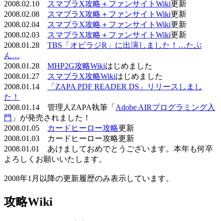
2008.02.10
スマブラX攻略＋ファンサイトWiki
更新
2008.02.08
スマブラX攻略＋ファンサイトWiki
更新
2008.02.04
スマブラX攻略＋ファンサイトWiki
更新
2008.02.03
スマブラX攻略＋ファンサイトWiki
更新
2008.01.28
TBS「オビラジR」に出演しました！…たぶ
ん…
2008.01.28
MHP2G攻略Wiki
はじめました
2008.01.27
スマブラX攻略Wiki
はじめました
2008.01.14
「ZAPA PDF READER DS」リリースしまし
た！
2008.01.14 管理人ZAPA執筆「
Adobe AIRプログラミング入
門
」が発売されました！
2008.01.05
カードヒーロー攻略
更新
2008.01.03 カードヒーロー攻略更新
2008.01.01 あけましておめでとうございます。本年も何卒
よろしくお願いいたします。
2008年1月以降の更新履歴のみ表示しています。
攻略Wiki