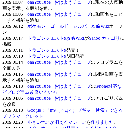
2009.10.07
ohaYouTube - おはようチューブ
に現在の人気動
画を表示する機能を追加
2009.10.05
ohaYouTube - おはようチューブ
に動画名をコピ
ーする機能を追加
2009.09.12
ポケモン ゴールド・シルバー攻略Wiki
オープ
ン！
2009.07.17
ドラゴンクエスト9攻略Wiki
が
Yahoo!カテゴリ
に
掲載
2009.07.11
ドラゴンクエスト9
発売！
2009.07.10
ドラゴンクエスト9
明日発売！
2009.06.14
ohaYouTube - おはようチューブ
のプログラムを
全面改良
2009.04.15
ohaYouTube - おはようチューブ
に関連動画を表
示する機能を追加
2009.04.13
ohaYouTube - おはようチューブ
の
iPhone対応な
どプログラム改良いろいろ
2009.04.05
ohaYouTube - おはようチューブ
のアルゴリズム
を改良
2009.03.13
Googleで「m9（＾Д＾）プギャー検索」できる
ブックマークレット
2009.02.20
小さい“つ”が消えるマシーン
を
作りました
。