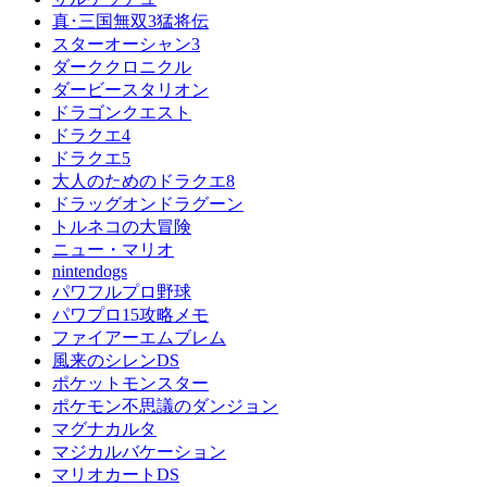
真･三国無双3猛将伝
スターオーシャン3
ダーククロニクル
ダービースタリオン
ドラゴンクエスト
ドラクエ4
ドラクエ5
大人のためのドラクエ8
ドラッグオンドラグーン
トルネコの大冒険
ニュー・マリオ
nintendogs
パワフルプロ野球
パワプロ15攻略メモ
ファイアーエムブレム
風来のシレンDS
ポケットモンスター
ポケモン不思議のダンジョン
マグナカルタ
マジカルバケーション
マリオカートDS