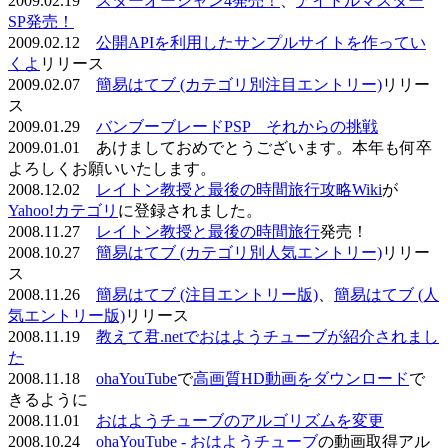
2009.02.19
スターオーシャン4発売！
、
アイドルマスター
SP発売！
2009.02.12
公開APIを利用したサンプルサイトを作ってい
くよ
リリース
2009.02.07
簡易はてブ (カテゴリ別注目エントリー)
リリー
ス
2009.01.29
バンブーブレードPSP それからの挑戦
2009.01.01 あけましておめでとうございます。本年も何卒
よろしくお願いいたします。
2008.12.02
レイトン教授と最後の時間旅行攻略Wiki
が
Yahoo!カテゴリ
に登録されました。
2008.11.27
レイトン教授と最後の時間旅行
発売！
2008.10.27
簡易はてブ (カテゴリ別人気エントリー)
リリー
ス
2008.11.26
簡易はてブ (注目エントリー版)
、
簡易はてブ (人
気エントリー版)
リリース
2008.11.19
教えて君.netでおはようチューブが紹介されまし
た
2008.11.18
ohaYouTube
で
高画質HD動画をダウンロード
で
きるように
2008.11.01
おはようチューブのアルゴリズムを変更
2008.10.24
ohaYouTube - おはようチューブ
の動画取得アル