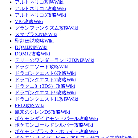
アルトネリコ攻略Wiki
アルトネリコ2攻略Wiki
アルトネリコ3攻略Wiki
VP2攻略Wiki
グランファンタズム攻略Wiki
スマブラX攻略Wiki
聖剣伝説攻略Wiki
DQMJ攻略Wiki
DQMJ2攻略Wiki
テリーのワンダーランド3D攻略Wiki
ドラクエソード攻略Wiki
ドラゴンクエスト6攻略Wiki
ドラゴンクエスト7攻略Wiki
ドラクエ8（3DS）攻略Wiki
ドラゴンクエスト9攻略Wiki
ドラゴンクエスト11攻略Wiki
FF12攻略Wiki
風来のシレンDS攻略Wiki
ポケモンダイヤモンドパール攻略Wiki
ポケモンゴールドシルバー攻略Wiki
ポケモンブラック・ホワイト攻略Wiki
ポケモン オメガルビー・アルファサファイア攻略Wiki