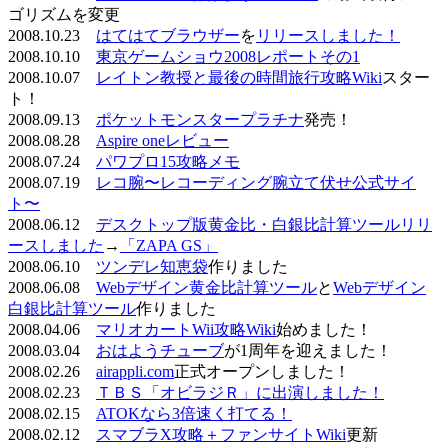
ゴリズムを変更
2008.10.23
はてはてブラウザー
を
リリースしました！
2008.10.10
東京ゲームショウ2008レポートその1
2008.10.07
レイトン教授と最後の時間旅行攻略Wiki
スター
ト！
2008.09.13
ポケットモンスタープラチナ
発売！
2008.08.28
Aspire oneレビュー
2008.07.24
パワプロ15攻略メモ
2008.07.19
レコ腕〜レコーディング腕立て伏せ公式サイ
ト〜
2008.06.12
デスクトップ版黄金比・白銀比計算ツールリリ
ースしました
→
「ZAPA GS」
2008.06.10
ツンデレ知恵袋
作りました
2008.06.08
Webデザイン黄金比計算ツール
と
Webデザイン
白銀比計算ツール
作りました
2008.04.06
マリオカートWii攻略Wiki
始めました！
2008.03.04
おはようチューブ
が1周年を迎えました！
2008.02.26
airappli.com
正式オープンしました！
2008.02.23
ＴＢＳ「オビラジＲ」に出演しました！
2008.02.15
ATOKなら3倍速く打てる！
2008.02.12
スマブラX攻略＋ファンサイトWiki
更新