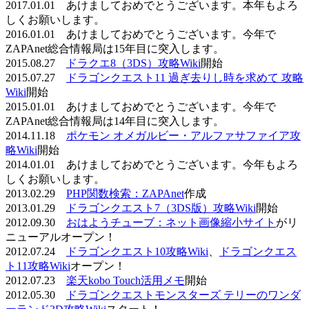
2017.01.01 あけましておめでとうございます。本年もよろ
しくお願いします。
2016.01.01 あけましておめでとうございます。今年で
ZAPAnet総合情報局は15年目に突入します。
2015.08.27
ドラクエ8（3DS）攻略Wiki
開始
2015.07.27
ドラゴンクエスト11 過ぎ去りし時を求めて 攻略
Wiki
開始
2015.01.01 あけましておめでとうございます。今年で
ZAPAnet総合情報局は14年目に突入します。
2014.11.18
ポケモン オメガルビー・アルファサファイア攻
略Wiki
開始
2014.01.01 あけましておめでとうございます。今年もよろ
しくお願いします。
2013.02.29
PHP関数検索：ZAPAnet
作成
2013.01.29
ドラゴンクエスト7（3DS版）攻略Wiki
開始
2012.09.30
おはようチューブ：ネット画像縮小サイト
がリ
ニューアルオープン！
2012.07.24
ドラゴンクエスト10攻略Wiki
、
ドラゴンクエス
ト11攻略Wiki
オープン！
2012.07.23
楽天kobo Touch活用メモ
開始
2012.05.30
ドラゴンクエストモンスターズ テリーのワンダ