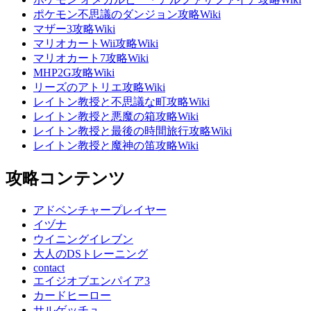
ポケモン不思議のダンジョン攻略Wiki
マザー3攻略Wiki
マリオカートWii攻略Wiki
マリオカート7攻略Wiki
MHP2G攻略Wiki
リーズのアトリエ攻略Wiki
レイトン教授と不思議な町攻略Wiki
レイトン教授と悪魔の箱攻略Wiki
レイトン教授と最後の時間旅行攻略Wiki
レイトン教授と魔神の笛攻略Wiki
攻略コンテンツ
アドベンチャープレイヤー
イヅナ
ウイニングイレブン
大人のDSトレーニング
contact
エイジオブエンパイア3
カードヒーロー
サルゲッチュ