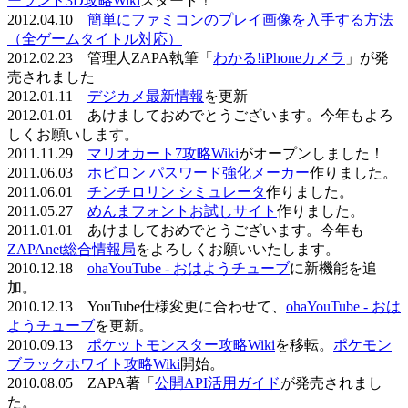
ーランド3D攻略Wiki
スタート！
2012.04.10
簡単にファミコンのプレイ画像を入手する方法
（全ゲームタイトル対応）
2012.02.23 管理人ZAPA執筆「
わかる!iPhoneカメラ
」が発
売されました
2012.01.11
デジカメ最新情報
を更新
2012.01.01 あけましておめでとうございます。今年もよろ
しくお願いします。
2011.11.29
マリオカート7攻略Wiki
がオープンしました！
2011.06.03
ホビロン パスワード強化メーカー
作りました。
2011.06.01
チンチロリン シミュレータ
作りました。
2011.05.27
めんまフォントお試しサイト
作りました。
2011.01.01 あけましておめでとうございます。今年も
ZAPAnet総合情報局
をよろしくお願いいたします。
2010.12.18
ohaYouTube - おはようチューブ
に新機能を追
加。
2010.12.13 YouTube仕様変更に合わせて、
ohaYouTube - おは
ようチューブ
を更新。
2010.09.13
ポケットモンスター攻略Wiki
を移転。
ポケモン
ブラックホワイト攻略Wiki
開始。
2010.08.05 ZAPA著「
公開API活用ガイド
が発売されまし
た。