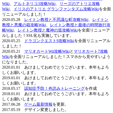
Wiki
、
アルトネリコ3攻略Wiki
、
リーズのアトリエ攻略
Wiki
、
イリスのアトリエ グランファンタズム攻略Wiki
を全面
リニューアルしました！
2020.05.28
レイトン教授と不思議な町攻略Wiki
、
レイトン
教授と悪魔の箱攻略Wiki
、
レイトン教授と最後の時間旅行攻
略Wiki
、
レイトン教授と魔神の笛攻略Wiki
を全面リニューア
ルしました！SSL化も実施しています。
2020.05.25
ドラゴンクエスト9攻略Wiki
を全面リニューアル
しました！
2020.05.21
マリオカートWii攻略Wiki
と
マリオカート7攻略
Wiki
を全面リニューアルしました！スマホから見やすいよう
になりました。
2020.01.01 あけましておめでとうございます。本年もよろ
しくお願いします。
2019.01.01 あけましておめでとうございます。本年もよろ
しくお願いします。
2018.05.17
認知症予防！色読みトレーニング
を作成
2018.01.01 あけましておめでとうございます。本年もよろ
しくお願いします。
2017.06.28
ゲーム最新情報
を更新。
2017.05.19 デザイン変更しました。