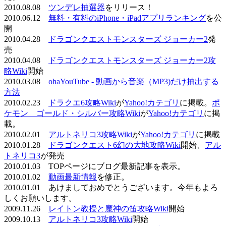
2010.08.08
ツンデレ抽選器
をリリース！
2010.06.12
無料・有料のiPhone・iPadアプリランキング
を公
開
2010.04.28
ドラゴンクエストモンスターズ ジョーカー2
発
売
2010.04.08
ドラゴンクエストモンスターズ ジョーカー2攻
略Wiki
開始
2010.03.08
ohaYouTube - 動画から音楽（MP3)だけ抽出する
方法
2010.02.23
ドラクエ6攻略Wiki
が
Yahoo!カテゴリ
に掲載。
ポ
ケモン ゴールド・シルバー攻略Wiki
が
Yahoo!カテゴリ
に掲
載。
2010.02.01
アルトネリコ3攻略Wiki
が
Yahoo!カテゴリ
に掲載
2010.01.28
ドラゴンクエスト6幻の大地攻略Wiki
開始、
アル
トネリコ3
が発売
2010.01.03 TOPページにブログ最新記事を表示。
2010.01.02
動画最新情報
を修正。
2010.01.01 あけましておめでとうございます。今年もよろ
しくお願いします。
2009.11.26
レイトン教授と魔神の笛攻略Wiki
開始
2009.10.13
アルトネリコ3攻略Wiki
開始