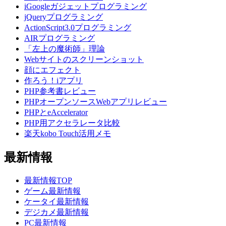
iGoogleガジェットプログラミング
jQueryプログラミング
ActionScript3.0プログラミング
AIRプログラミング
「左上の魔術師」理論
Webサイトのスクリーンショット
顔にエフェクト
作ろう！iアプリ
PHP参考書レビュー
PHPオープンソースWebアプリレビュー
PHPとeAccelerator
PHP用アクセラレータ比較
楽天kobo Touch活用メモ
最新情報
最新情報TOP
ゲーム最新情報
ケータイ最新情報
デジカメ最新情報
PC最新情報