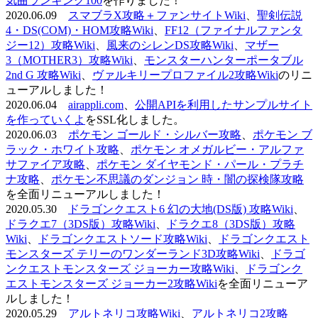
気曲ランキング100
を作りました！
2020.06.09
スマブラX攻略＋ファンサイトWiki
、
聖剣伝説
4・DS(COM)・HOM攻略Wiki
、
FF12（ファイナルファンタ
ジー12）攻略Wiki
、
風来のシレンDS攻略Wiki
、
マザー
3（MOTHER3）攻略Wiki
、
モンスターハンターポータブル
2nd G 攻略Wiki
、
ヴァルキリープロファイル2攻略Wiki
のリニ
ューアルしました！
2020.06.04
airappli.com
、
公開APIを利用したサンプルサイト
を作っていくよ
をSSL化しました。
2020.06.03
ポケモン ゴールド・シルバー攻略
、
ポケモン ブ
ラック・ホワイト攻略
、
ポケモン オメガルビー・アルファ
サファイア攻略
、
ポケモン ダイヤモンド・パール・プラチ
ナ攻略
、
ポケモン不思議のダンジョン 時・闇の探検隊攻略
を全面リニューアルしました！
2020.05.30
ドラゴンクエスト6 幻の大地(DS版) 攻略Wiki
、
ドラクエ7（3DS版）攻略Wiki
、
ドラクエ8（3DS版）攻略
Wiki
、
ドラゴンクエストソード攻略Wiki
、
ドラゴンクエスト
モンスターズ テリーのワンダーランド3D攻略Wiki
、
ドラゴ
ンクエストモンスターズ ジョーカー攻略Wiki
、
ドラゴンク
エストモンスターズ ジョーカー2攻略Wiki
を全面リニューア
ルしました！
2020.05.29
アルトネリコ攻略Wiki
、
アルトネリコ2攻略