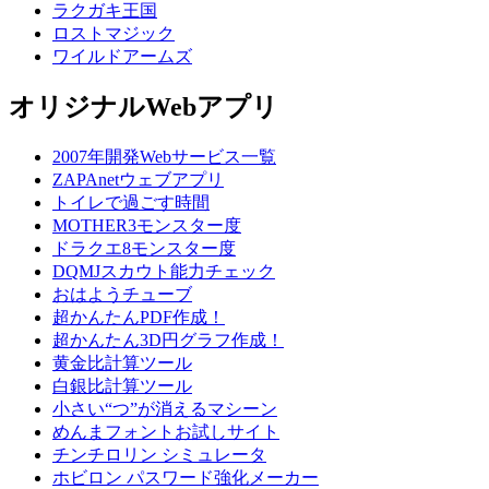
ラクガキ王国
ロストマジック
ワイルドアームズ
オリジナルWebアプリ
2007年開発Webサービス一覧
ZAPAnetウェブアプリ
トイレで過ごす時間
MOTHER3モンスター度
ドラクエ8モンスター度
DQMJスカウト能力チェック
おはようチューブ
超かんたんPDF作成！
超かんたん3D円グラフ作成！
黄金比計算ツール
白銀比計算ツール
小さい“つ”が消えるマシーン
めんまフォントお試しサイト
チンチロリン シミュレータ
ホビロン パスワード強化メーカー