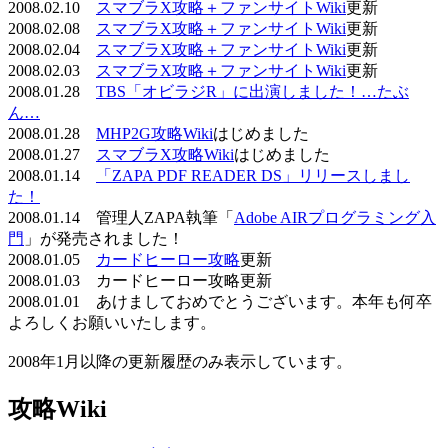
2008.02.10
スマブラX攻略＋ファンサイトWiki
更新
2008.02.08
スマブラX攻略＋ファンサイトWiki
更新
2008.02.04
スマブラX攻略＋ファンサイトWiki
更新
2008.02.03
スマブラX攻略＋ファンサイトWiki
更新
2008.01.28
TBS「オビラジR」に出演しました！…たぶ
ん…
2008.01.28
MHP2G攻略Wiki
はじめました
2008.01.27
スマブラX攻略Wiki
はじめました
2008.01.14
「ZAPA PDF READER DS」リリースしまし
た！
2008.01.14 管理人ZAPA執筆「
Adobe AIRプログラミング入
門
」が発売されました！
2008.01.05
カードヒーロー攻略
更新
2008.01.03 カードヒーロー攻略更新
2008.01.01 あけましておめでとうございます。本年も何卒
よろしくお願いいたします。
2008年1月以降の更新履歴のみ表示しています。
攻略Wiki