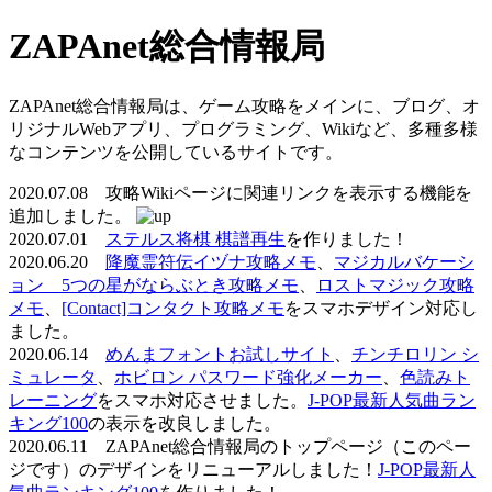
ZAPAnet総合情報局
ZAPAnet総合情報局は、ゲーム攻略をメインに、ブログ、オ
リジナルWebアプリ、プログラミング、Wikiなど、多種多様
なコンテンツを公開しているサイトです。
2020.07.08 攻略Wikiページに関連リンクを表示する機能を
追加しました。
2020.07.01
ステルス将棋 棋譜再生
を作りました！
2020.06.20
降魔霊符伝イヅナ攻略メモ
、
マジカルバケーシ
ョン 5つの星がならぶとき攻略メモ
、
ロストマジック攻略
メモ
、
[Contact]コンタクト攻略メモ
をスマホデザイン対応し
ました。
2020.06.14
めんまフォントお試しサイト
、
チンチロリン シ
ミュレータ
、
ホビロン パスワード強化メーカー
、
色読みト
レーニング
をスマホ対応させました。
J-POP最新人気曲ラン
キング100
の表示を改良しました。
2020.06.11 ZAPAnet総合情報局のトップページ（このペー
ジです）のデザインをリニューアルしました！
J-POP最新人