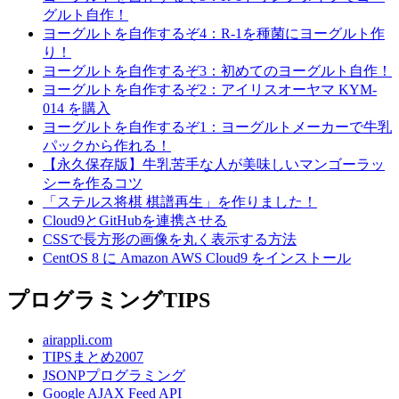
グルト自作！
ヨーグルトを自作するぞ4：R-1を種菌にヨーグルト作
り！
ヨーグルトを自作するぞ3：初めてのヨーグルト自作！
ヨーグルトを自作するぞ2：アイリスオーヤマ KYM-
014 を購入
ヨーグルトを自作するぞ1：ヨーグルトメーカーで牛乳
パックから作れる！
【永久保存版】牛乳苦手な人が美味しいマンゴーラッ
シーを作るコツ
「ステルス将棋 棋譜再生」を作りました！
Cloud9とGitHubを連携させる
CSSで長方形の画像を丸く表示する方法
CentOS 8 に Amazon AWS Cloud9 をインストール
プログラミングTIPS
airappli.com
TIPSまとめ2007
JSONPプログラミング
Google AJAX Feed API