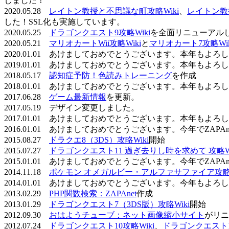
しました！
2020.05.28
レイトン教授と不思議な町攻略Wiki
、
レイトン教
した！SSL化も実施しています。
2020.05.25
ドラゴンクエスト9攻略Wiki
を全面リニューアル
2020.05.21
マリオカートWii攻略Wiki
と
マリオカート7攻略Wik
2020.01.01 あけましておめでとうございます。本年もよ
2019.01.01 あけましておめでとうございます。本年もよ
2018.05.17
認知症予防！色読みトレーニング
を作成
2018.01.01 あけましておめでとうございます。本年もよ
2017.06.28
ゲーム最新情報
を更新。
2017.05.19 デザイン変更しました。
2017.01.01 あけましておめでとうございます。本年もよ
2016.01.01 あけましておめでとうございます。今年でZAP
2015.08.27
ドラクエ8（3DS）攻略Wiki
開始
2015.07.27
ドラゴンクエスト11 過ぎ去りし時を求めて 攻略Wi
2015.01.01 あけましておめでとうございます。今年でZAP
2014.11.18
ポケモン オメガルビー・アルファサファイア攻略W
2014.01.01 あけましておめでとうございます。今年もよ
2013.02.29
PHP関数検索：ZAPAnet
作成
2013.01.29
ドラゴンクエスト7（3DS版）攻略Wiki
開始
2012.09.30
おはようチューブ：ネット画像縮小サイト
がリニ
2012.07.24
ドラゴンクエスト10攻略Wiki
、
ドラゴンクエスト11