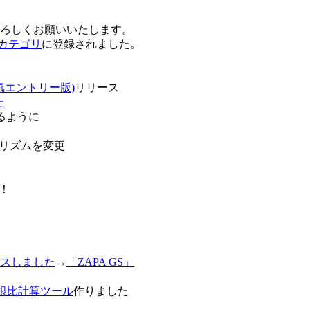
卒よろしくお願いいたします。
o!カテゴリ
に登録されました。
気エントリー版)
リリース
た
るように
リズムを変更
！
スしました
→
「ZAPA GS」
白銀比計算ツール
作りました