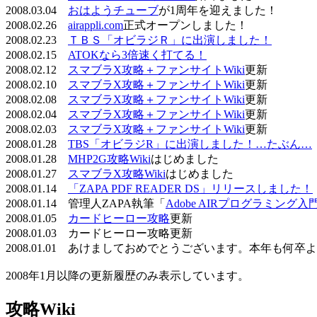
2008.03.04
おはようチューブ
が1周年を迎えました！
2008.02.26
airappli.com
正式オープンしました！
2008.02.23
ＴＢＳ「オビラジＲ」に出演しました！
2008.02.15
ATOKなら3倍速く打てる！
2008.02.12
スマブラX攻略＋ファンサイトWiki
更新
2008.02.10
スマブラX攻略＋ファンサイトWiki
更新
2008.02.08
スマブラX攻略＋ファンサイトWiki
更新
2008.02.04
スマブラX攻略＋ファンサイトWiki
更新
2008.02.03
スマブラX攻略＋ファンサイトWiki
更新
2008.01.28
TBS「オビラジR」に出演しました！…たぶん…
2008.01.28
MHP2G攻略Wiki
はじめました
2008.01.27
スマブラX攻略Wiki
はじめました
2008.01.14
「ZAPA PDF READER DS」リリースしました！
2008.01.14 管理人ZAPA執筆「
Adobe AIRプログラミング入
2008.01.05
カードヒーロー攻略
更新
2008.01.03 カードヒーロー攻略更新
2008.01.01 あけましておめでとうございます。本年も何
2008年1月以降の更新履歴のみ表示しています。
攻略Wiki