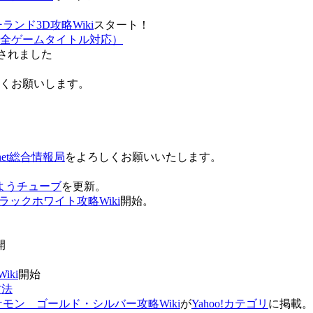
ンド3D攻略Wiki
スタート！
全ゲームタイトル対応）
されました
ろしくお願いします。
net総合情報局
をよろしくお願いいたします。
 おはようチューブ
を更新。
ラックホワイト攻略Wiki
開始。
。
開
ki
開始
方法
ケモン ゴールド・シルバー攻略Wiki
が
Yahoo!カテゴリ
に掲載。