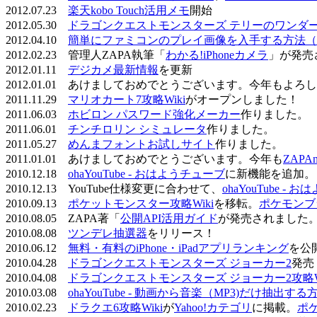
2012.07.23
楽天kobo Touch活用メモ
開始
2012.05.30
ドラゴンクエストモンスターズ テリーのワンダーラ
2012.04.10
簡単にファミコンのプレイ画像を入手する方法（
2012.02.23 管理人ZAPA執筆「
わかる!iPhoneカメラ
」が発売
2012.01.11
デジカメ最新情報
を更新
2012.01.01 あけましておめでとうございます。今年もよ
2011.11.29
マリオカート7攻略Wiki
がオープンしました！
2011.06.03
ホビロン パスワード強化メーカー
作りました。
2011.06.01
チンチロリン シミュレータ
作りました。
2011.05.27
めんまフォントお試しサイト
作りました。
2011.01.01 あけましておめでとうございます。今年も
ZAPA
2010.12.18
ohaYouTube - おはようチューブ
に新機能を追加。
2010.12.13 YouTube仕様変更に合わせて、
ohaYouTube -
2010.09.13
ポケットモンスター攻略Wiki
を移転。
ポケモンブ
2010.08.05 ZAPA著「
公開API活用ガイド
が発売されました
2010.08.08
ツンデレ抽選器
をリリース！
2010.06.12
無料・有料のiPhone・iPadアプリランキング
を公
2010.04.28
ドラゴンクエストモンスターズ ジョーカー2
発売
2010.04.08
ドラゴンクエストモンスターズ ジョーカー2攻略Wi
2010.03.08
ohaYouTube - 動画から音楽（MP3)だけ抽出する
2010.02.23
ドラクエ6攻略Wiki
が
Yahoo!カテゴリ
に掲載。
ポ