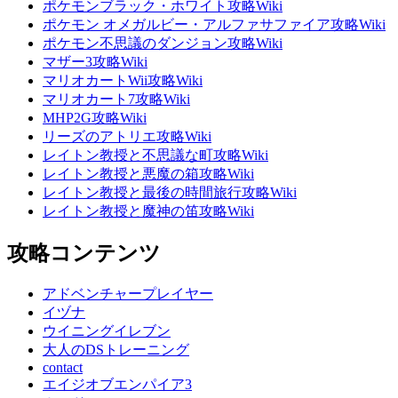
ポケモンブラック・ホワイト攻略Wiki
ポケモン オメガルビー・アルファサファイア攻略Wiki
ポケモン不思議のダンジョン攻略Wiki
マザー3攻略Wiki
マリオカートWii攻略Wiki
マリオカート7攻略Wiki
MHP2G攻略Wiki
リーズのアトリエ攻略Wiki
レイトン教授と不思議な町攻略Wiki
レイトン教授と悪魔の箱攻略Wiki
レイトン教授と最後の時間旅行攻略Wiki
レイトン教授と魔神の笛攻略Wiki
攻略コンテンツ
アドベンチャープレイヤー
イヅナ
ウイニングイレブン
大人のDSトレーニング
contact
エイジオブエンパイア3