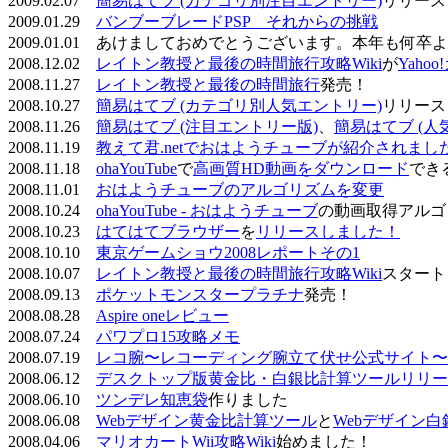
2009.02.07
簡易はてブ (カテゴリ別注目エントリー)
リリース
2009.01.29
バンブーブレードPSP それからの挑戦
2009.01.01 あけましておめでとうございます。本年も何
2008.12.02
レイトン教授と最後の時間旅行攻略Wiki
が
Yaho
2008.11.27
レイトン教授と最後の時間旅行
発売！
2008.10.27
簡易はてブ (カテゴリ別人気エントリー)
リリース
2008.11.26
簡易はてブ (注目エントリー版)
、
簡易はてブ (人
2008.11.19
教えて君.netでおはようチューブが紹介されまし
2008.11.18
ohaYouTube
で
高画質HD動画をダウンロード
でき
2008.11.01
おはようチューブのアルゴリズムを変更
2008.10.24
ohaYouTube - おはようチューブ
の動画取得アルゴ
2008.10.23
はてはてブラウザー
を
リリースしました！
2008.10.10
東京ゲームショウ2008レポートその1
2008.10.07
レイトン教授と最後の時間旅行攻略Wiki
スタート
2008.09.13
ポケットモンスタープラチナ
発売！
2008.08.28
Aspire oneレビュー
2008.07.24
パワプロ15攻略メモ
2008.07.19
レコ腕〜レコーディング腕立て伏せ公式サイト〜
2008.06.12
デスクトップ版黄金比・白銀比計算ツールリリー
2008.06.10
ツンデレ知恵袋
作りました
2008.06.08
Webデザイン黄金比計算ツール
と
Webデザイン
2008.04.06
マリオカートWii攻略Wiki
始めました！