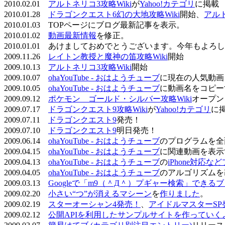
2010.02.01
アルトネリコ3攻略Wiki
が
Yahoo!カテゴリ
に掲載
2010.01.28
ドラゴンクエスト6幻の大地攻略Wiki
開始、
アル
2010.01.03 TOPページにブログ最新記事を表示。
2010.01.02
動画最新情報
を修正。
2010.01.01 あけましておめでとうございます。今年もよ
2009.11.26
レイトン教授と魔神の笛攻略Wiki
開始
2009.10.13
アルトネリコ3攻略Wiki
開始
2009.10.07
ohaYouTube - おはようチューブ
に現在の人気動画
2009.10.05
ohaYouTube - おはようチューブ
に動画名をコピー
2009.09.12
ポケモン ゴールド・シルバー攻略Wiki
オープン
2009.07.17
ドラゴンクエスト9攻略Wiki
が
Yahoo!カテゴリ
に
2009.07.11
ドラゴンクエスト9
発売！
2009.07.10
ドラゴンクエスト9
明日発売！
2009.06.14
ohaYouTube - おはようチューブ
のプログラムを全
2009.04.15
ohaYouTube - おはようチューブ
に関連動画を表示
2009.04.13
ohaYouTube - おはようチューブ
の
iPhone対応
2009.04.05
ohaYouTube - おはようチューブ
のアルゴリズムを
2009.03.13
Googleで「m9（＾Д＾）プギャー検索」できる
2009.02.20
小さい“つ”が消えるマシーン
を
作りました
。
2009.02.19
スターオーシャン4発売！
、
アイドルマスターSP
2009.02.12
公開APIを利用したサンプルサイトを作っていく