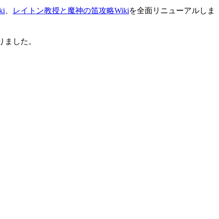
i
、
レイトン教授と魔神の笛攻略Wiki
を全面リニューアルしま
りました。