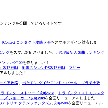
なコンテンツを公開しているサイトです。
、
[Contact]コンタクト攻略メモ
をスマホデザイン対応しまし
ニング
をスマホ対応させました。
J-POP最新人気曲ランキング
ランキング100
を作りました！
攻略Wiki
、
風来のシレンDS攻略Wiki
、
マザー
アルしました！
ァイア攻略
、
ポケモン ダイヤモンド・パール・プラチナ攻
ドラゴンクエストソード攻略Wiki
、
ドラゴンクエストモンスタ
ズ ジョーカー2攻略Wiki
を全面リニューアルしました！
のアトリエ グランファンタズム攻略Wiki
を全面リニューアル