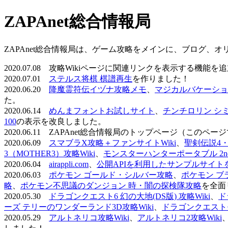
ZAPAnet総合情報局
ZAPAnet総合情報局は、ゲーム攻略をメインに、ブログ、
2020.07.08 攻略Wikiページに関連リンクを表示する機能
2020.07.01
ステルス将棋 棋譜再生
を作りました！
2020.06.20
降魔霊符伝イヅナ攻略メモ
、
マジカルバケーショ
た。
2020.06.14
めんまフォントお試しサイト
、
チンチロリン シ
100
の表示を改良しました。
2020.06.11 ZAPAnet総合情報局のトップページ（こ
2020.06.09
スマブラX攻略＋ファンサイトWiki
、
聖剣伝説4・D
3（MOTHER3）攻略Wiki
、
モンスターハンターポータブル 2nd 
2020.06.04
airappli.com
、
公開APIを利用したサンプルサイト
2020.06.03
ポケモン ゴールド・シルバー攻略
、
ポケモン ブ
略
、
ポケモン不思議のダンジョン 時・闇の探検隊攻略
を全面
2020.05.30
ドラゴンクエスト6 幻の大地(DS版) 攻略Wiki
、
ド
ーズ テリーのワンダーランド3D攻略Wiki
、
ドラゴンクエストモ
2020.05.29
アルトネリコ攻略Wiki
、
アルトネリコ2攻略Wiki