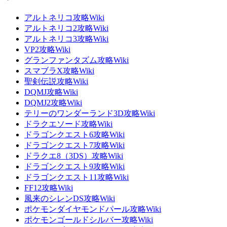
アルトネリコ攻略Wiki
アルトネリコ2攻略Wiki
アルトネリコ3攻略Wiki
VP2攻略Wiki
グランファンタズム攻略Wiki
スマブラX攻略Wiki
聖剣伝説攻略Wiki
DQMJ攻略Wiki
DQMJ2攻略Wiki
テリーのワンダーランド3D攻略Wiki
ドラクエソード攻略Wiki
ドラゴンクエスト6攻略Wiki
ドラゴンクエスト7攻略Wiki
ドラクエ8（3DS）攻略Wiki
ドラゴンクエスト9攻略Wiki
ドラゴンクエスト11攻略Wiki
FF12攻略Wiki
風来のシレンDS攻略Wiki
ポケモンダイヤモンドパール攻略Wiki
ポケモンゴールドシルバー攻略Wiki