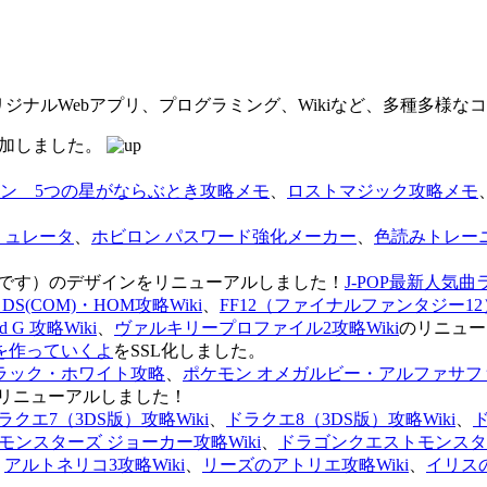
オリジナルWebアプリ、プログラミング、Wikiなど、多種多様
を追加しました。
ン 5つの星がならぶとき攻略メモ
、
ロストマジック攻略メモ
ミュレータ
、
ホビロン パスワード強化メーカー
、
色読みトレー
のページです）のデザインをリニューアルしました！
J-POP最新人気曲
S(COM)・HOM攻略Wiki
、
FF12（ファイナルファンタジー12）
G 攻略Wiki
、
ヴァルキリープロファイル2攻略Wiki
のリニュー
を作っていくよ
をSSL化しました。
ラック・ホワイト攻略
、
ポケモン オメガルビー・アルファサフ
リニューアルしました！
ラクエ7（3DS版）攻略Wiki
、
ドラクエ8（3DS版）攻略Wiki
、
ンスターズ ジョーカー攻略Wiki
、
ドラゴンクエストモンスター
、
アルトネリコ3攻略Wiki
、
リーズのアトリエ攻略Wiki
、
イリス