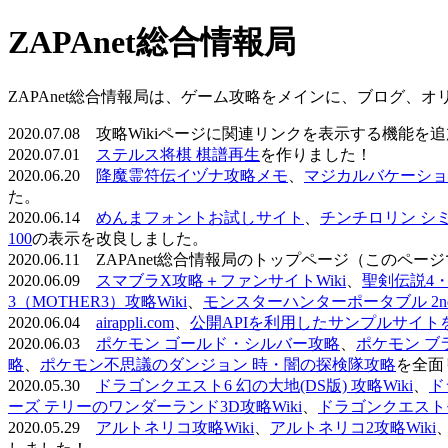
ZAPAnet総合情報局
ZAPAnet総合情報局は、ゲーム攻略をメインに、ブログ、
2020.07.08 攻略Wikiページに関連リンクを表示する機能
2020.07.01
ステルス将棋 棋譜再生
を作りました！
2020.06.20
降魔霊符伝イヅナ攻略メモ
、
マジカルバケーショ
た。
2020.06.14
めんまフォントお試しサイト
、
チンチロリン シ
100
の表示を改良しました。
2020.06.11 ZAPAnet総合情報局のトップページ（こ
2020.06.09
スマブラX攻略＋ファンサイトWiki
、
聖剣伝説4・D
3（MOTHER3）攻略Wiki
、
モンスターハンターポータブル 2nd 
2020.06.04
airappli.com
、
公開APIを利用したサンプルサイト
2020.06.03
ポケモン ゴールド・シルバー攻略
、
ポケモン ブ
略
、
ポケモン不思議のダンジョン 時・闇の探検隊攻略
を全面
2020.05.30
ドラゴンクエスト6 幻の大地(DS版) 攻略Wiki
、
ド
ーズ テリーのワンダーランド3D攻略Wiki
、
ドラゴンクエストモ
2020.05.29
アルトネリコ攻略Wiki
、
アルトネリコ2攻略Wiki