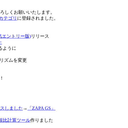
卒よろしくお願いいたします。
o!カテゴリ
に登録されました。
気エントリー版)
リリース
た
るように
リズムを変更
！
スしました
→
「ZAPA GS」
白銀比計算ツール
作りました