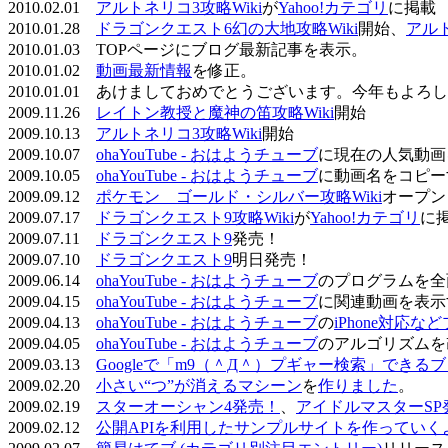
2010.02.01
アルトネリコ3攻略Wiki
が
Yahoo!カテゴリ
に掲載
2010.01.28
ドラゴンクエスト6幻の大地攻略Wiki
開始、
アル
2010.01.03 TOPページにブログ最新記事を表示。
2010.01.02
動画最新情報
を修正。
2010.01.01 あけましておめでとうございます。今年もよ
2009.11.26
レイトン教授と魔神の笛攻略Wiki
開始
2009.10.13
アルトネリコ3攻略Wiki
開始
2009.10.07
ohaYouTube - おはようチューブ
に現在の人気動画
2009.10.05
ohaYouTube - おはようチューブ
に動画名をコピー
2009.09.12
ポケモン ゴールド・シルバー攻略Wiki
オープン
2009.07.17
ドラゴンクエスト9攻略Wiki
が
Yahoo!カテゴリ
に
2009.07.11
ドラゴンクエスト9
発売！
2009.07.10
ドラゴンクエスト9
明日発売！
2009.06.14
ohaYouTube - おはようチューブ
のプログラムを全
2009.04.15
ohaYouTube - おはようチューブ
に関連動画を表示
2009.04.13
ohaYouTube - おはようチューブ
の
iPhone対応
2009.04.05
ohaYouTube - おはようチューブ
のアルゴリズムを
2009.03.13
Googleで「m9（＾Д＾）プギャー検索」できる
2009.02.20
小さい“つ”が消えるマシーン
を
作りました
。
2009.02.19
スターオーシャン4発売！
、
アイドルマスターSP
2009.02.12
公開APIを利用したサンプルサイトを作っていく