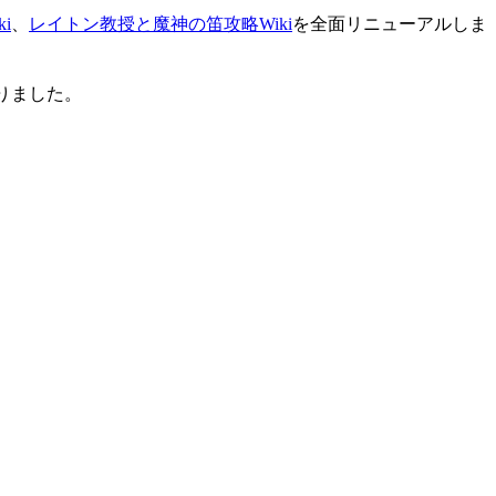
i
、
レイトン教授と魔神の笛攻略Wiki
を全面リニューアルしま
りました。