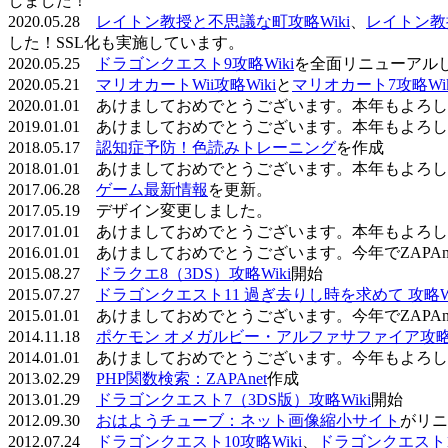
しました！
2020.05.28
レイトン教授と不思議な町攻略Wiki
、
レイトン教
した！SSL化も実施しています。
2020.05.25
ドラゴンクエスト9攻略Wiki
を全面リニューアル
2020.05.21
マリオカートWii攻略Wiki
と
マリオカート7攻略Wik
2020.01.01 あけましておめでとうございます。本年もよ
2019.01.01 あけましておめでとうございます。本年もよ
2018.05.17
認知症予防！色読みトレーニング
を作成
2018.01.01 あけましておめでとうございます。本年もよ
2017.06.28
ゲーム最新情報
を更新。
2017.05.19 デザイン変更しました。
2017.01.01 あけましておめでとうございます。本年もよ
2016.01.01 あけましておめでとうございます。今年でZAP
2015.08.27
ドラクエ8（3DS）攻略Wiki
開始
2015.07.27
ドラゴンクエスト11 過ぎ去りし時を求めて 攻略Wi
2015.01.01 あけましておめでとうございます。今年でZAP
2014.11.18
ポケモン オメガルビー・アルファサファイア攻略W
2014.01.01 あけましておめでとうございます。今年もよ
2013.02.29
PHP関数検索：ZAPAnet
作成
2013.01.29
ドラゴンクエスト7（3DS版）攻略Wiki
開始
2012.09.30
おはようチューブ：ネット画像縮小サイト
がリニ
2012.07.24
ドラゴンクエスト10攻略Wiki
、
ドラゴンクエスト11