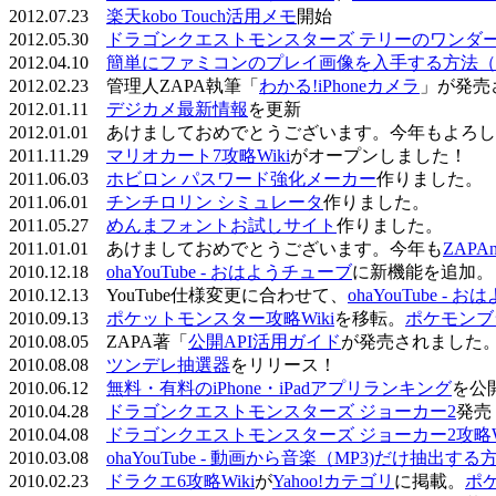
2012.07.23
楽天kobo Touch活用メモ
開始
2012.05.30
ドラゴンクエストモンスターズ テリーのワンダーラ
2012.04.10
簡単にファミコンのプレイ画像を入手する方法（
2012.02.23 管理人ZAPA執筆「
わかる!iPhoneカメラ
」が発売
2012.01.11
デジカメ最新情報
を更新
2012.01.01 あけましておめでとうございます。今年もよ
2011.11.29
マリオカート7攻略Wiki
がオープンしました！
2011.06.03
ホビロン パスワード強化メーカー
作りました。
2011.06.01
チンチロリン シミュレータ
作りました。
2011.05.27
めんまフォントお試しサイト
作りました。
2011.01.01 あけましておめでとうございます。今年も
ZAPA
2010.12.18
ohaYouTube - おはようチューブ
に新機能を追加。
2010.12.13 YouTube仕様変更に合わせて、
ohaYouTube -
2010.09.13
ポケットモンスター攻略Wiki
を移転。
ポケモンブ
2010.08.05 ZAPA著「
公開API活用ガイド
が発売されました
2010.08.08
ツンデレ抽選器
をリリース！
2010.06.12
無料・有料のiPhone・iPadアプリランキング
を公
2010.04.28
ドラゴンクエストモンスターズ ジョーカー2
発売
2010.04.08
ドラゴンクエストモンスターズ ジョーカー2攻略Wi
2010.03.08
ohaYouTube - 動画から音楽（MP3)だけ抽出する
2010.02.23
ドラクエ6攻略Wiki
が
Yahoo!カテゴリ
に掲載。
ポ