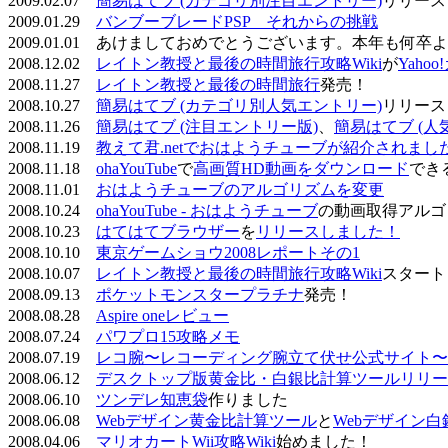
2009.02.07
簡易はてブ (カテゴリ別注目エントリー)
リリース
2009.01.29
バンブーブレードPSP それからの挑戦
2009.01.01 あけましておめでとうございます。本年も何
2008.12.02
レイトン教授と最後の時間旅行攻略Wiki
が
Yaho
2008.11.27
レイトン教授と最後の時間旅行
発売！
2008.10.27
簡易はてブ (カテゴリ別人気エントリー)
リリース
2008.11.26
簡易はてブ (注目エントリー版)
、
簡易はてブ (人
2008.11.19
教えて君.netでおはようチューブが紹介されまし
2008.11.18
ohaYouTube
で
高画質HD動画をダウンロード
でき
2008.11.01
おはようチューブのアルゴリズムを変更
2008.10.24
ohaYouTube - おはようチューブ
の動画取得アルゴ
2008.10.23
はてはてブラウザー
を
リリースしました！
2008.10.10
東京ゲームショウ2008レポートその1
2008.10.07
レイトン教授と最後の時間旅行攻略Wiki
スタート
2008.09.13
ポケットモンスタープラチナ
発売！
2008.08.28
Aspire oneレビュー
2008.07.24
パワプロ15攻略メモ
2008.07.19
レコ腕〜レコーディング腕立て伏せ公式サイト〜
2008.06.12
デスクトップ版黄金比・白銀比計算ツールリリー
2008.06.10
ツンデレ知恵袋
作りました
2008.06.08
Webデザイン黄金比計算ツール
と
Webデザイン
2008.04.06
マリオカートWii攻略Wiki
始めました！