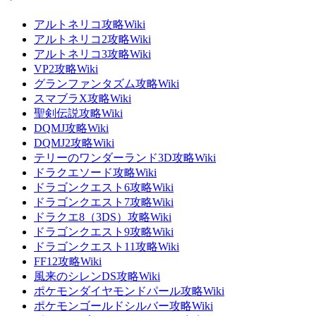
アルトネリコ攻略Wiki
アルトネリコ2攻略Wiki
アルトネリコ3攻略Wiki
VP2攻略Wiki
グランファンタズム攻略Wiki
スマブラX攻略Wiki
聖剣伝説攻略Wiki
DQMJ攻略Wiki
DQMJ2攻略Wiki
テリーのワンダーランド3D攻略Wiki
ドラクエソード攻略Wiki
ドラゴンクエスト6攻略Wiki
ドラゴンクエスト7攻略Wiki
ドラクエ8（3DS）攻略Wiki
ドラゴンクエスト9攻略Wiki
ドラゴンクエスト11攻略Wiki
FF12攻略Wiki
風来のシレンDS攻略Wiki
ポケモンダイヤモンドパール攻略Wiki
ポケモンゴールドシルバー攻略Wiki