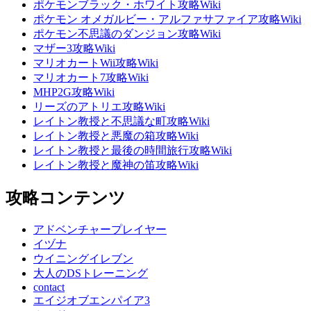
ポケモンブラック・ホワイト攻略Wiki
ポケモン オメガルビー・アルファサファイア攻略Wiki
ポケモン不思議のダンジョン攻略Wiki
マザー3攻略Wiki
マリオカートWii攻略Wiki
マリオカート7攻略Wiki
MHP2G攻略Wiki
リーズのアトリエ攻略Wiki
レイトン教授と不思議な町攻略Wiki
レイトン教授と悪魔の箱攻略Wiki
レイトン教授と最後の時間旅行攻略Wiki
レイトン教授と魔神の笛攻略Wiki
攻略コンテンツ
アドベンチャープレイヤー
イヅナ
ウイニングイレブン
大人のDSトレーニング
contact
エイジオブエンパイア3