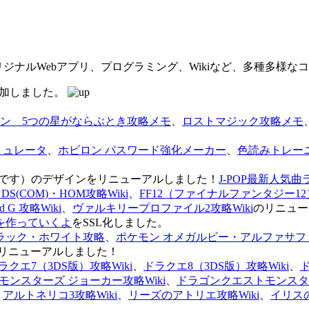
オリジナルWebアプリ、プログラミング、Wikiなど、多種多様
を追加しました。
ン 5つの星がならぶとき攻略メモ
、
ロストマジック攻略メモ
ミュレータ
、
ホビロン パスワード強化メーカー
、
色読みトレー
のページです）のデザインをリニューアルしました！
J-POP最新人気曲
S(COM)・HOM攻略Wiki
、
FF12（ファイナルファンタジー12）
G 攻略Wiki
、
ヴァルキリープロファイル2攻略Wiki
のリニュー
を作っていくよ
をSSL化しました。
ラック・ホワイト攻略
、
ポケモン オメガルビー・アルファサフ
リニューアルしました！
ラクエ7（3DS版）攻略Wiki
、
ドラクエ8（3DS版）攻略Wiki
、
ンスターズ ジョーカー攻略Wiki
、
ドラゴンクエストモンスター
、
アルトネリコ3攻略Wiki
、
リーズのアトリエ攻略Wiki
、
イリス