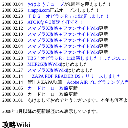
2008.03.04
おはようチューブ
が1周年を迎えました！
2008.02.26
airappli.com
正式オープンしました！
2008.02.23
ＴＢＳ「オビラジＲ」に出演しました！
2008.02.15
ATOKなら3倍速く打てる！
2008.02.12
スマブラX攻略＋ファンサイトWiki
更新
2008.02.10
スマブラX攻略＋ファンサイトWiki
更新
2008.02.08
スマブラX攻略＋ファンサイトWiki
更新
2008.02.04
スマブラX攻略＋ファンサイトWiki
更新
2008.02.03
スマブラX攻略＋ファンサイトWiki
更新
2008.01.28
TBS「オビラジR」に出演しました！…たぶん…
2008.01.28
MHP2G攻略Wiki
はじめました
2008.01.27
スマブラX攻略Wiki
はじめました
2008.01.14
「ZAPA PDF READER DS」リリースしました！
2008.01.14 管理人ZAPA執筆「
Adobe AIRプログラミング入
2008.01.05
カードヒーロー攻略
更新
2008.01.03 カードヒーロー攻略更新
2008.01.01 あけましておめでとうございます。本年も何
2008年1月以降の更新履歴のみ表示しています。
攻略Wiki