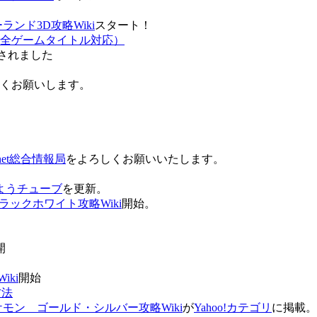
ンド3D攻略Wiki
スタート！
全ゲームタイトル対応）
されました
ろしくお願いします。
net総合情報局
をよろしくお願いいたします。
 おはようチューブ
を更新。
ラックホワイト攻略Wiki
開始。
。
開
ki
開始
方法
ケモン ゴールド・シルバー攻略Wiki
が
Yahoo!カテゴリ
に掲載。