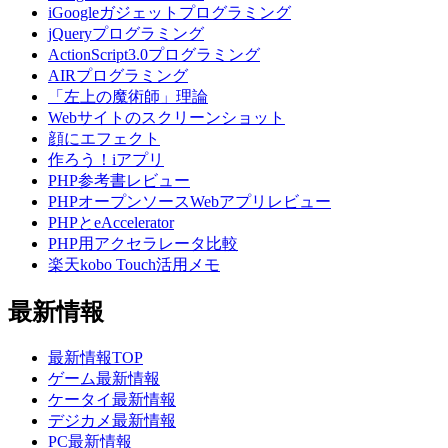
iGoogleガジェットプログラミング
jQueryプログラミング
ActionScript3.0プログラミング
AIRプログラミング
「左上の魔術師」理論
Webサイトのスクリーンショット
顔にエフェクト
作ろう！iアプリ
PHP参考書レビュー
PHPオープンソースWebアプリレビュー
PHPとeAccelerator
PHP用アクセラレータ比較
楽天kobo Touch活用メモ
最新情報
最新情報TOP
ゲーム最新情報
ケータイ最新情報
デジカメ最新情報
PC最新情報