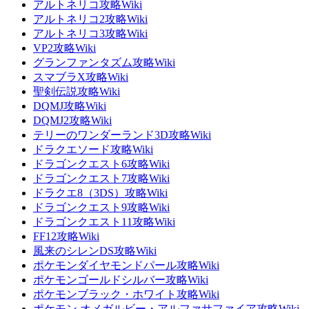
アルトネリコ攻略Wiki
アルトネリコ2攻略Wiki
アルトネリコ3攻略Wiki
VP2攻略Wiki
グランファンタズム攻略Wiki
スマブラX攻略Wiki
聖剣伝説攻略Wiki
DQMJ攻略Wiki
DQMJ2攻略Wiki
テリーのワンダーランド3D攻略Wiki
ドラクエソード攻略Wiki
ドラゴンクエスト6攻略Wiki
ドラゴンクエスト7攻略Wiki
ドラクエ8（3DS）攻略Wiki
ドラゴンクエスト9攻略Wiki
ドラゴンクエスト11攻略Wiki
FF12攻略Wiki
風来のシレンDS攻略Wiki
ポケモンダイヤモンドパール攻略Wiki
ポケモンゴールドシルバー攻略Wiki
ポケモンブラック・ホワイト攻略Wiki
ポケモン オメガルビー・アルファサファイア攻略Wiki