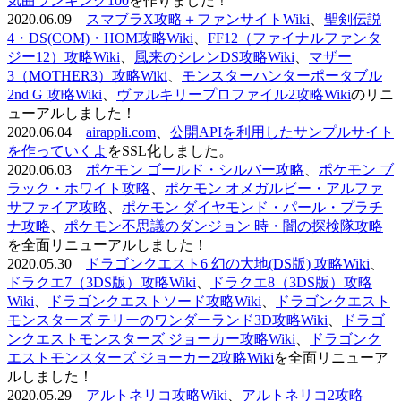
気曲ランキング100
を作りました！
2020.06.09
スマブラX攻略＋ファンサイトWiki
、
聖剣伝説
4・DS(COM)・HOM攻略Wiki
、
FF12（ファイナルファンタ
ジー12）攻略Wiki
、
風来のシレンDS攻略Wiki
、
マザー
3（MOTHER3）攻略Wiki
、
モンスターハンターポータブル
2nd G 攻略Wiki
、
ヴァルキリープロファイル2攻略Wiki
のリニ
ューアルしました！
2020.06.04
airappli.com
、
公開APIを利用したサンプルサイト
を作っていくよ
をSSL化しました。
2020.06.03
ポケモン ゴールド・シルバー攻略
、
ポケモン ブ
ラック・ホワイト攻略
、
ポケモン オメガルビー・アルファ
サファイア攻略
、
ポケモン ダイヤモンド・パール・プラチ
ナ攻略
、
ポケモン不思議のダンジョン 時・闇の探検隊攻略
を全面リニューアルしました！
2020.05.30
ドラゴンクエスト6 幻の大地(DS版) 攻略Wiki
、
ドラクエ7（3DS版）攻略Wiki
、
ドラクエ8（3DS版）攻略
Wiki
、
ドラゴンクエストソード攻略Wiki
、
ドラゴンクエスト
モンスターズ テリーのワンダーランド3D攻略Wiki
、
ドラゴ
ンクエストモンスターズ ジョーカー攻略Wiki
、
ドラゴンク
エストモンスターズ ジョーカー2攻略Wiki
を全面リニューア
ルしました！
2020.05.29
アルトネリコ攻略Wiki
、
アルトネリコ2攻略