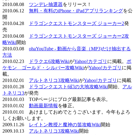
2010.08.08
ツンデレ抽選器
をリリース！
2010.06.12
無料・有料のiPhone・iPadアプリランキング
を公
開
2010.04.28
ドラゴンクエストモンスターズ ジョーカー2
発
売
2010.04.08
ドラゴンクエストモンスターズ ジョーカー2攻
略Wiki
開始
2010.03.08
ohaYouTube - 動画から音楽（MP3)だけ抽出する
方法
2010.02.23
ドラクエ6攻略Wiki
が
Yahoo!カテゴリ
に掲載。
ポ
ケモン ゴールド・シルバー攻略Wiki
が
Yahoo!カテゴリ
に掲
載。
2010.02.01
アルトネリコ3攻略Wiki
が
Yahoo!カテゴリ
に掲載
2010.01.28
ドラゴンクエスト6幻の大地攻略Wiki
開始、
アル
トネリコ3
が発売
2010.01.03 TOPページにブログ最新記事を表示。
2010.01.02
動画最新情報
を修正。
2010.01.01 あけましておめでとうございます。今年もよろ
しくお願いします。
2009.11.26
レイトン教授と魔神の笛攻略Wiki
開始
2009.10.13
アルトネリコ3攻略Wiki
開始