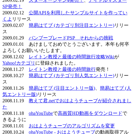
2009.02.19
スターオーシャン4発売！
、
アイドルマスター
SP発売！
2009.02.12
公開APIを利用したサンプルサイトを作ってい
くよ
リリース
2009.02.07
簡易はてブ (カテゴリ別注目エントリー)
リリー
ス
2009.01.29
バンブーブレードPSP それからの挑戦
2009.01.01 あけましておめでとうございます。本年も何卒
よろしくお願いいたします。
2008.12.02
レイトン教授と最後の時間旅行攻略Wiki
が
Yahoo!カテゴリ
に登録されました。
2008.11.27
レイトン教授と最後の時間旅行
発売！
2008.10.27
簡易はてブ (カテゴリ別人気エントリー)
リリー
ス
2008.11.26
簡易はてブ (注目エントリー版)
、
簡易はてブ (人
気エントリー版)
リリース
2008.11.19
教えて君.netでおはようチューブが紹介されまし
た
2008.11.18
ohaYouTube
で
高画質HD動画をダウンロード
で
きるように
2008.11.01
おはようチューブのアルゴリズムを変更
2008.10.24
ohaYouTube - おはようチューブ
の動画取得アル