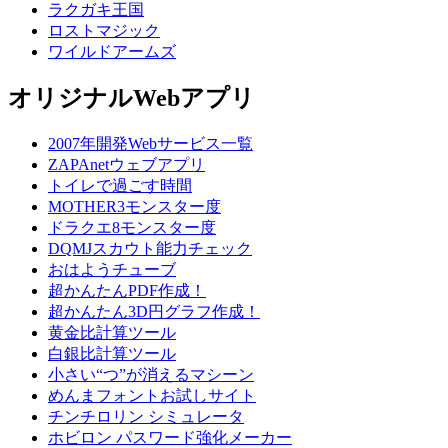
ラクガキ王国
ロストマジック
ワイルドアームズ
オリジナルWebアプリ
2007年開発Webサービス一覧
ZAPAnetウェブアプリ
トイレで過ごす時間
MOTHER3モンスター度
ドラクエ8モンスター度
DQMJスカウト能力チェック
おはようチューブ
超かんたんPDF作成！
超かんたん3D円グラフ作成！
黄金比計算ツール
白銀比計算ツール
小さい“つ”が消えるマシーン
めんまフォントお試しサイト
チンチロリン シミュレータ
ホビロン パスワード強化メーカー