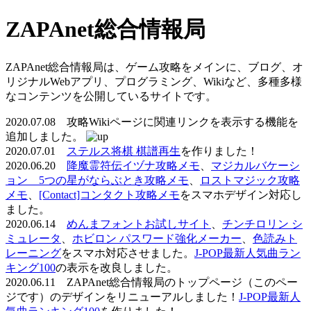
ZAPAnet総合情報局
ZAPAnet総合情報局は、ゲーム攻略をメインに、ブログ、オ
リジナルWebアプリ、プログラミング、Wikiなど、多種多様
なコンテンツを公開しているサイトです。
2020.07.08 攻略Wikiページに関連リンクを表示する機能を
追加しました。
2020.07.01
ステルス将棋 棋譜再生
を作りました！
2020.06.20
降魔霊符伝イヅナ攻略メモ
、
マジカルバケーシ
ョン 5つの星がならぶとき攻略メモ
、
ロストマジック攻略
メモ
、
[Contact]コンタクト攻略メモ
をスマホデザイン対応し
ました。
2020.06.14
めんまフォントお試しサイト
、
チンチロリン シ
ミュレータ
、
ホビロン パスワード強化メーカー
、
色読みト
レーニング
をスマホ対応させました。
J-POP最新人気曲ラン
キング100
の表示を改良しました。
2020.06.11 ZAPAnet総合情報局のトップページ（このペー
ジです）のデザインをリニューアルしました！
J-POP最新人