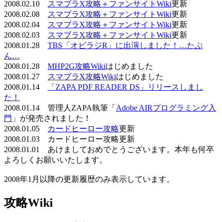
2008.02.10
スマブラX攻略＋ファンサイトWiki
更新
2008.02.08
スマブラX攻略＋ファンサイトWiki
更新
2008.02.04
スマブラX攻略＋ファンサイトWiki
更新
2008.02.03
スマブラX攻略＋ファンサイトWiki
更新
2008.01.28
TBS「オビラジR」に出演しました！…たぶ
ん…
2008.01.28
MHP2G攻略Wiki
はじめました
2008.01.27
スマブラX攻略Wiki
はじめました
2008.01.14
「ZAPA PDF READER DS」リリースしまし
た！
2008.01.14 管理人ZAPA執筆「
Adobe AIRプログラミング入
門
」が発売されました！
2008.01.05
カードヒーロー攻略
更新
2008.01.03 カードヒーロー攻略更新
2008.01.01 あけましておめでとうございます。本年も何卒
よろしくお願いいたします。
2008年1月以降の更新履歴のみ表示しています。
攻略Wiki