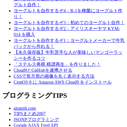
グルト自作！
ヨーグルトを自作するぞ4：R-1を種菌にヨーグルト作
り！
ヨーグルトを自作するぞ3：初めてのヨーグルト自作！
ヨーグルトを自作するぞ2：アイリスオーヤマ KYM-
014 を購入
ヨーグルトを自作するぞ1：ヨーグルトメーカーで牛乳
パックから作れる！
【永久保存版】牛乳苦手な人が美味しいマンゴーラッ
シーを作るコツ
「ステルス将棋 棋譜再生」を作りました！
Cloud9とGitHubを連携させる
CSSで長方形の画像を丸く表示する方法
CentOS 8 に Amazon AWS Cloud9 をインストール
プログラミングTIPS
airappli.com
TIPSまとめ2007
JSONPプログラミング
Google AJAX Feed API