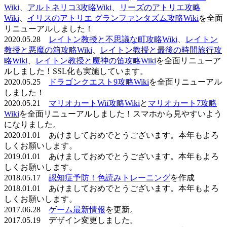
Wiki
、
アルトネリコ3攻略Wiki
、
リーズのアトリエ攻略
Wiki
、
イリスのアトリエ グランファンタズム攻略Wiki
を全面
リニューアルしました！
2020.05.28
レイトン教授と不思議な町攻略Wiki
、
レイトン
教授と悪魔の箱攻略Wiki
、
レイトン教授と最後の時間旅行攻
略Wiki
、
レイトン教授と魔神の笛攻略Wiki
を全面リニューア
ルしました！SSL化も実施しています。
2020.05.25
ドラゴンクエスト9攻略Wiki
を全面リニューアル
しました！
2020.05.21
マリオカートWii攻略Wiki
と
マリオカート7攻略
Wiki
を全面リニューアルしました！スマホから見やすいよう
になりました。
2020.01.01 あけましておめでとうございます。本年もよろ
しくお願いします。
2019.01.01 あけましておめでとうございます。本年もよろ
しくお願いします。
2018.05.17
認知症予防！色読みトレーニング
を作成
2018.01.01 あけましておめでとうございます。本年もよろ
しくお願いします。
2017.06.28
ゲーム最新情報
を更新。
2017.05.19 デザイン変更しました。