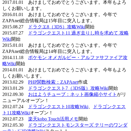
2017.01.01 あけましておめでとうございます。本年もよろ
しくお願いします。
2016.01.01 あけましておめでとうございます。今年で
ZAPAnet総合情報局は15年目に突入します。
2015.08.27
ドラクエ8（3DS）攻略Wiki
開始
2015.07.27
ドラゴンクエスト11 過ぎ去りし時を求めて 攻略
Wiki
開始
2015.01.01 あけましておめでとうございます。今年で
ZAPAnet総合情報局は14年目に突入します。
2014.11.18
ポケモン オメガルビー・アルファサファイア攻
略Wiki
開始
2014.01.01 あけましておめでとうございます。今年もよろ
しくお願いします。
2013.02.29
PHP関数検索：ZAPAnet
作成
2013.01.29
ドラゴンクエスト7（3DS版）攻略Wiki
開始
2012.09.30
おはようチューブ：ネット画像縮小サイト
がリ
ニューアルオープン！
2012.07.24
ドラゴンクエスト10攻略Wiki
、
ドラゴンクエス
ト11攻略Wiki
オープン！
2012.07.23
楽天kobo Touch活用メモ
開始
2012.05.30
ドラゴンクエストモンスターズ テリーのワンダ