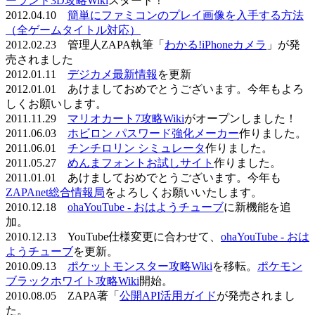
ーランド3D攻略Wiki
スタート！
2012.04.10
簡単にファミコンのプレイ画像を入手する方法
（全ゲームタイトル対応）
2012.02.23 管理人ZAPA執筆「
わかる!iPhoneカメラ
」が発
売されました
2012.01.11
デジカメ最新情報
を更新
2012.01.01 あけましておめでとうございます。今年もよろ
しくお願いします。
2011.11.29
マリオカート7攻略Wiki
がオープンしました！
2011.06.03
ホビロン パスワード強化メーカー
作りました。
2011.06.01
チンチロリン シミュレータ
作りました。
2011.05.27
めんまフォントお試しサイト
作りました。
2011.01.01 あけましておめでとうございます。今年も
ZAPAnet総合情報局
をよろしくお願いいたします。
2010.12.18
ohaYouTube - おはようチューブ
に新機能を追
加。
2010.12.13 YouTube仕様変更に合わせて、
ohaYouTube - おは
ようチューブ
を更新。
2010.09.13
ポケットモンスター攻略Wiki
を移転。
ポケモン
ブラックホワイト攻略Wiki
開始。
2010.08.05 ZAPA著「
公開API活用ガイド
が発売されまし
た。