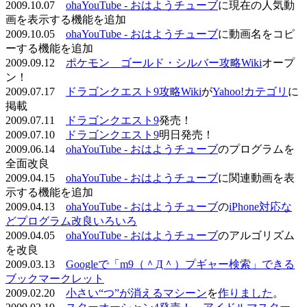
2009.10.07
ohaYouTube - おはようチューブ
に現在の人気動
画を表示する機能を追加
2009.10.05
ohaYouTube - おはようチューブ
に動画名をコピ
ーする機能を追加
2009.09.12
ポケモン ゴールド・シルバー攻略Wiki
オープ
ン！
2009.07.17
ドラゴンクエスト9攻略Wiki
が
Yahoo!カテゴリ
に
掲載
2009.07.11
ドラゴンクエスト9
発売！
2009.07.10
ドラゴンクエスト9
明日発売！
2009.06.14
ohaYouTube - おはようチューブ
のプログラムを
全面改良
2009.04.15
ohaYouTube - おはようチューブ
に関連動画を表
示する機能を追加
2009.04.13
ohaYouTube - おはようチューブ
の
iPhone対応な
どプログラム改良いろいろ
2009.04.05
ohaYouTube - おはようチューブ
のアルゴリズム
を改良
2009.03.13
Googleで「m9（＾Д＾）プギャー検索」できる
ブックマークレット
2009.02.20
小さい“つ”が消えるマシーン
を
作りました
。