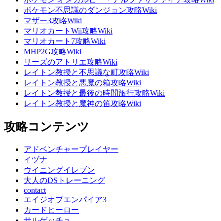
ポケモン不思議のダンジョン攻略Wiki
マザー3攻略Wiki
マリオカートWii攻略Wiki
マリオカート7攻略Wiki
MHP2G攻略Wiki
リーズのアトリエ攻略Wiki
レイトン教授と不思議な町攻略Wiki
レイトン教授と悪魔の箱攻略Wiki
レイトン教授と最後の時間旅行攻略Wiki
レイトン教授と魔神の笛攻略Wiki
攻略コンテンツ
アドベンチャープレイヤー
イヅナ
ウイニングイレブン
大人のDSトレーニング
contact
エイジオブエンパイア3
カードヒーロー
サルゲッチュ