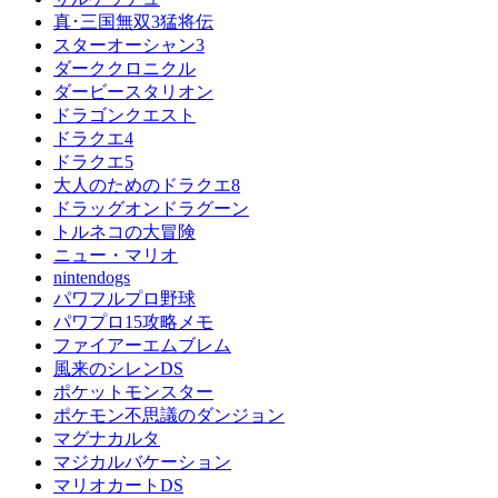
真･三国無双3猛将伝
スターオーシャン3
ダーククロニクル
ダービースタリオン
ドラゴンクエスト
ドラクエ4
ドラクエ5
大人のためのドラクエ8
ドラッグオンドラグーン
トルネコの大冒険
ニュー・マリオ
nintendogs
パワフルプロ野球
パワプロ15攻略メモ
ファイアーエムブレム
風来のシレンDS
ポケットモンスター
ポケモン不思議のダンジョン
マグナカルタ
マジカルバケーション
マリオカートDS