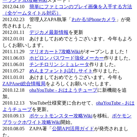
ーランド3D攻略Wiki
スタート！
2012.04.10
簡単にファミコンのプレイ画像を入手する方法
（全ゲームタイトル対応）
2012.02.23 管理人ZAPA執筆「
わかる!iPhoneカメラ
」が発
売されました
2012.01.11
デジカメ最新情報
を更新
2012.01.01 あけましておめでとうございます。今年もよろ
しくお願いします。
2011.11.29
マリオカート7攻略Wiki
がオープンしました！
2011.06.03
ホビロン パスワード強化メーカー
作りました。
2011.06.01
チンチロリン シミュレータ
作りました。
2011.05.27
めんまフォントお試しサイト
作りました。
2011.01.01 あけましておめでとうございます。今年も
ZAPAnet総合情報局
をよろしくお願いいたします。
2010.12.18
ohaYouTube - おはようチューブ
に新機能を追
加。
2010.12.13 YouTube仕様変更に合わせて、
ohaYouTube - おは
ようチューブ
を更新。
2010.09.13
ポケットモンスター攻略Wiki
を移転。
ポケモン
ブラックホワイト攻略Wiki
開始。
2010.08.05 ZAPA著「
公開API活用ガイド
が発売されまし
た。