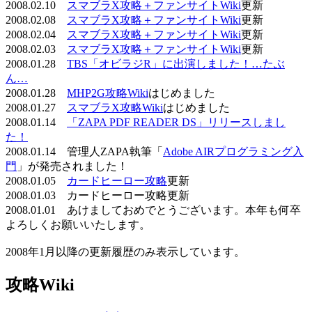
2008.02.10
スマブラX攻略＋ファンサイトWiki
更新
2008.02.08
スマブラX攻略＋ファンサイトWiki
更新
2008.02.04
スマブラX攻略＋ファンサイトWiki
更新
2008.02.03
スマブラX攻略＋ファンサイトWiki
更新
2008.01.28
TBS「オビラジR」に出演しました！…たぶ
ん…
2008.01.28
MHP2G攻略Wiki
はじめました
2008.01.27
スマブラX攻略Wiki
はじめました
2008.01.14
「ZAPA PDF READER DS」リリースしまし
た！
2008.01.14 管理人ZAPA執筆「
Adobe AIRプログラミング入
門
」が発売されました！
2008.01.05
カードヒーロー攻略
更新
2008.01.03 カードヒーロー攻略更新
2008.01.01 あけましておめでとうございます。本年も何卒
よろしくお願いいたします。
2008年1月以降の更新履歴のみ表示しています。
攻略Wiki