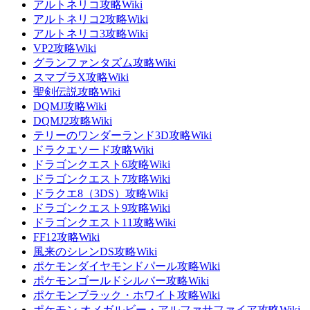
アルトネリコ攻略Wiki
アルトネリコ2攻略Wiki
アルトネリコ3攻略Wiki
VP2攻略Wiki
グランファンタズム攻略Wiki
スマブラX攻略Wiki
聖剣伝説攻略Wiki
DQMJ攻略Wiki
DQMJ2攻略Wiki
テリーのワンダーランド3D攻略Wiki
ドラクエソード攻略Wiki
ドラゴンクエスト6攻略Wiki
ドラゴンクエスト7攻略Wiki
ドラクエ8（3DS）攻略Wiki
ドラゴンクエスト9攻略Wiki
ドラゴンクエスト11攻略Wiki
FF12攻略Wiki
風来のシレンDS攻略Wiki
ポケモンダイヤモンドパール攻略Wiki
ポケモンゴールドシルバー攻略Wiki
ポケモンブラック・ホワイト攻略Wiki
ポケモン オメガルビー・アルファサファイア攻略Wiki