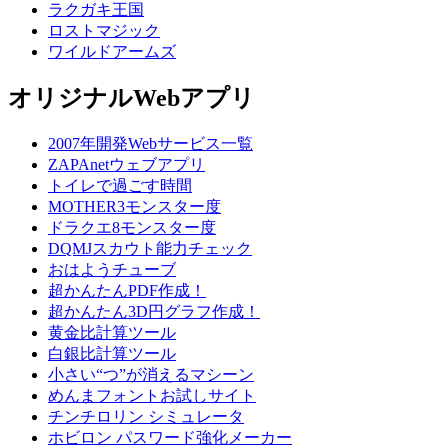
ラクガキ王国
ロストマジック
ワイルドアームズ
オリジナルWebアプリ
2007年開発Webサービス一覧
ZAPAnetウェブアプリ
トイレで過ごす時間
MOTHER3モンスター度
ドラクエ8モンスター度
DQMJスカウト能力チェック
おはようチューブ
超かんたんPDF作成！
超かんたん3D円グラフ作成！
黄金比計算ツール
白銀比計算ツール
小さい“つ”が消えるマシーン
めんまフォントお試しサイト
チンチロリン シミュレータ
ホビロン パスワード強化メーカー