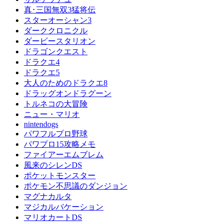
真･三国無双3猛将伝
スターオーシャン3
ダーククロニクル
ダービースタリオン
ドラゴンクエスト
ドラクエ4
ドラクエ5
大人のためのドラクエ8
ドラッグオンドラグーン
トルネコの大冒険
ニュー・マリオ
nintendogs
パワフルプロ野球
パワプロ15攻略メモ
ファイアーエムブレム
風来のシレンDS
ポケットモンスター
ポケモン不思議のダンジョン
マグナカルタ
マジカルバケーション
マリオカートDS