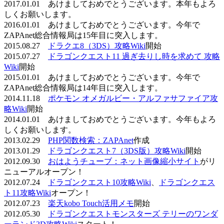
2017.01.01 あけましておめでとうございます。本年もよろ
しくお願いします。
2016.01.01 あけましておめでとうございます。今年で
ZAPAnet総合情報局は15年目に突入します。
2015.08.27
ドラクエ8（3DS）攻略Wiki
開始
2015.07.27
ドラゴンクエスト11 過ぎ去りし時を求めて 攻略
Wiki
開始
2015.01.01 あけましておめでとうございます。今年で
ZAPAnet総合情報局は14年目に突入します。
2014.11.18
ポケモン オメガルビー・アルファサファイア攻
略Wiki
開始
2014.01.01 あけましておめでとうございます。今年もよろ
しくお願いします。
2013.02.29
PHP関数検索：ZAPAnet
作成
2013.01.29
ドラゴンクエスト7（3DS版）攻略Wiki
開始
2012.09.30
おはようチューブ：ネット画像縮小サイト
がリ
ニューアルオープン！
2012.07.24
ドラゴンクエスト10攻略Wiki
、
ドラゴンクエス
ト11攻略Wiki
オープン！
2012.07.23
楽天kobo Touch活用メモ
開始
2012.05.30
ドラゴンクエストモンスターズ テリーのワンダ