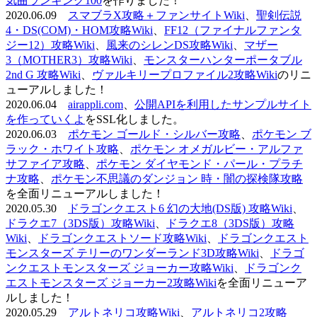
気曲ランキング100
を作りました！
2020.06.09
スマブラX攻略＋ファンサイトWiki
、
聖剣伝説
4・DS(COM)・HOM攻略Wiki
、
FF12（ファイナルファンタ
ジー12）攻略Wiki
、
風来のシレンDS攻略Wiki
、
マザー
3（MOTHER3）攻略Wiki
、
モンスターハンターポータブル
2nd G 攻略Wiki
、
ヴァルキリープロファイル2攻略Wiki
のリニ
ューアルしました！
2020.06.04
airappli.com
、
公開APIを利用したサンプルサイト
を作っていくよ
をSSL化しました。
2020.06.03
ポケモン ゴールド・シルバー攻略
、
ポケモン ブ
ラック・ホワイト攻略
、
ポケモン オメガルビー・アルファ
サファイア攻略
、
ポケモン ダイヤモンド・パール・プラチ
ナ攻略
、
ポケモン不思議のダンジョン 時・闇の探検隊攻略
を全面リニューアルしました！
2020.05.30
ドラゴンクエスト6 幻の大地(DS版) 攻略Wiki
、
ドラクエ7（3DS版）攻略Wiki
、
ドラクエ8（3DS版）攻略
Wiki
、
ドラゴンクエストソード攻略Wiki
、
ドラゴンクエスト
モンスターズ テリーのワンダーランド3D攻略Wiki
、
ドラゴ
ンクエストモンスターズ ジョーカー攻略Wiki
、
ドラゴンク
エストモンスターズ ジョーカー2攻略Wiki
を全面リニューア
ルしました！
2020.05.29
アルトネリコ攻略Wiki
、
アルトネリコ2攻略