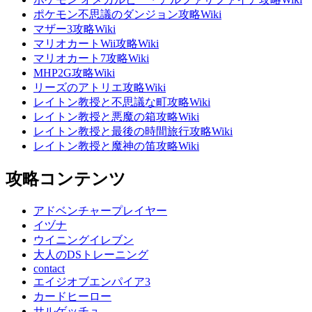
ポケモン不思議のダンジョン攻略Wiki
マザー3攻略Wiki
マリオカートWii攻略Wiki
マリオカート7攻略Wiki
MHP2G攻略Wiki
リーズのアトリエ攻略Wiki
レイトン教授と不思議な町攻略Wiki
レイトン教授と悪魔の箱攻略Wiki
レイトン教授と最後の時間旅行攻略Wiki
レイトン教授と魔神の笛攻略Wiki
攻略コンテンツ
アドベンチャープレイヤー
イヅナ
ウイニングイレブン
大人のDSトレーニング
contact
エイジオブエンパイア3
カードヒーロー
サルゲッチュ