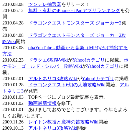
2010.08.08
ツンデレ抽選器
をリリース！
2010.06.12
無料・有料のiPhone・iPadアプリランキング
を公
開
2010.04.28
ドラゴンクエストモンスターズ ジョーカー2
発
売
2010.04.08
ドラゴンクエストモンスターズ ジョーカー2攻
略Wiki
開始
2010.03.08
ohaYouTube - 動画から音楽（MP3)だけ抽出する
方法
2010.02.23
ドラクエ6攻略Wiki
が
Yahoo!カテゴリ
に掲載。
ポ
ケモン ゴールド・シルバー攻略Wiki
が
Yahoo!カテゴリ
に掲
載。
2010.02.01
アルトネリコ3攻略Wiki
が
Yahoo!カテゴリ
に掲載
2010.01.28
ドラゴンクエスト6幻の大地攻略Wiki
開始、
アル
トネリコ3
が発売
2010.01.03 TOPページにブログ最新記事を表示。
2010.01.02
動画最新情報
を修正。
2010.01.01 あけましておめでとうございます。今年もよろ
しくお願いします。
2009.11.26
レイトン教授と魔神の笛攻略Wiki
開始
2009.10.13
アルトネリコ3攻略Wiki
開始