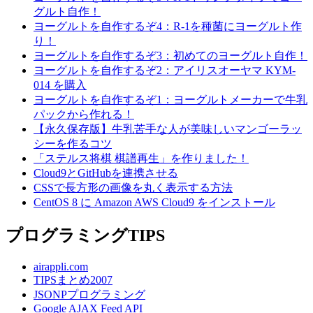
グルト自作！
ヨーグルトを自作するぞ4：R-1を種菌にヨーグルト作
り！
ヨーグルトを自作するぞ3：初めてのヨーグルト自作！
ヨーグルトを自作するぞ2：アイリスオーヤマ KYM-
014 を購入
ヨーグルトを自作するぞ1：ヨーグルトメーカーで牛乳
パックから作れる！
【永久保存版】牛乳苦手な人が美味しいマンゴーラッ
シーを作るコツ
「ステルス将棋 棋譜再生」を作りました！
Cloud9とGitHubを連携させる
CSSで長方形の画像を丸く表示する方法
CentOS 8 に Amazon AWS Cloud9 をインストール
プログラミングTIPS
airappli.com
TIPSまとめ2007
JSONPプログラミング
Google AJAX Feed API