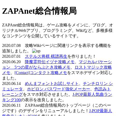
ZAPAnet総合情報局
ZAPAnet総合情報局は、ゲーム攻略をメインに、ブログ、オ
リジナルWebアプリ、プログラミング、Wikiなど、多種多様
なコンテンツを公開しているサイトです。
2020.07.08 攻略Wikiページに関連リンクを表示する機能を
追加しました。
2020.07.01
ステルス将棋 棋譜再生
を作りました！
2020.06.20
降魔霊符伝イヅナ攻略メモ
、
マジカルバケーシ
ョン 5つの星がならぶとき攻略メモ
、
ロストマジック攻略
メモ
、
[Contact]コンタクト攻略メモ
をスマホデザイン対応し
ました。
2020.06.14
めんまフォントお試しサイト
、
チンチロリン シ
ミュレータ
、
ホビロン パスワード強化メーカー
、
色読みト
レーニング
をスマホ対応させました。
J-POP最新人気曲ラン
キング100
の表示を改良しました。
2020.06.11 ZAPAnet総合情報局のトップページ（このペー
ジです）のデザインをリニューアルしました！
J-POP最新人