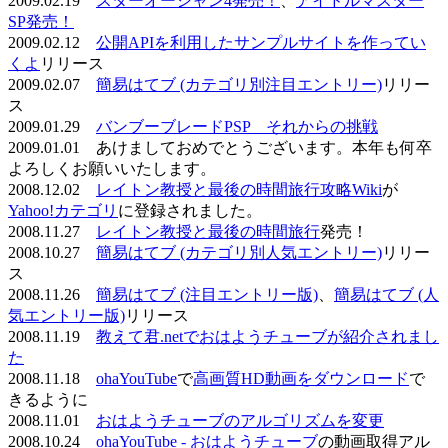
2009.02.19
スターオーシャン4発売！
、
アイドルマスター
SP発売！
2009.02.12
公開APIを利用したサンプルサイトを作ってい
くよ
リリース
2009.02.07
簡易はてブ (カテゴリ別注目エントリー)
リリー
ス
2009.01.29
バンブーブレードPSP それからの挑戦
2009.01.01 あけましておめでとうございます。本年も何卒
よろしくお願いいたします。
2008.12.02
レイトン教授と最後の時間旅行攻略Wiki
が
Yahoo!カテゴリ
に登録されました。
2008.11.27
レイトン教授と最後の時間旅行
発売！
2008.10.27
簡易はてブ (カテゴリ別人気エントリー)
リリー
ス
2008.11.26
簡易はてブ (注目エントリー版)
、
簡易はてブ (人
気エントリー版)
リリース
2008.11.19
教えて君.netでおはようチューブが紹介されまし
た
2008.11.18
ohaYouTube
で
高画質HD動画をダウンロード
で
きるように
2008.11.01
おはようチューブのアルゴリズムを変更
2008.10.24
ohaYouTube - おはようチューブ
の動画取得アル