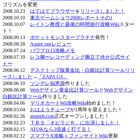
ゴリズムを変更
2008.10.23
はてはてブラウザー
を
リリースしました！
2008.10.10
東京ゲームショウ2008レポートその1
2008.10.07
レイトン教授と最後の時間旅行攻略Wiki
スター
ト！
2008.09.13
ポケットモンスタープラチナ
発売！
2008.08.28
Aspire oneレビュー
2008.07.24
パワプロ15攻略メモ
2008.07.19
レコ腕〜レコーディング腕立て伏せ公式サイ
ト〜
2008.06.12
デスクトップ版黄金比・白銀比計算ツールリリ
ースしました
→
「ZAPA GS」
2008.06.10
ツンデレ知恵袋
作りました
2008.06.08
Webデザイン黄金比計算ツール
と
Webデザイン
白銀比計算ツール
作りました
2008.04.06
マリオカートWii攻略Wiki
始めました！
2008.03.04
おはようチューブ
が1周年を迎えました！
2008.02.26
airappli.com
正式オープンしました！
2008.02.23
ＴＢＳ「オビラジＲ」に出演しました！
2008.02.15
ATOKなら3倍速く打てる！
2008.02.12
スマブラX攻略＋ファンサイトWiki
更新