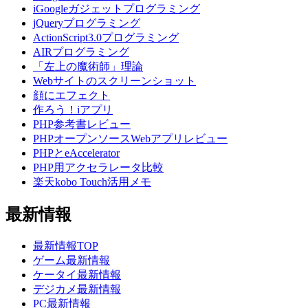
iGoogleガジェットプログラミング
jQueryプログラミング
ActionScript3.0プログラミング
AIRプログラミング
「左上の魔術師」理論
Webサイトのスクリーンショット
顔にエフェクト
作ろう！iアプリ
PHP参考書レビュー
PHPオープンソースWebアプリレビュー
PHPとeAccelerator
PHP用アクセラレータ比較
楽天kobo Touch活用メモ
最新情報
最新情報TOP
ゲーム最新情報
ケータイ最新情報
デジカメ最新情報
PC最新情報