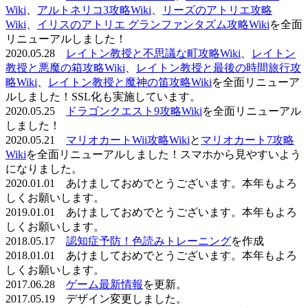
Wiki
、
アルトネリコ3攻略Wiki
、
リーズのアトリエ攻略
Wiki
、
イリスのアトリエ グランファンタズム攻略Wiki
を全面
リニューアルしました！
2020.05.28
レイトン教授と不思議な町攻略Wiki
、
レイトン
教授と悪魔の箱攻略Wiki
、
レイトン教授と最後の時間旅行攻
略Wiki
、
レイトン教授と魔神の笛攻略Wiki
を全面リニューア
ルしました！SSL化も実施しています。
2020.05.25
ドラゴンクエスト9攻略Wiki
を全面リニューアル
しました！
2020.05.21
マリオカートWii攻略Wiki
と
マリオカート7攻略
Wiki
を全面リニューアルしました！スマホから見やすいよう
になりました。
2020.01.01 あけましておめでとうございます。本年もよろ
しくお願いします。
2019.01.01 あけましておめでとうございます。本年もよろ
しくお願いします。
2018.05.17
認知症予防！色読みトレーニング
を作成
2018.01.01 あけましておめでとうございます。本年もよろ
しくお願いします。
2017.06.28
ゲーム最新情報
を更新。
2017.05.19 デザイン変更しました。