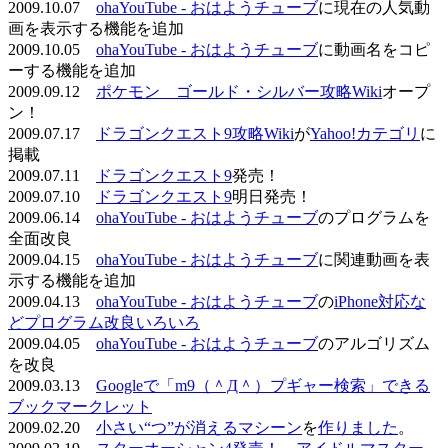
2009.10.07
ohaYouTube - おはようチューブ
に現在の人気動
画を表示する機能を追加
2009.10.05
ohaYouTube - おはようチューブ
に動画名をコピ
ーする機能を追加
2009.09.12
ポケモン ゴールド・シルバー攻略Wiki
オープ
ン！
2009.07.17
ドラゴンクエスト9攻略Wiki
が
Yahoo!カテゴリ
に
掲載
2009.07.11
ドラゴンクエスト9
発売！
2009.07.10
ドラゴンクエスト9
明日発売！
2009.06.14
ohaYouTube - おはようチューブ
のプログラムを
全面改良
2009.04.15
ohaYouTube - おはようチューブ
に関連動画を表
示する機能を追加
2009.04.13
ohaYouTube - おはようチューブ
の
iPhone対応な
どプログラム改良いろいろ
2009.04.05
ohaYouTube - おはようチューブ
のアルゴリズム
を改良
2009.03.13
Googleで「m9（＾Д＾）プギャー検索」できる
ブックマークレット
2009.02.20
小さい“つ”が消えるマシーン
を
作りました
。