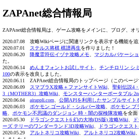
ZAPAnet総合情報局
ZAPAnet総合情報局は、ゲーム攻略をメインに、ブログ、
2020.07.08 攻略Wikiページに関連リンクを表示する機能
2020.07.01
ステルス将棋 棋譜再生
を作りました！
2020.06.20
降魔霊符伝イヅナ攻略メモ
、
マジカルバケーショ
た。
2020.06.14
めんまフォントお試しサイト
、
チンチロリン シ
100
の表示を改良しました。
2020.06.11 ZAPAnet総合情報局のトップページ（こ
2020.06.09
スマブラX攻略＋ファンサイトWiki
、
聖剣伝説4・D
3（MOTHER3）攻略Wiki
、
モンスターハンターポータブル 2nd 
2020.06.04
airappli.com
、
公開APIを利用したサンプルサイト
2020.06.03
ポケモン ゴールド・シルバー攻略
、
ポケモン ブ
略
、
ポケモン不思議のダンジョン 時・闇の探検隊攻略
を全面
2020.05.30
ドラゴンクエスト6 幻の大地(DS版) 攻略Wiki
、
ド
ーズ テリーのワンダーランド3D攻略Wiki
、
ドラゴンクエストモ
2020.05.29
アルトネリコ攻略Wiki
、
アルトネリコ2攻略Wiki