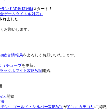
ンド3D攻略Wiki
スタート！
全ゲームタイトル対応）
されました
ろしくお願いします。
net総合情報局
をよろしくお願いいたします。
 おはようチューブ
を更新。
ラックホワイト攻略Wiki
開始。
。
開
ki
開始
方法
ケモン ゴールド・シルバー攻略Wiki
が
Yahoo!カテゴリ
に掲載。