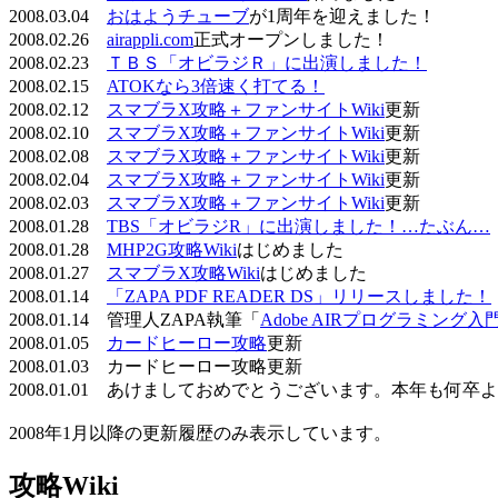
2008.03.04
おはようチューブ
が1周年を迎えました！
2008.02.26
airappli.com
正式オープンしました！
2008.02.23
ＴＢＳ「オビラジＲ」に出演しました！
2008.02.15
ATOKなら3倍速く打てる！
2008.02.12
スマブラX攻略＋ファンサイトWiki
更新
2008.02.10
スマブラX攻略＋ファンサイトWiki
更新
2008.02.08
スマブラX攻略＋ファンサイトWiki
更新
2008.02.04
スマブラX攻略＋ファンサイトWiki
更新
2008.02.03
スマブラX攻略＋ファンサイトWiki
更新
2008.01.28
TBS「オビラジR」に出演しました！…たぶん…
2008.01.28
MHP2G攻略Wiki
はじめました
2008.01.27
スマブラX攻略Wiki
はじめました
2008.01.14
「ZAPA PDF READER DS」リリースしました！
2008.01.14 管理人ZAPA執筆「
Adobe AIRプログラミング入
2008.01.05
カードヒーロー攻略
更新
2008.01.03 カードヒーロー攻略更新
2008.01.01 あけましておめでとうございます。本年も何
2008年1月以降の更新履歴のみ表示しています。
攻略Wiki