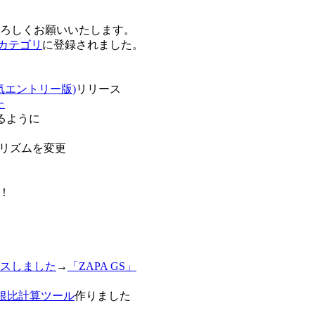
卒よろしくお願いいたします。
o!カテゴリ
に登録されました。
気エントリー版)
リリース
た
るように
リズムを変更
！
スしました
→
「ZAPA GS」
白銀比計算ツール
作りました