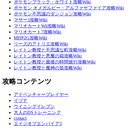
ポケモンブラック・ホワイト攻略Wiki
ポケモン オメガルビー・アルファサファイア攻略Wiki
ポケモン不思議のダンジョン攻略Wiki
マザー3攻略Wiki
マリオカートWii攻略Wiki
マリオカート7攻略Wiki
MHP2G攻略Wiki
リーズのアトリエ攻略Wiki
レイトン教授と不思議な町攻略Wiki
レイトン教授と悪魔の箱攻略Wiki
レイトン教授と最後の時間旅行攻略Wiki
レイトン教授と魔神の笛攻略Wiki
攻略コンテンツ
アドベンチャープレイヤー
イヅナ
ウイニングイレブン
大人のDSトレーニング
contact
エイジオブエンパイア3