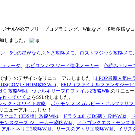
オリジナルWebアプリ、プログラミング、Wikiなど、多種多様
を追加しました。
ン 5つの星がならぶとき攻略メモ
、
ロストマジック攻略メモ
ミュレータ
、
ホビロン パスワード強化メーカー
、
色読みトレー
のページです）のデザインをリニューアルしました！
J-POP最新人気曲
S(COM)・HOM攻略Wiki
、
FF12（ファイナルファンタジー12）
G 攻略Wiki
、
ヴァルキリープロファイル2攻略Wiki
のリニュー
を作っていくよ
をSSL化しました。
ラック・ホワイト攻略
、
ポケモン オメガルビー・アルファサフ
リニューアルしました！
ラクエ7（3DS版）攻略Wiki
、
ドラクエ8（3DS版）攻略Wiki
、
ンスターズ ジョーカー攻略Wiki
、
ドラゴンクエストモンスター
、
アルトネリコ3攻略Wiki
、
リーズのアトリエ攻略Wiki
、
イリス