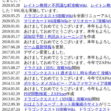
しました！
2020.05.28
レイトン教授と不思議な町攻略Wiki
、
レイトン教
した！SSL化も実施しています。
2020.05.25
ドラゴンクエスト9攻略Wiki
を全面リニューアル
2020.05.21
マリオカートWii攻略Wiki
と
マリオカート7攻略Wik
2020.01.01 あけましておめでとうございます。本年もよ
2019.01.01 あけましておめでとうございます。本年もよ
2018.05.17
認知症予防！色読みトレーニング
を作成
2018.01.01 あけましておめでとうございます。本年もよ
2017.06.28
ゲーム最新情報
を更新。
2017.05.19 デザイン変更しました。
2017.01.01 あけましておめでとうございます。本年もよ
2016.01.01 あけましておめでとうございます。今年でZAP
2015.08.27
ドラクエ8（3DS）攻略Wiki
開始
2015.07.27
ドラゴンクエスト11 過ぎ去りし時を求めて 攻略Wi
2015.01.01 あけましておめでとうございます。今年でZAP
2014.11.18
ポケモン オメガルビー・アルファサファイア攻略W
2014.01.01 あけましておめでとうございます。今年もよ
2013.02.29
PHP関数検索：ZAPAnet
作成
2013.01.29
ドラゴンクエスト7（3DS版）攻略Wiki
開始
2012.09.30
おはようチューブ：ネット画像縮小サイト
がリニ
2012.07.24
ドラゴンクエスト10攻略Wiki
、
ドラゴンクエスト11