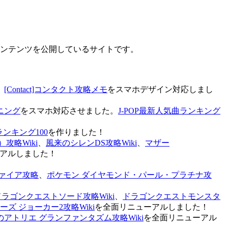
なコンテンツを公開しているサイトです。
、
[Contact]コンタクト攻略メモ
をスマホデザイン対応しまし
ニング
をスマホ対応させました。
J-POP最新人気曲ランキング
ランキング100
を作りました！
攻略Wiki
、
風来のシレンDS攻略Wiki
、
マザー
アルしました！
ァイア攻略
、
ポケモン ダイヤモンド・パール・プラチナ攻
ドラゴンクエストソード攻略Wiki
、
ドラゴンクエストモンスタ
ズ ジョーカー2攻略Wiki
を全面リニューアルしました！
のアトリエ グランファンタズム攻略Wiki
を全面リニューアル