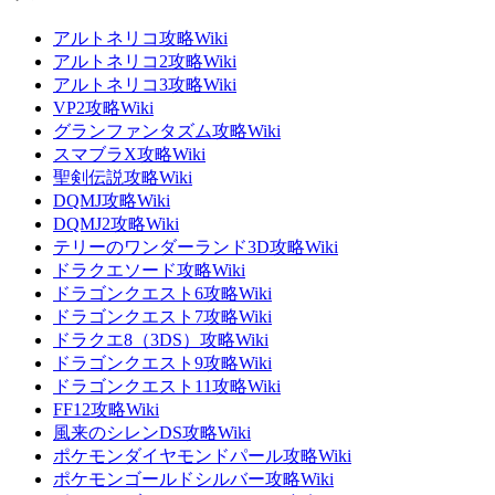
アルトネリコ攻略Wiki
アルトネリコ2攻略Wiki
アルトネリコ3攻略Wiki
VP2攻略Wiki
グランファンタズム攻略Wiki
スマブラX攻略Wiki
聖剣伝説攻略Wiki
DQMJ攻略Wiki
DQMJ2攻略Wiki
テリーのワンダーランド3D攻略Wiki
ドラクエソード攻略Wiki
ドラゴンクエスト6攻略Wiki
ドラゴンクエスト7攻略Wiki
ドラクエ8（3DS）攻略Wiki
ドラゴンクエスト9攻略Wiki
ドラゴンクエスト11攻略Wiki
FF12攻略Wiki
風来のシレンDS攻略Wiki
ポケモンダイヤモンドパール攻略Wiki
ポケモンゴールドシルバー攻略Wiki