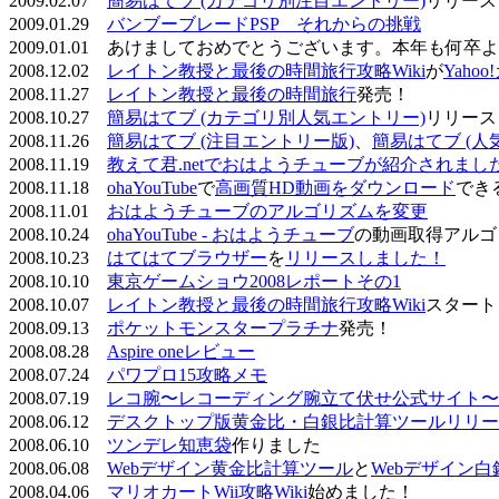
2009.02.07
簡易はてブ (カテゴリ別注目エントリー)
リリース
2009.01.29
バンブーブレードPSP それからの挑戦
2009.01.01 あけましておめでとうございます。本年も何
2008.12.02
レイトン教授と最後の時間旅行攻略Wiki
が
Yaho
2008.11.27
レイトン教授と最後の時間旅行
発売！
2008.10.27
簡易はてブ (カテゴリ別人気エントリー)
リリース
2008.11.26
簡易はてブ (注目エントリー版)
、
簡易はてブ (人
2008.11.19
教えて君.netでおはようチューブが紹介されまし
2008.11.18
ohaYouTube
で
高画質HD動画をダウンロード
でき
2008.11.01
おはようチューブのアルゴリズムを変更
2008.10.24
ohaYouTube - おはようチューブ
の動画取得アルゴ
2008.10.23
はてはてブラウザー
を
リリースしました！
2008.10.10
東京ゲームショウ2008レポートその1
2008.10.07
レイトン教授と最後の時間旅行攻略Wiki
スタート
2008.09.13
ポケットモンスタープラチナ
発売！
2008.08.28
Aspire oneレビュー
2008.07.24
パワプロ15攻略メモ
2008.07.19
レコ腕〜レコーディング腕立て伏せ公式サイト〜
2008.06.12
デスクトップ版黄金比・白銀比計算ツールリリー
2008.06.10
ツンデレ知恵袋
作りました
2008.06.08
Webデザイン黄金比計算ツール
と
Webデザイン
2008.04.06
マリオカートWii攻略Wiki
始めました！