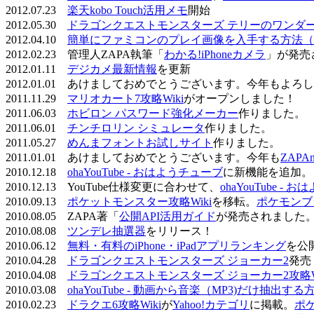
2012.07.23
楽天kobo Touch活用メモ
開始
2012.05.30
ドラゴンクエストモンスターズ テリーのワンダーラ
2012.04.10
簡単にファミコンのプレイ画像を入手する方法（
2012.02.23 管理人ZAPA執筆「
わかる!iPhoneカメラ
」が発売
2012.01.11
デジカメ最新情報
を更新
2012.01.01 あけましておめでとうございます。今年もよ
2011.11.29
マリオカート7攻略Wiki
がオープンしました！
2011.06.03
ホビロン パスワード強化メーカー
作りました。
2011.06.01
チンチロリン シミュレータ
作りました。
2011.05.27
めんまフォントお試しサイト
作りました。
2011.01.01 あけましておめでとうございます。今年も
ZAPA
2010.12.18
ohaYouTube - おはようチューブ
に新機能を追加。
2010.12.13 YouTube仕様変更に合わせて、
ohaYouTube -
2010.09.13
ポケットモンスター攻略Wiki
を移転。
ポケモンブ
2010.08.05 ZAPA著「
公開API活用ガイド
が発売されました
2010.08.08
ツンデレ抽選器
をリリース！
2010.06.12
無料・有料のiPhone・iPadアプリランキング
を公
2010.04.28
ドラゴンクエストモンスターズ ジョーカー2
発売
2010.04.08
ドラゴンクエストモンスターズ ジョーカー2攻略Wi
2010.03.08
ohaYouTube - 動画から音楽（MP3)だけ抽出する
2010.02.23
ドラクエ6攻略Wiki
が
Yahoo!カテゴリ
に掲載。
ポ