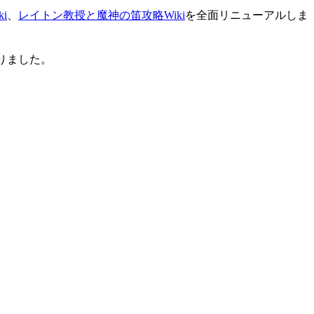
i
、
レイトン教授と魔神の笛攻略Wiki
を全面リニューアルしま
りました。