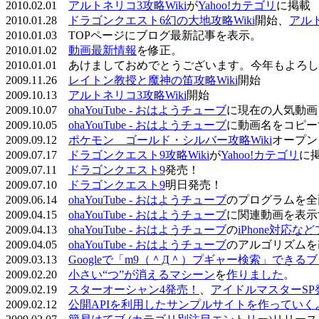
2010.02.01
アルトネリコ3攻略Wiki
が
Yahoo!カテゴリ
に掲載
2010.01.28
ドラゴンクエスト6幻の大地攻略Wiki
開始、
アル
2010.01.03 TOPページにブログ最新記事を表示。
2010.01.02
動画最新情報
を修正。
2010.01.01 あけましておめでとうございます。今年もよ
2009.11.26
レイトン教授と魔神の笛攻略Wiki
開始
2009.10.13
アルトネリコ3攻略Wiki
開始
2009.10.07
ohaYouTube - おはようチューブ
に現在の人気動画
2009.10.05
ohaYouTube - おはようチューブ
に動画名をコピー
2009.09.12
ポケモン ゴールド・シルバー攻略Wiki
オープン
2009.07.17
ドラゴンクエスト9攻略Wiki
が
Yahoo!カテゴリ
に
2009.07.11
ドラゴンクエスト9
発売！
2009.07.10
ドラゴンクエスト9
明日発売！
2009.06.14
ohaYouTube - おはようチューブ
のプログラムを全
2009.04.15
ohaYouTube - おはようチューブ
に関連動画を表示
2009.04.13
ohaYouTube - おはようチューブ
の
iPhone対応
2009.04.05
ohaYouTube - おはようチューブ
のアルゴリズムを
2009.03.13
Googleで「m9（＾Д＾）プギャー検索」できる
2009.02.20
小さい“つ”が消えるマシーン
を
作りました
。
2009.02.19
スターオーシャン4発売！
、
アイドルマスターSP
2009.02.12
公開APIを利用したサンプルサイトを作っていく