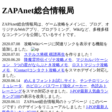
ZAPAnet総合情報局
ZAPAnet総合情報局は、ゲーム攻略をメインに、ブログ、オ
リジナルWebアプリ、プログラミング、Wikiなど、多種多様
なコンテンツを公開しているサイトです。
2020.07.08 攻略Wikiページに関連リンクを表示する機能を
追加しました。
2020.07.01
ステルス将棋 棋譜再生
を作りました！
2020.06.20
降魔霊符伝イヅナ攻略メモ
、
マジカルバケーシ
ョン 5つの星がならぶとき攻略メモ
、
ロストマジック攻略
メモ
、
[Contact]コンタクト攻略メモ
をスマホデザイン対応し
ました。
2020.06.14
めんまフォントお試しサイト
、
チンチロリン シ
ミュレータ
、
ホビロン パスワード強化メーカー
、
色読みト
レーニング
をスマホ対応させました。
J-POP最新人気曲ラン
キング100
の表示を改良しました。
2020.06.11 ZAPAnet総合情報局のトップページ（このペー
ジです）のデザインをリニューアルしました！
J-POP最新人