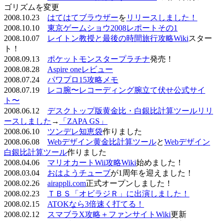
ゴリズムを変更
2008.10.23
はてはてブラウザー
を
リリースしました！
2008.10.10
東京ゲームショウ2008レポートその1
2008.10.07
レイトン教授と最後の時間旅行攻略Wiki
スター
ト！
2008.09.13
ポケットモンスタープラチナ
発売！
2008.08.28
Aspire oneレビュー
2008.07.24
パワプロ15攻略メモ
2008.07.19
レコ腕〜レコーディング腕立て伏せ公式サイ
ト〜
2008.06.12
デスクトップ版黄金比・白銀比計算ツールリリ
ースしました
→
「ZAPA GS」
2008.06.10
ツンデレ知恵袋
作りました
2008.06.08
Webデザイン黄金比計算ツール
と
Webデザイン
白銀比計算ツール
作りました
2008.04.06
マリオカートWii攻略Wiki
始めました！
2008.03.04
おはようチューブ
が1周年を迎えました！
2008.02.26
airappli.com
正式オープンしました！
2008.02.23
ＴＢＳ「オビラジＲ」に出演しました！
2008.02.15
ATOKなら3倍速く打てる！
2008.02.12
スマブラX攻略＋ファンサイトWiki
更新