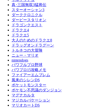
真･三国無双3猛将伝
スターオーシャン3
ダーククロニクル
ダービースタリオン
ドラゴンクエスト
ドラクエ4
ドラクエ5
大人のためのドラクエ8
ドラッグオンドラグーン
トルネコの大冒険
ニュー・マリオ
nintendogs
パワフルプロ野球
パワプロ15攻略メモ
ファイアーエムブレム
風来のシレンDS
ポケットモンスター
ポケモン不思議のダンジョン
マグナカルタ
マジカルバケーション
マリオカートDS