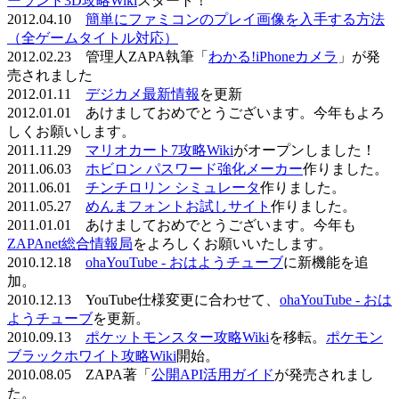
ーランド3D攻略Wiki
スタート！
2012.04.10
簡単にファミコンのプレイ画像を入手する方法
（全ゲームタイトル対応）
2012.02.23 管理人ZAPA執筆「
わかる!iPhoneカメラ
」が発
売されました
2012.01.11
デジカメ最新情報
を更新
2012.01.01 あけましておめでとうございます。今年もよろ
しくお願いします。
2011.11.29
マリオカート7攻略Wiki
がオープンしました！
2011.06.03
ホビロン パスワード強化メーカー
作りました。
2011.06.01
チンチロリン シミュレータ
作りました。
2011.05.27
めんまフォントお試しサイト
作りました。
2011.01.01 あけましておめでとうございます。今年も
ZAPAnet総合情報局
をよろしくお願いいたします。
2010.12.18
ohaYouTube - おはようチューブ
に新機能を追
加。
2010.12.13 YouTube仕様変更に合わせて、
ohaYouTube - おは
ようチューブ
を更新。
2010.09.13
ポケットモンスター攻略Wiki
を移転。
ポケモン
ブラックホワイト攻略Wiki
開始。
2010.08.05 ZAPA著「
公開API活用ガイド
が発売されまし
た。