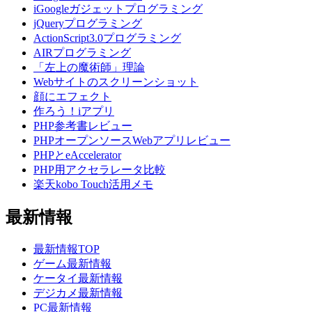
iGoogleガジェットプログラミング
jQueryプログラミング
ActionScript3.0プログラミング
AIRプログラミング
「左上の魔術師」理論
Webサイトのスクリーンショット
顔にエフェクト
作ろう！iアプリ
PHP参考書レビュー
PHPオープンソースWebアプリレビュー
PHPとeAccelerator
PHP用アクセラレータ比較
楽天kobo Touch活用メモ
最新情報
最新情報TOP
ゲーム最新情報
ケータイ最新情報
デジカメ最新情報
PC最新情報