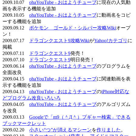
2009.10.07
ohaYouTube - おはようチューブ
に現在の人気動
画を表示する機能を追加
2009.10.05
ohaYouTube - おはようチューブ
に動画名をコピ
ーする機能を追加
2009.09.12
ポケモン ゴールド・シルバー攻略Wiki
オープ
ン！
2009.07.17
ドラゴンクエスト9攻略Wiki
が
Yahoo!カテゴリ
に
掲載
2009.07.11
ドラゴンクエスト9
発売！
2009.07.10
ドラゴンクエスト9
明日発売！
2009.06.14
ohaYouTube - おはようチューブ
のプログラムを
全面改良
2009.04.15
ohaYouTube - おはようチューブ
に関連動画を表
示する機能を追加
2009.04.13
ohaYouTube - おはようチューブ
の
iPhone対応な
どプログラム改良いろいろ
2009.04.05
ohaYouTube - おはようチューブ
のアルゴリズム
を改良
2009.03.13
Googleで「m9（＾Д＾）プギャー検索」できる
ブックマークレット
2009.02.20
小さい“つ”が消えるマシーン
を
作りました
。