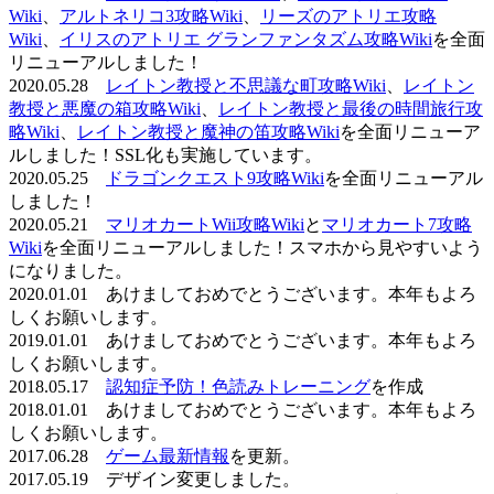
Wiki
、
アルトネリコ3攻略Wiki
、
リーズのアトリエ攻略
Wiki
、
イリスのアトリエ グランファンタズム攻略Wiki
を全面
リニューアルしました！
2020.05.28
レイトン教授と不思議な町攻略Wiki
、
レイトン
教授と悪魔の箱攻略Wiki
、
レイトン教授と最後の時間旅行攻
略Wiki
、
レイトン教授と魔神の笛攻略Wiki
を全面リニューア
ルしました！SSL化も実施しています。
2020.05.25
ドラゴンクエスト9攻略Wiki
を全面リニューアル
しました！
2020.05.21
マリオカートWii攻略Wiki
と
マリオカート7攻略
Wiki
を全面リニューアルしました！スマホから見やすいよう
になりました。
2020.01.01 あけましておめでとうございます。本年もよろ
しくお願いします。
2019.01.01 あけましておめでとうございます。本年もよろ
しくお願いします。
2018.05.17
認知症予防！色読みトレーニング
を作成
2018.01.01 あけましておめでとうございます。本年もよろ
しくお願いします。
2017.06.28
ゲーム最新情報
を更新。
2017.05.19 デザイン変更しました。