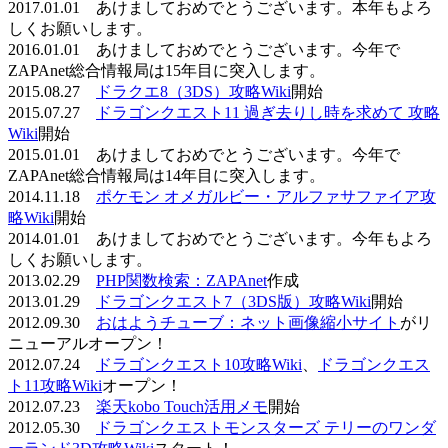
2017.01.01 あけましておめでとうございます。本年もよろ
しくお願いします。
2016.01.01 あけましておめでとうございます。今年で
ZAPAnet総合情報局は15年目に突入します。
2015.08.27
ドラクエ8（3DS）攻略Wiki
開始
2015.07.27
ドラゴンクエスト11 過ぎ去りし時を求めて 攻略
Wiki
開始
2015.01.01 あけましておめでとうございます。今年で
ZAPAnet総合情報局は14年目に突入します。
2014.11.18
ポケモン オメガルビー・アルファサファイア攻
略Wiki
開始
2014.01.01 あけましておめでとうございます。今年もよろ
しくお願いします。
2013.02.29
PHP関数検索：ZAPAnet
作成
2013.01.29
ドラゴンクエスト7（3DS版）攻略Wiki
開始
2012.09.30
おはようチューブ：ネット画像縮小サイト
がリ
ニューアルオープン！
2012.07.24
ドラゴンクエスト10攻略Wiki
、
ドラゴンクエス
ト11攻略Wiki
オープン！
2012.07.23
楽天kobo Touch活用メモ
開始
2012.05.30
ドラゴンクエストモンスターズ テリーのワンダ