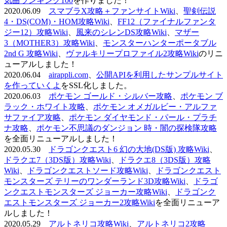
気曲ランキング100
を作りました！
2020.06.09
スマブラX攻略＋ファンサイトWiki
、
聖剣伝説
4・DS(COM)・HOM攻略Wiki
、
FF12（ファイナルファンタ
ジー12）攻略Wiki
、
風来のシレンDS攻略Wiki
、
マザー
3（MOTHER3）攻略Wiki
、
モンスターハンターポータブル
2nd G 攻略Wiki
、
ヴァルキリープロファイル2攻略Wiki
のリニ
ューアルしました！
2020.06.04
airappli.com
、
公開APIを利用したサンプルサイト
を作っていくよ
をSSL化しました。
2020.06.03
ポケモン ゴールド・シルバー攻略
、
ポケモン ブ
ラック・ホワイト攻略
、
ポケモン オメガルビー・アルファ
サファイア攻略
、
ポケモン ダイヤモンド・パール・プラチ
ナ攻略
、
ポケモン不思議のダンジョン 時・闇の探検隊攻略
を全面リニューアルしました！
2020.05.30
ドラゴンクエスト6 幻の大地(DS版) 攻略Wiki
、
ドラクエ7（3DS版）攻略Wiki
、
ドラクエ8（3DS版）攻略
Wiki
、
ドラゴンクエストソード攻略Wiki
、
ドラゴンクエスト
モンスターズ テリーのワンダーランド3D攻略Wiki
、
ドラゴ
ンクエストモンスターズ ジョーカー攻略Wiki
、
ドラゴンク
エストモンスターズ ジョーカー2攻略Wiki
を全面リニューア
ルしました！
2020.05.29
アルトネリコ攻略Wiki
、
アルトネリコ2攻略