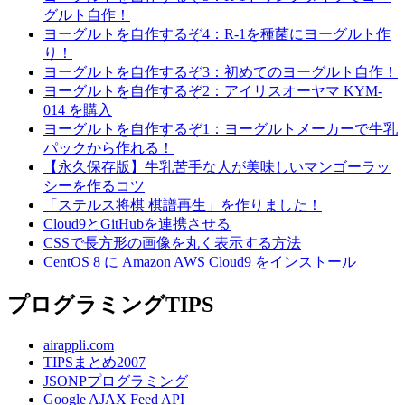
グルト自作！
ヨーグルトを自作するぞ4：R-1を種菌にヨーグルト作
り！
ヨーグルトを自作するぞ3：初めてのヨーグルト自作！
ヨーグルトを自作するぞ2：アイリスオーヤマ KYM-
014 を購入
ヨーグルトを自作するぞ1：ヨーグルトメーカーで牛乳
パックから作れる！
【永久保存版】牛乳苦手な人が美味しいマンゴーラッ
シーを作るコツ
「ステルス将棋 棋譜再生」を作りました！
Cloud9とGitHubを連携させる
CSSで長方形の画像を丸く表示する方法
CentOS 8 に Amazon AWS Cloud9 をインストール
プログラミングTIPS
airappli.com
TIPSまとめ2007
JSONPプログラミング
Google AJAX Feed API