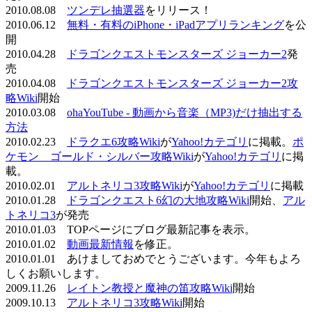
2010.08.08
ツンデレ抽選器
をリリース！
2010.06.12
無料・有料のiPhone・iPadアプリランキング
を公
開
2010.04.28
ドラゴンクエストモンスターズ ジョーカー2
発
売
2010.04.08
ドラゴンクエストモンスターズ ジョーカー2攻
略Wiki
開始
2010.03.08
ohaYouTube - 動画から音楽（MP3)だけ抽出する
方法
2010.02.23
ドラクエ6攻略Wiki
が
Yahoo!カテゴリ
に掲載。
ポ
ケモン ゴールド・シルバー攻略Wiki
が
Yahoo!カテゴリ
に掲
載。
2010.02.01
アルトネリコ3攻略Wiki
が
Yahoo!カテゴリ
に掲載
2010.01.28
ドラゴンクエスト6幻の大地攻略Wiki
開始、
アル
トネリコ3
が発売
2010.01.03 TOPページにブログ最新記事を表示。
2010.01.02
動画最新情報
を修正。
2010.01.01 あけましておめでとうございます。今年もよろ
しくお願いします。
2009.11.26
レイトン教授と魔神の笛攻略Wiki
開始
2009.10.13
アルトネリコ3攻略Wiki
開始