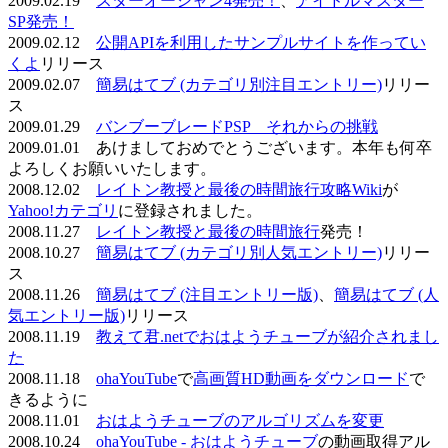
2009.02.19
スターオーシャン4発売！
、
アイドルマスター
SP発売！
2009.02.12
公開APIを利用したサンプルサイトを作ってい
くよ
リリース
2009.02.07
簡易はてブ (カテゴリ別注目エントリー)
リリー
ス
2009.01.29
バンブーブレードPSP それからの挑戦
2009.01.01 あけましておめでとうございます。本年も何卒
よろしくお願いいたします。
2008.12.02
レイトン教授と最後の時間旅行攻略Wiki
が
Yahoo!カテゴリ
に登録されました。
2008.11.27
レイトン教授と最後の時間旅行
発売！
2008.10.27
簡易はてブ (カテゴリ別人気エントリー)
リリー
ス
2008.11.26
簡易はてブ (注目エントリー版)
、
簡易はてブ (人
気エントリー版)
リリース
2008.11.19
教えて君.netでおはようチューブが紹介されまし
た
2008.11.18
ohaYouTube
で
高画質HD動画をダウンロード
で
きるように
2008.11.01
おはようチューブのアルゴリズムを変更
2008.10.24
ohaYouTube - おはようチューブ
の動画取得アル