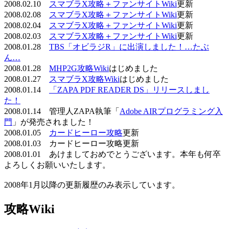
2008.02.10
スマブラX攻略＋ファンサイトWiki
更新
2008.02.08
スマブラX攻略＋ファンサイトWiki
更新
2008.02.04
スマブラX攻略＋ファンサイトWiki
更新
2008.02.03
スマブラX攻略＋ファンサイトWiki
更新
2008.01.28
TBS「オビラジR」に出演しました！…たぶ
ん…
2008.01.28
MHP2G攻略Wiki
はじめました
2008.01.27
スマブラX攻略Wiki
はじめました
2008.01.14
「ZAPA PDF READER DS」リリースしまし
た！
2008.01.14 管理人ZAPA執筆「
Adobe AIRプログラミング入
門
」が発売されました！
2008.01.05
カードヒーロー攻略
更新
2008.01.03 カードヒーロー攻略更新
2008.01.01 あけましておめでとうございます。本年も何卒
よろしくお願いいたします。
2008年1月以降の更新履歴のみ表示しています。
攻略Wiki