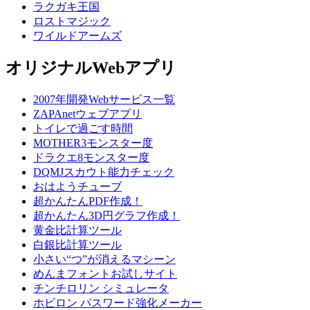
ラクガキ王国
ロストマジック
ワイルドアームズ
オリジナルWebアプリ
2007年開発Webサービス一覧
ZAPAnetウェブアプリ
トイレで過ごす時間
MOTHER3モンスター度
ドラクエ8モンスター度
DQMJスカウト能力チェック
おはようチューブ
超かんたんPDF作成！
超かんたん3D円グラフ作成！
黄金比計算ツール
白銀比計算ツール
小さい“つ”が消えるマシーン
めんまフォントお試しサイト
チンチロリン シミュレータ
ホビロン パスワード強化メーカー