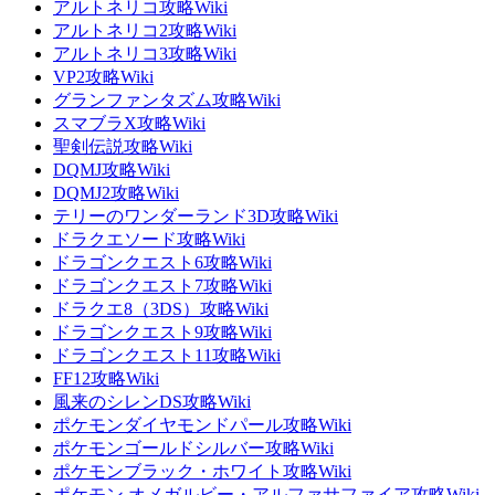
アルトネリコ攻略Wiki
アルトネリコ2攻略Wiki
アルトネリコ3攻略Wiki
VP2攻略Wiki
グランファンタズム攻略Wiki
スマブラX攻略Wiki
聖剣伝説攻略Wiki
DQMJ攻略Wiki
DQMJ2攻略Wiki
テリーのワンダーランド3D攻略Wiki
ドラクエソード攻略Wiki
ドラゴンクエスト6攻略Wiki
ドラゴンクエスト7攻略Wiki
ドラクエ8（3DS）攻略Wiki
ドラゴンクエスト9攻略Wiki
ドラゴンクエスト11攻略Wiki
FF12攻略Wiki
風来のシレンDS攻略Wiki
ポケモンダイヤモンドパール攻略Wiki
ポケモンゴールドシルバー攻略Wiki
ポケモンブラック・ホワイト攻略Wiki
ポケモン オメガルビー・アルファサファイア攻略Wiki