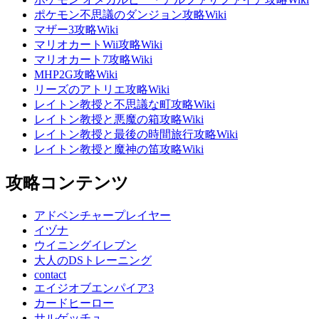
ポケモン不思議のダンジョン攻略Wiki
マザー3攻略Wiki
マリオカートWii攻略Wiki
マリオカート7攻略Wiki
MHP2G攻略Wiki
リーズのアトリエ攻略Wiki
レイトン教授と不思議な町攻略Wiki
レイトン教授と悪魔の箱攻略Wiki
レイトン教授と最後の時間旅行攻略Wiki
レイトン教授と魔神の笛攻略Wiki
攻略コンテンツ
アドベンチャープレイヤー
イヅナ
ウイニングイレブン
大人のDSトレーニング
contact
エイジオブエンパイア3
カードヒーロー
サルゲッチュ