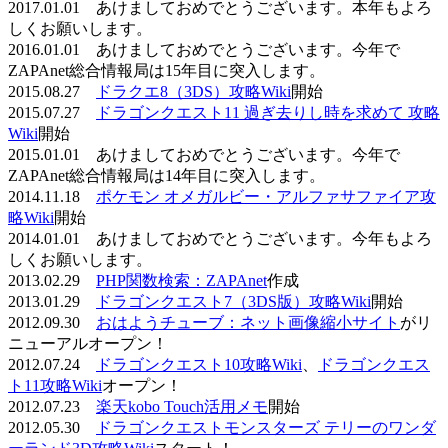
2017.01.01 あけましておめでとうございます。本年もよろ
しくお願いします。
2016.01.01 あけましておめでとうございます。今年で
ZAPAnet総合情報局は15年目に突入します。
2015.08.27
ドラクエ8（3DS）攻略Wiki
開始
2015.07.27
ドラゴンクエスト11 過ぎ去りし時を求めて 攻略
Wiki
開始
2015.01.01 あけましておめでとうございます。今年で
ZAPAnet総合情報局は14年目に突入します。
2014.11.18
ポケモン オメガルビー・アルファサファイア攻
略Wiki
開始
2014.01.01 あけましておめでとうございます。今年もよろ
しくお願いします。
2013.02.29
PHP関数検索：ZAPAnet
作成
2013.01.29
ドラゴンクエスト7（3DS版）攻略Wiki
開始
2012.09.30
おはようチューブ：ネット画像縮小サイト
がリ
ニューアルオープン！
2012.07.24
ドラゴンクエスト10攻略Wiki
、
ドラゴンクエス
ト11攻略Wiki
オープン！
2012.07.23
楽天kobo Touch活用メモ
開始
2012.05.30
ドラゴンクエストモンスターズ テリーのワンダ