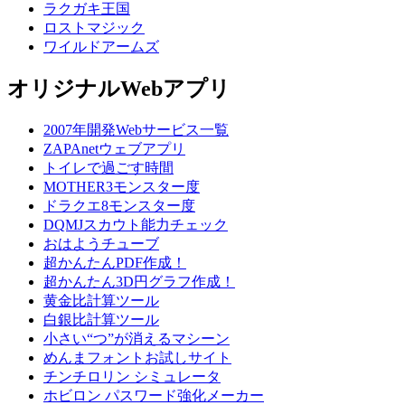
ラクガキ王国
ロストマジック
ワイルドアームズ
オリジナルWebアプリ
2007年開発Webサービス一覧
ZAPAnetウェブアプリ
トイレで過ごす時間
MOTHER3モンスター度
ドラクエ8モンスター度
DQMJスカウト能力チェック
おはようチューブ
超かんたんPDF作成！
超かんたん3D円グラフ作成！
黄金比計算ツール
白銀比計算ツール
小さい“つ”が消えるマシーン
めんまフォントお試しサイト
チンチロリン シミュレータ
ホビロン パスワード強化メーカー