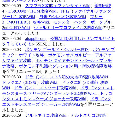
気曲ランキング100
を作りました！
2020.06.09
スマブラX攻略＋ファンサイトWiki
、
聖剣伝説
4・DS(COM)・HOM攻略Wiki
、
FF12（ファイナルファンタ
ジー12）攻略Wiki
、
風来のシレンDS攻略Wiki
、
マザー
3（MOTHER3）攻略Wiki
、
モンスターハンターポータブル
2nd G 攻略Wiki
、
ヴァルキリープロファイル2攻略Wiki
のリニ
ューアルしました！
2020.06.04
airappli.com
、
公開APIを利用したサンプルサイト
を作っていくよ
をSSL化しました。
2020.06.03
ポケモン ゴールド・シルバー攻略
、
ポケモン ブ
ラック・ホワイト攻略
、
ポケモン オメガルビー・アルファ
サファイア攻略
、
ポケモン ダイヤモンド・パール・プラチ
ナ攻略
、
ポケモン不思議のダンジョン 時・闇の探検隊攻略
を全面リニューアルしました！
2020.05.30
ドラゴンクエスト6 幻の大地(DS版) 攻略Wiki
、
ドラクエ7（3DS版）攻略Wiki
、
ドラクエ8（3DS版）攻略
Wiki
、
ドラゴンクエストソード攻略Wiki
、
ドラゴンクエスト
モンスターズ テリーのワンダーランド3D攻略Wiki
、
ドラゴ
ンクエストモンスターズ ジョーカー攻略Wiki
、
ドラゴンク
エストモンスターズ ジョーカー2攻略Wiki
を全面リニューア
ルしました！
2020.05.29
アルトネリコ攻略Wiki
、
アルトネリコ2攻略