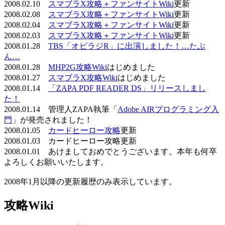
2008.02.10
スマブラX攻略＋ファンサイトWiki
更新
2008.02.08
スマブラX攻略＋ファンサイトWiki
更新
2008.02.04
スマブラX攻略＋ファンサイトWiki
更新
2008.02.03
スマブラX攻略＋ファンサイトWiki
更新
2008.01.28
TBS「オビラジR」に出演しました！…たぶ
ん…
2008.01.28
MHP2G攻略Wiki
はじめました
2008.01.27
スマブラX攻略Wiki
はじめました
2008.01.14
「ZAPA PDF READER DS」リリースしまし
た！
2008.01.14 管理人ZAPA執筆「
Adobe AIRプログラミング入
門
」が発売されました！
2008.01.05
カードヒーロー攻略
更新
2008.01.03 カードヒーロー攻略更新
2008.01.01 あけましておめでとうございます。本年も何卒
よろしくお願いいたします。
2008年1月以降の更新履歴のみ表示しています。
攻略Wiki