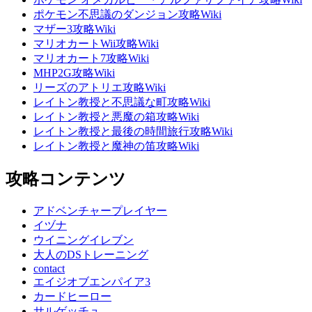
ポケモン不思議のダンジョン攻略Wiki
マザー3攻略Wiki
マリオカートWii攻略Wiki
マリオカート7攻略Wiki
MHP2G攻略Wiki
リーズのアトリエ攻略Wiki
レイトン教授と不思議な町攻略Wiki
レイトン教授と悪魔の箱攻略Wiki
レイトン教授と最後の時間旅行攻略Wiki
レイトン教授と魔神の笛攻略Wiki
攻略コンテンツ
アドベンチャープレイヤー
イヅナ
ウイニングイレブン
大人のDSトレーニング
contact
エイジオブエンパイア3
カードヒーロー
サルゲッチュ