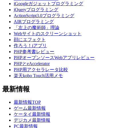
iGoogleガジェットプログラミング
jQueryプログラミング
ActionScript3.0プログラミング
AIRプログラミング
「左上の魔術師」理論
Webサイトのスクリーンショット
顔にエフェクト
作ろう！iアプリ
PHP参考書レビュー
PHPオープンソースWebアプリレビュー
PHPとeAccelerator
PHP用アクセラレータ比較
楽天kobo Touch活用メモ
最新情報
最新情報TOP
ゲーム最新情報
ケータイ最新情報
デジカメ最新情報
PC最新情報