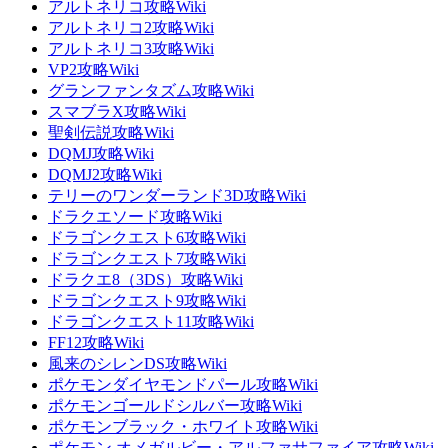
アルトネリコ攻略Wiki
アルトネリコ2攻略Wiki
アルトネリコ3攻略Wiki
VP2攻略Wiki
グランファンタズム攻略Wiki
スマブラX攻略Wiki
聖剣伝説攻略Wiki
DQMJ攻略Wiki
DQMJ2攻略Wiki
テリーのワンダーランド3D攻略Wiki
ドラクエソード攻略Wiki
ドラゴンクエスト6攻略Wiki
ドラゴンクエスト7攻略Wiki
ドラクエ8（3DS）攻略Wiki
ドラゴンクエスト9攻略Wiki
ドラゴンクエスト11攻略Wiki
FF12攻略Wiki
風来のシレンDS攻略Wiki
ポケモンダイヤモンドパール攻略Wiki
ポケモンゴールドシルバー攻略Wiki
ポケモンブラック・ホワイト攻略Wiki
ポケモン オメガルビー・アルファサファイア攻略Wiki