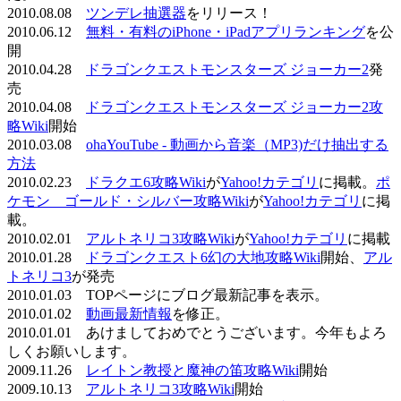
2010.08.08
ツンデレ抽選器
をリリース！
2010.06.12
無料・有料のiPhone・iPadアプリランキング
を公
開
2010.04.28
ドラゴンクエストモンスターズ ジョーカー2
発
売
2010.04.08
ドラゴンクエストモンスターズ ジョーカー2攻
略Wiki
開始
2010.03.08
ohaYouTube - 動画から音楽（MP3)だけ抽出する
方法
2010.02.23
ドラクエ6攻略Wiki
が
Yahoo!カテゴリ
に掲載。
ポ
ケモン ゴールド・シルバー攻略Wiki
が
Yahoo!カテゴリ
に掲
載。
2010.02.01
アルトネリコ3攻略Wiki
が
Yahoo!カテゴリ
に掲載
2010.01.28
ドラゴンクエスト6幻の大地攻略Wiki
開始、
アル
トネリコ3
が発売
2010.01.03 TOPページにブログ最新記事を表示。
2010.01.02
動画最新情報
を修正。
2010.01.01 あけましておめでとうございます。今年もよろ
しくお願いします。
2009.11.26
レイトン教授と魔神の笛攻略Wiki
開始
2009.10.13
アルトネリコ3攻略Wiki
開始