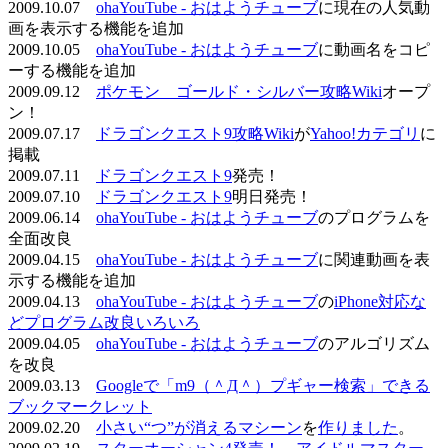
2009.10.07
ohaYouTube - おはようチューブ
に現在の人気動
画を表示する機能を追加
2009.10.05
ohaYouTube - おはようチューブ
に動画名をコピ
ーする機能を追加
2009.09.12
ポケモン ゴールド・シルバー攻略Wiki
オープ
ン！
2009.07.17
ドラゴンクエスト9攻略Wiki
が
Yahoo!カテゴリ
に
掲載
2009.07.11
ドラゴンクエスト9
発売！
2009.07.10
ドラゴンクエスト9
明日発売！
2009.06.14
ohaYouTube - おはようチューブ
のプログラムを
全面改良
2009.04.15
ohaYouTube - おはようチューブ
に関連動画を表
示する機能を追加
2009.04.13
ohaYouTube - おはようチューブ
の
iPhone対応な
どプログラム改良いろいろ
2009.04.05
ohaYouTube - おはようチューブ
のアルゴリズム
を改良
2009.03.13
Googleで「m9（＾Д＾）プギャー検索」できる
ブックマークレット
2009.02.20
小さい“つ”が消えるマシーン
を
作りました
。