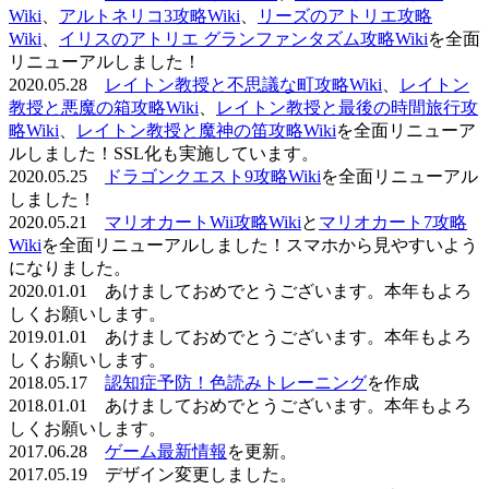
Wiki
、
アルトネリコ3攻略Wiki
、
リーズのアトリエ攻略
Wiki
、
イリスのアトリエ グランファンタズム攻略Wiki
を全面
リニューアルしました！
2020.05.28
レイトン教授と不思議な町攻略Wiki
、
レイトン
教授と悪魔の箱攻略Wiki
、
レイトン教授と最後の時間旅行攻
略Wiki
、
レイトン教授と魔神の笛攻略Wiki
を全面リニューア
ルしました！SSL化も実施しています。
2020.05.25
ドラゴンクエスト9攻略Wiki
を全面リニューアル
しました！
2020.05.21
マリオカートWii攻略Wiki
と
マリオカート7攻略
Wiki
を全面リニューアルしました！スマホから見やすいよう
になりました。
2020.01.01 あけましておめでとうございます。本年もよろ
しくお願いします。
2019.01.01 あけましておめでとうございます。本年もよろ
しくお願いします。
2018.05.17
認知症予防！色読みトレーニング
を作成
2018.01.01 あけましておめでとうございます。本年もよろ
しくお願いします。
2017.06.28
ゲーム最新情報
を更新。
2017.05.19 デザイン変更しました。