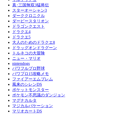
真･三国無双3猛将伝
スターオーシャン3
ダーククロニクル
ダービースタリオン
ドラゴンクエスト
ドラクエ4
ドラクエ5
大人のためのドラクエ8
ドラッグオンドラグーン
トルネコの大冒険
ニュー・マリオ
nintendogs
パワフルプロ野球
パワプロ15攻略メモ
ファイアーエムブレム
風来のシレンDS
ポケットモンスター
ポケモン不思議のダンジョン
マグナカルタ
マジカルバケーション
マリオカートDS