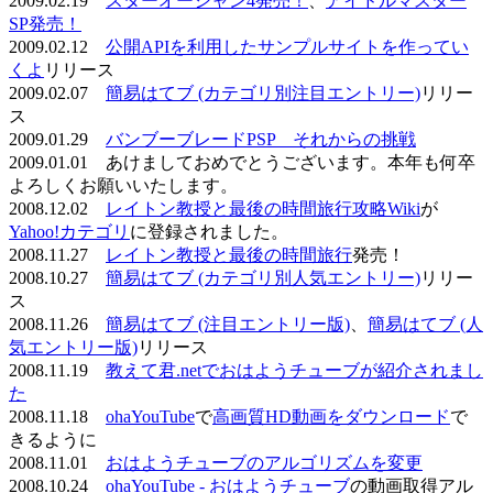
2009.02.19
スターオーシャン4発売！
、
アイドルマスター
SP発売！
2009.02.12
公開APIを利用したサンプルサイトを作ってい
くよ
リリース
2009.02.07
簡易はてブ (カテゴリ別注目エントリー)
リリー
ス
2009.01.29
バンブーブレードPSP それからの挑戦
2009.01.01 あけましておめでとうございます。本年も何卒
よろしくお願いいたします。
2008.12.02
レイトン教授と最後の時間旅行攻略Wiki
が
Yahoo!カテゴリ
に登録されました。
2008.11.27
レイトン教授と最後の時間旅行
発売！
2008.10.27
簡易はてブ (カテゴリ別人気エントリー)
リリー
ス
2008.11.26
簡易はてブ (注目エントリー版)
、
簡易はてブ (人
気エントリー版)
リリース
2008.11.19
教えて君.netでおはようチューブが紹介されまし
た
2008.11.18
ohaYouTube
で
高画質HD動画をダウンロード
で
きるように
2008.11.01
おはようチューブのアルゴリズムを変更
2008.10.24
ohaYouTube - おはようチューブ
の動画取得アル