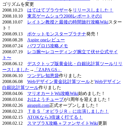
ゴリズムを変更
2008.10.23
はてはてブラウザー
を
リリースしました！
2008.10.10
東京ゲームショウ2008レポートその1
2008.10.07
レイトン教授と最後の時間旅行攻略Wiki
スター
ト！
2008.09.13
ポケットモンスタープラチナ
発売！
2008.08.28
Aspire oneレビュー
2008.07.24
パワプロ15攻略メモ
2008.07.19
レコ腕〜レコーディング腕立て伏せ公式サイ
ト〜
2008.06.12
デスクトップ版黄金比・白銀比計算ツールリリ
ースしました
→
「ZAPA GS」
2008.06.10
ツンデレ知恵袋
作りました
2008.06.08
Webデザイン黄金比計算ツール
と
Webデザイン
白銀比計算ツール
作りました
2008.04.06
マリオカートWii攻略Wiki
始めました！
2008.03.04
おはようチューブ
が1周年を迎えました！
2008.02.26
airappli.com
正式オープンしました！
2008.02.23
ＴＢＳ「オビラジＲ」に出演しました！
2008.02.15
ATOKなら3倍速く打てる！
2008.02.12
スマブラX攻略＋ファンサイトWiki
更新