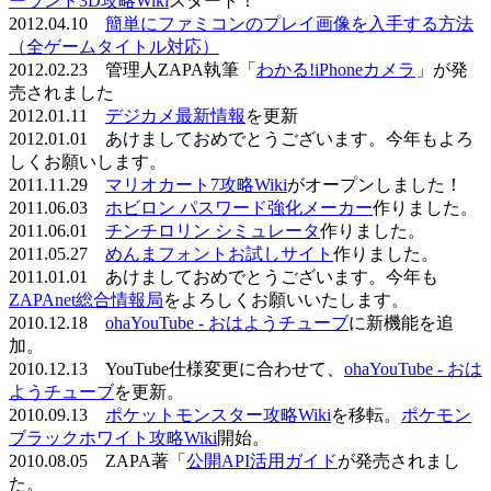
ーランド3D攻略Wiki
スタート！
2012.04.10
簡単にファミコンのプレイ画像を入手する方法
（全ゲームタイトル対応）
2012.02.23 管理人ZAPA執筆「
わかる!iPhoneカメラ
」が発
売されました
2012.01.11
デジカメ最新情報
を更新
2012.01.01 あけましておめでとうございます。今年もよろ
しくお願いします。
2011.11.29
マリオカート7攻略Wiki
がオープンしました！
2011.06.03
ホビロン パスワード強化メーカー
作りました。
2011.06.01
チンチロリン シミュレータ
作りました。
2011.05.27
めんまフォントお試しサイト
作りました。
2011.01.01 あけましておめでとうございます。今年も
ZAPAnet総合情報局
をよろしくお願いいたします。
2010.12.18
ohaYouTube - おはようチューブ
に新機能を追
加。
2010.12.13 YouTube仕様変更に合わせて、
ohaYouTube - おは
ようチューブ
を更新。
2010.09.13
ポケットモンスター攻略Wiki
を移転。
ポケモン
ブラックホワイト攻略Wiki
開始。
2010.08.05 ZAPA著「
公開API活用ガイド
が発売されまし
た。