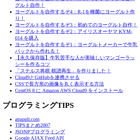
グルト自作！
ヨーグルトを自作するぞ4：R-1を種菌にヨーグルト作
り！
ヨーグルトを自作するぞ3：初めてのヨーグルト自作！
ヨーグルトを自作するぞ2：アイリスオーヤマ KYM-
014 を購入
ヨーグルトを自作するぞ1：ヨーグルトメーカーで牛乳
パックから作れる！
【永久保存版】牛乳苦手な人が美味しいマンゴーラッ
シーを作るコツ
「ステルス将棋 棋譜再生」を作りました！
Cloud9とGitHubを連携させる
CSSで長方形の画像を丸く表示する方法
CentOS 8 に Amazon AWS Cloud9 をインストール
プログラミングTIPS
airappli.com
TIPSまとめ2007
JSONPプログラミング
Google AJAX Feed API