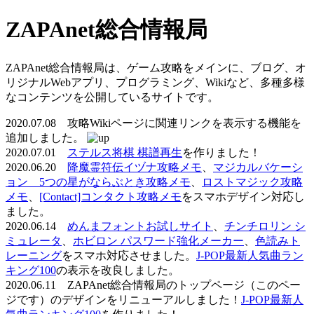
ZAPAnet総合情報局
ZAPAnet総合情報局は、ゲーム攻略をメインに、ブログ、オ
リジナルWebアプリ、プログラミング、Wikiなど、多種多様
なコンテンツを公開しているサイトです。
2020.07.08 攻略Wikiページに関連リンクを表示する機能を
追加しました。
2020.07.01
ステルス将棋 棋譜再生
を作りました！
2020.06.20
降魔霊符伝イヅナ攻略メモ
、
マジカルバケーシ
ョン 5つの星がならぶとき攻略メモ
、
ロストマジック攻略
メモ
、
[Contact]コンタクト攻略メモ
をスマホデザイン対応し
ました。
2020.06.14
めんまフォントお試しサイト
、
チンチロリン シ
ミュレータ
、
ホビロン パスワード強化メーカー
、
色読みト
レーニング
をスマホ対応させました。
J-POP最新人気曲ラン
キング100
の表示を改良しました。
2020.06.11 ZAPAnet総合情報局のトップページ（このペー
ジです）のデザインをリニューアルしました！
J-POP最新人