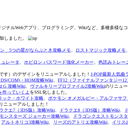
オリジナルWebアプリ、プログラミング、Wikiなど、多種多様
を追加しました。
ン 5つの星がならぶとき攻略メモ
、
ロストマジック攻略メモ
ミュレータ
、
ホビロン パスワード強化メーカー
、
色読みトレー
のページです）のデザインをリニューアルしました！
J-POP最新人気曲
S(COM)・HOM攻略Wiki
、
FF12（ファイナルファンタジー12）
G 攻略Wiki
、
ヴァルキリープロファイル2攻略Wiki
のリニュー
を作っていくよ
をSSL化しました。
ラック・ホワイト攻略
、
ポケモン オメガルビー・アルファサフ
リニューアルしました！
ラクエ7（3DS版）攻略Wiki
、
ドラクエ8（3DS版）攻略Wiki
、
ンスターズ ジョーカー攻略Wiki
、
ドラゴンクエストモンスター
、
アルトネリコ3攻略Wiki
、
リーズのアトリエ攻略Wiki
、
イリス