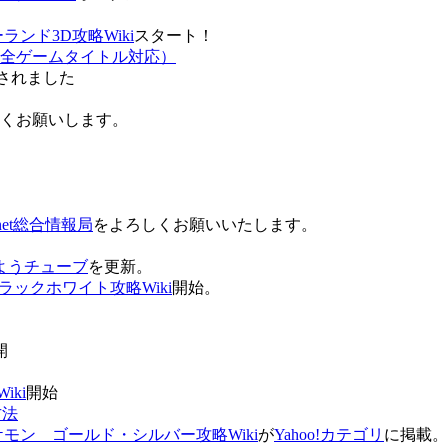
ンド3D攻略Wiki
スタート！
全ゲームタイトル対応）
されました
ろしくお願いします。
net総合情報局
をよろしくお願いいたします。
 おはようチューブ
を更新。
ラックホワイト攻略Wiki
開始。
。
開
ki
開始
方法
ケモン ゴールド・シルバー攻略Wiki
が
Yahoo!カテゴリ
に掲載。