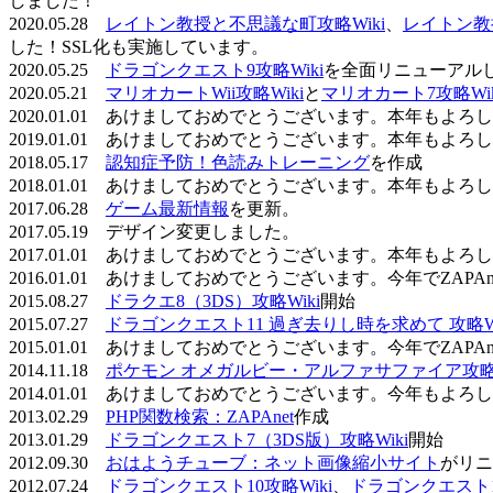
しました！
2020.05.28
レイトン教授と不思議な町攻略Wiki
、
レイトン教
した！SSL化も実施しています。
2020.05.25
ドラゴンクエスト9攻略Wiki
を全面リニューアル
2020.05.21
マリオカートWii攻略Wiki
と
マリオカート7攻略Wik
2020.01.01 あけましておめでとうございます。本年もよ
2019.01.01 あけましておめでとうございます。本年もよ
2018.05.17
認知症予防！色読みトレーニング
を作成
2018.01.01 あけましておめでとうございます。本年もよ
2017.06.28
ゲーム最新情報
を更新。
2017.05.19 デザイン変更しました。
2017.01.01 あけましておめでとうございます。本年もよ
2016.01.01 あけましておめでとうございます。今年でZAP
2015.08.27
ドラクエ8（3DS）攻略Wiki
開始
2015.07.27
ドラゴンクエスト11 過ぎ去りし時を求めて 攻略Wi
2015.01.01 あけましておめでとうございます。今年でZAP
2014.11.18
ポケモン オメガルビー・アルファサファイア攻略W
2014.01.01 あけましておめでとうございます。今年もよ
2013.02.29
PHP関数検索：ZAPAnet
作成
2013.01.29
ドラゴンクエスト7（3DS版）攻略Wiki
開始
2012.09.30
おはようチューブ：ネット画像縮小サイト
がリニ
2012.07.24
ドラゴンクエスト10攻略Wiki
、
ドラゴンクエスト11