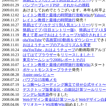
2009.02.07
簡易はてブ (カテゴリ別注目エントリー)
リリース
2009.01.29
バンブーブレードPSP それからの挑戦
2009.01.01 あけましておめでとうございます。本年も何
2008.12.02
レイトン教授と最後の時間旅行攻略Wiki
が
Yaho
2008.11.27
レイトン教授と最後の時間旅行
発売！
2008.10.27
簡易はてブ (カテゴリ別人気エントリー)
リリース
2008.11.26
簡易はてブ (注目エントリー版)
、
簡易はてブ (人
2008.11.19
教えて君.netでおはようチューブが紹介されまし
2008.11.18
ohaYouTube
で
高画質HD動画をダウンロード
でき
2008.11.01
おはようチューブのアルゴリズムを変更
2008.10.24
ohaYouTube - おはようチューブ
の動画取得アルゴ
2008.10.23
はてはてブラウザー
を
リリースしました！
2008.10.10
東京ゲームショウ2008レポートその1
2008.10.07
レイトン教授と最後の時間旅行攻略Wiki
スタート
2008.09.13
ポケットモンスタープラチナ
発売！
2008.08.28
Aspire oneレビュー
2008.07.24
パワプロ15攻略メモ
2008.07.19
レコ腕〜レコーディング腕立て伏せ公式サイト〜
2008.06.12
デスクトップ版黄金比・白銀比計算ツールリリー
2008.06.10
ツンデレ知恵袋
作りました
2008.06.08
Webデザイン黄金比計算ツール
と
Webデザイン
2008.04.06
マリオカートWii攻略Wiki
始めました！