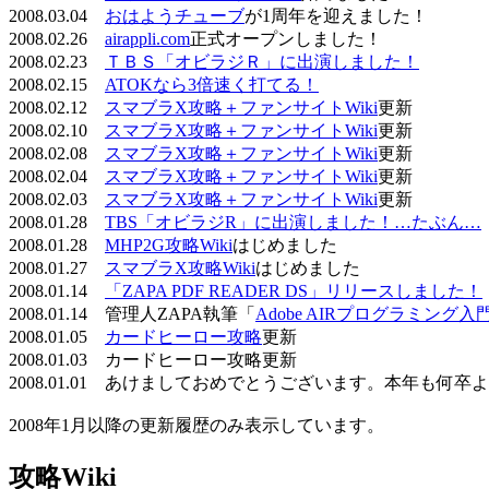
2008.03.04
おはようチューブ
が1周年を迎えました！
2008.02.26
airappli.com
正式オープンしました！
2008.02.23
ＴＢＳ「オビラジＲ」に出演しました！
2008.02.15
ATOKなら3倍速く打てる！
2008.02.12
スマブラX攻略＋ファンサイトWiki
更新
2008.02.10
スマブラX攻略＋ファンサイトWiki
更新
2008.02.08
スマブラX攻略＋ファンサイトWiki
更新
2008.02.04
スマブラX攻略＋ファンサイトWiki
更新
2008.02.03
スマブラX攻略＋ファンサイトWiki
更新
2008.01.28
TBS「オビラジR」に出演しました！…たぶん…
2008.01.28
MHP2G攻略Wiki
はじめました
2008.01.27
スマブラX攻略Wiki
はじめました
2008.01.14
「ZAPA PDF READER DS」リリースしました！
2008.01.14 管理人ZAPA執筆「
Adobe AIRプログラミング入
2008.01.05
カードヒーロー攻略
更新
2008.01.03 カードヒーロー攻略更新
2008.01.01 あけましておめでとうございます。本年も何
2008年1月以降の更新履歴のみ表示しています。
攻略Wiki