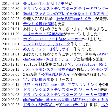
2012.07.23
楽天kobo Touch活用メモ
開始
2012.05.30
ドラゴンクエストモンスターズ テリーのワンダーラ
2012.04.10
簡単にファミコンのプレイ画像を入手する方法（
2012.02.23 管理人ZAPA執筆「
わかる!iPhoneカメラ
」が発売
2012.01.11
デジカメ最新情報
を更新
2012.01.01 あけましておめでとうございます。今年もよ
2011.11.29
マリオカート7攻略Wiki
がオープンしました！
2011.06.03
ホビロン パスワード強化メーカー
作りました。
2011.06.01
チンチロリン シミュレータ
作りました。
2011.05.27
めんまフォントお試しサイト
作りました。
2011.01.01 あけましておめでとうございます。今年も
ZAPA
2010.12.18
ohaYouTube - おはようチューブ
に新機能を追加。
2010.12.13 YouTube仕様変更に合わせて、
ohaYouTube -
2010.09.13
ポケットモンスター攻略Wiki
を移転。
ポケモンブ
2010.08.05 ZAPA著「
公開API活用ガイド
が発売されました
2010.08.08
ツンデレ抽選器
をリリース！
2010.06.12
無料・有料のiPhone・iPadアプリランキング
を公
2010.04.28
ドラゴンクエストモンスターズ ジョーカー2
発売
2010.04.08
ドラゴンクエストモンスターズ ジョーカー2攻略Wi
2010.03.08
ohaYouTube - 動画から音楽（MP3)だけ抽出する
2010.02.23
ドラクエ6攻略Wiki
が
Yahoo!カテゴリ
に掲載。
ポ