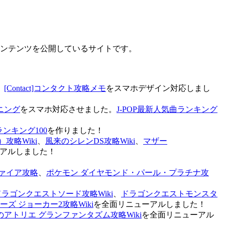
なコンテンツを公開しているサイトです。
、
[Contact]コンタクト攻略メモ
をスマホデザイン対応しまし
ニング
をスマホ対応させました。
J-POP最新人気曲ランキング
ランキング100
を作りました！
攻略Wiki
、
風来のシレンDS攻略Wiki
、
マザー
アルしました！
ァイア攻略
、
ポケモン ダイヤモンド・パール・プラチナ攻
ドラゴンクエストソード攻略Wiki
、
ドラゴンクエストモンスタ
ズ ジョーカー2攻略Wiki
を全面リニューアルしました！
のアトリエ グランファンタズム攻略Wiki
を全面リニューアル