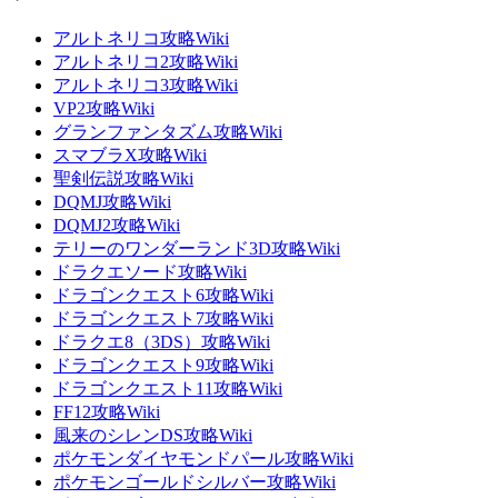
アルトネリコ攻略Wiki
アルトネリコ2攻略Wiki
アルトネリコ3攻略Wiki
VP2攻略Wiki
グランファンタズム攻略Wiki
スマブラX攻略Wiki
聖剣伝説攻略Wiki
DQMJ攻略Wiki
DQMJ2攻略Wiki
テリーのワンダーランド3D攻略Wiki
ドラクエソード攻略Wiki
ドラゴンクエスト6攻略Wiki
ドラゴンクエスト7攻略Wiki
ドラクエ8（3DS）攻略Wiki
ドラゴンクエスト9攻略Wiki
ドラゴンクエスト11攻略Wiki
FF12攻略Wiki
風来のシレンDS攻略Wiki
ポケモンダイヤモンドパール攻略Wiki
ポケモンゴールドシルバー攻略Wiki