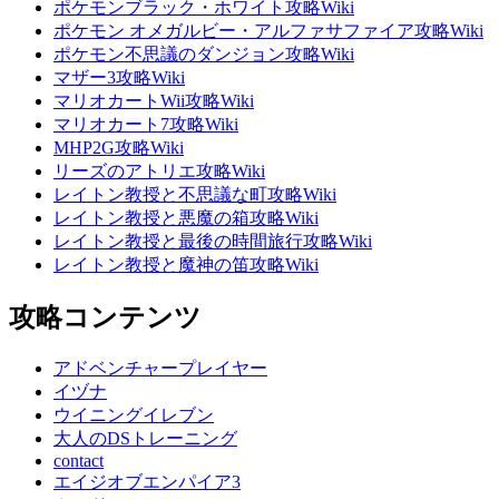
ポケモンブラック・ホワイト攻略Wiki
ポケモン オメガルビー・アルファサファイア攻略Wiki
ポケモン不思議のダンジョン攻略Wiki
マザー3攻略Wiki
マリオカートWii攻略Wiki
マリオカート7攻略Wiki
MHP2G攻略Wiki
リーズのアトリエ攻略Wiki
レイトン教授と不思議な町攻略Wiki
レイトン教授と悪魔の箱攻略Wiki
レイトン教授と最後の時間旅行攻略Wiki
レイトン教授と魔神の笛攻略Wiki
攻略コンテンツ
アドベンチャープレイヤー
イヅナ
ウイニングイレブン
大人のDSトレーニング
contact
エイジオブエンパイア3