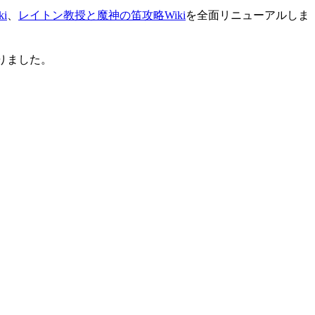
i
、
レイトン教授と魔神の笛攻略Wiki
を全面リニューアルしま
りました。