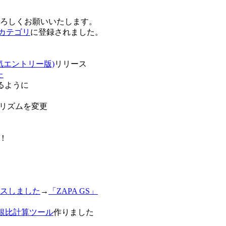
卒よろしくお願いいたします。
o!カテゴリ
に登録されました。
気エントリー版)
リリース
た
るように
リズムを変更
！
スしました
→
「ZAPA GS」
白銀比計算ツール
作りました