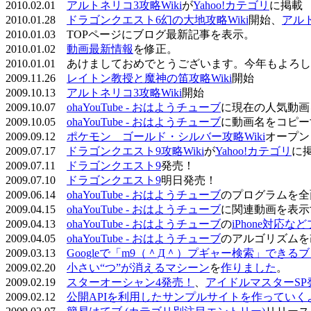
2010.02.01
アルトネリコ3攻略Wiki
が
Yahoo!カテゴリ
に掲載
2010.01.28
ドラゴンクエスト6幻の大地攻略Wiki
開始、
アル
2010.01.03 TOPページにブログ最新記事を表示。
2010.01.02
動画最新情報
を修正。
2010.01.01 あけましておめでとうございます。今年もよ
2009.11.26
レイトン教授と魔神の笛攻略Wiki
開始
2009.10.13
アルトネリコ3攻略Wiki
開始
2009.10.07
ohaYouTube - おはようチューブ
に現在の人気動画
2009.10.05
ohaYouTube - おはようチューブ
に動画名をコピー
2009.09.12
ポケモン ゴールド・シルバー攻略Wiki
オープン
2009.07.17
ドラゴンクエスト9攻略Wiki
が
Yahoo!カテゴリ
に
2009.07.11
ドラゴンクエスト9
発売！
2009.07.10
ドラゴンクエスト9
明日発売！
2009.06.14
ohaYouTube - おはようチューブ
のプログラムを全
2009.04.15
ohaYouTube - おはようチューブ
に関連動画を表示
2009.04.13
ohaYouTube - おはようチューブ
の
iPhone対応
2009.04.05
ohaYouTube - おはようチューブ
のアルゴリズムを
2009.03.13
Googleで「m9（＾Д＾）プギャー検索」できる
2009.02.20
小さい“つ”が消えるマシーン
を
作りました
。
2009.02.19
スターオーシャン4発売！
、
アイドルマスターSP
2009.02.12
公開APIを利用したサンプルサイトを作っていく