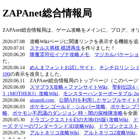
ZAPAnet総合情報局
ZAPAnet総合情報局は、ゲーム攻略をメインに、ブログ、
2020.07.08 攻略Wikiページに関連リンクを表示する機能
2020.07.01
ステルス将棋 棋譜再生
を作りました！
2020.06.20
降魔霊符伝イヅナ攻略メモ
、
マジカルバケーショ
た。
2020.06.14
めんまフォントお試しサイト
、
チンチロリン シ
100
の表示を改良しました。
2020.06.11 ZAPAnet総合情報局のトップページ（こ
2020.06.09
スマブラX攻略＋ファンサイトWiki
、
聖剣伝説4・D
3（MOTHER3）攻略Wiki
、
モンスターハンターポータブル 2nd 
2020.06.04
airappli.com
、
公開APIを利用したサンプルサイト
2020.06.03
ポケモン ゴールド・シルバー攻略
、
ポケモン ブ
略
、
ポケモン不思議のダンジョン 時・闇の探検隊攻略
を全面
2020.05.30
ドラゴンクエスト6 幻の大地(DS版) 攻略Wiki
、
ド
ーズ テリーのワンダーランド3D攻略Wiki
、
ドラゴンクエストモ
2020.05.29
アルトネリコ攻略Wiki
、
アルトネリコ2攻略Wiki