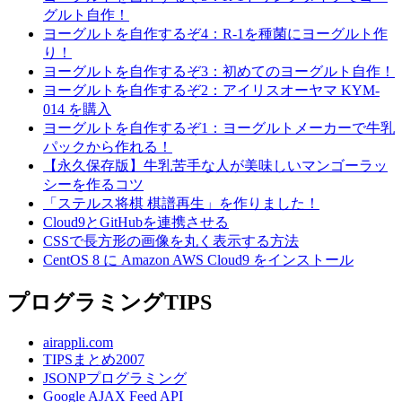
グルト自作！
ヨーグルトを自作するぞ4：R-1を種菌にヨーグルト作
り！
ヨーグルトを自作するぞ3：初めてのヨーグルト自作！
ヨーグルトを自作するぞ2：アイリスオーヤマ KYM-
014 を購入
ヨーグルトを自作するぞ1：ヨーグルトメーカーで牛乳
パックから作れる！
【永久保存版】牛乳苦手な人が美味しいマンゴーラッ
シーを作るコツ
「ステルス将棋 棋譜再生」を作りました！
Cloud9とGitHubを連携させる
CSSで長方形の画像を丸く表示する方法
CentOS 8 に Amazon AWS Cloud9 をインストール
プログラミングTIPS
airappli.com
TIPSまとめ2007
JSONPプログラミング
Google AJAX Feed API