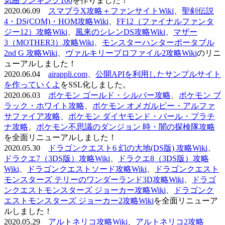
気曲ランキング100
を作りました！
2020.06.09
スマブラX攻略＋ファンサイトWiki
、
聖剣伝説
4・DS(COM)・HOM攻略Wiki
、
FF12（ファイナルファンタ
ジー12）攻略Wiki
、
風来のシレンDS攻略Wiki
、
マザー
3（MOTHER3）攻略Wiki
、
モンスターハンターポータブル
2nd G 攻略Wiki
、
ヴァルキリープロファイル2攻略Wiki
のリニ
ューアルしました！
2020.06.04
airappli.com
、
公開APIを利用したサンプルサイト
を作っていくよ
をSSL化しました。
2020.06.03
ポケモン ゴールド・シルバー攻略
、
ポケモン ブ
ラック・ホワイト攻略
、
ポケモン オメガルビー・アルファ
サファイア攻略
、
ポケモン ダイヤモンド・パール・プラチ
ナ攻略
、
ポケモン不思議のダンジョン 時・闇の探検隊攻略
を全面リニューアルしました！
2020.05.30
ドラゴンクエスト6 幻の大地(DS版) 攻略Wiki
、
ドラクエ7（3DS版）攻略Wiki
、
ドラクエ8（3DS版）攻略
Wiki
、
ドラゴンクエストソード攻略Wiki
、
ドラゴンクエスト
モンスターズ テリーのワンダーランド3D攻略Wiki
、
ドラゴ
ンクエストモンスターズ ジョーカー攻略Wiki
、
ドラゴンク
エストモンスターズ ジョーカー2攻略Wiki
を全面リニューア
ルしました！
2020.05.29
アルトネリコ攻略Wiki
、
アルトネリコ2攻略