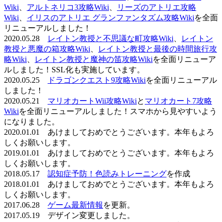
Wiki
、
アルトネリコ3攻略Wiki
、
リーズのアトリエ攻略
Wiki
、
イリスのアトリエ グランファンタズム攻略Wiki
を全面
リニューアルしました！
2020.05.28
レイトン教授と不思議な町攻略Wiki
、
レイトン
教授と悪魔の箱攻略Wiki
、
レイトン教授と最後の時間旅行攻
略Wiki
、
レイトン教授と魔神の笛攻略Wiki
を全面リニューア
ルしました！SSL化も実施しています。
2020.05.25
ドラゴンクエスト9攻略Wiki
を全面リニューアル
しました！
2020.05.21
マリオカートWii攻略Wiki
と
マリオカート7攻略
Wiki
を全面リニューアルしました！スマホから見やすいよう
になりました。
2020.01.01 あけましておめでとうございます。本年もよろ
しくお願いします。
2019.01.01 あけましておめでとうございます。本年もよろ
しくお願いします。
2018.05.17
認知症予防！色読みトレーニング
を作成
2018.01.01 あけましておめでとうございます。本年もよろ
しくお願いします。
2017.06.28
ゲーム最新情報
を更新。
2017.05.19 デザイン変更しました。