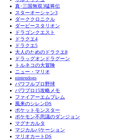
真･三国無双3猛将伝
スターオーシャン3
ダーククロニクル
ダービースタリオン
ドラゴンクエスト
ドラクエ4
ドラクエ5
大人のためのドラクエ8
ドラッグオンドラグーン
トルネコの大冒険
ニュー・マリオ
nintendogs
パワフルプロ野球
パワプロ15攻略メモ
ファイアーエムブレム
風来のシレンDS
ポケットモンスター
ポケモン不思議のダンジョン
マグナカルタ
マジカルバケーション
マリオカートDS