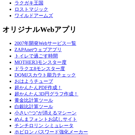
ラクガキ王国
ロストマジック
ワイルドアームズ
オリジナルWebアプリ
2007年開発Webサービス一覧
ZAPAnetウェブアプリ
トイレで過ごす時間
MOTHER3モンスター度
ドラクエ8モンスター度
DQMJスカウト能力チェック
おはようチューブ
超かんたんPDF作成！
超かんたん3D円グラフ作成！
黄金比計算ツール
白銀比計算ツール
小さい“つ”が消えるマシーン
めんまフォントお試しサイト
チンチロリン シミュレータ
ホビロン パスワード強化メーカー