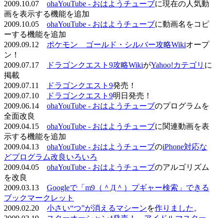
2009.10.07
ohaYouTube - おはようチューブ
に現在の人気動
画を表示する機能を追加
2009.10.05
ohaYouTube - おはようチューブ
に動画名をコピ
ーする機能を追加
2009.09.12
ポケモン ゴールド・シルバー攻略Wiki
オープ
ン！
2009.07.17
ドラゴンクエスト9攻略Wiki
が
Yahoo!カテゴリ
に
掲載
2009.07.11
ドラゴンクエスト9
発売！
2009.07.10
ドラゴンクエスト9
明日発売！
2009.06.14
ohaYouTube - おはようチューブ
のプログラムを
全面改良
2009.04.15
ohaYouTube - おはようチューブ
に関連動画を表
示する機能を追加
2009.04.13
ohaYouTube - おはようチューブ
の
iPhone対応な
どプログラム改良いろいろ
2009.04.05
ohaYouTube - おはようチューブ
のアルゴリズム
を改良
2009.03.13
Googleで「m9（＾Д＾）プギャー検索」できる
ブックマークレット
2009.02.20
小さい“つ”が消えるマシーン
を
作りました
。