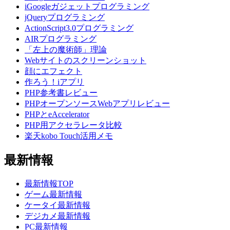
iGoogleガジェットプログラミング
jQueryプログラミング
ActionScript3.0プログラミング
AIRプログラミング
「左上の魔術師」理論
Webサイトのスクリーンショット
顔にエフェクト
作ろう！iアプリ
PHP参考書レビュー
PHPオープンソースWebアプリレビュー
PHPとeAccelerator
PHP用アクセラレータ比較
楽天kobo Touch活用メモ
最新情報
最新情報TOP
ゲーム最新情報
ケータイ最新情報
デジカメ最新情報
PC最新情報