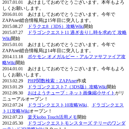
2017.01.01 あけましておめでとうございます。本年もよろ
しくお願いします。
2016.01.01 あけましておめでとうございます。今年で
ZAPAnet総合情報局は15年目に突入します。
2015.08.27
ドラクエ8（3DS）攻略Wiki
開始
2015.07.27
ドラゴンクエスト11 過ぎ去りし時を求めて 攻略
Wiki
開始
2015.01.01 あけましておめでとうございます。今年で
ZAPAnet総合情報局は14年目に突入します。
2014.11.18
ポケモン オメガルビー・アルファサファイア攻
略Wiki
開始
2014.01.01 あけましておめでとうございます。今年もよろ
しくお願いします。
2013.02.29
PHP関数検索：ZAPAnet
作成
2013.01.29
ドラゴンクエスト7（3DS版）攻略Wiki
開始
2012.09.30
おはようチューブ：ネット画像縮小サイト
がリ
ニューアルオープン！
2012.07.24
ドラゴンクエスト10攻略Wiki
、
ドラゴンクエス
ト11攻略Wiki
オープン！
2012.07.23
楽天kobo Touch活用メモ
開始
2012.05.30
ドラゴンクエストモンスターズ テリーのワンダ