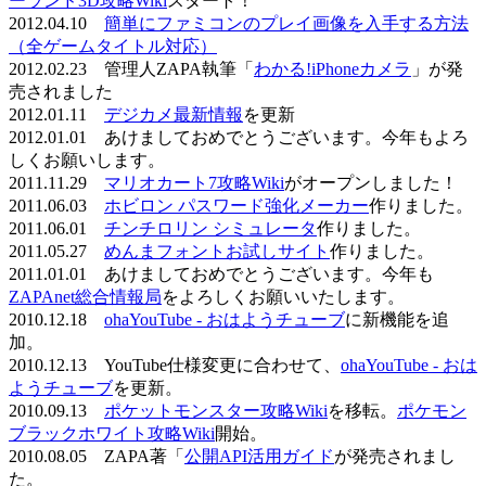
ーランド3D攻略Wiki
スタート！
2012.04.10
簡単にファミコンのプレイ画像を入手する方法
（全ゲームタイトル対応）
2012.02.23 管理人ZAPA執筆「
わかる!iPhoneカメラ
」が発
売されました
2012.01.11
デジカメ最新情報
を更新
2012.01.01 あけましておめでとうございます。今年もよろ
しくお願いします。
2011.11.29
マリオカート7攻略Wiki
がオープンしました！
2011.06.03
ホビロン パスワード強化メーカー
作りました。
2011.06.01
チンチロリン シミュレータ
作りました。
2011.05.27
めんまフォントお試しサイト
作りました。
2011.01.01 あけましておめでとうございます。今年も
ZAPAnet総合情報局
をよろしくお願いいたします。
2010.12.18
ohaYouTube - おはようチューブ
に新機能を追
加。
2010.12.13 YouTube仕様変更に合わせて、
ohaYouTube - おは
ようチューブ
を更新。
2010.09.13
ポケットモンスター攻略Wiki
を移転。
ポケモン
ブラックホワイト攻略Wiki
開始。
2010.08.05 ZAPA著「
公開API活用ガイド
が発売されまし
た。