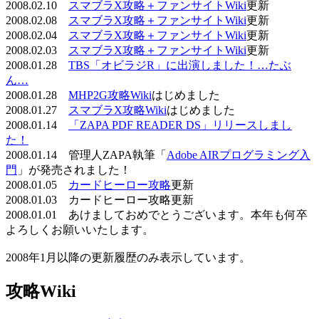
2008.02.10
スマブラX攻略＋ファンサイトWiki
更新
2008.02.08
スマブラX攻略＋ファンサイトWiki
更新
2008.02.04
スマブラX攻略＋ファンサイトWiki
更新
2008.02.03
スマブラX攻略＋ファンサイトWiki
更新
2008.01.28
TBS「オビラジR」に出演しました！…たぶ
ん…
2008.01.28
MHP2G攻略Wiki
はじめました
2008.01.27
スマブラX攻略Wiki
はじめました
2008.01.14
「ZAPA PDF READER DS」リリースしまし
た！
2008.01.14 管理人ZAPA執筆「
Adobe AIRプログラミング入
門
」が発売されました！
2008.01.05
カードヒーロー攻略
更新
2008.01.03 カードヒーロー攻略更新
2008.01.01 あけましておめでとうございます。本年も何卒
よろしくお願いいたします。
2008年1月以降の更新履歴のみ表示しています。
攻略Wiki