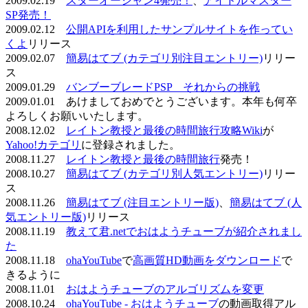
2009.02.19
スターオーシャン4発売！
、
アイドルマスター
SP発売！
2009.02.12
公開APIを利用したサンプルサイトを作ってい
くよ
リリース
2009.02.07
簡易はてブ (カテゴリ別注目エントリー)
リリー
ス
2009.01.29
バンブーブレードPSP それからの挑戦
2009.01.01 あけましておめでとうございます。本年も何卒
よろしくお願いいたします。
2008.12.02
レイトン教授と最後の時間旅行攻略Wiki
が
Yahoo!カテゴリ
に登録されました。
2008.11.27
レイトン教授と最後の時間旅行
発売！
2008.10.27
簡易はてブ (カテゴリ別人気エントリー)
リリー
ス
2008.11.26
簡易はてブ (注目エントリー版)
、
簡易はてブ (人
気エントリー版)
リリース
2008.11.19
教えて君.netでおはようチューブが紹介されまし
た
2008.11.18
ohaYouTube
で
高画質HD動画をダウンロード
で
きるように
2008.11.01
おはようチューブのアルゴリズムを変更
2008.10.24
ohaYouTube - おはようチューブ
の動画取得アル