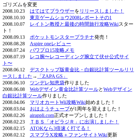
ゴリズムを変更
2008.10.23
はてはてブラウザー
を
リリースしました！
2008.10.10
東京ゲームショウ2008レポートその1
2008.10.07
レイトン教授と最後の時間旅行攻略Wiki
スター
ト！
2008.09.13
ポケットモンスタープラチナ
発売！
2008.08.28
Aspire oneレビュー
2008.07.24
パワプロ15攻略メモ
2008.07.19
レコ腕〜レコーディング腕立て伏せ公式サイ
ト〜
2008.06.12
デスクトップ版黄金比・白銀比計算ツールリリ
ースしました
→
「ZAPA GS」
2008.06.10
ツンデレ知恵袋
作りました
2008.06.08
Webデザイン黄金比計算ツール
と
Webデザイン
白銀比計算ツール
作りました
2008.04.06
マリオカートWii攻略Wiki
始めました！
2008.03.04
おはようチューブ
が1周年を迎えました！
2008.02.26
airappli.com
正式オープンしました！
2008.02.23
ＴＢＳ「オビラジＲ」に出演しました！
2008.02.15
ATOKなら3倍速く打てる！
2008.02.12
スマブラX攻略＋ファンサイトWiki
更新