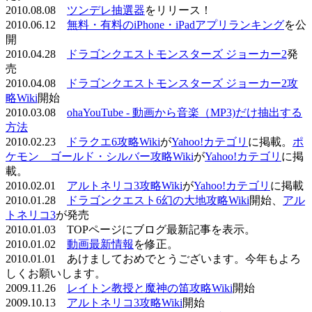
2010.08.08
ツンデレ抽選器
をリリース！
2010.06.12
無料・有料のiPhone・iPadアプリランキング
を公
開
2010.04.28
ドラゴンクエストモンスターズ ジョーカー2
発
売
2010.04.08
ドラゴンクエストモンスターズ ジョーカー2攻
略Wiki
開始
2010.03.08
ohaYouTube - 動画から音楽（MP3)だけ抽出する
方法
2010.02.23
ドラクエ6攻略Wiki
が
Yahoo!カテゴリ
に掲載。
ポ
ケモン ゴールド・シルバー攻略Wiki
が
Yahoo!カテゴリ
に掲
載。
2010.02.01
アルトネリコ3攻略Wiki
が
Yahoo!カテゴリ
に掲載
2010.01.28
ドラゴンクエスト6幻の大地攻略Wiki
開始、
アル
トネリコ3
が発売
2010.01.03 TOPページにブログ最新記事を表示。
2010.01.02
動画最新情報
を修正。
2010.01.01 あけましておめでとうございます。今年もよろ
しくお願いします。
2009.11.26
レイトン教授と魔神の笛攻略Wiki
開始
2009.10.13
アルトネリコ3攻略Wiki
開始