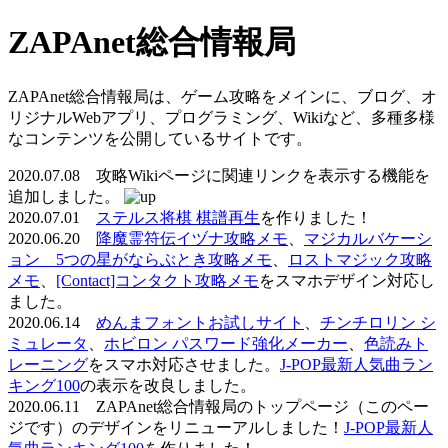
ZAPAnet総合情報局
ZAPAnet総合情報局は、ゲーム攻略をメインに、ブログ、オ
リジナルWebアプリ、プログラミング、Wikiなど、多種多様
なコンテンツを公開しているサイトです。
2020.07.08 攻略Wikiページに関連リンクを表示する機能を
追加しました。
2020.07.01
ステルス将棋 棋譜再生
を作りました！
2020.06.20
降魔霊符伝イヅナ攻略メモ
、
マジカルバケーシ
ョン 5つの星がならぶとき攻略メモ
、
ロストマジック攻略
メモ
、
[Contact]コンタクト攻略メモ
をスマホデザイン対応し
ました。
2020.06.14
めんまフォントお試しサイト
、
チンチロリン シ
ミュレータ
、
ホビロン パスワード強化メーカー
、
色読みト
レーニング
をスマホ対応させました。
J-POP最新人気曲ラン
キング100
の表示を改良しました。
2020.06.11 ZAPAnet総合情報局のトップページ（このペー
ジです）のデザインをリニューアルしました！
J-POP最新人