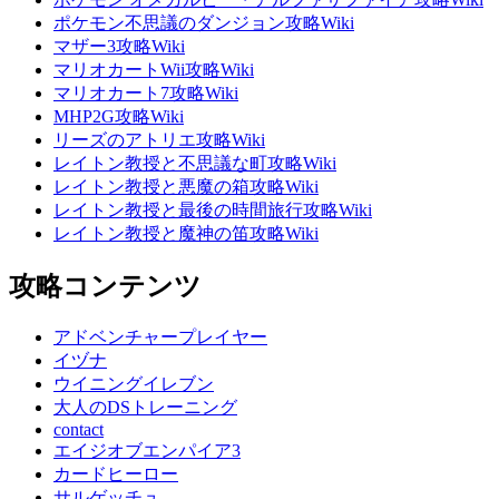
ポケモン不思議のダンジョン攻略Wiki
マザー3攻略Wiki
マリオカートWii攻略Wiki
マリオカート7攻略Wiki
MHP2G攻略Wiki
リーズのアトリエ攻略Wiki
レイトン教授と不思議な町攻略Wiki
レイトン教授と悪魔の箱攻略Wiki
レイトン教授と最後の時間旅行攻略Wiki
レイトン教授と魔神の笛攻略Wiki
攻略コンテンツ
アドベンチャープレイヤー
イヅナ
ウイニングイレブン
大人のDSトレーニング
contact
エイジオブエンパイア3
カードヒーロー
サルゲッチュ