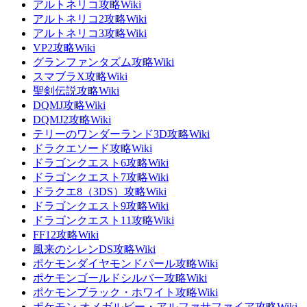
アルトネリコ攻略Wiki
アルトネリコ2攻略Wiki
アルトネリコ3攻略Wiki
VP2攻略Wiki
グランファンタズム攻略Wiki
スマブラX攻略Wiki
聖剣伝説攻略Wiki
DQMJ攻略Wiki
DQMJ2攻略Wiki
テリーのワンダーランド3D攻略Wiki
ドラクエソード攻略Wiki
ドラゴンクエスト6攻略Wiki
ドラゴンクエスト7攻略Wiki
ドラクエ8（3DS）攻略Wiki
ドラゴンクエスト9攻略Wiki
ドラゴンクエスト11攻略Wiki
FF12攻略Wiki
風来のシレンDS攻略Wiki
ポケモンダイヤモンドパール攻略Wiki
ポケモンゴールドシルバー攻略Wiki
ポケモンブラック・ホワイト攻略Wiki
ポケモン オメガルビー・アルファサファイア攻略Wiki