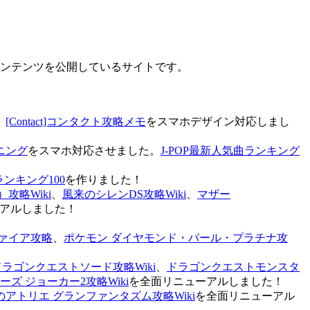
なコンテンツを公開しているサイトです。
、
[Contact]コンタクト攻略メモ
をスマホデザイン対応しまし
ニング
をスマホ対応させました。
J-POP最新人気曲ランキング
ランキング100
を作りました！
攻略Wiki
、
風来のシレンDS攻略Wiki
、
マザー
アルしました！
ァイア攻略
、
ポケモン ダイヤモンド・パール・プラチナ攻
ドラゴンクエストソード攻略Wiki
、
ドラゴンクエストモンスタ
ズ ジョーカー2攻略Wiki
を全面リニューアルしました！
のアトリエ グランファンタズム攻略Wiki
を全面リニューアル