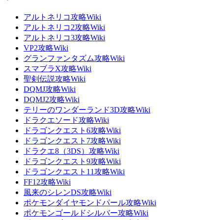
アルトネリコ攻略Wiki
アルトネリコ2攻略Wiki
アルトネリコ3攻略Wiki
VP2攻略Wiki
グランファンタズム攻略Wiki
スマブラX攻略Wiki
聖剣伝説攻略Wiki
DQMJ攻略Wiki
DQMJ2攻略Wiki
テリーのワンダーランド3D攻略Wiki
ドラクエソード攻略Wiki
ドラゴンクエスト6攻略Wiki
ドラゴンクエスト7攻略Wiki
ドラクエ8（3DS）攻略Wiki
ドラゴンクエスト9攻略Wiki
ドラゴンクエスト11攻略Wiki
FF12攻略Wiki
風来のシレンDS攻略Wiki
ポケモンダイヤモンドパール攻略Wiki
ポケモンゴールドシルバー攻略Wiki