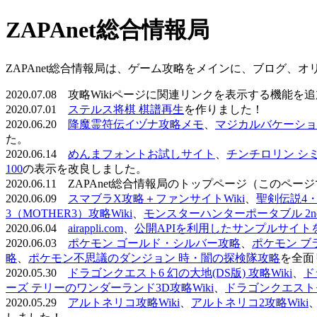
ZAPAnet総合情報局
ZAPAnet総合情報局は、ゲーム攻略をメインに、ブログ、
2020.07.08 攻略Wikiページに関連リンクを表示する機能
2020.07.01
ステルス将棋 棋譜再生
を作りました！
2020.06.20
降魔霊符伝イヅナ攻略メモ
、
マジカルバケーショ
た。
2020.06.14
めんまフォントお試しサイト
、
チンチロリン シ
100
の表示を改良しました。
2020.06.11 ZAPAnet総合情報局のトップページ（こ
2020.06.09
スマブラX攻略＋ファンサイトWiki
、
聖剣伝説4・D
3（MOTHER3）攻略Wiki
、
モンスターハンターポータブル 2nd 
2020.06.04
airappli.com
、
公開APIを利用したサンプルサイト
2020.06.03
ポケモン ゴールド・シルバー攻略
、
ポケモン ブ
略
、
ポケモン不思議のダンジョン 時・闇の探検隊攻略
を全面
2020.05.30
ドラゴンクエスト6 幻の大地(DS版) 攻略Wiki
、
ド
ーズ テリーのワンダーランド3D攻略Wiki
、
ドラゴンクエストモ
2020.05.29
アルトネリコ攻略Wiki
、
アルトネリコ2攻略Wiki