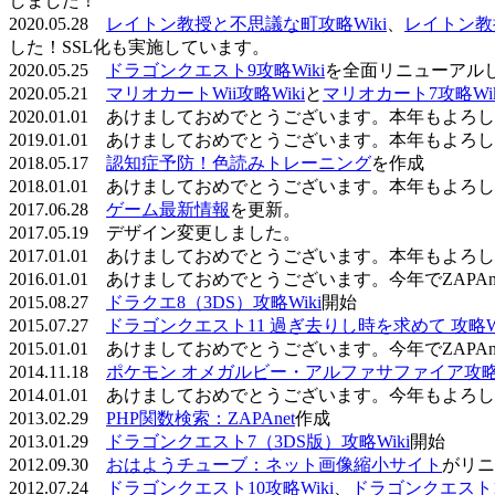
しました！
2020.05.28
レイトン教授と不思議な町攻略Wiki
、
レイトン教
した！SSL化も実施しています。
2020.05.25
ドラゴンクエスト9攻略Wiki
を全面リニューアル
2020.05.21
マリオカートWii攻略Wiki
と
マリオカート7攻略Wik
2020.01.01 あけましておめでとうございます。本年もよ
2019.01.01 あけましておめでとうございます。本年もよ
2018.05.17
認知症予防！色読みトレーニング
を作成
2018.01.01 あけましておめでとうございます。本年もよ
2017.06.28
ゲーム最新情報
を更新。
2017.05.19 デザイン変更しました。
2017.01.01 あけましておめでとうございます。本年もよ
2016.01.01 あけましておめでとうございます。今年でZAP
2015.08.27
ドラクエ8（3DS）攻略Wiki
開始
2015.07.27
ドラゴンクエスト11 過ぎ去りし時を求めて 攻略Wi
2015.01.01 あけましておめでとうございます。今年でZAP
2014.11.18
ポケモン オメガルビー・アルファサファイア攻略W
2014.01.01 あけましておめでとうございます。今年もよ
2013.02.29
PHP関数検索：ZAPAnet
作成
2013.01.29
ドラゴンクエスト7（3DS版）攻略Wiki
開始
2012.09.30
おはようチューブ：ネット画像縮小サイト
がリニ
2012.07.24
ドラゴンクエスト10攻略Wiki
、
ドラゴンクエスト11