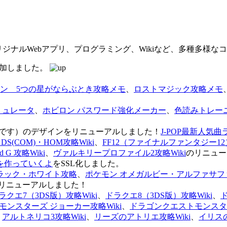
オリジナルWebアプリ、プログラミング、Wikiなど、多種多様
を追加しました。
ン 5つの星がならぶとき攻略メモ
、
ロストマジック攻略メモ
ミュレータ
、
ホビロン パスワード強化メーカー
、
色読みトレー
のページです）のデザインをリニューアルしました！
J-POP最新人気曲
S(COM)・HOM攻略Wiki
、
FF12（ファイナルファンタジー12）
G 攻略Wiki
、
ヴァルキリープロファイル2攻略Wiki
のリニュー
を作っていくよ
をSSL化しました。
ラック・ホワイト攻略
、
ポケモン オメガルビー・アルファサフ
リニューアルしました！
ラクエ7（3DS版）攻略Wiki
、
ドラクエ8（3DS版）攻略Wiki
、
ンスターズ ジョーカー攻略Wiki
、
ドラゴンクエストモンスター
、
アルトネリコ3攻略Wiki
、
リーズのアトリエ攻略Wiki
、
イリス