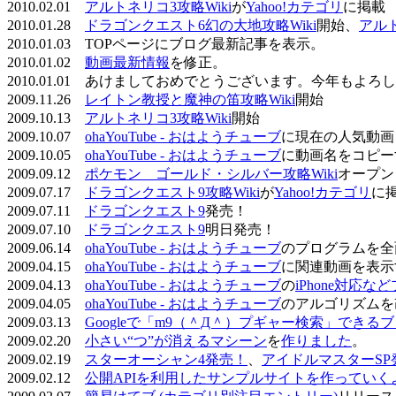
2010.02.01
アルトネリコ3攻略Wiki
が
Yahoo!カテゴリ
に掲載
2010.01.28
ドラゴンクエスト6幻の大地攻略Wiki
開始、
アル
2010.01.03 TOPページにブログ最新記事を表示。
2010.01.02
動画最新情報
を修正。
2010.01.01 あけましておめでとうございます。今年もよ
2009.11.26
レイトン教授と魔神の笛攻略Wiki
開始
2009.10.13
アルトネリコ3攻略Wiki
開始
2009.10.07
ohaYouTube - おはようチューブ
に現在の人気動画
2009.10.05
ohaYouTube - おはようチューブ
に動画名をコピー
2009.09.12
ポケモン ゴールド・シルバー攻略Wiki
オープン
2009.07.17
ドラゴンクエスト9攻略Wiki
が
Yahoo!カテゴリ
に
2009.07.11
ドラゴンクエスト9
発売！
2009.07.10
ドラゴンクエスト9
明日発売！
2009.06.14
ohaYouTube - おはようチューブ
のプログラムを全
2009.04.15
ohaYouTube - おはようチューブ
に関連動画を表示
2009.04.13
ohaYouTube - おはようチューブ
の
iPhone対応
2009.04.05
ohaYouTube - おはようチューブ
のアルゴリズムを
2009.03.13
Googleで「m9（＾Д＾）プギャー検索」できる
2009.02.20
小さい“つ”が消えるマシーン
を
作りました
。
2009.02.19
スターオーシャン4発売！
、
アイドルマスターSP
2009.02.12
公開APIを利用したサンプルサイトを作っていく