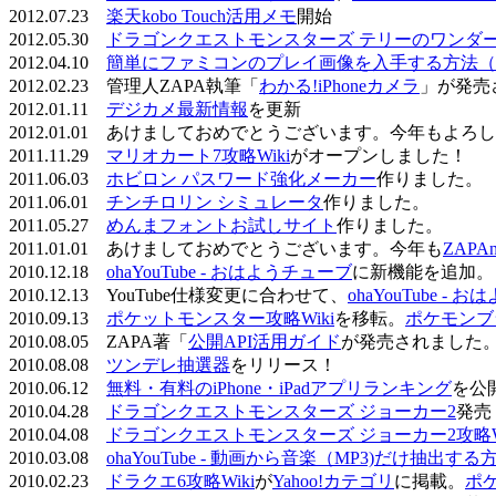
2012.07.23
楽天kobo Touch活用メモ
開始
2012.05.30
ドラゴンクエストモンスターズ テリーのワンダーラ
2012.04.10
簡単にファミコンのプレイ画像を入手する方法（
2012.02.23 管理人ZAPA執筆「
わかる!iPhoneカメラ
」が発売
2012.01.11
デジカメ最新情報
を更新
2012.01.01 あけましておめでとうございます。今年もよ
2011.11.29
マリオカート7攻略Wiki
がオープンしました！
2011.06.03
ホビロン パスワード強化メーカー
作りました。
2011.06.01
チンチロリン シミュレータ
作りました。
2011.05.27
めんまフォントお試しサイト
作りました。
2011.01.01 あけましておめでとうございます。今年も
ZAPA
2010.12.18
ohaYouTube - おはようチューブ
に新機能を追加。
2010.12.13 YouTube仕様変更に合わせて、
ohaYouTube -
2010.09.13
ポケットモンスター攻略Wiki
を移転。
ポケモンブ
2010.08.05 ZAPA著「
公開API活用ガイド
が発売されました
2010.08.08
ツンデレ抽選器
をリリース！
2010.06.12
無料・有料のiPhone・iPadアプリランキング
を公
2010.04.28
ドラゴンクエストモンスターズ ジョーカー2
発売
2010.04.08
ドラゴンクエストモンスターズ ジョーカー2攻略Wi
2010.03.08
ohaYouTube - 動画から音楽（MP3)だけ抽出する
2010.02.23
ドラクエ6攻略Wiki
が
Yahoo!カテゴリ
に掲載。
ポ