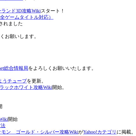
ンド3D攻略Wiki
スタート！
全ゲームタイトル対応）
されました
ろしくお願いします。
net総合情報局
をよろしくお願いいたします。
 おはようチューブ
を更新。
ラックホワイト攻略Wiki
開始。
。
開
ki
開始
方法
ケモン ゴールド・シルバー攻略Wiki
が
Yahoo!カテゴリ
に掲載。