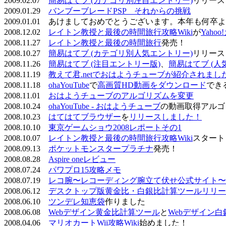
2009.02.07
簡易はてブ (カテゴリ別注目エントリー)
リリース
2009.01.29
バンブーブレードPSP それからの挑戦
2009.01.01 あけましておめでとうございます。本年も何
2008.12.02
レイトン教授と最後の時間旅行攻略Wiki
が
Yaho
2008.11.27
レイトン教授と最後の時間旅行
発売！
2008.10.27
簡易はてブ (カテゴリ別人気エントリー)
リリース
2008.11.26
簡易はてブ (注目エントリー版)
、
簡易はてブ (人
2008.11.19
教えて君.netでおはようチューブが紹介されまし
2008.11.18
ohaYouTube
で
高画質HD動画をダウンロード
でき
2008.11.01
おはようチューブのアルゴリズムを変更
2008.10.24
ohaYouTube - おはようチューブ
の動画取得アルゴ
2008.10.23
はてはてブラウザー
を
リリースしました！
2008.10.10
東京ゲームショウ2008レポートその1
2008.10.07
レイトン教授と最後の時間旅行攻略Wiki
スタート
2008.09.13
ポケットモンスタープラチナ
発売！
2008.08.28
Aspire oneレビュー
2008.07.24
パワプロ15攻略メモ
2008.07.19
レコ腕〜レコーディング腕立て伏せ公式サイト〜
2008.06.12
デスクトップ版黄金比・白銀比計算ツールリリー
2008.06.10
ツンデレ知恵袋
作りました
2008.06.08
Webデザイン黄金比計算ツール
と
Webデザイン
2008.04.06
マリオカートWii攻略Wiki
始めました！