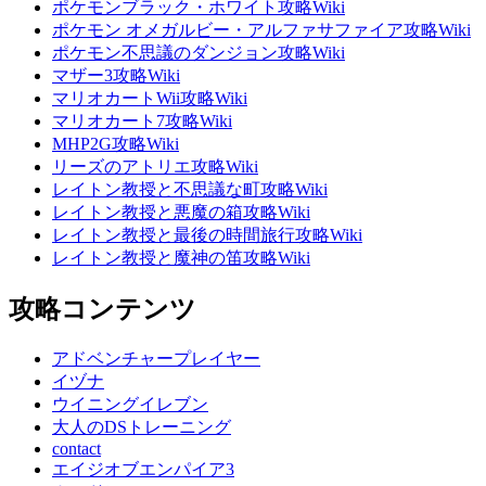
ポケモンブラック・ホワイト攻略Wiki
ポケモン オメガルビー・アルファサファイア攻略Wiki
ポケモン不思議のダンジョン攻略Wiki
マザー3攻略Wiki
マリオカートWii攻略Wiki
マリオカート7攻略Wiki
MHP2G攻略Wiki
リーズのアトリエ攻略Wiki
レイトン教授と不思議な町攻略Wiki
レイトン教授と悪魔の箱攻略Wiki
レイトン教授と最後の時間旅行攻略Wiki
レイトン教授と魔神の笛攻略Wiki
攻略コンテンツ
アドベンチャープレイヤー
イヅナ
ウイニングイレブン
大人のDSトレーニング
contact
エイジオブエンパイア3