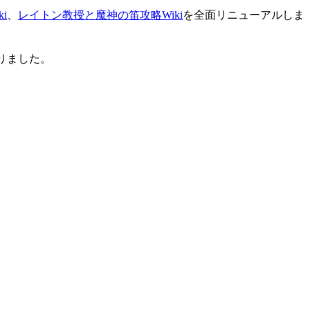
i
、
レイトン教授と魔神の笛攻略Wiki
を全面リニューアルしま
りました。