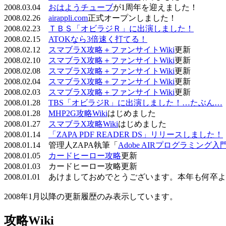
2008.03.04
おはようチューブ
が1周年を迎えました！
2008.02.26
airappli.com
正式オープンしました！
2008.02.23
ＴＢＳ「オビラジＲ」に出演しました！
2008.02.15
ATOKなら3倍速く打てる！
2008.02.12
スマブラX攻略＋ファンサイトWiki
更新
2008.02.10
スマブラX攻略＋ファンサイトWiki
更新
2008.02.08
スマブラX攻略＋ファンサイトWiki
更新
2008.02.04
スマブラX攻略＋ファンサイトWiki
更新
2008.02.03
スマブラX攻略＋ファンサイトWiki
更新
2008.01.28
TBS「オビラジR」に出演しました！…たぶん…
2008.01.28
MHP2G攻略Wiki
はじめました
2008.01.27
スマブラX攻略Wiki
はじめました
2008.01.14
「ZAPA PDF READER DS」リリースしました！
2008.01.14 管理人ZAPA執筆「
Adobe AIRプログラミング入
2008.01.05
カードヒーロー攻略
更新
2008.01.03 カードヒーロー攻略更新
2008.01.01 あけましておめでとうございます。本年も何
2008年1月以降の更新履歴のみ表示しています。
攻略Wiki