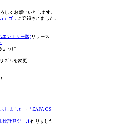
卒よろしくお願いいたします。
o!カテゴリ
に登録されました。
気エントリー版)
リリース
た
るように
リズムを変更
！
スしました
→
「ZAPA GS」
白銀比計算ツール
作りました