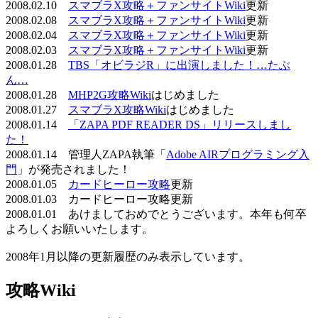
2008.02.10
スマブラX攻略＋ファンサイトWiki
更新
2008.02.08
スマブラX攻略＋ファンサイトWiki
更新
2008.02.04
スマブラX攻略＋ファンサイトWiki
更新
2008.02.03
スマブラX攻略＋ファンサイトWiki
更新
2008.01.28
TBS「オビラジR」に出演しました！…たぶ
ん…
2008.01.28
MHP2G攻略Wiki
はじめました
2008.01.27
スマブラX攻略Wiki
はじめました
2008.01.14
「ZAPA PDF READER DS」リリースしまし
た！
2008.01.14 管理人ZAPA執筆「
Adobe AIRプログラミング入
門
」が発売されました！
2008.01.05
カードヒーロー攻略
更新
2008.01.03 カードヒーロー攻略更新
2008.01.01 あけましておめでとうございます。本年も何卒
よろしくお願いいたします。
2008年1月以降の更新履歴のみ表示しています。
攻略Wiki