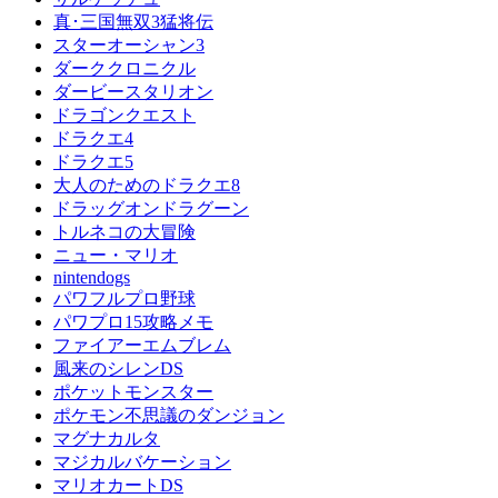
真･三国無双3猛将伝
スターオーシャン3
ダーククロニクル
ダービースタリオン
ドラゴンクエスト
ドラクエ4
ドラクエ5
大人のためのドラクエ8
ドラッグオンドラグーン
トルネコの大冒険
ニュー・マリオ
nintendogs
パワフルプロ野球
パワプロ15攻略メモ
ファイアーエムブレム
風来のシレンDS
ポケットモンスター
ポケモン不思議のダンジョン
マグナカルタ
マジカルバケーション
マリオカートDS