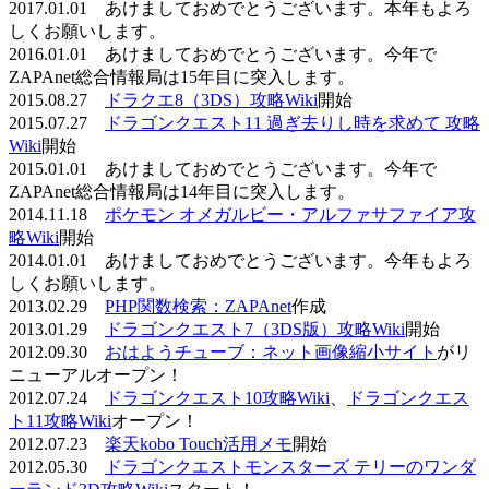
2017.01.01 あけましておめでとうございます。本年もよろ
しくお願いします。
2016.01.01 あけましておめでとうございます。今年で
ZAPAnet総合情報局は15年目に突入します。
2015.08.27
ドラクエ8（3DS）攻略Wiki
開始
2015.07.27
ドラゴンクエスト11 過ぎ去りし時を求めて 攻略
Wiki
開始
2015.01.01 あけましておめでとうございます。今年で
ZAPAnet総合情報局は14年目に突入します。
2014.11.18
ポケモン オメガルビー・アルファサファイア攻
略Wiki
開始
2014.01.01 あけましておめでとうございます。今年もよろ
しくお願いします。
2013.02.29
PHP関数検索：ZAPAnet
作成
2013.01.29
ドラゴンクエスト7（3DS版）攻略Wiki
開始
2012.09.30
おはようチューブ：ネット画像縮小サイト
がリ
ニューアルオープン！
2012.07.24
ドラゴンクエスト10攻略Wiki
、
ドラゴンクエス
ト11攻略Wiki
オープン！
2012.07.23
楽天kobo Touch活用メモ
開始
2012.05.30
ドラゴンクエストモンスターズ テリーのワンダ