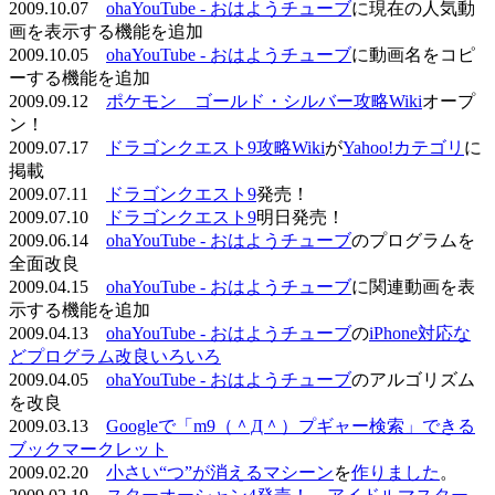
2009.10.07
ohaYouTube - おはようチューブ
に現在の人気動
画を表示する機能を追加
2009.10.05
ohaYouTube - おはようチューブ
に動画名をコピ
ーする機能を追加
2009.09.12
ポケモン ゴールド・シルバー攻略Wiki
オープ
ン！
2009.07.17
ドラゴンクエスト9攻略Wiki
が
Yahoo!カテゴリ
に
掲載
2009.07.11
ドラゴンクエスト9
発売！
2009.07.10
ドラゴンクエスト9
明日発売！
2009.06.14
ohaYouTube - おはようチューブ
のプログラムを
全面改良
2009.04.15
ohaYouTube - おはようチューブ
に関連動画を表
示する機能を追加
2009.04.13
ohaYouTube - おはようチューブ
の
iPhone対応な
どプログラム改良いろいろ
2009.04.05
ohaYouTube - おはようチューブ
のアルゴリズム
を改良
2009.03.13
Googleで「m9（＾Д＾）プギャー検索」できる
ブックマークレット
2009.02.20
小さい“つ”が消えるマシーン
を
作りました
。