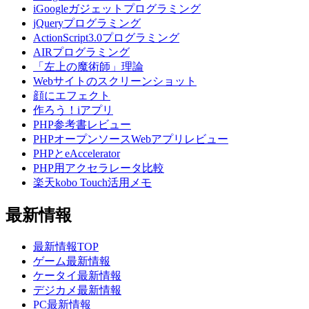
iGoogleガジェットプログラミング
jQueryプログラミング
ActionScript3.0プログラミング
AIRプログラミング
「左上の魔術師」理論
Webサイトのスクリーンショット
顔にエフェクト
作ろう！iアプリ
PHP参考書レビュー
PHPオープンソースWebアプリレビュー
PHPとeAccelerator
PHP用アクセラレータ比較
楽天kobo Touch活用メモ
最新情報
最新情報TOP
ゲーム最新情報
ケータイ最新情報
デジカメ最新情報
PC最新情報