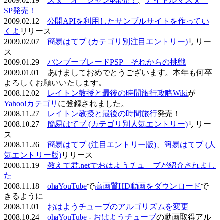
2009.02.19
スターオーシャン4発売！
、
アイドルマスター
SP発売！
2009.02.12
公開APIを利用したサンプルサイトを作ってい
くよ
リリース
2009.02.07
簡易はてブ (カテゴリ別注目エントリー)
リリー
ス
2009.01.29
バンブーブレードPSP それからの挑戦
2009.01.01 あけましておめでとうございます。本年も何卒
よろしくお願いいたします。
2008.12.02
レイトン教授と最後の時間旅行攻略Wiki
が
Yahoo!カテゴリ
に登録されました。
2008.11.27
レイトン教授と最後の時間旅行
発売！
2008.10.27
簡易はてブ (カテゴリ別人気エントリー)
リリー
ス
2008.11.26
簡易はてブ (注目エントリー版)
、
簡易はてブ (人
気エントリー版)
リリース
2008.11.19
教えて君.netでおはようチューブが紹介されまし
た
2008.11.18
ohaYouTube
で
高画質HD動画をダウンロード
で
きるように
2008.11.01
おはようチューブのアルゴリズムを変更
2008.10.24
ohaYouTube - おはようチューブ
の動画取得アル