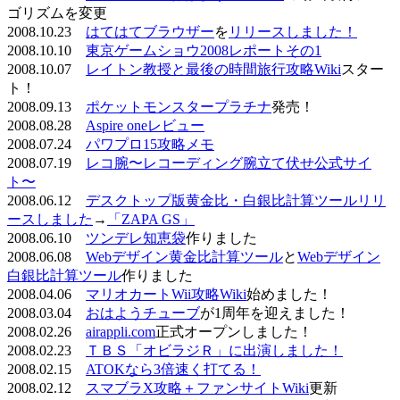
ゴリズムを変更
2008.10.23
はてはてブラウザー
を
リリースしました！
2008.10.10
東京ゲームショウ2008レポートその1
2008.10.07
レイトン教授と最後の時間旅行攻略Wiki
スター
ト！
2008.09.13
ポケットモンスタープラチナ
発売！
2008.08.28
Aspire oneレビュー
2008.07.24
パワプロ15攻略メモ
2008.07.19
レコ腕〜レコーディング腕立て伏せ公式サイ
ト〜
2008.06.12
デスクトップ版黄金比・白銀比計算ツールリリ
ースしました
→
「ZAPA GS」
2008.06.10
ツンデレ知恵袋
作りました
2008.06.08
Webデザイン黄金比計算ツール
と
Webデザイン
白銀比計算ツール
作りました
2008.04.06
マリオカートWii攻略Wiki
始めました！
2008.03.04
おはようチューブ
が1周年を迎えました！
2008.02.26
airappli.com
正式オープンしました！
2008.02.23
ＴＢＳ「オビラジＲ」に出演しました！
2008.02.15
ATOKなら3倍速く打てる！
2008.02.12
スマブラX攻略＋ファンサイトWiki
更新