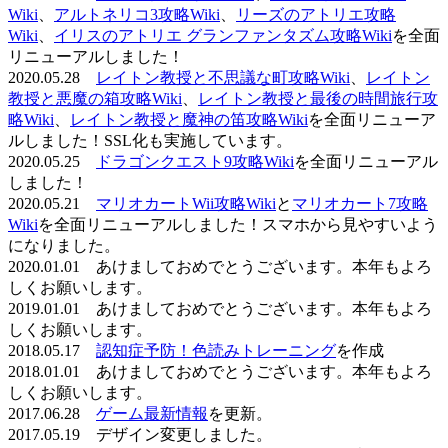
Wiki
、
アルトネリコ3攻略Wiki
、
リーズのアトリエ攻略
Wiki
、
イリスのアトリエ グランファンタズム攻略Wiki
を全面
リニューアルしました！
2020.05.28
レイトン教授と不思議な町攻略Wiki
、
レイトン
教授と悪魔の箱攻略Wiki
、
レイトン教授と最後の時間旅行攻
略Wiki
、
レイトン教授と魔神の笛攻略Wiki
を全面リニューア
ルしました！SSL化も実施しています。
2020.05.25
ドラゴンクエスト9攻略Wiki
を全面リニューアル
しました！
2020.05.21
マリオカートWii攻略Wiki
と
マリオカート7攻略
Wiki
を全面リニューアルしました！スマホから見やすいよう
になりました。
2020.01.01 あけましておめでとうございます。本年もよろ
しくお願いします。
2019.01.01 あけましておめでとうございます。本年もよろ
しくお願いします。
2018.05.17
認知症予防！色読みトレーニング
を作成
2018.01.01 あけましておめでとうございます。本年もよろ
しくお願いします。
2017.06.28
ゲーム最新情報
を更新。
2017.05.19 デザイン変更しました。