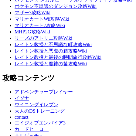
ポケモン不思議のダンジョン攻略Wiki
マザー3攻略Wiki
マリオカートWii攻略Wiki
マリオカート7攻略Wiki
MHP2G攻略Wiki
リーズのアトリエ攻略Wiki
レイトン教授と不思議な町攻略Wiki
レイトン教授と悪魔の箱攻略Wiki
レイトン教授と最後の時間旅行攻略Wiki
レイトン教授と魔神の笛攻略Wiki
攻略コンテンツ
アドベンチャープレイヤー
イヅナ
ウイニングイレブン
大人のDSトレーニング
contact
エイジオブエンパイア3
カードヒーロー
サルゲッチュ