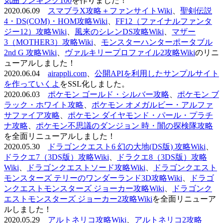
気曲ランキング100
を作りました！
2020.06.09
スマブラX攻略＋ファンサイトWiki
、
聖剣伝説
4・DS(COM)・HOM攻略Wiki
、
FF12（ファイナルファンタ
ジー12）攻略Wiki
、
風来のシレンDS攻略Wiki
、
マザー
3（MOTHER3）攻略Wiki
、
モンスターハンターポータブル
2nd G 攻略Wiki
、
ヴァルキリープロファイル2攻略Wiki
のリニ
ューアルしました！
2020.06.04
airappli.com
、
公開APIを利用したサンプルサイト
を作っていくよ
をSSL化しました。
2020.06.03
ポケモン ゴールド・シルバー攻略
、
ポケモン ブ
ラック・ホワイト攻略
、
ポケモン オメガルビー・アルファ
サファイア攻略
、
ポケモン ダイヤモンド・パール・プラチ
ナ攻略
、
ポケモン不思議のダンジョン 時・闇の探検隊攻略
を全面リニューアルしました！
2020.05.30
ドラゴンクエスト6 幻の大地(DS版) 攻略Wiki
、
ドラクエ7（3DS版）攻略Wiki
、
ドラクエ8（3DS版）攻略
Wiki
、
ドラゴンクエストソード攻略Wiki
、
ドラゴンクエスト
モンスターズ テリーのワンダーランド3D攻略Wiki
、
ドラゴ
ンクエストモンスターズ ジョーカー攻略Wiki
、
ドラゴンク
エストモンスターズ ジョーカー2攻略Wiki
を全面リニューア
ルしました！
2020.05.29
アルトネリコ攻略Wiki
、
アルトネリコ2攻略