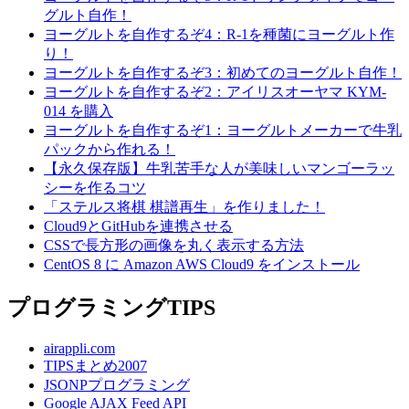
グルト自作！
ヨーグルトを自作するぞ4：R-1を種菌にヨーグルト作
り！
ヨーグルトを自作するぞ3：初めてのヨーグルト自作！
ヨーグルトを自作するぞ2：アイリスオーヤマ KYM-
014 を購入
ヨーグルトを自作するぞ1：ヨーグルトメーカーで牛乳
パックから作れる！
【永久保存版】牛乳苦手な人が美味しいマンゴーラッ
シーを作るコツ
「ステルス将棋 棋譜再生」を作りました！
Cloud9とGitHubを連携させる
CSSで長方形の画像を丸く表示する方法
CentOS 8 に Amazon AWS Cloud9 をインストール
プログラミングTIPS
airappli.com
TIPSまとめ2007
JSONPプログラミング
Google AJAX Feed API