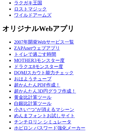
ラクガキ王国
ロストマジック
ワイルドアームズ
オリジナルWebアプリ
2007年開発Webサービス一覧
ZAPAnetウェブアプリ
トイレで過ごす時間
MOTHER3モンスター度
ドラクエ8モンスター度
DQMJスカウト能力チェック
おはようチューブ
超かんたんPDF作成！
超かんたん3D円グラフ作成！
黄金比計算ツール
白銀比計算ツール
小さい“つ”が消えるマシーン
めんまフォントお試しサイト
チンチロリン シミュレータ
ホビロン パスワード強化メーカー