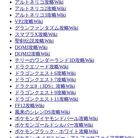
アルトネリコ攻略Wiki
アルトネリコ2攻略Wiki
アルトネリコ3攻略Wiki
VP2攻略Wiki
グランファンタズム攻略Wiki
スマブラX攻略Wiki
聖剣伝説攻略Wiki
DQMJ攻略Wiki
DQMJ2攻略Wiki
テリーのワンダーランド3D攻略Wiki
ドラクエソード攻略Wiki
ドラゴンクエスト6攻略Wiki
ドラゴンクエスト7攻略Wiki
ドラクエ8（3DS）攻略Wiki
ドラゴンクエスト9攻略Wiki
ドラゴンクエスト11攻略Wiki
FF12攻略Wiki
風来のシレンDS攻略Wiki
ポケモンダイヤモンドパール攻略Wiki
ポケモンゴールドシルバー攻略Wiki
ポケモンブラック・ホワイト攻略Wiki
ポケモン オメガルビー・アルファサファイア攻略Wiki