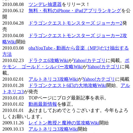
2010.08.08
ツンデレ抽選器
をリリース！
2010.06.12
無料・有料のiPhone・iPadアプリランキング
を公
開
2010.04.28
ドラゴンクエストモンスターズ ジョーカー2
発
売
2010.04.08
ドラゴンクエストモンスターズ ジョーカー2攻
略Wiki
開始
2010.03.08
ohaYouTube - 動画から音楽（MP3)だけ抽出する
方法
2010.02.23
ドラクエ6攻略Wiki
が
Yahoo!カテゴリ
に掲載。
ポ
ケモン ゴールド・シルバー攻略Wiki
が
Yahoo!カテゴリ
に掲
載。
2010.02.01
アルトネリコ3攻略Wiki
が
Yahoo!カテゴリ
に掲載
2010.01.28
ドラゴンクエスト6幻の大地攻略Wiki
開始、
アル
トネリコ3
が発売
2010.01.03 TOPページにブログ最新記事を表示。
2010.01.02
動画最新情報
を修正。
2010.01.01 あけましておめでとうございます。今年もよろ
しくお願いします。
2009.11.26
レイトン教授と魔神の笛攻略Wiki
開始
2009.10.13
アルトネリコ3攻略Wiki
開始