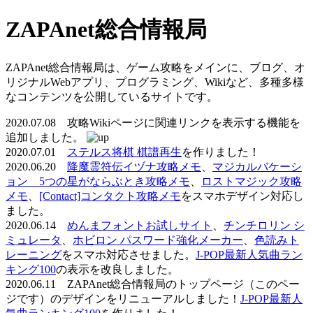
ZAPAnet総合情報局
ZAPAnet総合情報局は、ゲーム攻略をメインに、ブログ、オ
リジナルWebアプリ、プログラミング、Wikiなど、多種多様
なコンテンツを公開しているサイトです。
2020.07.08 攻略Wikiページに関連リンクを表示する機能を
追加しました。
2020.07.01
ステルス将棋 棋譜再生
を作りました！
2020.06.20
降魔霊符伝イヅナ攻略メモ
、
マジカルバケーシ
ョン 5つの星がならぶとき攻略メモ
、
ロストマジック攻略
メモ
、
[Contact]コンタクト攻略メモ
をスマホデザイン対応し
ました。
2020.06.14
めんまフォントお試しサイト
、
チンチロリン シ
ミュレータ
、
ホビロン パスワード強化メーカー
、
色読みト
レーニング
をスマホ対応させました。
J-POP最新人気曲ラン
キング100
の表示を改良しました。
2020.06.11 ZAPAnet総合情報局のトップページ（このペー
ジです）のデザインをリニューアルしました！
J-POP最新人