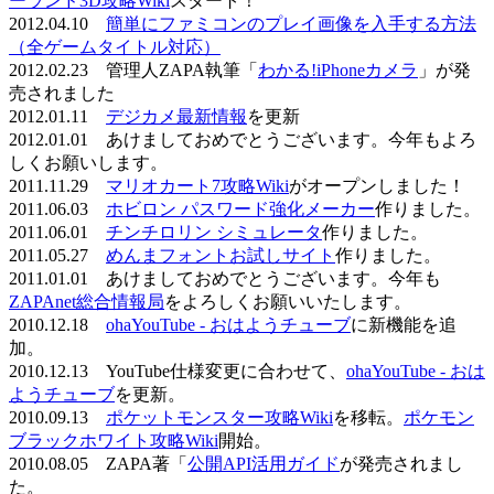
ーランド3D攻略Wiki
スタート！
2012.04.10
簡単にファミコンのプレイ画像を入手する方法
（全ゲームタイトル対応）
2012.02.23 管理人ZAPA執筆「
わかる!iPhoneカメラ
」が発
売されました
2012.01.11
デジカメ最新情報
を更新
2012.01.01 あけましておめでとうございます。今年もよろ
しくお願いします。
2011.11.29
マリオカート7攻略Wiki
がオープンしました！
2011.06.03
ホビロン パスワード強化メーカー
作りました。
2011.06.01
チンチロリン シミュレータ
作りました。
2011.05.27
めんまフォントお試しサイト
作りました。
2011.01.01 あけましておめでとうございます。今年も
ZAPAnet総合情報局
をよろしくお願いいたします。
2010.12.18
ohaYouTube - おはようチューブ
に新機能を追
加。
2010.12.13 YouTube仕様変更に合わせて、
ohaYouTube - おは
ようチューブ
を更新。
2010.09.13
ポケットモンスター攻略Wiki
を移転。
ポケモン
ブラックホワイト攻略Wiki
開始。
2010.08.05 ZAPA著「
公開API活用ガイド
が発売されまし
た。