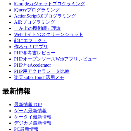
iGoogleガジェットプログラミング
jQueryプログラミング
ActionScript3.0プログラミング
AIRプログラミング
「左上の魔術師」理論
Webサイトのスクリーンショット
顔にエフェクト
作ろう！iアプリ
PHP参考書レビュー
PHPオープンソースWebアプリレビュー
PHPとeAccelerator
PHP用アクセラレータ比較
楽天kobo Touch活用メモ
最新情報
最新情報TOP
ゲーム最新情報
ケータイ最新情報
デジカメ最新情報
PC最新情報