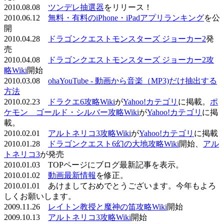
2010.08.08
ツンデレ抽選器
をリリース！
2010.06.12
無料・有料のiPhone・iPadアプリランキング
を公
開
2010.04.28
ドラゴンクエストモンスターズ ジョーカー2
発
売
2010.04.08
ドラゴンクエストモンスターズ ジョーカー2攻
略Wiki
開始
2010.03.08
ohaYouTube - 動画から音楽（MP3)だけ抽出する
方法
2010.02.23
ドラクエ6攻略Wiki
が
Yahoo!カテゴリ
に掲載。
ポ
ケモン ゴールド・シルバー攻略Wiki
が
Yahoo!カテゴリ
に掲
載。
2010.02.01
アルトネリコ3攻略Wiki
が
Yahoo!カテゴリ
に掲載
2010.01.28
ドラゴンクエスト6幻の大地攻略Wiki
開始、
アル
トネリコ3
が発売
2010.01.03 TOPページにブログ最新記事を表示。
2010.01.02
動画最新情報
を修正。
2010.01.01 あけましておめでとうございます。今年もよろ
しくお願いします。
2009.11.26
レイトン教授と魔神の笛攻略Wiki
開始
2009.10.13
アルトネリコ3攻略Wiki
開始