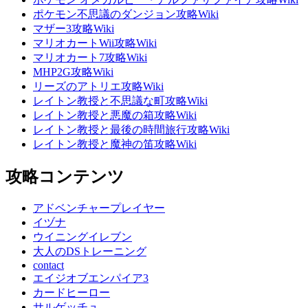
ポケモン不思議のダンジョン攻略Wiki
マザー3攻略Wiki
マリオカートWii攻略Wiki
マリオカート7攻略Wiki
MHP2G攻略Wiki
リーズのアトリエ攻略Wiki
レイトン教授と不思議な町攻略Wiki
レイトン教授と悪魔の箱攻略Wiki
レイトン教授と最後の時間旅行攻略Wiki
レイトン教授と魔神の笛攻略Wiki
攻略コンテンツ
アドベンチャープレイヤー
イヅナ
ウイニングイレブン
大人のDSトレーニング
contact
エイジオブエンパイア3
カードヒーロー
サルゲッチュ