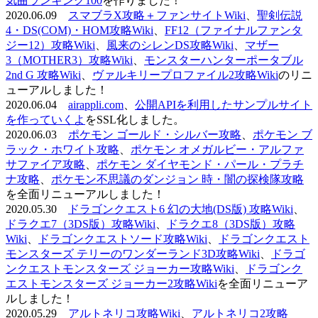
気曲ランキング100
を作りました！
2020.06.09
スマブラX攻略＋ファンサイトWiki
、
聖剣伝説
4・DS(COM)・HOM攻略Wiki
、
FF12（ファイナルファンタ
ジー12）攻略Wiki
、
風来のシレンDS攻略Wiki
、
マザー
3（MOTHER3）攻略Wiki
、
モンスターハンターポータブル
2nd G 攻略Wiki
、
ヴァルキリープロファイル2攻略Wiki
のリニ
ューアルしました！
2020.06.04
airappli.com
、
公開APIを利用したサンプルサイト
を作っていくよ
をSSL化しました。
2020.06.03
ポケモン ゴールド・シルバー攻略
、
ポケモン ブ
ラック・ホワイト攻略
、
ポケモン オメガルビー・アルファ
サファイア攻略
、
ポケモン ダイヤモンド・パール・プラチ
ナ攻略
、
ポケモン不思議のダンジョン 時・闇の探検隊攻略
を全面リニューアルしました！
2020.05.30
ドラゴンクエスト6 幻の大地(DS版) 攻略Wiki
、
ドラクエ7（3DS版）攻略Wiki
、
ドラクエ8（3DS版）攻略
Wiki
、
ドラゴンクエストソード攻略Wiki
、
ドラゴンクエスト
モンスターズ テリーのワンダーランド3D攻略Wiki
、
ドラゴ
ンクエストモンスターズ ジョーカー攻略Wiki
、
ドラゴンク
エストモンスターズ ジョーカー2攻略Wiki
を全面リニューア
ルしました！
2020.05.29
アルトネリコ攻略Wiki
、
アルトネリコ2攻略