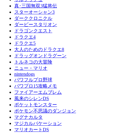
真･三国無双3猛将伝
スターオーシャン3
ダーククロニクル
ダービースタリオン
ドラゴンクエスト
ドラクエ4
ドラクエ5
大人のためのドラクエ8
ドラッグオンドラグーン
トルネコの大冒険
ニュー・マリオ
nintendogs
パワフルプロ野球
パワプロ15攻略メモ
ファイアーエムブレム
風来のシレンDS
ポケットモンスター
ポケモン不思議のダンジョン
マグナカルタ
マジカルバケーション
マリオカートDS