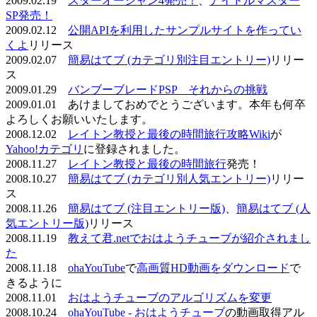
2009.02.19
スターオーシャン4発売！
、
アイドルマスター
SP発売！
2009.02.12
公開APIを利用したサンプルサイトを作ってい
くよ
リリース
2009.02.07
簡易はてブ (カテゴリ別注目エントリー)
リリー
ス
2009.01.29
バンブーブレードPSP それからの挑戦
2009.01.01 あけましておめでとうございます。本年も何卒
よろしくお願いいたします。
2008.12.02
レイトン教授と最後の時間旅行攻略Wiki
が
Yahoo!カテゴリ
に登録されました。
2008.11.27
レイトン教授と最後の時間旅行
発売！
2008.10.27
簡易はてブ (カテゴリ別人気エントリー)
リリー
ス
2008.11.26
簡易はてブ (注目エントリー版)
、
簡易はてブ (人
気エントリー版)
リリース
2008.11.19
教えて君.netでおはようチューブが紹介されまし
た
2008.11.18
ohaYouTube
で
高画質HD動画をダウンロード
で
きるように
2008.11.01
おはようチューブのアルゴリズムを変更
2008.10.24
ohaYouTube - おはようチューブ
の動画取得アル