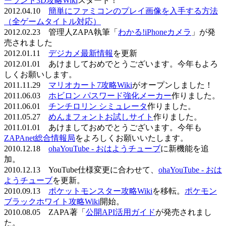
ーランド3D攻略Wiki
スタート！
2012.04.10
簡単にファミコンのプレイ画像を入手する方法
（全ゲームタイトル対応）
2012.02.23 管理人ZAPA執筆「
わかる!iPhoneカメラ
」が発
売されました
2012.01.11
デジカメ最新情報
を更新
2012.01.01 あけましておめでとうございます。今年もよろ
しくお願いします。
2011.11.29
マリオカート7攻略Wiki
がオープンしました！
2011.06.03
ホビロン パスワード強化メーカー
作りました。
2011.06.01
チンチロリン シミュレータ
作りました。
2011.05.27
めんまフォントお試しサイト
作りました。
2011.01.01 あけましておめでとうございます。今年も
ZAPAnet総合情報局
をよろしくお願いいたします。
2010.12.18
ohaYouTube - おはようチューブ
に新機能を追
加。
2010.12.13 YouTube仕様変更に合わせて、
ohaYouTube - おは
ようチューブ
を更新。
2010.09.13
ポケットモンスター攻略Wiki
を移転。
ポケモン
ブラックホワイト攻略Wiki
開始。
2010.08.05 ZAPA著「
公開API活用ガイド
が発売されまし
た。