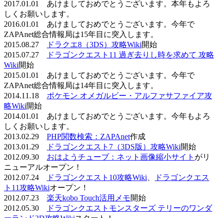
2017.01.01 あけましておめでとうございます。本年もよろ
しくお願いします。
2016.01.01 あけましておめでとうございます。今年で
ZAPAnet総合情報局は15年目に突入します。
2015.08.27
ドラクエ8（3DS）攻略Wiki
開始
2015.07.27
ドラゴンクエスト11 過ぎ去りし時を求めて 攻略
Wiki
開始
2015.01.01 あけましておめでとうございます。今年で
ZAPAnet総合情報局は14年目に突入します。
2014.11.18
ポケモン オメガルビー・アルファサファイア攻
略Wiki
開始
2014.01.01 あけましておめでとうございます。今年もよろ
しくお願いします。
2013.02.29
PHP関数検索：ZAPAnet
作成
2013.01.29
ドラゴンクエスト7（3DS版）攻略Wiki
開始
2012.09.30
おはようチューブ：ネット画像縮小サイト
がリ
ニューアルオープン！
2012.07.24
ドラゴンクエスト10攻略Wiki
、
ドラゴンクエス
ト11攻略Wiki
オープン！
2012.07.23
楽天kobo Touch活用メモ
開始
2012.05.30
ドラゴンクエストモンスターズ テリーのワンダ