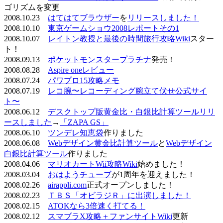
ゴリズムを変更
2008.10.23
はてはてブラウザー
を
リリースしました！
2008.10.10
東京ゲームショウ2008レポートその1
2008.10.07
レイトン教授と最後の時間旅行攻略Wiki
スター
ト！
2008.09.13
ポケットモンスタープラチナ
発売！
2008.08.28
Aspire oneレビュー
2008.07.24
パワプロ15攻略メモ
2008.07.19
レコ腕〜レコーディング腕立て伏せ公式サイ
ト〜
2008.06.12
デスクトップ版黄金比・白銀比計算ツールリリ
ースしました
→
「ZAPA GS」
2008.06.10
ツンデレ知恵袋
作りました
2008.06.08
Webデザイン黄金比計算ツール
と
Webデザイン
白銀比計算ツール
作りました
2008.04.06
マリオカートWii攻略Wiki
始めました！
2008.03.04
おはようチューブ
が1周年を迎えました！
2008.02.26
airappli.com
正式オープンしました！
2008.02.23
ＴＢＳ「オビラジＲ」に出演しました！
2008.02.15
ATOKなら3倍速く打てる！
2008.02.12
スマブラX攻略＋ファンサイトWiki
更新