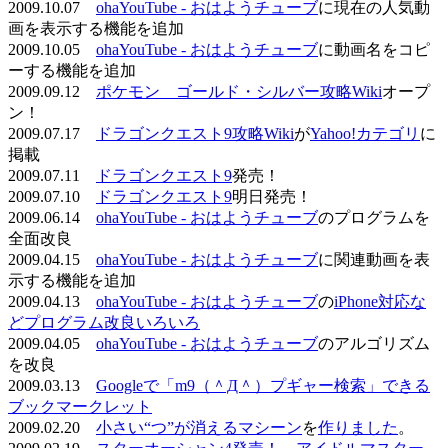
2009.10.07
ohaYouTube - おはようチューブ
に現在の人気動
画を表示する機能を追加
2009.10.05
ohaYouTube - おはようチューブ
に動画名をコピ
ーする機能を追加
2009.09.12
ポケモン ゴールド・シルバー攻略Wiki
オープ
ン！
2009.07.17
ドラゴンクエスト9攻略Wiki
が
Yahoo!カテゴリ
に
掲載
2009.07.11
ドラゴンクエスト9
発売！
2009.07.10
ドラゴンクエスト9
明日発売！
2009.06.14
ohaYouTube - おはようチューブ
のプログラムを
全面改良
2009.04.15
ohaYouTube - おはようチューブ
に関連動画を表
示する機能を追加
2009.04.13
ohaYouTube - おはようチューブ
の
iPhone対応な
どプログラム改良いろいろ
2009.04.05
ohaYouTube - おはようチューブ
のアルゴリズム
を改良
2009.03.13
Googleで「m9（＾Д＾）プギャー検索」できる
ブックマークレット
2009.02.20
小さい“つ”が消えるマシーン
を
作りました
。