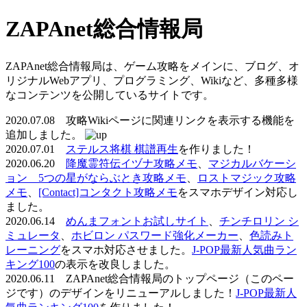
ZAPAnet総合情報局
ZAPAnet総合情報局は、ゲーム攻略をメインに、ブログ、オ
リジナルWebアプリ、プログラミング、Wikiなど、多種多様
なコンテンツを公開しているサイトです。
2020.07.08 攻略Wikiページに関連リンクを表示する機能を
追加しました。
2020.07.01
ステルス将棋 棋譜再生
を作りました！
2020.06.20
降魔霊符伝イヅナ攻略メモ
、
マジカルバケーシ
ョン 5つの星がならぶとき攻略メモ
、
ロストマジック攻略
メモ
、
[Contact]コンタクト攻略メモ
をスマホデザイン対応し
ました。
2020.06.14
めんまフォントお試しサイト
、
チンチロリン シ
ミュレータ
、
ホビロン パスワード強化メーカー
、
色読みト
レーニング
をスマホ対応させました。
J-POP最新人気曲ラン
キング100
の表示を改良しました。
2020.06.11 ZAPAnet総合情報局のトップページ（このペー
ジです）のデザインをリニューアルしました！
J-POP最新人