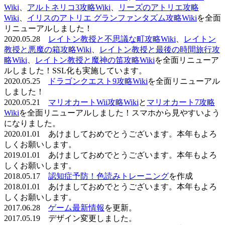
Wiki
、
アルトネリコ3攻略Wiki
、
リーズのアトリエ攻略
Wiki
、
イリスのアトリエ グランファンタズム攻略Wiki
を全面
リニューアルしました！
2020.05.28
レイトン教授と不思議な町攻略Wiki
、
レイトン
教授と悪魔の箱攻略Wiki
、
レイトン教授と最後の時間旅行攻
略Wiki
、
レイトン教授と魔神の笛攻略Wiki
を全面リニューア
ルしました！SSL化も実施しています。
2020.05.25
ドラゴンクエスト9攻略Wiki
を全面リニューアル
しました！
2020.05.21
マリオカートWii攻略Wiki
と
マリオカート7攻略
Wiki
を全面リニューアルしました！スマホから見やすいよう
になりました。
2020.01.01 あけましておめでとうございます。本年もよろ
しくお願いします。
2019.01.01 あけましておめでとうございます。本年もよろ
しくお願いします。
2018.05.17
認知症予防！色読みトレーニング
を作成
2018.01.01 あけましておめでとうございます。本年もよろ
しくお願いします。
2017.06.28
ゲーム最新情報
を更新。
2017.05.19 デザイン変更しました。