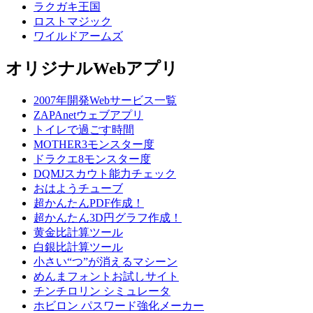
ラクガキ王国
ロストマジック
ワイルドアームズ
オリジナルWebアプリ
2007年開発Webサービス一覧
ZAPAnetウェブアプリ
トイレで過ごす時間
MOTHER3モンスター度
ドラクエ8モンスター度
DQMJスカウト能力チェック
おはようチューブ
超かんたんPDF作成！
超かんたん3D円グラフ作成！
黄金比計算ツール
白銀比計算ツール
小さい“つ”が消えるマシーン
めんまフォントお試しサイト
チンチロリン シミュレータ
ホビロン パスワード強化メーカー