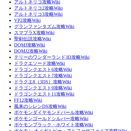
アルトネリコ攻略Wiki
アルトネリコ2攻略Wiki
アルトネリコ3攻略Wiki
VP2攻略Wiki
グランファンタズム攻略Wiki
スマブラX攻略Wiki
聖剣伝説攻略Wiki
DQMJ攻略Wiki
DQMJ2攻略Wiki
テリーのワンダーランド3D攻略Wiki
ドラクエソード攻略Wiki
ドラゴンクエスト6攻略Wiki
ドラゴンクエスト7攻略Wiki
ドラクエ8（3DS）攻略Wiki
ドラゴンクエスト9攻略Wiki
ドラゴンクエスト11攻略Wiki
FF12攻略Wiki
風来のシレンDS攻略Wiki
ポケモンダイヤモンドパール攻略Wiki
ポケモンゴールドシルバー攻略Wiki
ポケモンブラック・ホワイト攻略Wiki
ポケモン オメガルビー・アルファサファイア攻略Wiki