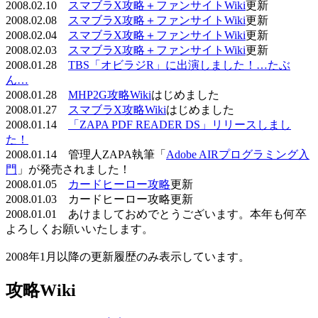
2008.02.10
スマブラX攻略＋ファンサイトWiki
更新
2008.02.08
スマブラX攻略＋ファンサイトWiki
更新
2008.02.04
スマブラX攻略＋ファンサイトWiki
更新
2008.02.03
スマブラX攻略＋ファンサイトWiki
更新
2008.01.28
TBS「オビラジR」に出演しました！…たぶ
ん…
2008.01.28
MHP2G攻略Wiki
はじめました
2008.01.27
スマブラX攻略Wiki
はじめました
2008.01.14
「ZAPA PDF READER DS」リリースしまし
た！
2008.01.14 管理人ZAPA執筆「
Adobe AIRプログラミング入
門
」が発売されました！
2008.01.05
カードヒーロー攻略
更新
2008.01.03 カードヒーロー攻略更新
2008.01.01 あけましておめでとうございます。本年も何卒
よろしくお願いいたします。
2008年1月以降の更新履歴のみ表示しています。
攻略Wiki