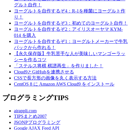
グルト自作！
ヨーグルトを自作するぞ4：R-1を種菌にヨーグルト作
り！
ヨーグルトを自作するぞ3：初めてのヨーグルト自作！
ヨーグルトを自作するぞ2：アイリスオーヤマ KYM-
014 を購入
ヨーグルトを自作するぞ1：ヨーグルトメーカーで牛乳
パックから作れる！
【永久保存版】牛乳苦手な人が美味しいマンゴーラッ
シーを作るコツ
「ステルス将棋 棋譜再生」を作りました！
Cloud9とGitHubを連携させる
CSSで長方形の画像を丸く表示する方法
CentOS 8 に Amazon AWS Cloud9 をインストール
プログラミングTIPS
airappli.com
TIPSまとめ2007
JSONPプログラミング
Google AJAX Feed API