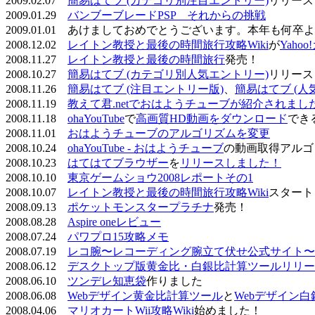
2009.02.07
簡易はてブ (カテゴリ別注目エントリー)
リリース
2009.01.29
バンブーブレードPSP それからの挑戦
2009.01.01 あけましておめでとうございます。本年も何
2008.12.02
レイトン教授と最後の時間旅行攻略Wiki
が
Yaho
2008.11.27
レイトン教授と最後の時間旅行
発売！
2008.10.27
簡易はてブ (カテゴリ別人気エントリー)
リリース
2008.11.26
簡易はてブ (注目エントリー版)
、
簡易はてブ (人
2008.11.19
教えて君.netでおはようチューブが紹介されまし
2008.11.18
ohaYouTube
で
高画質HD動画をダウンロード
でき
2008.11.01
おはようチューブのアルゴリズムを変更
2008.10.24
ohaYouTube - おはようチューブ
の動画取得アルゴ
2008.10.23
はてはてブラウザー
を
リリースしました！
2008.10.10
東京ゲームショウ2008レポートその1
2008.10.07
レイトン教授と最後の時間旅行攻略Wiki
スタート
2008.09.13
ポケットモンスタープラチナ
発売！
2008.08.28
Aspire oneレビュー
2008.07.24
パワプロ15攻略メモ
2008.07.19
レコ腕〜レコーディング腕立て伏せ公式サイト〜
2008.06.12
デスクトップ版黄金比・白銀比計算ツールリリー
2008.06.10
ツンデレ知恵袋
作りました
2008.06.08
Webデザイン黄金比計算ツール
と
Webデザイン
2008.04.06
マリオカートWii攻略Wiki
始めました！