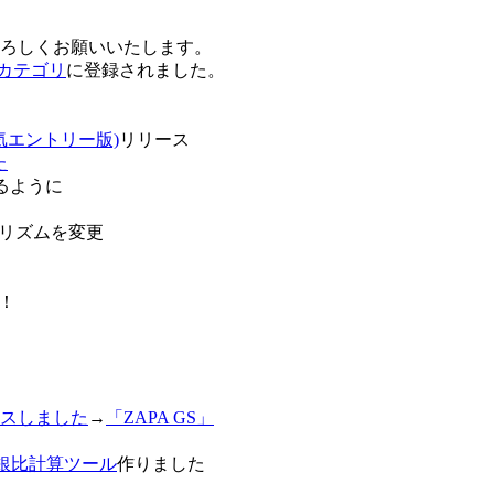
卒よろしくお願いいたします。
o!カテゴリ
に登録されました。
気エントリー版)
リリース
た
るように
リズムを変更
！
スしました
→
「ZAPA GS」
白銀比計算ツール
作りました