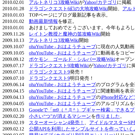
2010.02.01
アルトネリコ3攻略Wiki
が
Yahoo!カテゴリ
に掲載
2010.01.28
ドラゴンクエスト6幻の大地攻略Wiki
開始、
アル
2010.01.03 TOPページにブログ最新記事を表示。
2010.01.02
動画最新情報
を修正。
2010.01.01 あけましておめでとうございます。今年もよ
2009.11.26
レイトン教授と魔神の笛攻略Wiki
開始
2009.10.13
アルトネリコ3攻略Wiki
開始
2009.10.07
ohaYouTube - おはようチューブ
に現在の人気動画
2009.10.05
ohaYouTube - おはようチューブ
に動画名をコピー
2009.09.12
ポケモン ゴールド・シルバー攻略Wiki
オープン
2009.07.17
ドラゴンクエスト9攻略Wiki
が
Yahoo!カテゴリ
に
2009.07.11
ドラゴンクエスト9
発売！
2009.07.10
ドラゴンクエスト9
明日発売！
2009.06.14
ohaYouTube - おはようチューブ
のプログラムを全
2009.04.15
ohaYouTube - おはようチューブ
に関連動画を表示
2009.04.13
ohaYouTube - おはようチューブ
の
iPhone対応
2009.04.05
ohaYouTube - おはようチューブ
のアルゴリズムを
2009.03.13
Googleで「m9（＾Д＾）プギャー検索」できる
2009.02.20
小さい“つ”が消えるマシーン
を
作りました
。
2009.02.19
スターオーシャン4発売！
、
アイドルマスターSP
2009.02.12
公開APIを利用したサンプルサイトを作っていく