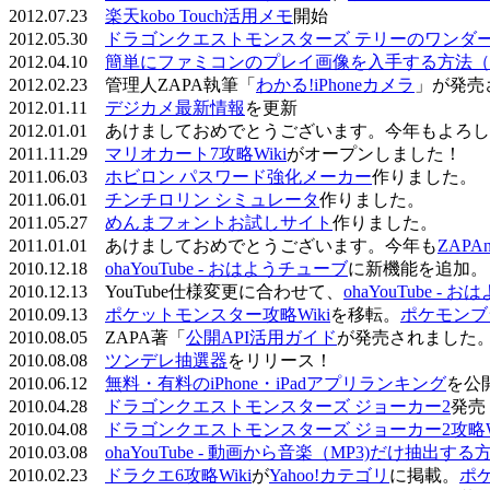
2012.07.23
楽天kobo Touch活用メモ
開始
2012.05.30
ドラゴンクエストモンスターズ テリーのワンダーラ
2012.04.10
簡単にファミコンのプレイ画像を入手する方法（
2012.02.23 管理人ZAPA執筆「
わかる!iPhoneカメラ
」が発売
2012.01.11
デジカメ最新情報
を更新
2012.01.01 あけましておめでとうございます。今年もよ
2011.11.29
マリオカート7攻略Wiki
がオープンしました！
2011.06.03
ホビロン パスワード強化メーカー
作りました。
2011.06.01
チンチロリン シミュレータ
作りました。
2011.05.27
めんまフォントお試しサイト
作りました。
2011.01.01 あけましておめでとうございます。今年も
ZAPA
2010.12.18
ohaYouTube - おはようチューブ
に新機能を追加。
2010.12.13 YouTube仕様変更に合わせて、
ohaYouTube -
2010.09.13
ポケットモンスター攻略Wiki
を移転。
ポケモンブ
2010.08.05 ZAPA著「
公開API活用ガイド
が発売されました
2010.08.08
ツンデレ抽選器
をリリース！
2010.06.12
無料・有料のiPhone・iPadアプリランキング
を公
2010.04.28
ドラゴンクエストモンスターズ ジョーカー2
発売
2010.04.08
ドラゴンクエストモンスターズ ジョーカー2攻略Wi
2010.03.08
ohaYouTube - 動画から音楽（MP3)だけ抽出する
2010.02.23
ドラクエ6攻略Wiki
が
Yahoo!カテゴリ
に掲載。
ポ