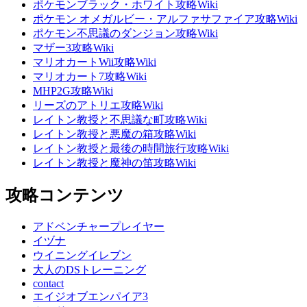
ポケモンブラック・ホワイト攻略Wiki
ポケモン オメガルビー・アルファサファイア攻略Wiki
ポケモン不思議のダンジョン攻略Wiki
マザー3攻略Wiki
マリオカートWii攻略Wiki
マリオカート7攻略Wiki
MHP2G攻略Wiki
リーズのアトリエ攻略Wiki
レイトン教授と不思議な町攻略Wiki
レイトン教授と悪魔の箱攻略Wiki
レイトン教授と最後の時間旅行攻略Wiki
レイトン教授と魔神の笛攻略Wiki
攻略コンテンツ
アドベンチャープレイヤー
イヅナ
ウイニングイレブン
大人のDSトレーニング
contact
エイジオブエンパイア3