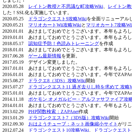
しました！
2020.05.28
レイトン教授と不思議な町攻略Wiki
、
レイトン教
した！SSL化も実施しています。
2020.05.25
ドラゴンクエスト9攻略Wiki
を全面リニューアル
2020.05.21
マリオカートWii攻略Wiki
と
マリオカート7攻略Wik
2020.01.01 あけましておめでとうございます。本年もよ
2019.01.01 あけましておめでとうございます。本年もよ
2018.05.17
認知症予防！色読みトレーニング
を作成
2018.01.01 あけましておめでとうございます。本年もよ
2017.06.28
ゲーム最新情報
を更新。
2017.05.19 デザイン変更しました。
2017.01.01 あけましておめでとうございます。本年もよ
2016.01.01 あけましておめでとうございます。今年でZAP
2015.08.27
ドラクエ8（3DS）攻略Wiki
開始
2015.07.27
ドラゴンクエスト11 過ぎ去りし時を求めて 攻略Wi
2015.01.01 あけましておめでとうございます。今年でZAP
2014.11.18
ポケモン オメガルビー・アルファサファイア攻略W
2014.01.01 あけましておめでとうございます。今年もよ
2013.02.29
PHP関数検索：ZAPAnet
作成
2013.01.29
ドラゴンクエスト7（3DS版）攻略Wiki
開始
2012.09.30
おはようチューブ：ネット画像縮小サイト
がリニ
2012.07.24
ドラゴンクエスト10攻略Wiki
、
ドラゴンクエスト11