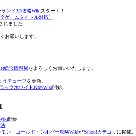
ンド3D攻略Wiki
スタート！
全ゲームタイトル対応）
されました
ろしくお願いします。
net総合情報局
をよろしくお願いいたします。
 おはようチューブ
を更新。
ラックホワイト攻略Wiki
開始。
。
開
ki
開始
方法
ケモン ゴールド・シルバー攻略Wiki
が
Yahoo!カテゴリ
に掲載。