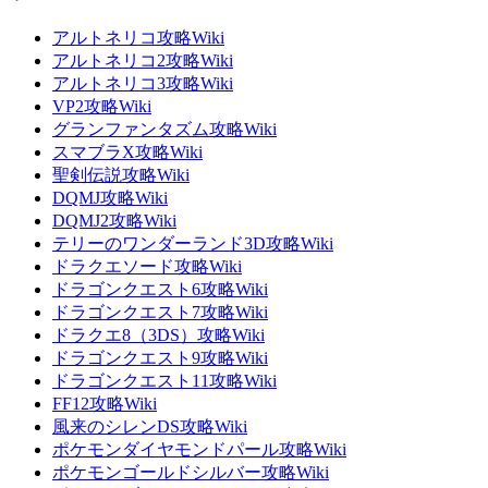
アルトネリコ攻略Wiki
アルトネリコ2攻略Wiki
アルトネリコ3攻略Wiki
VP2攻略Wiki
グランファンタズム攻略Wiki
スマブラX攻略Wiki
聖剣伝説攻略Wiki
DQMJ攻略Wiki
DQMJ2攻略Wiki
テリーのワンダーランド3D攻略Wiki
ドラクエソード攻略Wiki
ドラゴンクエスト6攻略Wiki
ドラゴンクエスト7攻略Wiki
ドラクエ8（3DS）攻略Wiki
ドラゴンクエスト9攻略Wiki
ドラゴンクエスト11攻略Wiki
FF12攻略Wiki
風来のシレンDS攻略Wiki
ポケモンダイヤモンドパール攻略Wiki
ポケモンゴールドシルバー攻略Wiki