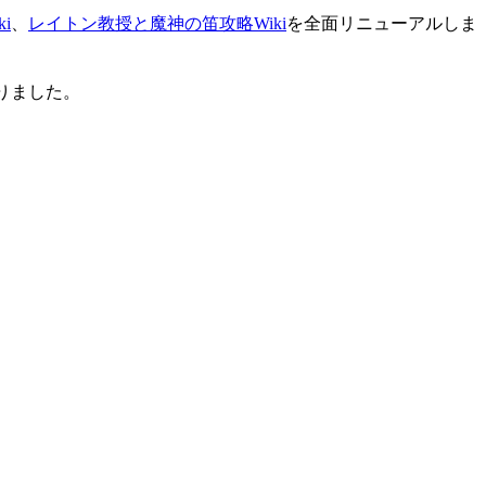
i
、
レイトン教授と魔神の笛攻略Wiki
を全面リニューアルしま
りました。