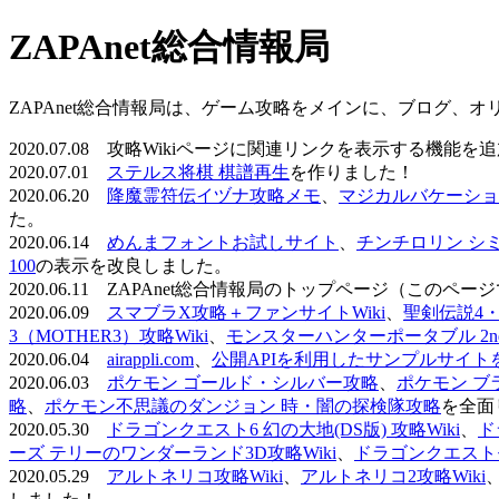
ZAPAnet総合情報局
ZAPAnet総合情報局は、ゲーム攻略をメインに、ブログ、
2020.07.08 攻略Wikiページに関連リンクを表示する機能
2020.07.01
ステルス将棋 棋譜再生
を作りました！
2020.06.20
降魔霊符伝イヅナ攻略メモ
、
マジカルバケーショ
た。
2020.06.14
めんまフォントお試しサイト
、
チンチロリン シ
100
の表示を改良しました。
2020.06.11 ZAPAnet総合情報局のトップページ（こ
2020.06.09
スマブラX攻略＋ファンサイトWiki
、
聖剣伝説4・D
3（MOTHER3）攻略Wiki
、
モンスターハンターポータブル 2nd 
2020.06.04
airappli.com
、
公開APIを利用したサンプルサイト
2020.06.03
ポケモン ゴールド・シルバー攻略
、
ポケモン ブ
略
、
ポケモン不思議のダンジョン 時・闇の探検隊攻略
を全面
2020.05.30
ドラゴンクエスト6 幻の大地(DS版) 攻略Wiki
、
ド
ーズ テリーのワンダーランド3D攻略Wiki
、
ドラゴンクエストモ
2020.05.29
アルトネリコ攻略Wiki
、
アルトネリコ2攻略Wiki