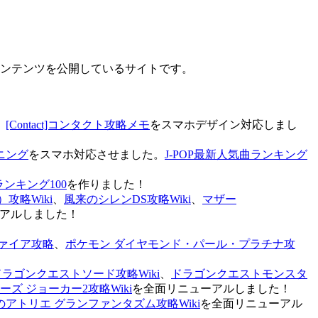
なコンテンツを公開しているサイトです。
、
[Contact]コンタクト攻略メモ
をスマホデザイン対応しまし
ニング
をスマホ対応させました。
J-POP最新人気曲ランキング
ランキング100
を作りました！
攻略Wiki
、
風来のシレンDS攻略Wiki
、
マザー
アルしました！
ァイア攻略
、
ポケモン ダイヤモンド・パール・プラチナ攻
ドラゴンクエストソード攻略Wiki
、
ドラゴンクエストモンスタ
ズ ジョーカー2攻略Wiki
を全面リニューアルしました！
のアトリエ グランファンタズム攻略Wiki
を全面リニューアル