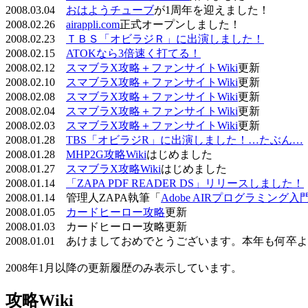
2008.03.04
おはようチューブ
が1周年を迎えました！
2008.02.26
airappli.com
正式オープンしました！
2008.02.23
ＴＢＳ「オビラジＲ」に出演しました！
2008.02.15
ATOKなら3倍速く打てる！
2008.02.12
スマブラX攻略＋ファンサイトWiki
更新
2008.02.10
スマブラX攻略＋ファンサイトWiki
更新
2008.02.08
スマブラX攻略＋ファンサイトWiki
更新
2008.02.04
スマブラX攻略＋ファンサイトWiki
更新
2008.02.03
スマブラX攻略＋ファンサイトWiki
更新
2008.01.28
TBS「オビラジR」に出演しました！…たぶん…
2008.01.28
MHP2G攻略Wiki
はじめました
2008.01.27
スマブラX攻略Wiki
はじめました
2008.01.14
「ZAPA PDF READER DS」リリースしました！
2008.01.14 管理人ZAPA執筆「
Adobe AIRプログラミング入
2008.01.05
カードヒーロー攻略
更新
2008.01.03 カードヒーロー攻略更新
2008.01.01 あけましておめでとうございます。本年も何
2008年1月以降の更新履歴のみ表示しています。
攻略Wiki