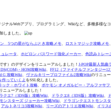
オリジナルWebアプリ、プログラミング、Wikiなど、多種多様
を追加しました。
ン 5つの星がならぶとき攻略メモ
、
ロストマジック攻略メモ
ミュレータ
、
ホビロン パスワード強化メーカー
、
色読みトレー
のページです）のデザインをリニューアルしました！
J-POP最新人気曲
S(COM)・HOM攻略Wiki
、
FF12（ファイナルファンタジー12）
G 攻略Wiki
、
ヴァルキリープロファイル2攻略Wiki
のリニュー
を作っていくよ
をSSL化しました。
ラック・ホワイト攻略
、
ポケモン オメガルビー・アルファサフ
リニューアルしました！
ラクエ7（3DS版）攻略Wiki
、
ドラクエ8（3DS版）攻略Wiki
、
ンスターズ ジョーカー攻略Wiki
、
ドラゴンクエストモンスター
、
アルトネリコ3攻略Wiki
、
リーズのアトリエ攻略Wiki
、
イリス