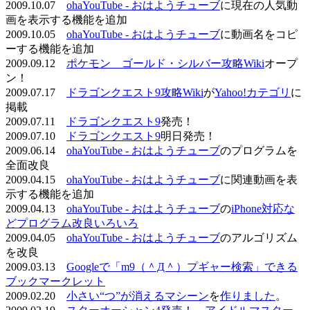
2009.10.07
ohaYouTube - おはようチューブ
に現在の人気動
画を表示する機能を追加
2009.10.05
ohaYouTube - おはようチューブ
に動画名をコピ
ーする機能を追加
2009.09.12
ポケモン ゴールド・シルバー攻略Wiki
オープ
ン！
2009.07.17
ドラゴンクエスト9攻略Wiki
が
Yahoo!カテゴリ
に
掲載
2009.07.11
ドラゴンクエスト9
発売！
2009.07.10
ドラゴンクエスト9
明日発売！
2009.06.14
ohaYouTube - おはようチューブ
のプログラムを
全面改良
2009.04.15
ohaYouTube - おはようチューブ
に関連動画を表
示する機能を追加
2009.04.13
ohaYouTube - おはようチューブ
の
iPhone対応な
どプログラム改良いろいろ
2009.04.05
ohaYouTube - おはようチューブ
のアルゴリズム
を改良
2009.03.13
Googleで「m9（＾Д＾）プギャー検索」できる
ブックマークレット
2009.02.20
小さい“つ”が消えるマシーン
を
作りました
。