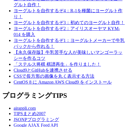
グルト自作！
ヨーグルトを自作するぞ4：R-1を種菌にヨーグルト作
り！
ヨーグルトを自作するぞ3：初めてのヨーグルト自作！
ヨーグルトを自作するぞ2：アイリスオーヤマ KYM-
014 を購入
ヨーグルトを自作するぞ1：ヨーグルトメーカーで牛乳
パックから作れる！
【永久保存版】牛乳苦手な人が美味しいマンゴーラッ
シーを作るコツ
「ステルス将棋 棋譜再生」を作りました！
Cloud9とGitHubを連携させる
CSSで長方形の画像を丸く表示する方法
CentOS 8 に Amazon AWS Cloud9 をインストール
プログラミングTIPS
airappli.com
TIPSまとめ2007
JSONPプログラミング
Google AJAX Feed API