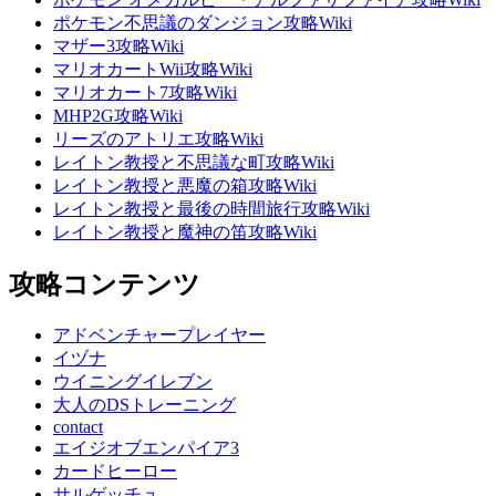
ポケモン不思議のダンジョン攻略Wiki
マザー3攻略Wiki
マリオカートWii攻略Wiki
マリオカート7攻略Wiki
MHP2G攻略Wiki
リーズのアトリエ攻略Wiki
レイトン教授と不思議な町攻略Wiki
レイトン教授と悪魔の箱攻略Wiki
レイトン教授と最後の時間旅行攻略Wiki
レイトン教授と魔神の笛攻略Wiki
攻略コンテンツ
アドベンチャープレイヤー
イヅナ
ウイニングイレブン
大人のDSトレーニング
contact
エイジオブエンパイア3
カードヒーロー
サルゲッチュ