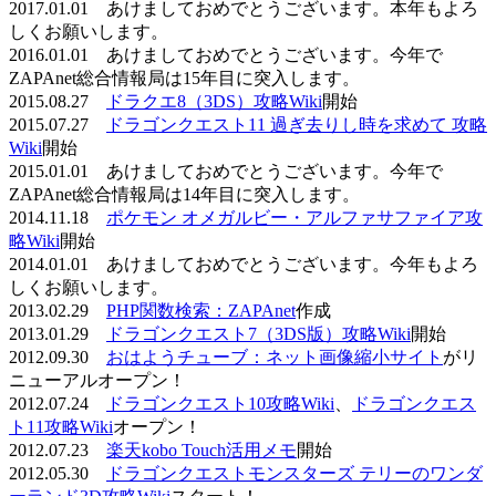
2017.01.01 あけましておめでとうございます。本年もよろ
しくお願いします。
2016.01.01 あけましておめでとうございます。今年で
ZAPAnet総合情報局は15年目に突入します。
2015.08.27
ドラクエ8（3DS）攻略Wiki
開始
2015.07.27
ドラゴンクエスト11 過ぎ去りし時を求めて 攻略
Wiki
開始
2015.01.01 あけましておめでとうございます。今年で
ZAPAnet総合情報局は14年目に突入します。
2014.11.18
ポケモン オメガルビー・アルファサファイア攻
略Wiki
開始
2014.01.01 あけましておめでとうございます。今年もよろ
しくお願いします。
2013.02.29
PHP関数検索：ZAPAnet
作成
2013.01.29
ドラゴンクエスト7（3DS版）攻略Wiki
開始
2012.09.30
おはようチューブ：ネット画像縮小サイト
がリ
ニューアルオープン！
2012.07.24
ドラゴンクエスト10攻略Wiki
、
ドラゴンクエス
ト11攻略Wiki
オープン！
2012.07.23
楽天kobo Touch活用メモ
開始
2012.05.30
ドラゴンクエストモンスターズ テリーのワンダ