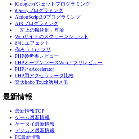
iGoogleガジェットプログラミング
jQueryプログラミング
ActionScript3.0プログラミング
AIRプログラミング
「左上の魔術師」理論
Webサイトのスクリーンショット
顔にエフェクト
作ろう！iアプリ
PHP参考書レビュー
PHPオープンソースWebアプリレビュー
PHPとeAccelerator
PHP用アクセラレータ比較
楽天kobo Touch活用メモ
最新情報
最新情報TOP
ゲーム最新情報
ケータイ最新情報
デジカメ最新情報
PC最新情報