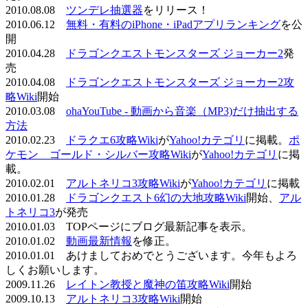
2010.08.08
ツンデレ抽選器
をリリース！
2010.06.12
無料・有料のiPhone・iPadアプリランキング
を公
開
2010.04.28
ドラゴンクエストモンスターズ ジョーカー2
発
売
2010.04.08
ドラゴンクエストモンスターズ ジョーカー2攻
略Wiki
開始
2010.03.08
ohaYouTube - 動画から音楽（MP3)だけ抽出する
方法
2010.02.23
ドラクエ6攻略Wiki
が
Yahoo!カテゴリ
に掲載。
ポ
ケモン ゴールド・シルバー攻略Wiki
が
Yahoo!カテゴリ
に掲
載。
2010.02.01
アルトネリコ3攻略Wiki
が
Yahoo!カテゴリ
に掲載
2010.01.28
ドラゴンクエスト6幻の大地攻略Wiki
開始、
アル
トネリコ3
が発売
2010.01.03 TOPページにブログ最新記事を表示。
2010.01.02
動画最新情報
を修正。
2010.01.01 あけましておめでとうございます。今年もよろ
しくお願いします。
2009.11.26
レイトン教授と魔神の笛攻略Wiki
開始
2009.10.13
アルトネリコ3攻略Wiki
開始