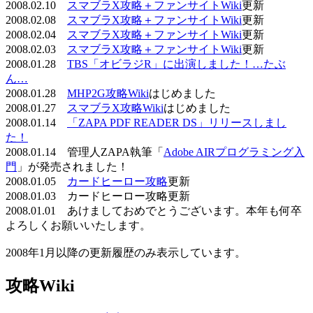
2008.02.10
スマブラX攻略＋ファンサイトWiki
更新
2008.02.08
スマブラX攻略＋ファンサイトWiki
更新
2008.02.04
スマブラX攻略＋ファンサイトWiki
更新
2008.02.03
スマブラX攻略＋ファンサイトWiki
更新
2008.01.28
TBS「オビラジR」に出演しました！…たぶ
ん…
2008.01.28
MHP2G攻略Wiki
はじめました
2008.01.27
スマブラX攻略Wiki
はじめました
2008.01.14
「ZAPA PDF READER DS」リリースしまし
た！
2008.01.14 管理人ZAPA執筆「
Adobe AIRプログラミング入
門
」が発売されました！
2008.01.05
カードヒーロー攻略
更新
2008.01.03 カードヒーロー攻略更新
2008.01.01 あけましておめでとうございます。本年も何卒
よろしくお願いいたします。
2008年1月以降の更新履歴のみ表示しています。
攻略Wiki