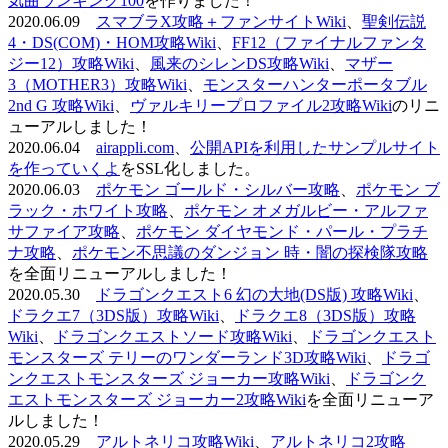
気曲ランキング100
を作りました！
2020.06.09
スマブラX攻略＋ファンサイトWiki
、
聖剣伝説
4・DS(COM)・HOM攻略Wiki
、
FF12（ファイナルファンタ
ジー12）攻略Wiki
、
風来のシレンDS攻略Wiki
、
マザー
3（MOTHER3）攻略Wiki
、
モンスターハンターポータブル
2nd G 攻略Wiki
、
ヴァルキリープロファイル2攻略Wiki
のリニ
ューアルしました！
2020.06.04
airappli.com
、
公開APIを利用したサンプルサイト
を作っていくよ
をSSL化しました。
2020.06.03
ポケモン ゴールド・シルバー攻略
、
ポケモン ブ
ラック・ホワイト攻略
、
ポケモン オメガルビー・アルファ
サファイア攻略
、
ポケモン ダイヤモンド・パール・プラチ
ナ攻略
、
ポケモン不思議のダンジョン 時・闇の探検隊攻略
を全面リニューアルしました！
2020.05.30
ドラゴンクエスト6 幻の大地(DS版) 攻略Wiki
、
ドラクエ7（3DS版）攻略Wiki
、
ドラクエ8（3DS版）攻略
Wiki
、
ドラゴンクエストソード攻略Wiki
、
ドラゴンクエスト
モンスターズ テリーのワンダーランド3D攻略Wiki
、
ドラゴ
ンクエストモンスターズ ジョーカー攻略Wiki
、
ドラゴンク
エストモンスターズ ジョーカー2攻略Wiki
を全面リニューア
ルしました！
2020.05.29
アルトネリコ攻略Wiki
、
アルトネリコ2攻略