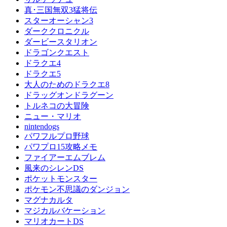
真･三国無双3猛将伝
スターオーシャン3
ダーククロニクル
ダービースタリオン
ドラゴンクエスト
ドラクエ4
ドラクエ5
大人のためのドラクエ8
ドラッグオンドラグーン
トルネコの大冒険
ニュー・マリオ
nintendogs
パワフルプロ野球
パワプロ15攻略メモ
ファイアーエムブレム
風来のシレンDS
ポケットモンスター
ポケモン不思議のダンジョン
マグナカルタ
マジカルバケーション
マリオカートDS