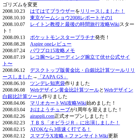
ゴリズムを変更
2008.10.23
はてはてブラウザー
を
リリースしました！
2008.10.10
東京ゲームショウ2008レポートその1
2008.10.07
レイトン教授と最後の時間旅行攻略Wiki
スター
ト！
2008.09.13
ポケットモンスタープラチナ
発売！
2008.08.28
Aspire oneレビュー
2008.07.24
パワプロ15攻略メモ
2008.07.19
レコ腕〜レコーディング腕立て伏せ公式サイ
ト〜
2008.06.12
デスクトップ版黄金比・白銀比計算ツールリリ
ースしました
→
「ZAPA GS」
2008.06.10
ツンデレ知恵袋
作りました
2008.06.08
Webデザイン黄金比計算ツール
と
Webデザイン
白銀比計算ツール
作りました
2008.04.06
マリオカートWii攻略Wiki
始めました！
2008.03.04
おはようチューブ
が1周年を迎えました！
2008.02.26
airappli.com
正式オープンしました！
2008.02.23
ＴＢＳ「オビラジＲ」に出演しました！
2008.02.15
ATOKなら3倍速く打てる！
2008.02.12
スマブラX攻略＋ファンサイトWiki
更新