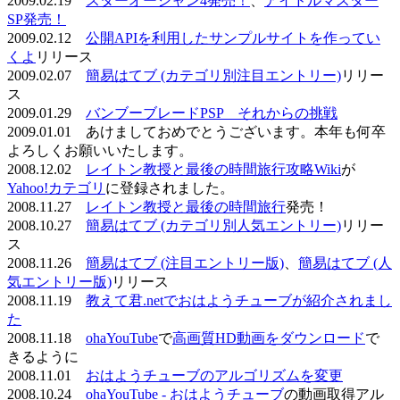
2009.02.19
スターオーシャン4発売！
、
アイドルマスター
SP発売！
2009.02.12
公開APIを利用したサンプルサイトを作ってい
くよ
リリース
2009.02.07
簡易はてブ (カテゴリ別注目エントリー)
リリー
ス
2009.01.29
バンブーブレードPSP それからの挑戦
2009.01.01 あけましておめでとうございます。本年も何卒
よろしくお願いいたします。
2008.12.02
レイトン教授と最後の時間旅行攻略Wiki
が
Yahoo!カテゴリ
に登録されました。
2008.11.27
レイトン教授と最後の時間旅行
発売！
2008.10.27
簡易はてブ (カテゴリ別人気エントリー)
リリー
ス
2008.11.26
簡易はてブ (注目エントリー版)
、
簡易はてブ (人
気エントリー版)
リリース
2008.11.19
教えて君.netでおはようチューブが紹介されまし
た
2008.11.18
ohaYouTube
で
高画質HD動画をダウンロード
で
きるように
2008.11.01
おはようチューブのアルゴリズムを変更
2008.10.24
ohaYouTube - おはようチューブ
の動画取得アル