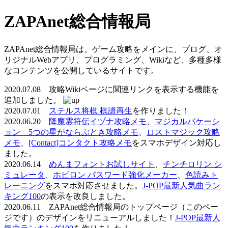
ZAPAnet総合情報局
ZAPAnet総合情報局は、ゲーム攻略をメインに、ブログ、オ
リジナルWebアプリ、プログラミング、Wikiなど、多種多様
なコンテンツを公開しているサイトです。
2020.07.08 攻略Wikiページに関連リンクを表示する機能を
追加しました。
2020.07.01
ステルス将棋 棋譜再生
を作りました！
2020.06.20
降魔霊符伝イヅナ攻略メモ
、
マジカルバケーシ
ョン 5つの星がならぶとき攻略メモ
、
ロストマジック攻略
メモ
、
[Contact]コンタクト攻略メモ
をスマホデザイン対応し
ました。
2020.06.14
めんまフォントお試しサイト
、
チンチロリン シ
ミュレータ
、
ホビロン パスワード強化メーカー
、
色読みト
レーニング
をスマホ対応させました。
J-POP最新人気曲ラン
キング100
の表示を改良しました。
2020.06.11 ZAPAnet総合情報局のトップページ（このペー
ジです）のデザインをリニューアルしました！
J-POP最新人