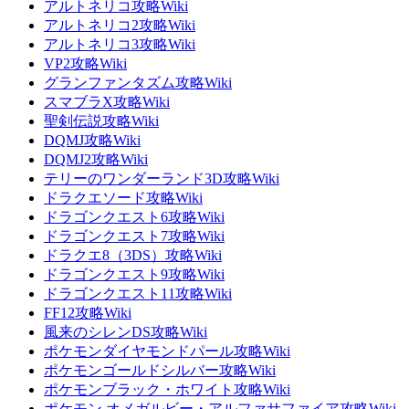
アルトネリコ攻略Wiki
アルトネリコ2攻略Wiki
アルトネリコ3攻略Wiki
VP2攻略Wiki
グランファンタズム攻略Wiki
スマブラX攻略Wiki
聖剣伝説攻略Wiki
DQMJ攻略Wiki
DQMJ2攻略Wiki
テリーのワンダーランド3D攻略Wiki
ドラクエソード攻略Wiki
ドラゴンクエスト6攻略Wiki
ドラゴンクエスト7攻略Wiki
ドラクエ8（3DS）攻略Wiki
ドラゴンクエスト9攻略Wiki
ドラゴンクエスト11攻略Wiki
FF12攻略Wiki
風来のシレンDS攻略Wiki
ポケモンダイヤモンドパール攻略Wiki
ポケモンゴールドシルバー攻略Wiki
ポケモンブラック・ホワイト攻略Wiki
ポケモン オメガルビー・アルファサファイア攻略Wiki