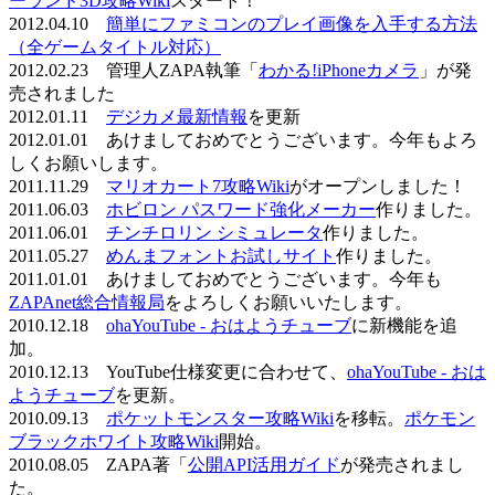
ーランド3D攻略Wiki
スタート！
2012.04.10
簡単にファミコンのプレイ画像を入手する方法
（全ゲームタイトル対応）
2012.02.23 管理人ZAPA執筆「
わかる!iPhoneカメラ
」が発
売されました
2012.01.11
デジカメ最新情報
を更新
2012.01.01 あけましておめでとうございます。今年もよろ
しくお願いします。
2011.11.29
マリオカート7攻略Wiki
がオープンしました！
2011.06.03
ホビロン パスワード強化メーカー
作りました。
2011.06.01
チンチロリン シミュレータ
作りました。
2011.05.27
めんまフォントお試しサイト
作りました。
2011.01.01 あけましておめでとうございます。今年も
ZAPAnet総合情報局
をよろしくお願いいたします。
2010.12.18
ohaYouTube - おはようチューブ
に新機能を追
加。
2010.12.13 YouTube仕様変更に合わせて、
ohaYouTube - おは
ようチューブ
を更新。
2010.09.13
ポケットモンスター攻略Wiki
を移転。
ポケモン
ブラックホワイト攻略Wiki
開始。
2010.08.05 ZAPA著「
公開API活用ガイド
が発売されまし
た。