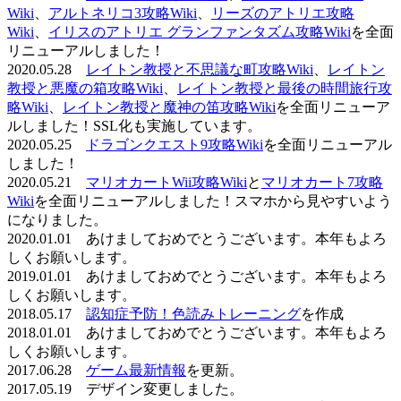
Wiki
、
アルトネリコ3攻略Wiki
、
リーズのアトリエ攻略
Wiki
、
イリスのアトリエ グランファンタズム攻略Wiki
を全面
リニューアルしました！
2020.05.28
レイトン教授と不思議な町攻略Wiki
、
レイトン
教授と悪魔の箱攻略Wiki
、
レイトン教授と最後の時間旅行攻
略Wiki
、
レイトン教授と魔神の笛攻略Wiki
を全面リニューア
ルしました！SSL化も実施しています。
2020.05.25
ドラゴンクエスト9攻略Wiki
を全面リニューアル
しました！
2020.05.21
マリオカートWii攻略Wiki
と
マリオカート7攻略
Wiki
を全面リニューアルしました！スマホから見やすいよう
になりました。
2020.01.01 あけましておめでとうございます。本年もよろ
しくお願いします。
2019.01.01 あけましておめでとうございます。本年もよろ
しくお願いします。
2018.05.17
認知症予防！色読みトレーニング
を作成
2018.01.01 あけましておめでとうございます。本年もよろ
しくお願いします。
2017.06.28
ゲーム最新情報
を更新。
2017.05.19 デザイン変更しました。