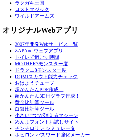
ラクガキ王国
ロストマジック
ワイルドアームズ
オリジナルWebアプリ
2007年開発Webサービス一覧
ZAPAnetウェブアプリ
トイレで過ごす時間
MOTHER3モンスター度
ドラクエ8モンスター度
DQMJスカウト能力チェック
おはようチューブ
超かんたんPDF作成！
超かんたん3D円グラフ作成！
黄金比計算ツール
白銀比計算ツール
小さい“つ”が消えるマシーン
めんまフォントお試しサイト
チンチロリン シミュレータ
ホビロン パスワード強化メーカー