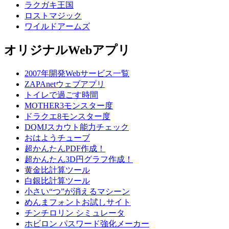
ラクガキ王国
ロストマジック
ワイルドアームズ
オリジナルWebアプリ
2007年開発Webサービス一覧
ZAPAnetウェブアプリ
トイレで過ごす時間
MOTHER3モンスター度
ドラクエ8モンスター度
DQMJスカウト能力チェック
おはようチューブ
超かんたんPDF作成！
超かんたん3D円グラフ作成！
黄金比計算ツール
白銀比計算ツール
小さい“つ”が消えるマシーン
めんまフォントお試しサイト
チンチロリン シミュレータ
ホビロン パスワード強化メーカー