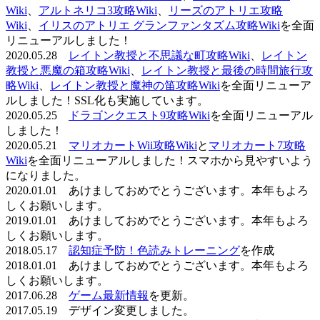
Wiki
、
アルトネリコ3攻略Wiki
、
リーズのアトリエ攻略
Wiki
、
イリスのアトリエ グランファンタズム攻略Wiki
を全面
リニューアルしました！
2020.05.28
レイトン教授と不思議な町攻略Wiki
、
レイトン
教授と悪魔の箱攻略Wiki
、
レイトン教授と最後の時間旅行攻
略Wiki
、
レイトン教授と魔神の笛攻略Wiki
を全面リニューア
ルしました！SSL化も実施しています。
2020.05.25
ドラゴンクエスト9攻略Wiki
を全面リニューアル
しました！
2020.05.21
マリオカートWii攻略Wiki
と
マリオカート7攻略
Wiki
を全面リニューアルしました！スマホから見やすいよう
になりました。
2020.01.01 あけましておめでとうございます。本年もよろ
しくお願いします。
2019.01.01 あけましておめでとうございます。本年もよろ
しくお願いします。
2018.05.17
認知症予防！色読みトレーニング
を作成
2018.01.01 あけましておめでとうございます。本年もよろ
しくお願いします。
2017.06.28
ゲーム最新情報
を更新。
2017.05.19 デザイン変更しました。