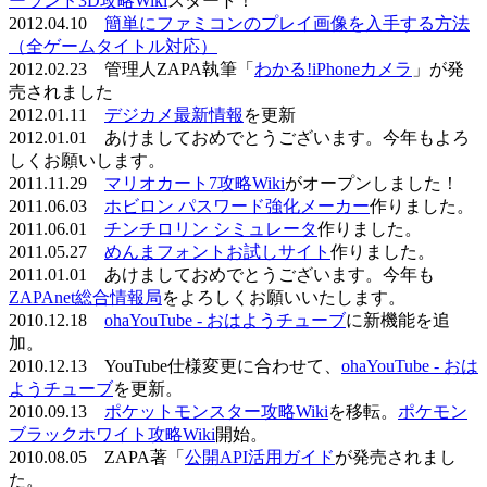
ーランド3D攻略Wiki
スタート！
2012.04.10
簡単にファミコンのプレイ画像を入手する方法
（全ゲームタイトル対応）
2012.02.23 管理人ZAPA執筆「
わかる!iPhoneカメラ
」が発
売されました
2012.01.11
デジカメ最新情報
を更新
2012.01.01 あけましておめでとうございます。今年もよろ
しくお願いします。
2011.11.29
マリオカート7攻略Wiki
がオープンしました！
2011.06.03
ホビロン パスワード強化メーカー
作りました。
2011.06.01
チンチロリン シミュレータ
作りました。
2011.05.27
めんまフォントお試しサイト
作りました。
2011.01.01 あけましておめでとうございます。今年も
ZAPAnet総合情報局
をよろしくお願いいたします。
2010.12.18
ohaYouTube - おはようチューブ
に新機能を追
加。
2010.12.13 YouTube仕様変更に合わせて、
ohaYouTube - おは
ようチューブ
を更新。
2010.09.13
ポケットモンスター攻略Wiki
を移転。
ポケモン
ブラックホワイト攻略Wiki
開始。
2010.08.05 ZAPA著「
公開API活用ガイド
が発売されまし
た。