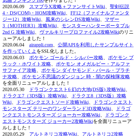
気曲ランキング100
を作りました！
2020.06.09
スマブラX攻略＋ファンサイトWiki
、
聖剣伝説
4・DS(COM)・HOM攻略Wiki
、
FF12（ファイナルファンタ
ジー12）攻略Wiki
、
風来のシレンDS攻略Wiki
、
マザー
3（MOTHER3）攻略Wiki
、
モンスターハンターポータブル
2nd G 攻略Wiki
、
ヴァルキリープロファイル2攻略Wiki
のリニ
ューアルしました！
2020.06.04
airappli.com
、
公開APIを利用したサンプルサイト
を作っていくよ
をSSL化しました。
2020.06.03
ポケモン ゴールド・シルバー攻略
、
ポケモン ブ
ラック・ホワイト攻略
、
ポケモン オメガルビー・アルファ
サファイア攻略
、
ポケモン ダイヤモンド・パール・プラチ
ナ攻略
、
ポケモン不思議のダンジョン 時・闇の探検隊攻略
を全面リニューアルしました！
2020.05.30
ドラゴンクエスト6 幻の大地(DS版) 攻略Wiki
、
ドラクエ7（3DS版）攻略Wiki
、
ドラクエ8（3DS版）攻略
Wiki
、
ドラゴンクエストソード攻略Wiki
、
ドラゴンクエスト
モンスターズ テリーのワンダーランド3D攻略Wiki
、
ドラゴ
ンクエストモンスターズ ジョーカー攻略Wiki
、
ドラゴンク
エストモンスターズ ジョーカー2攻略Wiki
を全面リニューア
ルしました！
2020.05.29
アルトネリコ攻略Wiki
、
アルトネリコ2攻略