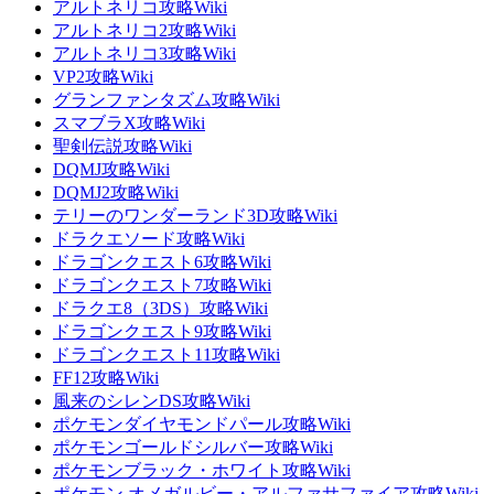
アルトネリコ攻略Wiki
アルトネリコ2攻略Wiki
アルトネリコ3攻略Wiki
VP2攻略Wiki
グランファンタズム攻略Wiki
スマブラX攻略Wiki
聖剣伝説攻略Wiki
DQMJ攻略Wiki
DQMJ2攻略Wiki
テリーのワンダーランド3D攻略Wiki
ドラクエソード攻略Wiki
ドラゴンクエスト6攻略Wiki
ドラゴンクエスト7攻略Wiki
ドラクエ8（3DS）攻略Wiki
ドラゴンクエスト9攻略Wiki
ドラゴンクエスト11攻略Wiki
FF12攻略Wiki
風来のシレンDS攻略Wiki
ポケモンダイヤモンドパール攻略Wiki
ポケモンゴールドシルバー攻略Wiki
ポケモンブラック・ホワイト攻略Wiki
ポケモン オメガルビー・アルファサファイア攻略Wiki