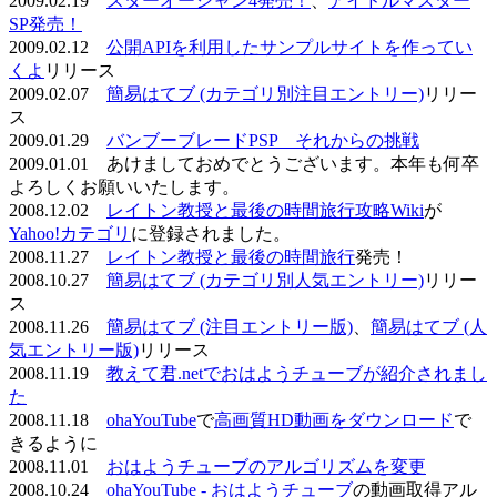
2009.02.19
スターオーシャン4発売！
、
アイドルマスター
SP発売！
2009.02.12
公開APIを利用したサンプルサイトを作ってい
くよ
リリース
2009.02.07
簡易はてブ (カテゴリ別注目エントリー)
リリー
ス
2009.01.29
バンブーブレードPSP それからの挑戦
2009.01.01 あけましておめでとうございます。本年も何卒
よろしくお願いいたします。
2008.12.02
レイトン教授と最後の時間旅行攻略Wiki
が
Yahoo!カテゴリ
に登録されました。
2008.11.27
レイトン教授と最後の時間旅行
発売！
2008.10.27
簡易はてブ (カテゴリ別人気エントリー)
リリー
ス
2008.11.26
簡易はてブ (注目エントリー版)
、
簡易はてブ (人
気エントリー版)
リリース
2008.11.19
教えて君.netでおはようチューブが紹介されまし
た
2008.11.18
ohaYouTube
で
高画質HD動画をダウンロード
で
きるように
2008.11.01
おはようチューブのアルゴリズムを変更
2008.10.24
ohaYouTube - おはようチューブ
の動画取得アル