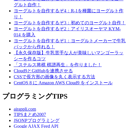
グルト自作！
ヨーグルトを自作するぞ4：R-1を種菌にヨーグルト作
り！
ヨーグルトを自作するぞ3：初めてのヨーグルト自作！
ヨーグルトを自作するぞ2：アイリスオーヤマ KYM-
014 を購入
ヨーグルトを自作するぞ1：ヨーグルトメーカーで牛乳
パックから作れる！
【永久保存版】牛乳苦手な人が美味しいマンゴーラッ
シーを作るコツ
「ステルス将棋 棋譜再生」を作りました！
Cloud9とGitHubを連携させる
CSSで長方形の画像を丸く表示する方法
CentOS 8 に Amazon AWS Cloud9 をインストール
プログラミングTIPS
airappli.com
TIPSまとめ2007
JSONPプログラミング
Google AJAX Feed API