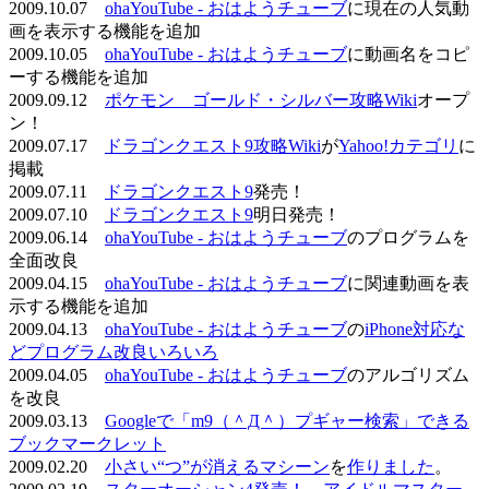
2009.10.07
ohaYouTube - おはようチューブ
に現在の人気動
画を表示する機能を追加
2009.10.05
ohaYouTube - おはようチューブ
に動画名をコピ
ーする機能を追加
2009.09.12
ポケモン ゴールド・シルバー攻略Wiki
オープ
ン！
2009.07.17
ドラゴンクエスト9攻略Wiki
が
Yahoo!カテゴリ
に
掲載
2009.07.11
ドラゴンクエスト9
発売！
2009.07.10
ドラゴンクエスト9
明日発売！
2009.06.14
ohaYouTube - おはようチューブ
のプログラムを
全面改良
2009.04.15
ohaYouTube - おはようチューブ
に関連動画を表
示する機能を追加
2009.04.13
ohaYouTube - おはようチューブ
の
iPhone対応な
どプログラム改良いろいろ
2009.04.05
ohaYouTube - おはようチューブ
のアルゴリズム
を改良
2009.03.13
Googleで「m9（＾Д＾）プギャー検索」できる
ブックマークレット
2009.02.20
小さい“つ”が消えるマシーン
を
作りました
。