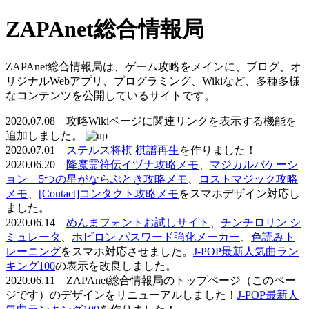
ZAPAnet総合情報局
ZAPAnet総合情報局は、ゲーム攻略をメインに、ブログ、オ
リジナルWebアプリ、プログラミング、Wikiなど、多種多様
なコンテンツを公開しているサイトです。
2020.07.08 攻略Wikiページに関連リンクを表示する機能を
追加しました。
2020.07.01
ステルス将棋 棋譜再生
を作りました！
2020.06.20
降魔霊符伝イヅナ攻略メモ
、
マジカルバケーシ
ョン 5つの星がならぶとき攻略メモ
、
ロストマジック攻略
メモ
、
[Contact]コンタクト攻略メモ
をスマホデザイン対応し
ました。
2020.06.14
めんまフォントお試しサイト
、
チンチロリン シ
ミュレータ
、
ホビロン パスワード強化メーカー
、
色読みト
レーニング
をスマホ対応させました。
J-POP最新人気曲ラン
キング100
の表示を改良しました。
2020.06.11 ZAPAnet総合情報局のトップページ（このペー
ジです）のデザインをリニューアルしました！
J-POP最新人