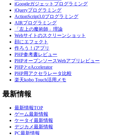
iGoogleガジェットプログラミング
jQueryプログラミング
ActionScript3.0プログラミング
AIRプログラミング
「左上の魔術師」理論
Webサイトのスクリーンショット
顔にエフェクト
作ろう！iアプリ
PHP参考書レビュー
PHPオープンソースWebアプリレビュー
PHPとeAccelerator
PHP用アクセラレータ比較
楽天kobo Touch活用メモ
最新情報
最新情報TOP
ゲーム最新情報
ケータイ最新情報
デジカメ最新情報
PC最新情報