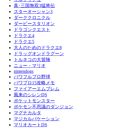
真･三国無双3猛将伝
スターオーシャン3
ダーククロニクル
ダービースタリオン
ドラゴンクエスト
ドラクエ4
ドラクエ5
大人のためのドラクエ8
ドラッグオンドラグーン
トルネコの大冒険
ニュー・マリオ
nintendogs
パワフルプロ野球
パワプロ15攻略メモ
ファイアーエムブレム
風来のシレンDS
ポケットモンスター
ポケモン不思議のダンジョン
マグナカルタ
マジカルバケーション
マリオカートDS