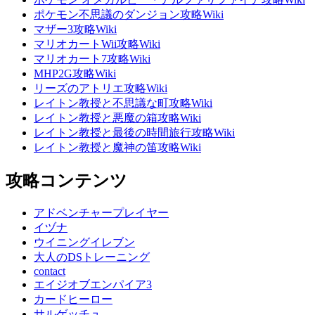
ポケモン不思議のダンジョン攻略Wiki
マザー3攻略Wiki
マリオカートWii攻略Wiki
マリオカート7攻略Wiki
MHP2G攻略Wiki
リーズのアトリエ攻略Wiki
レイトン教授と不思議な町攻略Wiki
レイトン教授と悪魔の箱攻略Wiki
レイトン教授と最後の時間旅行攻略Wiki
レイトン教授と魔神の笛攻略Wiki
攻略コンテンツ
アドベンチャープレイヤー
イヅナ
ウイニングイレブン
大人のDSトレーニング
contact
エイジオブエンパイア3
カードヒーロー
サルゲッチュ