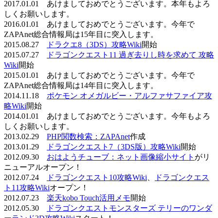
2017.01.01 あけましておめでとうございます。本年もよろ
しくお願いします。
2016.01.01 あけましておめでとうございます。今年で
ZAPAnet総合情報局は15年目に突入します。
2015.08.27
ドラクエ8（3DS）攻略Wiki
開始
2015.07.27
ドラゴンクエスト11 過ぎ去りし時を求めて 攻略
Wiki
開始
2015.01.01 あけましておめでとうございます。今年で
ZAPAnet総合情報局は14年目に突入します。
2014.11.18
ポケモン オメガルビー・アルファサファイア攻
略Wiki
開始
2014.01.01 あけましておめでとうございます。今年もよろ
しくお願いします。
2013.02.29
PHP関数検索：ZAPAnet
作成
2013.01.29
ドラゴンクエスト7（3DS版）攻略Wiki
開始
2012.09.30
おはようチューブ：ネット画像縮小サイト
がリ
ニューアルオープン！
2012.07.24
ドラゴンクエスト10攻略Wiki
、
ドラゴンクエス
ト11攻略Wiki
オープン！
2012.07.23
楽天kobo Touch活用メモ
開始
2012.05.30
ドラゴンクエストモンスターズ テリーのワンダ