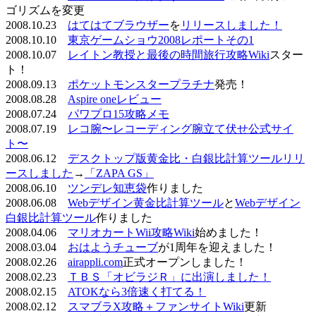
ゴリズムを変更
2008.10.23
はてはてブラウザー
を
リリースしました！
2008.10.10
東京ゲームショウ2008レポートその1
2008.10.07
レイトン教授と最後の時間旅行攻略Wiki
スター
ト！
2008.09.13
ポケットモンスタープラチナ
発売！
2008.08.28
Aspire oneレビュー
2008.07.24
パワプロ15攻略メモ
2008.07.19
レコ腕〜レコーディング腕立て伏せ公式サイ
ト〜
2008.06.12
デスクトップ版黄金比・白銀比計算ツールリリ
ースしました
→
「ZAPA GS」
2008.06.10
ツンデレ知恵袋
作りました
2008.06.08
Webデザイン黄金比計算ツール
と
Webデザイン
白銀比計算ツール
作りました
2008.04.06
マリオカートWii攻略Wiki
始めました！
2008.03.04
おはようチューブ
が1周年を迎えました！
2008.02.26
airappli.com
正式オープンしました！
2008.02.23
ＴＢＳ「オビラジＲ」に出演しました！
2008.02.15
ATOKなら3倍速く打てる！
2008.02.12
スマブラX攻略＋ファンサイトWiki
更新