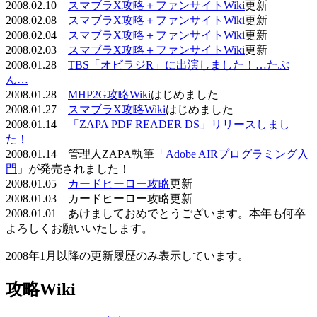
2008.02.10
スマブラX攻略＋ファンサイトWiki
更新
2008.02.08
スマブラX攻略＋ファンサイトWiki
更新
2008.02.04
スマブラX攻略＋ファンサイトWiki
更新
2008.02.03
スマブラX攻略＋ファンサイトWiki
更新
2008.01.28
TBS「オビラジR」に出演しました！…たぶ
ん…
2008.01.28
MHP2G攻略Wiki
はじめました
2008.01.27
スマブラX攻略Wiki
はじめました
2008.01.14
「ZAPA PDF READER DS」リリースしまし
た！
2008.01.14 管理人ZAPA執筆「
Adobe AIRプログラミング入
門
」が発売されました！
2008.01.05
カードヒーロー攻略
更新
2008.01.03 カードヒーロー攻略更新
2008.01.01 あけましておめでとうございます。本年も何卒
よろしくお願いいたします。
2008年1月以降の更新履歴のみ表示しています。
攻略Wiki