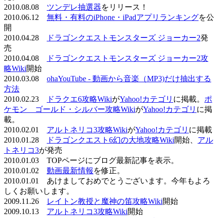
2010.08.08
ツンデレ抽選器
をリリース！
2010.06.12
無料・有料のiPhone・iPadアプリランキング
を公
開
2010.04.28
ドラゴンクエストモンスターズ ジョーカー2
発
売
2010.04.08
ドラゴンクエストモンスターズ ジョーカー2攻
略Wiki
開始
2010.03.08
ohaYouTube - 動画から音楽（MP3)だけ抽出する
方法
2010.02.23
ドラクエ6攻略Wiki
が
Yahoo!カテゴリ
に掲載。
ポ
ケモン ゴールド・シルバー攻略Wiki
が
Yahoo!カテゴリ
に掲
載。
2010.02.01
アルトネリコ3攻略Wiki
が
Yahoo!カテゴリ
に掲載
2010.01.28
ドラゴンクエスト6幻の大地攻略Wiki
開始、
アル
トネリコ3
が発売
2010.01.03 TOPページにブログ最新記事を表示。
2010.01.02
動画最新情報
を修正。
2010.01.01 あけましておめでとうございます。今年もよろ
しくお願いします。
2009.11.26
レイトン教授と魔神の笛攻略Wiki
開始
2009.10.13
アルトネリコ3攻略Wiki
開始