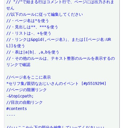
// "//"で始まる行はコメント行で、ページには出力されま
せん
//以下のルールに従って編集してください
//・ページ名は*を使う
//・見出しは**、***を使う
//・リストは-、+を使う
//・リンクは&pgid(,ページ名);、または[[ページ名:UR
L]]を使う
//・表は|a|b|、,a,bを使う
//・その他のルールは、テキスト整形のルールを表示するの
リンクで確認
//ページ名をここに表示
*セリフ集/親切なおじいさんのイベント [#p5519294]
//ページの階層リンク
-&topicpath;
//目次の自動リンク
#contents
----
//↓↓↓ここから下の部分を編集していってください↓↓↓