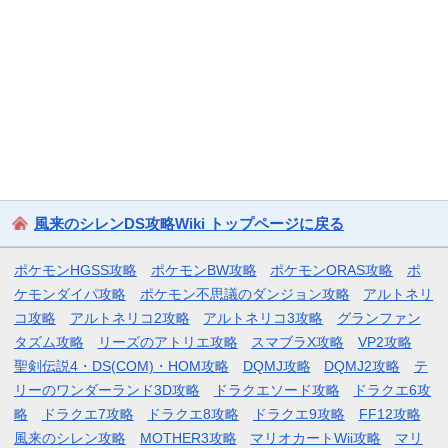
風来のシレンDS攻略Wiki トップページに戻る
ポケモンHGSS攻略
ポケモンBW攻略
ポケモンORAS攻略
ポ
ケモンダイパ攻略
ポケモン不思議のダンジョン攻略
アルトネリ
コ攻略
アルトネリコ2攻略
アルトネリコ3攻略
グランファン
タズム攻略
リーズのアトリエ攻略
スマブラX攻略
VP2攻略
聖剣伝説4・DS(COM)・HOM攻略
DQMJ攻略
DQMJ2攻略
テ
リーのワンダーランド3D攻略
ドラクエソード攻略
ドラクエ6攻
略
ドラクエ7攻略
ドラクエ8攻略
ドラクエ9攻略
FF12攻略
風来のシレン攻略
MOTHER3攻略
マリオカートWii攻略
マリ