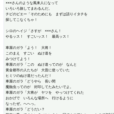
×××さんのような風来人になって

いろいろ旅してまわるんだ。

チビのビエー「そのためにも　まずは語りイタチを

探してこなくちゃ！

シロのヘイジ「さすが　×××さん！

やるッス！　すごいッス！　最高ッス！

車屋のガラ「よう！　大将！

このまえ　すごい　ぬけ道を

みつけてよう！

車屋のガラ「この　ぬけ道ってのが　なんと

黄金都市の人たちが　大昔に使っていた

ヒミツのぬけ道だったんだ！

車屋のガラ「どうやら　長い間

魔蝕虫ってのが　封印してたみたいでよ。

車屋のガラ「大将が　ヤツを　やっつけてくれた

おかげで　いろんな場所へ　行けるように

なったぜ。へへっ。

車屋のガラ「どうだい？
