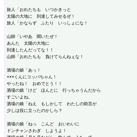
旅人「おれたちも　いつかきっと

太陽の大地に　到達してみせるぜ！

旅人「かならず　ふたり　いっしょにな！

山師「いやあ　聞いたぜ！

あんた　太陽の大地に

到達したんだってな！！

山師「おれたちも　負けてらんねぇな！

酒場の娘「あっ！

×××くんにコッパちゃん！

やったね！　おめでとう！！

酒場の娘「けど　ほんとに　行っちゃうんだから

すごいよね。

酒場の娘「ねえ　もしかして　わたしの助言が

少しは役に立ったのかしら？

酒場の娘「ねっ　こんど　おいわいに

ドンチャンさわぎ　しようよ！
