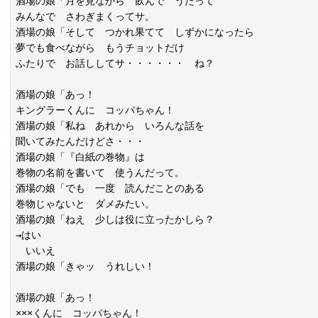
酒場の娘「月を見ながら　飲んで　うたって

みんなで　さわぎまくってサ。

酒場の娘「そして　つかれ果てて　しずかになったら

夢でも食べながら　もうチョットだけ

ふたりで　お話ししてサ・・・・・・　ね？

酒場の娘「あっ！

キングラーくんに　コッパちゃん！

酒場の娘「私ね　あれから　いろんな話を

聞いてみたんだけどさ・・・

酒場の娘「『白紙の巻物』は

巻物の名前を書いて　使うんだって。

酒場の娘「でも　一度　読んだことのある

巻物じゃないと　ダメみたい。

酒場の娘「ねえ　少しは役に立ったかしら？

→はい

　いいえ

酒場の娘「きゃッ　うれしい！

酒場の娘「あっ！

×××くんに　コッパちゃん！
