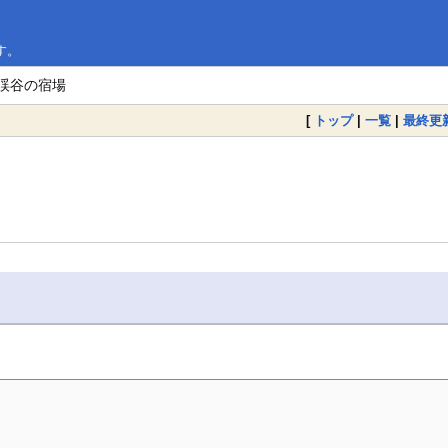
す。
後渓谷の宿場
[
トップ
|
一覧
|
最終更