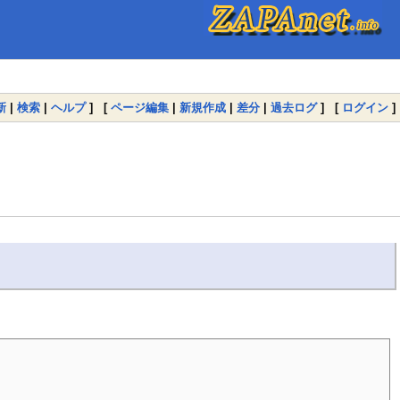
新
|
検索
|
ヘルプ
] [
ページ編集
|
新規作成
|
差分
|
過去ログ
] [
ログイン
]