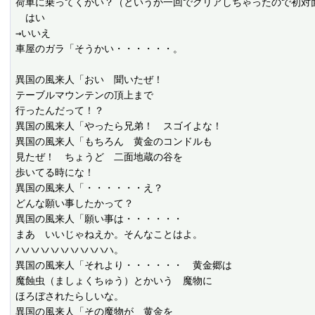
荷車に乗ってくかい？（というか一回でクリアしちゃったので初対面
　はい

→いいえ

車屋のガラ「そうかい・・・・・・。

異国の風来人「おい　聞いたぜ！

テーブルマウンテンの頂上まで

行ったんだって！？

異国の風来人「やったら兄弟！　スゴイよな！

異国の風来人「もちろん　黄金のコンドルも

見たぜ！　ちょうど　二面地蔵の谷を

歩いてる時にな！

異国の風来人「・・・・・・え？

どんな願い事したかって？

異国の風来人「願い事は・・・・・・

まあ　いいじゃねえか。そんなことはよ。

ハハハハハハハハハハ。

異国の風来人「それより・・・・・・　黄金郷は

魔蝕虫（ましょくちゅう）とかいう　魔物に

ほろぼされたらしいな。

異国の風来人「その魔物が　黄金を
