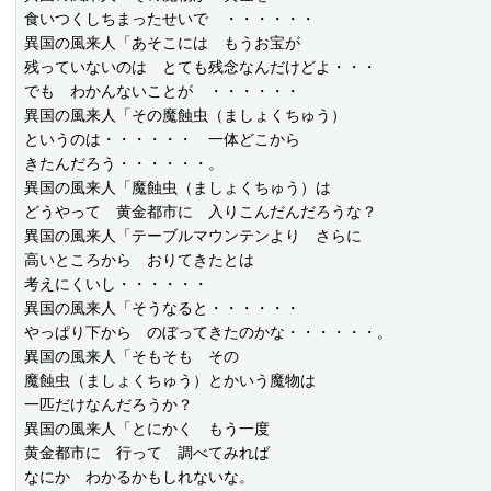
食いつくしちまったせいで　・・・・・・

異国の風来人「あそこには　もうお宝が

残っていないのは　とても残念なんだけどよ・・・

でも　わかんないことが　・・・・・・

異国の風来人「その魔蝕虫（ましょくちゅう）

というのは・・・・・・　一体どこから

きたんだろう・・・・・・。

異国の風来人「魔蝕虫（ましょくちゅう）は

どうやって　黄金都市に　入りこんだんだろうな？

異国の風来人「テーブルマウンテンより　さらに

高いところから　おりてきたとは

考えにくいし・・・・・・

異国の風来人「そうなると・・・・・・

やっぱり下から　のぼってきたのかな・・・・・・。

異国の風来人「そもそも　その

魔蝕虫（ましょくちゅう）とかいう魔物は

一匹だけなんだろうか？

異国の風来人「とにかく　もう一度

黄金都市に　行って　調べてみれば

なにか　わかるかもしれないな。
