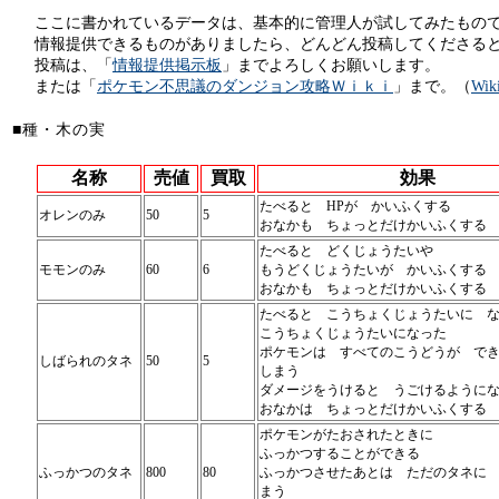
ここに書かれているデータは、基本的に管理人が試してみたもの
情報提供できるものがありましたら、どんどん投稿してくださる
投稿は、「
情報提供掲示板
」までよろしくお願いします。
または「
ポケモン不思議のダンジョン攻略Ｗｉｋｉ
」まで。（
Wi
■種・木の実
名称
売値
買取
効果
たべると HPが かいふくする
オレンのみ
50
5
おなかも ちょっとだけかいふくする
たべると どくじょうたいや
モモンのみ
60
6
もうどくじょうたいが かいふくする
おなかも ちょっとだけかいふくする
たべると こうちょくじょうたいに 
こうちょくじょうたいになった
ポケモンは すべてのこうどうが で
しばられのタネ
50
5
しまう
ダメージをうけると うごけるように
おなかは ちょっとだけかいふくする
ポケモンがたおされたときに
ふっかつすることができる
ふっかつのタネ
800
80
ふっかつさせたあとは ただのタネに
まう