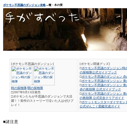
ポケモン不思議のダンジョン攻略
→種・木の実
[ポケモン不思議のダンジョン]
[ポケモン関連グッズ]
□
ポケモン不思議のダンジョン時
の探検隊公式ガイドブック
□
ポケモン不思議のダンジョン 赤
□
ポケモン不思議のダンジョン 青
-
□
ポケモン不思議のダンジョン 青
時の探検隊
/
闇の探検隊
赤の救助隊 公式ガイドブック
□2007年9月13日発売
□
ポケモン不思議のダンジョン 青
□ポケモンたちが不思議のダンジョンで大活
の救助隊 公式完全クリアガイド
躍！！前作のストーリーで泣いた人はぜひプ
□
ポケットモンスターダイヤモン
レイ！
公式ぜんこく図鑑完成ガイド
■諸注意