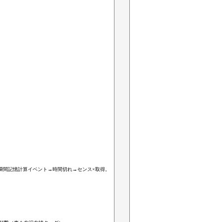
の瞬間記憶計算イベント→時間切れ→センス×取得。