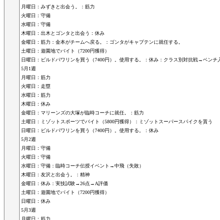
月曜日：みずきと出会う。：筋力
火曜日：守備
水曜日：守備
木曜日：出木とゴンタと出会う：休み
金曜日：筋力：金本がチームへ戻る。：ゴンタがキャプテンに就任する。
土曜日：遊園地でバイト（7200円獲得）
日曜日：ビルドパワリンを買う（7400円）。使用する。：休み：クラス別対抗戦→ベンチ入
5月1週
月曜日：筋力
火曜日：走塁
水曜日：筋力
木曜日：休み
金曜日：マリーンズの大塚が臨時コーチに就任。：筋力
土曜日：ミゾットスポーツでバイト（5800円獲得）：ミゾットスーパースパイクを貰う
日曜日：ビルドパワリンを買う（7400円）。使用する。：休み
5月2週
月曜日：守備
火曜日：守備
水曜日：守備：臨時コーチ伝授イベント→中飛（失敗）
木曜日：友沢と出会う。：精神
金曜日：休み：実技試験→26点→A評価
土曜日：遊園地でバイト（7200円獲得）
日曜日：休み
5月3週
月曜日：筋力