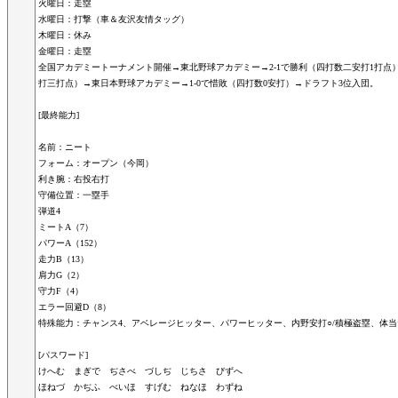
火曜日：走塁
水曜日：打撃（車＆友沢友情タッグ）
木曜日：休み
金曜日：走塁
全国アカデミートーナメント開催→東北野球アカデミー→2-1で勝利（四打数二安打1打点）
打三打点）→東日本野球アカデミー→1-0で惜敗（四打数0安打）→ドラフト3位入団。
[最終能力]
名前：ニート
フォーム：オープン（今岡）
利き腕：右投右打
守備位置：一塁手
弾道4
ミートA（7）
パワーA（152）
走力B（13）
肩力G（2）
守力F（4）
エラー回避D（8）
特殊能力：チャンス4、アベレージヒッター、パワーヒッター、内野安打○/積極盗塁、体当
[パスワード]
けへむ まぎで ぢさべ づしぢ じちさ びずへ
ほねづ かぢふ べいほ すげむ ねなほ わずね