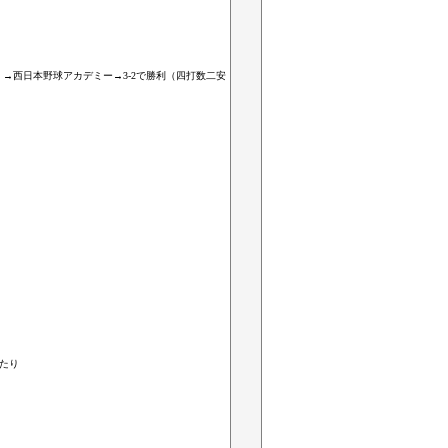
→西日本野球アカデミー→3-2で勝利（四打数二安
たり