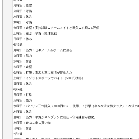
月曜日：走塁
火曜日：守備
水曜日：休み
木曜日：守備
金曜日：走塁：実技試験→チームメイトと勝負→右飛→C評価
土曜日：遊ぶ→早賀→野球観戦
日曜日：休み
6月3週
月曜日：筋力：セギノールがチームに戻る
火曜日：筋力
水曜日：休み
木曜日：走塁
金曜日：打撃：友沢と車に友情が芽生えた
土曜日：ミゾットスポーツでバイト（5800円獲得）
日曜日：休み
6月4週
月曜日：打撃
火曜日：筋力
水曜日：パワリン三つ購入（4000円×3）。使用。：打撃（車＆友沢友情タッグ）：友沢
木曜日：休み
金曜日：筋力：早賀がキャプテンに就任→守備練習が強化。
土曜日：遊ぶ→車→買い物
日曜日：休み
7月1週