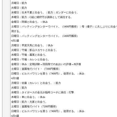
月曜日：筋力
火曜日：筋力
水曜日：出木千夏と出会う。：筋力：ガンダーに出会う。
木曜日：筋力：C組に猪狩守が講師として就任する。
金曜日：阿畑と出会う。：休み
土曜日：バッティングセンターでバイト。（5400円獲得）：母（優子）に久しぶりに出会う
用する。
日曜日：バッティングセンターでバイト。（5400円獲得）
4月2週
月曜日：早賀天馬に出会う。：休み
火曜日：守備：影山スカウトと出会う。
水曜日：守備：霧尾と出会う。
木曜日：守備：カレンと出会う。
金曜日：休み：定期試験→現段階でのあおいの評価→B評価
土曜日：遊園地でバイト・（7200円獲得）
日曜日：ビルドパワリンを買う（7400円）。使用する。：休み
4月3週
月曜日：佐藤（カレン）と出会う。：筋力
火曜日：筋力
水曜日：タイガースの金元が臨時コーチに就任：打撃
木曜日：車に出会う。：休み
金曜日：筋力：大家と出会う。
土曜日：遊園地でバイト（7200円獲得）
日曜日：ビルドパワリンを買う（7400円）。使用する。：休み
4月4週