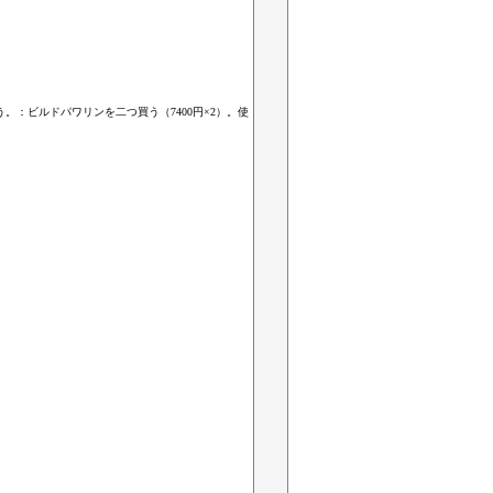
。：ビルドパワリンを二つ買う（7400円×2）。使