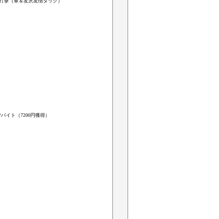
：打撃（車＆友沢友情タッグ）
イト（7200円獲得）