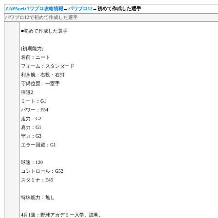
ZAPAnetパワプロ攻略情報
→
パワプロ12
→初めて作成した選手
パワプロ12で初めて作成した選手
■初めて作成した選手
[初期能力]
名前：ニート
フォーム：スタンダード
利き腕：右投・右打
守備位置：一塁手
弾道2
ミート：G1
パワー：F54
走力：G2
肩力：G1
守力：G3
エラー回避：G1
球速：120
コントロール：G52
スタミナ：E45
特殊能力：無し
4月1週：野球アカデミー入学。説明。