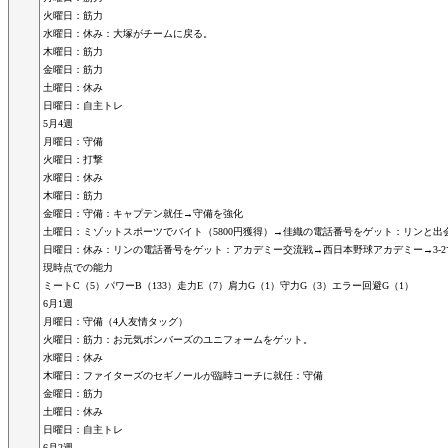
火曜日：筋力
水曜日：休み：大塚がチームに戻る。
木曜日：筋力
金曜日：筋力
土曜日：休み
日曜日：自主トレ
5月4週
月曜日：守備
火曜日：打撃
水曜日：休み
木曜日：筋力
金曜日：守備：キャプテン就任→守備を強化
土曜日：ミゾットスポーツでバイト（5800円獲得）→佳織の電話番号をゲット：リンと出
日曜日：休み：リンの電話番号をゲット：アカデミー交流戦→西日本野球アカデミー→3-2
現時点での能力
ミートC（5）パワーB（133）走力E（7）肩力G（1）守力G（3）エラー回避G（1）
6月1週
月曜日：守備（4人友情タッグ）
火曜日：筋力：お元気ボンバーズのユニフォームをゲット。
水曜日：休み
木曜日：ファイターズのセギノールが臨時コーチに就任：守備
金曜日：筋力
土曜日：休み
日曜日：自主トレ
6月2週