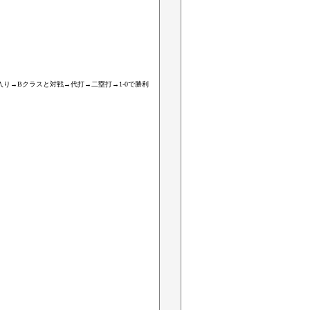
り→Bクラスと対戦→代打→二塁打→1-0で勝利