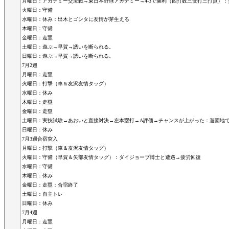
月曜日：アカデミー交流戦→東日本野球アカデミー→4-3で勝利（四打数三安打三打点）
火曜日：守備
水曜日：休み：出木とゴンタに友情が芽生える
木曜日：守備
金曜日：走塁
土曜日：遊ぶ→早賀→誘いを断られる。
日曜日：遊ぶ→早賀→誘いを断られる。
7月2週
月曜日：走塁
火曜日：打撃（車＆友沢友情タッグ）
水曜日：休み
木曜日：走塁
金曜日：走塁
土曜日：実技試験→あおいと直接対決→左本塁打→A評価→チャンスが上がった：遊園地でバ
日曜日：休み
7月3週合宿突入
月曜日：打撃（車＆友沢友情タッグ）
火曜日：守備（早賀＆矢部友情タッグ）：ダイジョーブ博士と遭遇→疲労回復
水曜日：守備
木曜日：休み
金曜日：走塁：合宿終了
土曜日：自主トレ
日曜日：休み
7月4週
月曜日：走塁