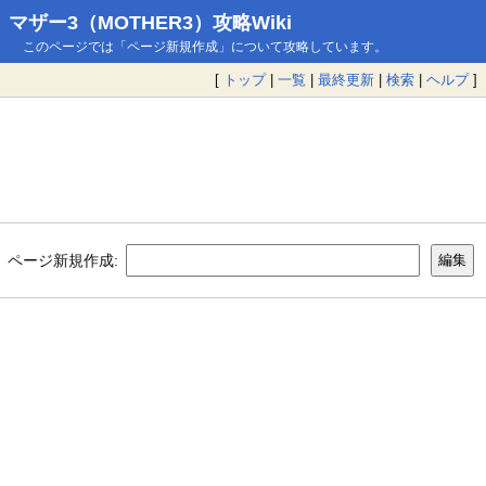
マザー3（MOTHER3）攻略Wiki
このページでは「ページ新規作成」について攻略しています。
[
トップ
|
一覧
|
最終更新
|
検索
|
ヘルプ
]
ページ新規作成: