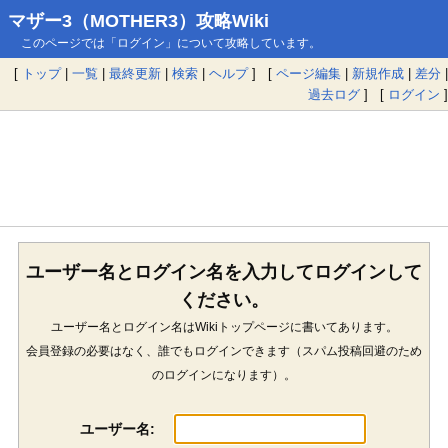
マザー3（MOTHER3）攻略Wiki
このページでは「ログイン」について攻略しています。
[
トップ
|
一覧
|
最終更新
|
検索
|
ヘルプ
] [
ページ編集
|
新規作成
|
差分
|
過去ログ
] [
ログイン
]
ユーザー名とログイン名を入力してログインして
ください。
ユーザー名とログイン名はWikiトップページに書いてあります。
会員登録の必要はなく、誰でもログインできます（スパム投稿回避のため
のログインになります）。
ユーザー名: