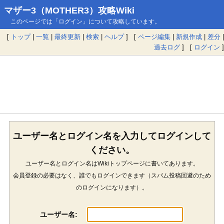
マザー3（MOTHER3）攻略Wiki
このページでは「ログイン」について攻略しています。
[
トップ
|
一覧
|
最終更新
|
検索
|
ヘルプ
] [
ページ編集
|
新規作成
|
差分
|
過去ログ
] [
ログイン
]
ユーザー名とログイン名を入力してログインして
ください。
ユーザー名とログイン名はWikiトップページに書いてあります。
会員登録の必要はなく、誰でもログインできます（スパム投稿回避のため
のログインになります）。
ユーザー名: