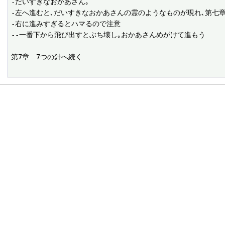
-だいすきなおかあさん｡

-左へ進むと､だいすきなおかあさんの霊のようなものが現れ､第七章へ
-右に進みすぎるとハマるので注意

--一番下から飛び出すとぶち壊し｡おかあさんめがけて進もう
