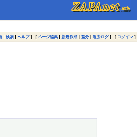
新
|
検索
|
ヘルプ
] [
ページ編集
|
新規作成
|
差分
|
過去ログ
] [
ログイン
]