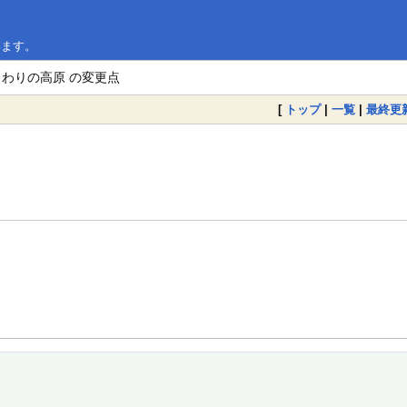
います。
まわりの高原 の変更点
[
トップ
|
一覧
|
最終更