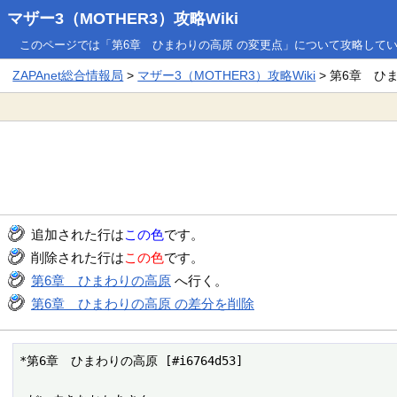
マザー3（MOTHER3）攻略Wiki
このページでは「第6章 ひまわりの高原 の変更点」について攻略して
ZAPAnet総合情報局
>
マザー3（MOTHER3）攻略Wiki
> 第6章 ひ
追加された行は
この色
です。
削除された行は
この色
です。
第6章 ひまわりの高原
へ行く。
第6章 ひまわりの高原 の差分を削除
*第6章　ひまわりの高原 [#i6764d53]
