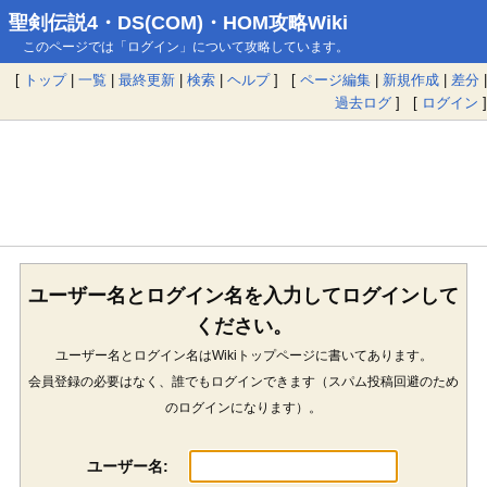
聖剣伝説4・DS(COM)・HOM攻略Wiki
このページでは「ログイン」について攻略しています。
[
トップ
|
一覧
|
最終更新
|
検索
|
ヘルプ
] [
ページ編集
|
新規作成
|
差分
|
過去ログ
] [
ログイン
]
ユーザー名とログイン名を入力してログインして
ください。
ユーザー名とログイン名はWikiトップページに書いてあります。
会員登録の必要はなく、誰でもログインできます（スパム投稿回避のため
のログインになります）。
ユーザー名: