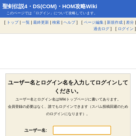
聖剣伝説4・DS(COM)・HOM攻略Wiki
このページでは「ログイン」について攻略しています。
[
トップ
|
一覧
|
最終更新
|
検索
|
ヘルプ
] [
ページ編集
|
新規作成
|
差分
|
過去ログ
] [
ログイン
]
ユーザー名とログイン名を入力してログインして
ください。
ユーザー名とログイン名はWikiトップページに書いてあります。
会員登録の必要はなく、誰でもログインできます（スパム投稿回避のため
のログインになります）。
ユーザー名: