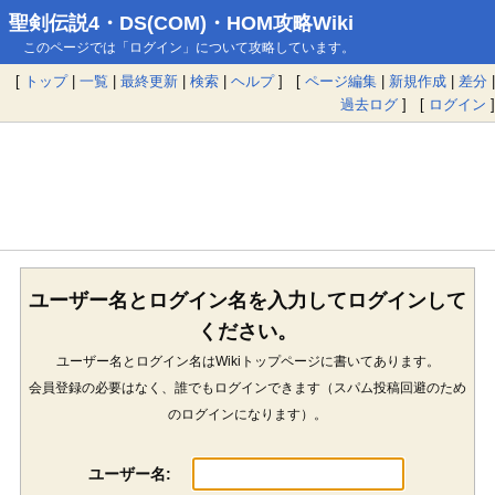
聖剣伝説4・DS(COM)・HOM攻略Wiki
このページでは「ログイン」について攻略しています。
[
トップ
|
一覧
|
最終更新
|
検索
|
ヘルプ
] [
ページ編集
|
新規作成
|
差分
|
過去ログ
] [
ログイン
]
ユーザー名とログイン名を入力してログインして
ください。
ユーザー名とログイン名はWikiトップページに書いてあります。
会員登録の必要はなく、誰でもログインできます（スパム投稿回避のため
のログインになります）。
ユーザー名: