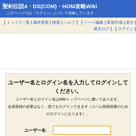
聖剣伝説4・DS(COM)・HOM攻略Wiki
このページでは「ログイン」について攻略しています。
[
トップ
|
一覧
|
最終更新
|
検索
|
ヘルプ
] [
ページ編集
|
新規作成
|
差分
|
過去ログ
] [
ログイン
]
ユーザー名とログイン名を入力してログインして
ください。
ユーザー名とログイン名はWikiトップページに書いてあります。
会員登録の必要はなく、誰でもログインできます（スパム投稿回避のため
のログインになります）。
ユーザー名: