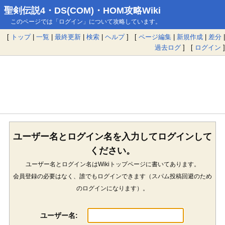
聖剣伝説4・DS(COM)・HOM攻略Wiki
このページでは「ログイン」について攻略しています。
[
トップ
|
一覧
|
最終更新
|
検索
|
ヘルプ
] [
ページ編集
|
新規作成
|
差分
|
過去ログ
] [
ログイン
]
ユーザー名とログイン名を入力してログインして
ください。
ユーザー名とログイン名はWikiトップページに書いてあります。
会員登録の必要はなく、誰でもログインできます（スパム投稿回避のため
のログインになります）。
ユーザー名: