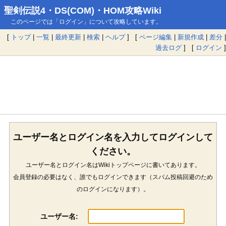
聖剣伝説4・DS(COM)・HOM攻略Wiki
このページでは「ログイン」について攻略しています。
[
トップ
|
一覧
|
最終更新
|
検索
|
ヘルプ
] [
ページ編集
|
新規作成
|
差分
|
過去ログ
] [
ログイン
]
ユーザー名とログイン名を入力してログインして
ください。
ユーザー名とログイン名はWikiトップページに書いてあります。
会員登録の必要はなく、誰でもログインできます（スパム投稿回避のため
のログインになります）。
ユーザー名: