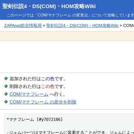
聖剣伝説4・DS(COM)・HOM攻略Wiki
このページでは「COM/マナフレーム の変更点」について攻略していま
ZAPAnet総合情報局
>
聖剣伝説4・DS(COM)・HOM攻略Wiki
> CO
追加された行は
この色
です。
削除された行は
この色
です。
COM/マナフレーム
へ行く。
COM/マナフレーム の差分を削除
*マナフレーム [#y7072186]

-ジェムパーツはマナフレームに装着することができ、ジェムによっ