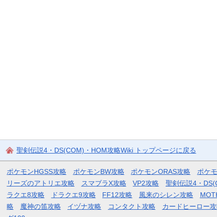
聖剣伝説4・DS(COM)・HOM攻略Wiki トップページに戻る
ポケモンHGSS攻略
ポケモンBW攻略
ポケモンORAS攻略
ポケ
リーズのアトリエ攻略
スマブラX攻略
VP2攻略
聖剣伝説4・DS(
ラクエ8攻略
ドラクエ9攻略
FF12攻略
風来のシレン攻略
MOT
略
魔神の笛攻略
イヅナ攻略
コンタクト攻略
カードヒーロー攻