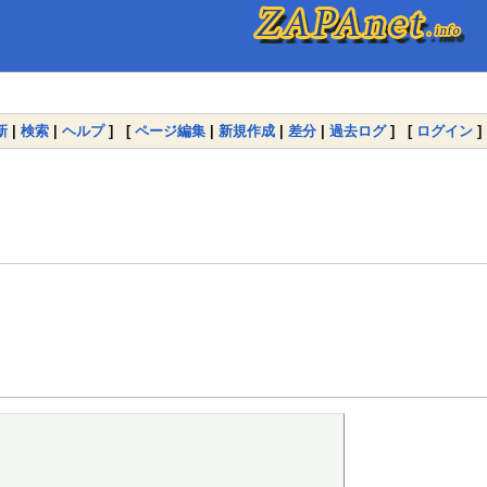
新
|
検索
|
ヘルプ
] [
ページ編集
|
新規作成
|
差分
|
過去ログ
] [
ログイン
]