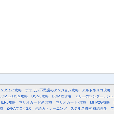
モンダイパ攻略
ポケモン不思議のダンジョン攻略
アルトネリコ攻略
COM)・HOM攻略
DQMJ攻略
DQMJ2攻略
テリーのワンダーランド
HER3攻略
マリオカートWii攻略
マリオカート7攻略
MHP2G攻略
略
ZAPAブログ2.0
色読みトレーニング
ステルス将棋 棋譜再生