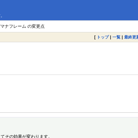
す。
M/マナフレーム の変更点
[
トップ
|
一覧
|
最終更
てその効果が変わります。
