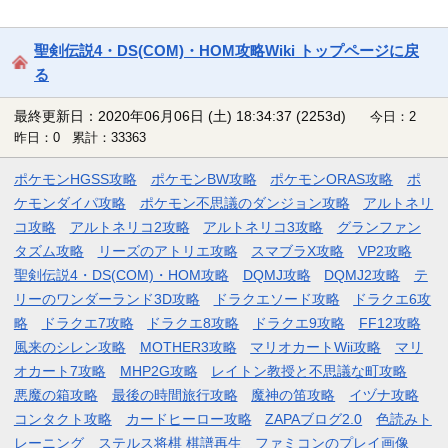
聖剣伝説4・DS(COM)・HOM攻略Wiki トップページに戻
る
最終更新日：2020年06月06日 (土) 18:34:37
(2253d)
今日：2
昨日：0 累計：33363
ポケモンHGSS攻略
ポケモンBW攻略
ポケモンORAS攻略
ポ
ケモンダイパ攻略
ポケモン不思議のダンジョン攻略
アルトネリ
コ攻略
アルトネリコ2攻略
アルトネリコ3攻略
グランファン
タズム攻略
リーズのアトリエ攻略
スマブラX攻略
VP2攻略
聖剣伝説4・DS(COM)・HOM攻略
DQMJ攻略
DQMJ2攻略
テ
リーのワンダーランド3D攻略
ドラクエソード攻略
ドラクエ6攻
略
ドラクエ7攻略
ドラクエ8攻略
ドラクエ9攻略
FF12攻略
風来のシレン攻略
MOTHER3攻略
マリオカートWii攻略
マリ
オカート7攻略
MHP2G攻略
レイトン教授と不思議な町攻略
悪魔の箱攻略
最後の時間旅行攻略
魔神の笛攻略
イヅナ攻略
コンタクト攻略
カードヒーロー攻略
ZAPAブログ2.0
色読みト
レーニング
ステルス将棋 棋譜再生
ファミコンのプレイ画像