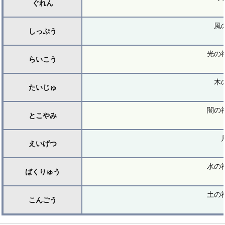
ぐれん
風
しっぷう
光の
らいこう
木
たいじゅ
闇の
とこやみ
えいげつ
水の
ばくりゅう
土の
こんごう