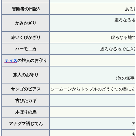
冒険者の日記3
ある
虚ろなる地
かみかざり
赤いくびかざり
虚ろなる地で
ハーモニカ
虚ろなる地で亡き
ティス
の旅人のお守り
旅人のお守り
（旅の無事
サンゴのピアス
シームーンからトップルのどうくつの奥にあ
古びたカギ
木ぼりの馬
アナグマ語じてん
ア
火