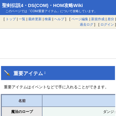
聖剣伝説4・DS(COM)・HOM攻略Wiki
このページでは「COM/重要アイテム」について攻略しています。
[
トップ
|
一覧
|
最終更新
|
検索
|
ヘルプ
] [
ページ編集
|
新規作成
|
差分
|
過去ログ
] [
ログイン
]
重要アイテム
†
重要アイテムはイベントなどで手に入れることができます。
名前
魔法のロープ
ダンジ