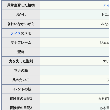
異常生育した植物
ティ
おかし
トニ
きれいなかいがら
みな
ティス
のメモ
マナフレーム
ジェム
聖剣
力を失った聖剣
黒い
マナの胚
風のたいこ
フ
トレントの枝
冒険者の日記1
ある冒
冒険者の日記2
ある冒